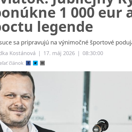
ponúkne 1 000 eur 
poctu legende
suce sa pripravujú na výnimočné športové poduja
dka Kostánová
|
17. máj 2026
|
08:30:00
eľať článok