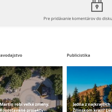
Pre pridávanie komentárov do disku
ravodajstvo
Publicistika
Martin robí veľké zmeny.
Jedna z najkrajších 
Rozostavané projekty
Žilinskom kraji? Lys