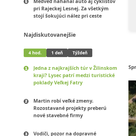
Medveď naháňal auto aj cyklistov
pri Rajeckej Lesnej. Za všetkým
stojí šokujúci nález pri ceste
Najdiskutovanejšie
4 hod.
1 deň
Týždeň
Sp
Jedna z najkrajších túr v Žilinskom
kraji? Lysec patrí medzi turistické
poklady Veľkej Fatry
Martin robí veľké zmeny.
Rozostavané projekty preberú
nové stavebné firmy
Vodiči, pozor na dopravné