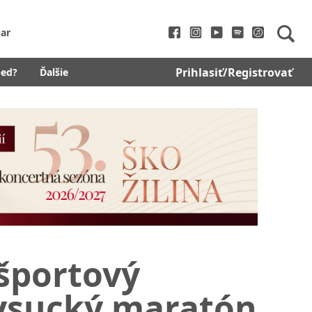
ar
Prihlasiť/Registrovať
bed?
Ďalšie
 športový
Kysucký maratón