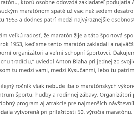
ratónu, ktorú osobne odovzdá zakladateľ podujatia A
suckým maratónom späté už viac než sedem desaťročí.
ku 1953 a dodnes patrí medzi najvýraznejšie osobnos
ám veľkú radosť, že maratón žije a táto športová sp
 rok 1953, keď sme tento maratón zakladali a najväčšo
borní organizátori a veľmi schopní športovci. Ďakuje
ácnu tradíciu,“ uviedol Anton Blaha pri jednej zo sv
 som tu medzi vami, medzi Kysučanmi, lebo tu patrím
bilejný ročník však nebude iba o maratónskych výkon
ntrum športu, hudby a rodinnej zábavy. Organizátori 
dobný program aj atrakcie pre najmenších návštevník
daila vytvorená pri príležitosti 50. výročia maratónu.