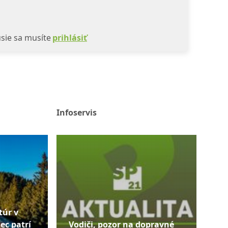
sie sa musíte
prihlásiť
Infoservis
túr v
ec patrí
Vodiči, pozor na dopravné