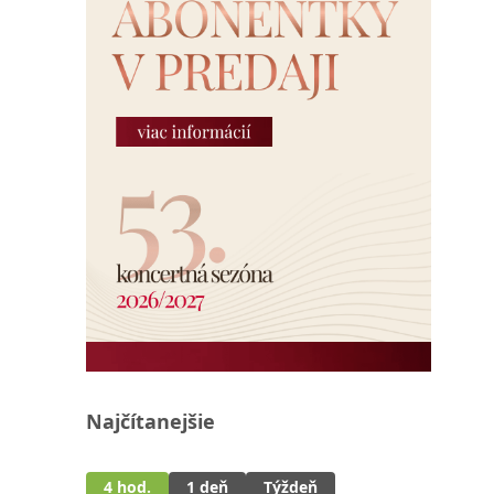
Najčítanejšie
4 hod.
1 deň
Týždeň