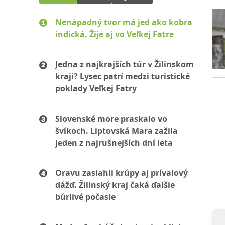
Nenápadný tvor má jed ako kobra
indická. Žije aj vo Veľkej Fatre
Jedna z najkrajších túr v Žilinskom
kraji? Lysec patrí medzi turistické
poklady Veľkej Fatry
Slovenské more praskalo vo
švíkoch. Liptovská Mara zažila
jeden z najrušnejších dní leta
Oravu zasiahli krúpy aj prívalový
dážď. Žilinský kraj čaká ďalšie
búrlivé počasie