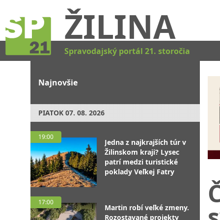
ŽILINA
Spravodajský portál 21. storočia
Najnovšie
PIATOK
07. 08. 2026
19:00
Jedna z najkrajších túr v
Žilinskom kraji? Lysec
patrí medzi turistické
poklady Veľkej Fatry
Č
17:00
s
Martin robí veľké zmeny.
Rozostavané projekty