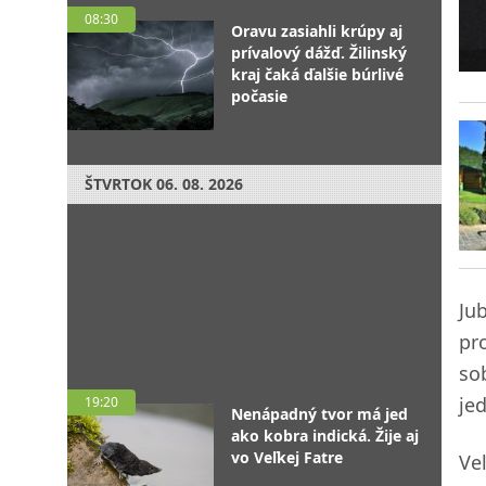
08:30
Oravu zasiahli krúpy aj
prívalový dážď. Žilinský
kraj čaká ďalšie búrlivé
počasie
ŠTVRTOK
06. 08. 2026
Ju
pr
so
je
19:20
Nenápadný tvor má jed
ako kobra indická. Žije aj
vo Veľkej Fatre
Ve