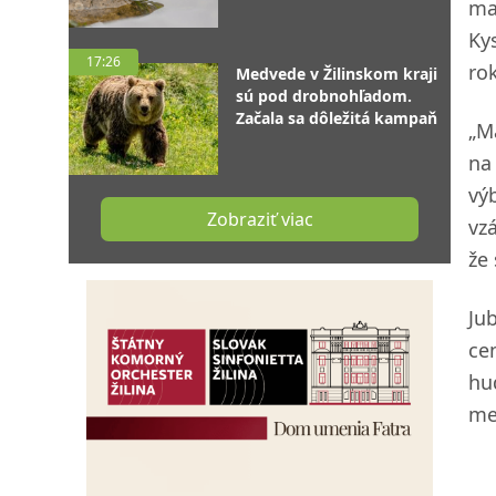
ma
Ky
17:26
ro
Medvede v Žilinskom kraji
sú pod drobnohľadom.
Začala sa dôležitá kampaň
„M
na
vý
Zobraziť viac
vz
že
Ju
ce
hu
me