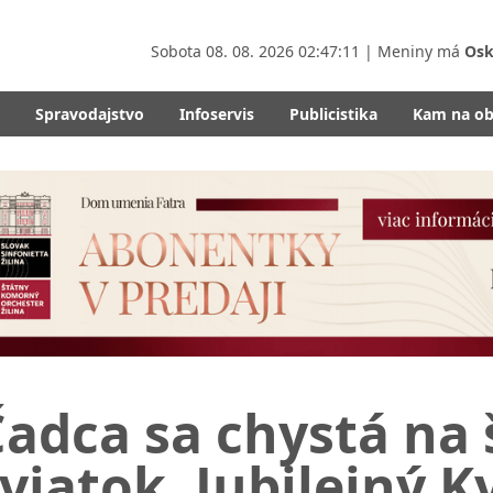
Sobota
08. 08. 2026 02:47:12
| Meniny má
Osk
Spravodajstvo
Infoservis
Publicistika
Kam na o
adca sa chystá na
viatok. Jubilejný 