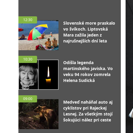
12:30
Slovenské more praskalo
vo švíkoch. Liptovská
Mara zažila jeden z
najrušnejších dní leta
10:30
Odišla legenda
martinského javiska. Vo
veku 94 rokov zomrela
Helena Sudická
09:00
Medveď naháňal auto aj
cyklistov pri Rajeckej
Lesnej. Za všetkým stojí
šokujúci nález pri ceste