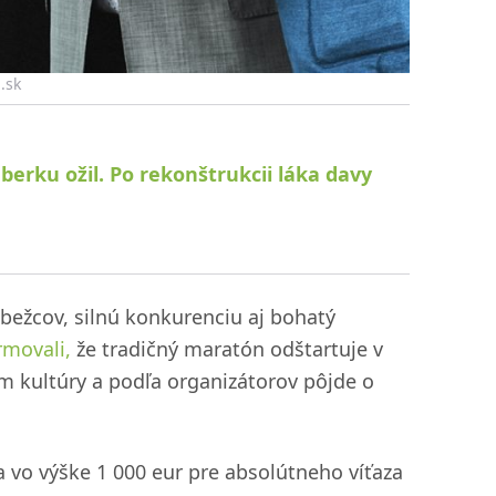
.sk
rku ožil. Po rekonštrukcii láka davy
 bežcov, silnú konkurenciu aj bohatý
rmovali,
že tradičný maratón odštartuje v
 kultúry a podľa organizátorov pôjde o
 vo výške 1 000 eur pre absolútneho víťaza