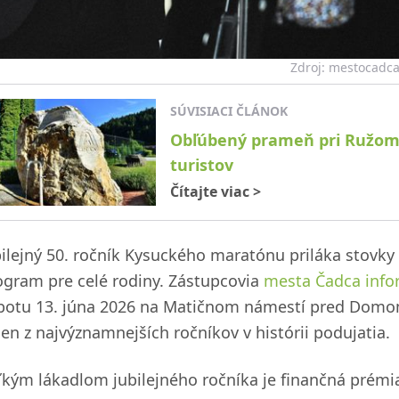
Zdroj: mestocadca
SÚVISIACI ČLÁNOK
Obľúbený prameň pri Ružombe
turistov
Čítajte viac
>
bilejný 50. ročník Kysuckého maratónu priláka stovky
ogram pre celé rodiny. Zástupcovia
mesta Čadca info
botu 13. júna 2026 na Matičnom námestí pred Domom
den z najvýznamnejších ročníkov v histórii podujatia.
ľkým lákadlom jubilejného ročníka je finančná prémia