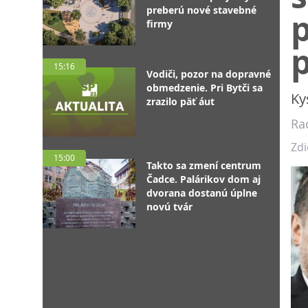
preberú nové stavebné
firmy
15:16
Vodiči, pozor na dopravné
obmedzenie. Pri Bytči sa
Ky
zrazilo päť áut
Ra
Zdi
15:00
Takto sa zmení centrum
Čadce. Palárikov dom aj
dvorana dostanú úplne
novú tvár