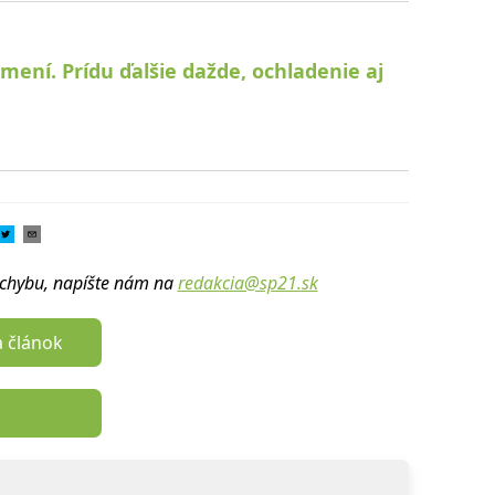
zmení. Prídu ďalšie dažde, ochladenie aj
u chybu, napíšte nám na
redakcia@sp21.sk
a článok