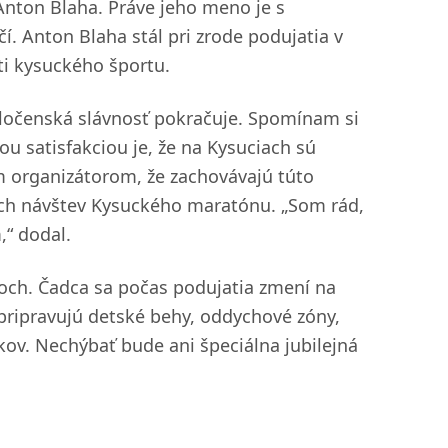
nton Blaha. Práve jeho meno je s
 Anton Blaha stál pri zrode podujatia v
ti kysuckého športu.
oločenská slávnosť pokračuje. Spomínam si
u satisfakciou je, že na Kysuciach sú
m organizátorom, že zachovávajú túto
ojich návštev Kysuckého maratónu. „Som rád,
,“ dodal.
och. Čadca sa počas podujatia zmení na
pripravujú detské behy, oddychové zóny,
ov. Nechýbať bude ani špeciálna jubilejná