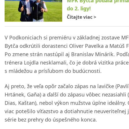
MFK Bytča podala prihl
do 2. ligy!
Čítajte viac
>
V Podkoniciach si premiéru v základnej zostave M
Bytča odkrútili dorastenci Oliver Pavelka a Matúš F
Po zmene strán nastúpil aj Branislav Minárik. Podľ
trénera Lojdla nesklamali, čo je dobrá vizitka prác
s mládežou a prísľubom do budúcnosti.
Aj preto, že veľa opôr začalo zápas na lavičke (Pavlí
Hrtánek, Gaňa) a ďalší do zápasu vôbec nezasiahli 
Dias, Kaštan), nebol výkon mužstva úplne ideálny. 
viac potešilo víťazstvo a dotiahnutie neuveriteľnej 
série bez prehry do úspešného konca.