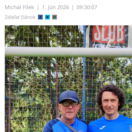
Michal Filek
|
1. jún 2026
|
09:30:07
Zdieľať článok