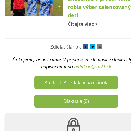
robia výber talentovan
detí
Čítajte viac
>
Zdieľať článok
Ďakujeme, že nás čítate. V prípade, že ste našli v článku c
napíšte nám na
redakcia@sp21.sk
Poslať TIP redakcii na článok
Diskusia (
0
)