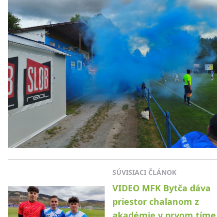
SÚVISIACI ČLÁNOK
VIDEO MFK Bytča dáva
priestor chalanom z
akadémie v prvom tíme.