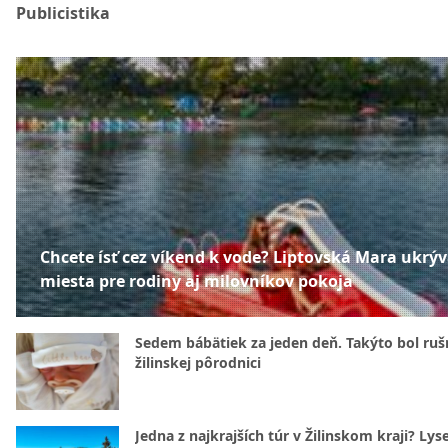
Publicistika
Chcete ísť cez víkend k vode? Liptovská Mara ukrý
miesta pre rodiny aj milovníkov pokoja
Sedem bábätiek za jeden deň. Takýto bol rušn
žilinskej pôrodnici
Jedna z najkrajších túr v Žilinskom kraji? Lyse