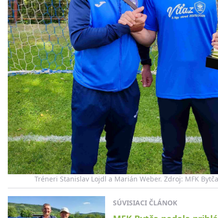
Tréneri Stanislav Lojdl a Marián Weber. Zdroj: MFK Bytč
SÚVISIACI ČLÁNOK