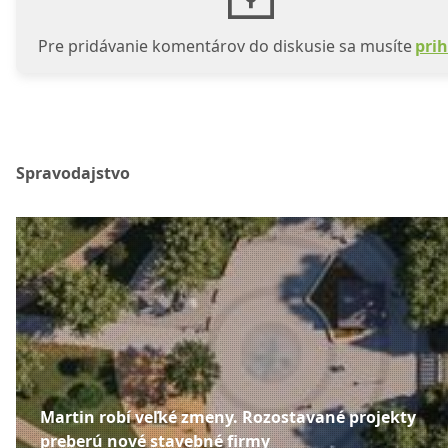
Pre pridávanie komentárov do diskusie sa musíte
prih
Spravodajstvo
Martin robí veľké zmeny. Rozostavané projekty
preberú nové stavebné firmy