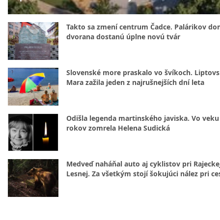
Takto sa zmení centrum Čadce. Palárikov do
dvorana dostanú úplne novú tvár
Slovenské more praskalo vo švíkoch. Liptov
Mara zažila jeden z najrušnejších dní leta
Odišla legenda martinského javiska. Vo veku
rokov zomrela Helena Sudická
Medveď naháňal auto aj cyklistov pri Rajecke
Lesnej. Za všetkým stojí šokujúci nález pri ce