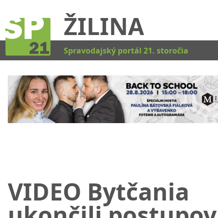
ŽILINA
Kat
Spravodajský portál 21. storočia
VIDEO Bytčania
ukončili postupo