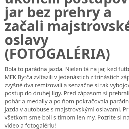
jar bez prehry a
začali majstrovsk
oslavy
(FOTOGALÉRIA)
Bola to parádna jazda. Nielen tá na jar, keď futb
MFK Bytča zvíťazili v jedenástich z trinástich zá
zvyšné dva remizovali a senzačne si tak vybojov
postup do druhej ligy. Pred zápasom si prebral
pohár a medaily a po ňom pokračovala parádn
jazda v autobuse s majstrovskými oslavami. Pr
všetkom sme boli s tímom len my. Pozrite si n
video a fotogalériu!