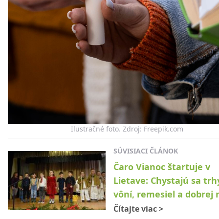
Ilustračné foto. Zdroj: Freepik.com
SÚVISIACI ČLÁNOK
Čaro Vianoc štartuje v
Lietave: Chystajú sa trh
vôní, remesiel a dobrej 
Čítajte viac
>