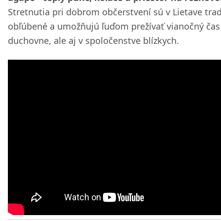
Stretnutia pri dobrom občerstvení sú v Lietave tra
obľúbené a umožňujú ľuďom prežívať vianočný čas
duchovne, ale aj v spoločenstve blízkych.