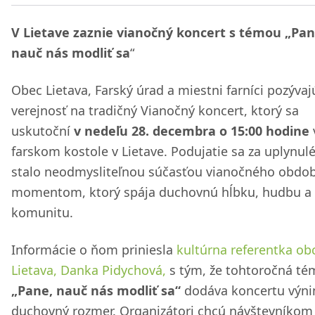
V Lietave zaznie vianočný koncert s témou „Pan
nauč nás modliť sa
“
Obec Lietava, Farský úrad a miestni farníci pozývaj
verejnosť na tradičný Vianočný koncert, ktorý sa
uskutoční
v nedeľu 28. decembra o 15:00 hodine
farskom kostole v Lietave. Podujatie sa za uplynul
stalo neodmysliteľnou súčasťou vianočného obdob
momentom, ktorý spája duchovnú hĺbku, hudbu a
komunitu.
Informácie o ňom priniesla
kultúrna referentka ob
Lietava, Danka Pidychová,
s tým, že tohtoročná té
„Pane, nauč nás modliť sa“
dodáva koncertu výn
duchovný rozmer. Organizátori chcú návštevníkom