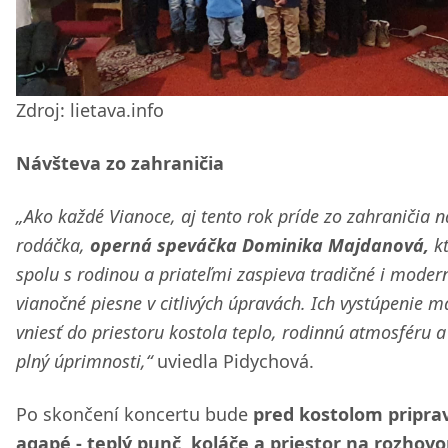
Zdroj: lietava.info
Návšteva zo zahraničia
„Ako každé Vianoce, aj tento rok príde zo zahraničia 
rodáčka,
operná speváčka Dominika Majdanová,
kt
spolu s rodinou a priateľmi zaspieva tradičné i moder
vianočné piesne v citlivých úpravách. Ich vystúpenie m
vniesť do priestoru kostola teplo, rodinnú atmosféru a
plný úprimnosti,“
uviedla Pidychová.
Po skončení koncertu bude
pred kostolom pripra
agapé - teplý punč, koláče a priestor na rozhovo