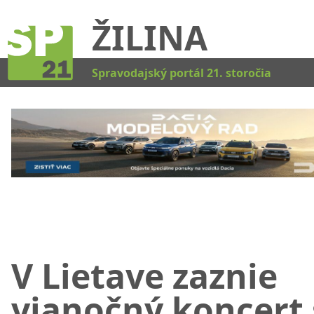
ŽILINA
Kat
Spravodajský portál 21. storočia
V Lietave zaznie
vianočný koncert 