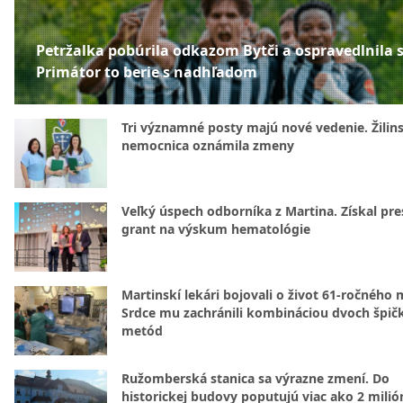
Petržalka pobúrila odkazom Bytči a ospravedlnila s
Primátor to berie s nadhľadom
Tri významné posty majú nové vedenie. Žilin
nemocnica oznámila zmeny
Veľký úspech odborníka z Martina. Získal pre
grant na výskum hematológie
Martinskí lekári bojovali o život 61-ročného 
Srdce mu zachránili kombináciou dvoch špič
metód
Ružomberská stanica sa výrazne zmení. Do
historickej budovy poputujú viac ako 2 milió