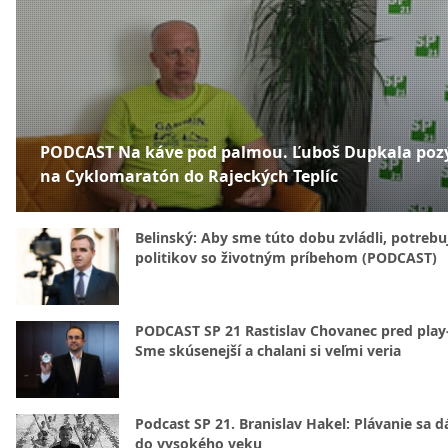
PODCAST Na káve pod palmou. Ľuboš Dupkala poz
na Cyklomaratón do Rajeckých Teplíc
Belinský: Aby sme túto dobu zvládli, potreb
politikov so životným príbehom (PODCAST)
PODCAST SP 21 Rastislav Chovanec pred play-
Sme skúsenejší a chalani si veľmi veria
Podcast SP 21. Branislav Hakel: Plávanie sa d
do vysokého veku