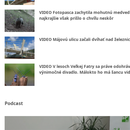
VIDEO Fotopasca zachytila mohutnú medvedi
najkrajšie však prišlo o chvíľu neskôr
VIDEO Májovú ulicu začali dvíhať nad železni
VIDEO V lesoch Veľkej Fatry sa práve odohrá
výnimočné divadlo. Málokto ho má šancu vid
Podcast