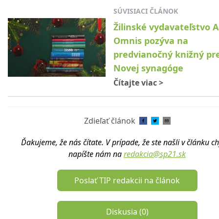
SÚVISIACI ČLÁNOK
Žilinské vydavateľstvo A
Omnis pozýva na
predvianočný knižný pre
Novej synagóge
Čítajte viac
>
Zdieľať článok
Ďakujeme, že nás čítate. V prípade, že ste našli v článku c
napíšte nám na
redakcia@sp21.sk
Poslať TIP redakcii na článok
Diskusia (
0
)