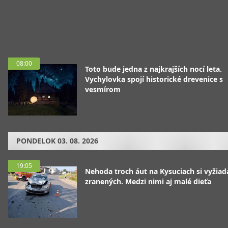
08:00
Toto bude jedna z najkrajších nocí leta.
Vychylovka spojí historické drevenice s
vesmírom
PONDELOK
03. 08. 2026
19:05
Nehoda troch áut na Kysuciach si vyžiad
zranených. Medzi nimi aj malé dieťa