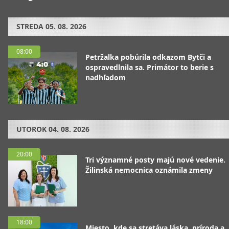
STREDA
05. 08. 2026
08:00
Petržalka pobúrila odkazom Bytči a
ospravedlnila sa. Primátor to berie s
nadhľadom
UTOROK
04. 08. 2026
20:00
Tri významné posty majú nové vedenie.
Žilinská nemocnica oznámila zmeny
18:00
Miesto, kde sa stretáva láska, príroda a