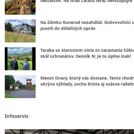
nešťastím. Na hrad Likava teraz nevstupujte
Na Zámku Kunerad nezaháľali. Dobrovoľníci 
pustili do dôležitých opráv
Taraba so starostom vinia zo zarastania Súľ
skál ochranárov. Denník N: Je to úplne inak!
Klenot Oravy, ktorý vás dostane. Tento chod
ukrýva výhľady, sochu Krista aj vzácne rašeli
Infoservis