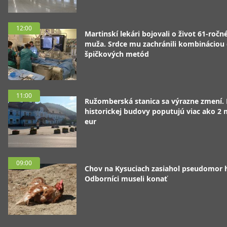
12:00
Martinskí lekári bojovali o život 61-ročn
muža. Srdce mu zachránili kombináciou
špičkových metód
11:00
Ružomberská stanica sa výrazne zmení.
historickej budovy poputujú viac ako 2 
eur
09:00
Chov na Kysuciach zasiahol pseudomor 
Odborníci museli konať