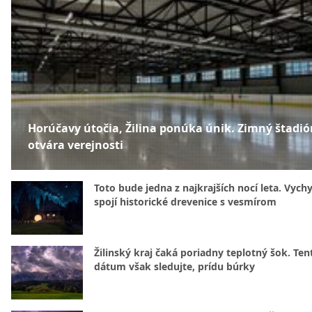
Horúčavy útočia, Žilina ponúka únik. Zimný štadió
otvára verejnosti
Toto bude jedna z najkrajších nocí leta. Vych
spojí historické drevenice s vesmírom
Žilinský kraj čaká poriadny teplotný šok. Ten
dátum však sledujte, prídu búrky