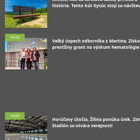
história. Tento kút Kysúc stojí za návšte
16:00
Veľký úspech odborníka z Martina. Získa
prestížny grant na výskum hematológie
14:00
Horúčavy útočia, Žilina ponúka únik. Zi
štadión sa otvára verejnosti