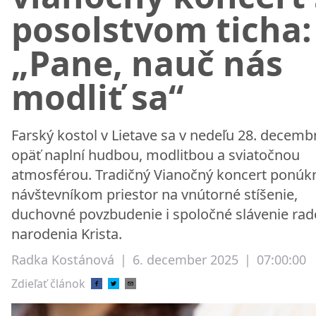
posolstvom ticha:
„Pane, nauč nás
modliť sa“
Farský kostol v Lietave sa v nedeľu 28. decemb
opäť naplní hudbou, modlitbou a sviatočnou
atmosférou. Tradičný Vianočný koncert ponúk
návštevníkom priestor na vnútorné stíšenie,
duchovné povzbudenie i spoločné slávenie rado
narodenia Krista.
Radka Kostánová
|
6. december 2025
|
07:00:00
Zdieľať článok