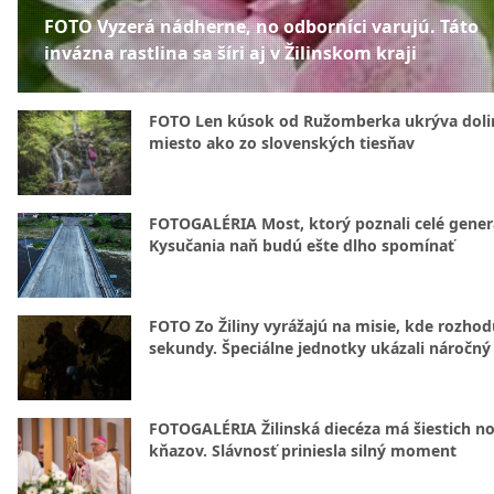
FOTO Vyzerá nádherne, no odborníci varujú. Táto
invázna rastlina sa šíri aj v Žilinskom kraji
FOTO Len kúsok od Ružomberka ukrýva doli
miesto ako zo slovenských tiesňav
FOTOGALÉRIA Most, ktorý poznali celé gener
Kysučania naň budú ešte dlho spomínať
FOTO Zo Žiliny vyrážajú na misie, kde rozhod
sekundy. Špeciálne jednotky ukázali náročný
FOTOGALÉRIA Žilinská diecéza má šiestich n
kňazov. Slávnosť priniesla silný moment