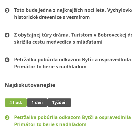
Toto bude jedna z najkrajších nocí leta. Vychylovk
historické drevenice s vesmírom
Z obyčajnej túry dráma. Turistom v Bobroveckej d
skrížila cestu medvedica s mláďatami
Petržalka pobúrila odkazom Bytči a ospravedlnila 
Primátor to berie s nadhľadom
Najdiskutovanejšie
4 hod.
1 deň
Týždeň
Petržalka pobúrila odkazom Bytči a ospravedlnila 
Primátor to berie s nadhľadom