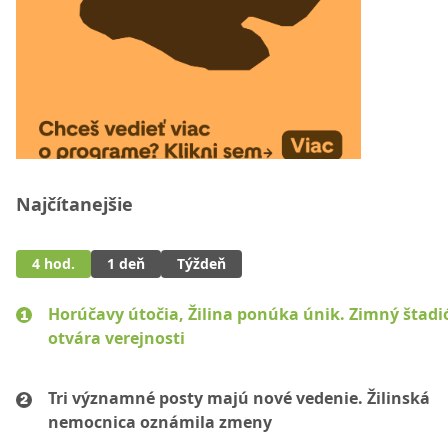
Najčítanejšie
4 hod.
1 deň
Týždeň
Horúčavy útočia, Žilina ponúka únik. Zimný štadi
otvára verejnosti
Tri významné posty majú nové vedenie. Žilinská
nemocnica oznámila zmeny