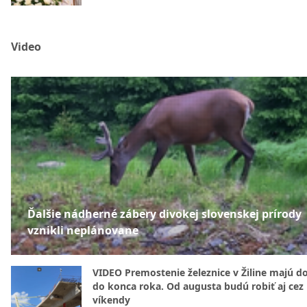
Video
Ďalšie nádherné zábery divokej slovenskej prírody
vznikli neplánovane
VIDEO Premostenie železnice v Žiline majú d
do konca roka. Od augusta budú robiť aj cez
víkendy