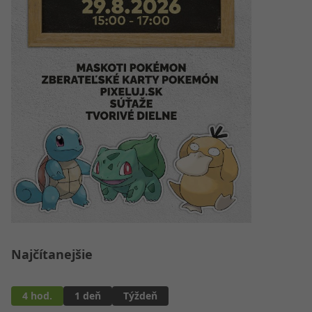
Najčítanejšie
4 hod.
1 deň
Týždeň