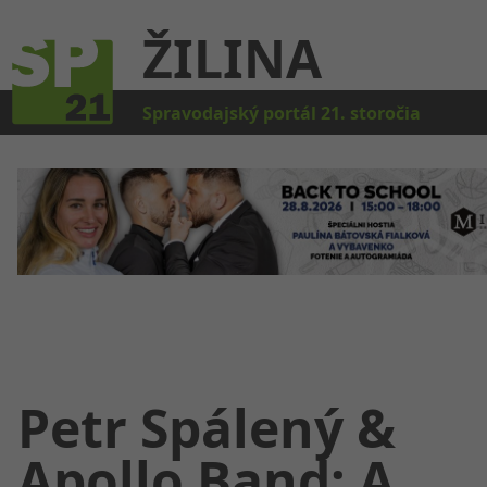
ŽILINA
Kat
Spravodajský portál 21. storočia
Petr Spálený &
Apollo Band: A