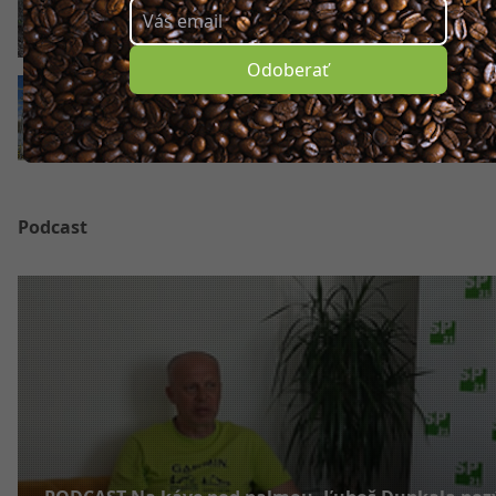
najkrajšie však prišlo o chvíľu neskôr
Odoberať
VIDEO Májovú ulicu začali dvíhať nad železni
Podcast