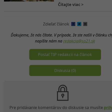
Čítajte viac
>
Zdieľať článok
Ďakujeme, že nás čítate. V prípade, že ste našli v článku c
napíšte nám na
redakcia@sp21.sk
Poslať TIP redakcii na článok
Diskusia (
0
)
Pre pridávanie komentárov do diskusie sa musíte
prih