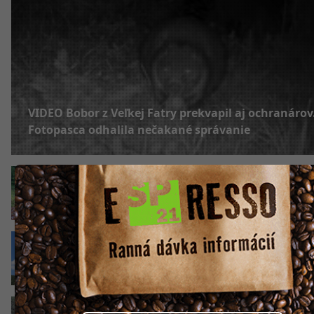
VIDEO Bobor z Veľkej Fatry prekvapil aj ochranárov
Fotopasca odhalila nečakané správanie
Ďalšie nádherné zábery divokej slovenskej pr
vznikli neplánovane
VIDEO Premostenie železnice v Žiline majú d
do konca roka. Od augusta budú robiť aj cez
víkendy
VIDEO Fotopasca zachytila mohutnú medvedi