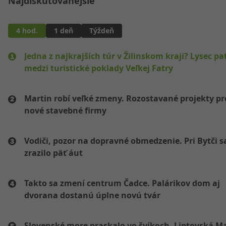
Najdiskutovanejšie
4 hod.
1 deň
Týždeň
Jedna z najkrajších túr v Žilinskom kraji? Lysec pat
medzi turistické poklady Veľkej Fatry
Martin robí veľké zmeny. Rozostavané projekty p
nové stavebné firmy
Vodiči, pozor na dopravné obmedzenie. Pri Bytči s
zrazilo päť áut
Takto sa zmení centrum Čadce. Palárikov dom aj
dvorana dostanú úplne novú tvár
Slovenské more praskalo vo švíkoch. Liptovská M