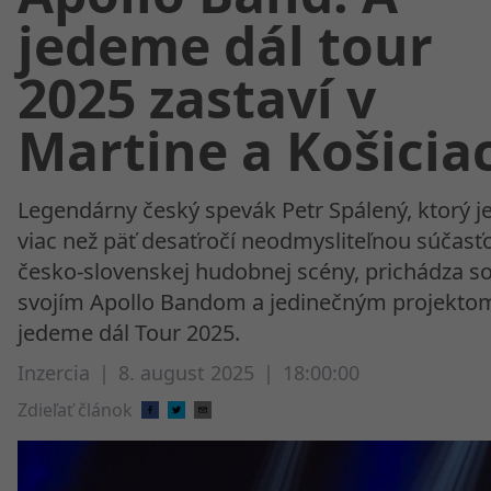
jedeme dál tour
2025 zastaví v
Martine a Košicia
Legendárny český spevák Petr Spálený, ktorý je
viac než päť desaťročí neodmysliteľnou súčasť
česko-slovenskej hudobnej scény, prichádza s
svojím Apollo Bandom a jedinečným projekto
jedeme dál Tour 2025.
Inzercia
|
8. august 2025
|
18:00:00
Zdieľať článok