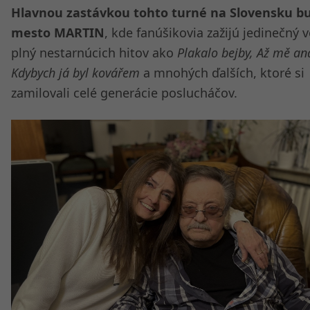
Hlavnou zastávkou tohto turné na Slovensku b
mesto MARTIN
, kde fanúšikovia zažijú jedinečný 
plný nestarnúcich hitov ako
Plakalo bejby, Až mě an
Kdybych já byl kovářem
a mnohých ďalších, ktoré si
zamilovali celé generácie poslucháčov.