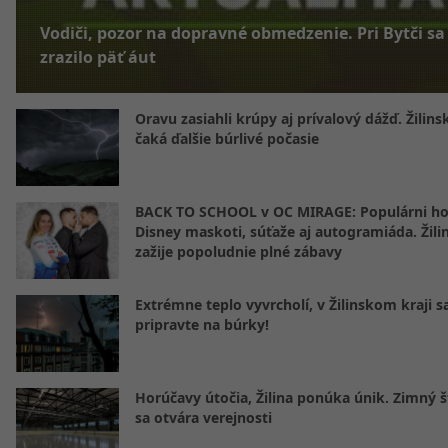
Vodiči, pozor na dopravné obmedzenie. Pri Bytči sa
zrazilo päť áut
Oravu zasiahli krúpy aj prívalový dážď. Žilins
čaká ďalšie búrlivé počasie
BACK TO SCHOOL v OC MIRAGE: Populárni hos
Disney maskoti, súťaže aj autogramiáda. Žili
zažije popoludnie plné zábavy
Extrémne teplo vyvrcholí, v Žilinskom kraji s
pripravte na búrky!
Horúčavy útočia, Žilina ponúka únik. Zimný 
sa otvára verejnosti