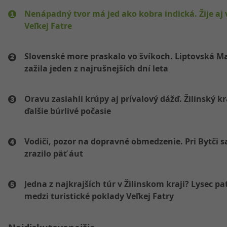
Nenápadný tvor má jed ako kobra indická. Žije aj 
Veľkej Fatre
Slovenské more praskalo vo švíkoch. Liptovská M
zažila jeden z najrušnejších dní leta
Oravu zasiahli krúpy aj prívalový dážď. Žilinský k
ďalšie búrlivé počasie
Vodiči, pozor na dopravné obmedzenie. Pri Bytči s
zrazilo päť áut
Jedna z najkrajších túr v Žilinskom kraji? Lysec pat
medzi turistické poklady Veľkej Fatry