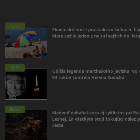
12:30
Slovenské more praskalo vo švíkoch. Li
Mara zažila jeden z najrušnejších dní leta
10:30
Odišla legenda martinského javiska. Vo
94 rokov zomrela Helena Sudická
09:00
Medveď naháňal auto aj cyklistov pri Raj
Lesnej. Za všetkým stojí šokujúci nález p
ceste