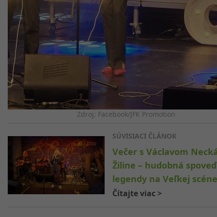
Zdroj: Facebook/JFK Promotion
SÚVISIACI ČLÁNOK
Večer s Václavom Neck
Žiline – hudobná spoveď
legendy na Veľkej scén
Čítajte viac
>