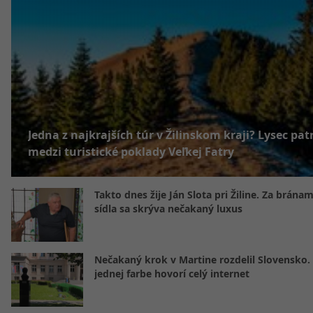
Jedna z najkrajších túr v Žilinskom kraji? Lysec patr
medzi turistické poklady Veľkej Fatry
Takto dnes žije Ján Slota pri Žiline. Za bránam
sídla sa skrýva nečakaný luxus
Nečakaný krok v Martine rozdelil Slovensko.
jednej farbe hovorí celý internet