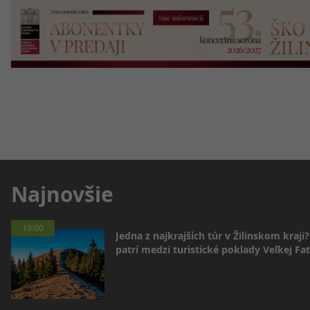
Najnovšie
19:00
Jedna z najkrajších túr v Žilinskom kraji
patrí medzi turistické poklady Veľkej Fa