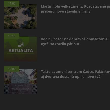
17:00
Martin robí veľké zmeny. Rozostavané p
preberú nové stavebné firmy
15:16
Vodiči, pozor na dopravné obmedzenie. 
Bytči sa zrazilo päť áut
15:00
Takto sa zmení centrum Čadce. Palárik
aj dvorana dostanú úplne novú tvár