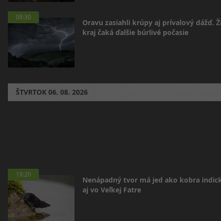
08:30
Oravu zasiahli krúpy aj prívalový dážď. Ž
kraj čaká ďalšie búrlivé počasie
ŠTVRTOK
06. 08. 2026
19:20
Nenápadný tvor má jed ako kobra indická
aj vo Veľkej Fatre