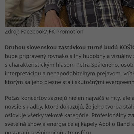
Zdroj: Facebook/JFK Promotion
Druhou slovenskou zastávkou turné budú KOŠI
bude pripravený rovnako silný hudobný a vizuálny 
s charakteristickým hlasom Petra Spáleného, osob
interpretáciou a nenapodobiteľným prejavom, vďa
ktorým sa jeho piesne stali skutočnými evergreen
Počas koncertov zaznejú nielen najväčšie hity, ale a
novšie skladby, ktoré dokazujú, že jeho tvorba stále
oslovuje všetky vekové kategórie. Profesionálny zv
svetelná show a energia celej kapely Apollo Band 
postarajú o výnimočnú atmosféru.