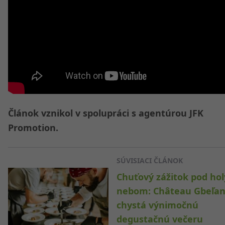
Článok vznikol v spolupráci s agentúrou JFK
Promotion.
SÚVISIACI ČLÁNOK
Chuťový zážitok pod ho
nebom: Château Gbeľa
chystá výnimočnú
degustačnú večeru