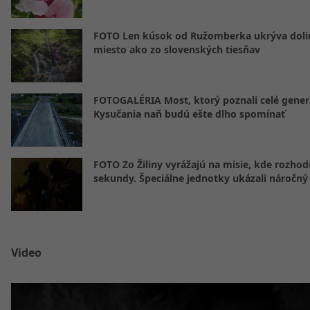
FOTO Len kúsok od Ružomberka ukrýva doli
miesto ako zo slovenských tiesňav
FOTOGALÉRIA Most, ktorý poznali celé gener
Kysučania naň budú ešte dlho spomínať
FOTO Zo Žiliny vyrážajú na misie, kde rozhod
sekundy. Špeciálne jednotky ukázali náročný
Video