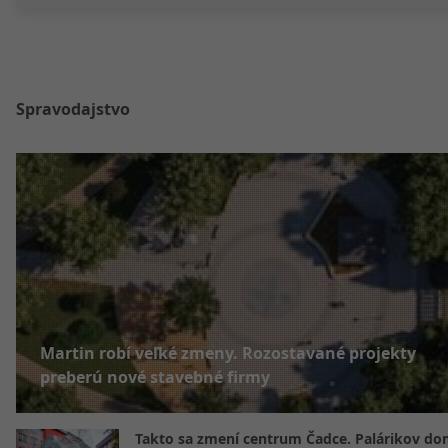
Spravodajstvo
Martin robí veľké zmeny. Rozostavané projekty
preberú nové stavebné firmy
Takto sa zmení centrum Čadce. Palárikov do