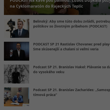
PODCAST Na káve pod palmou. Ľuboš Dupkala poz
na Cyklomaratón do Rajeckých Teplíc
Belinský: Aby sme túto dobu zvládli, potreb
politikov so životným príbehom (PODCAST)
PODCAST SP 21 Rastislav Chovanec pred play-
Sme skúsenejší a chalani si veľmi veria
Podcast SP 21. Branislav Hakel: Plávanie sa d
do vysokého veku
Podcast SP 21. Branislav Zacharides: „Samosp
tímová práca“