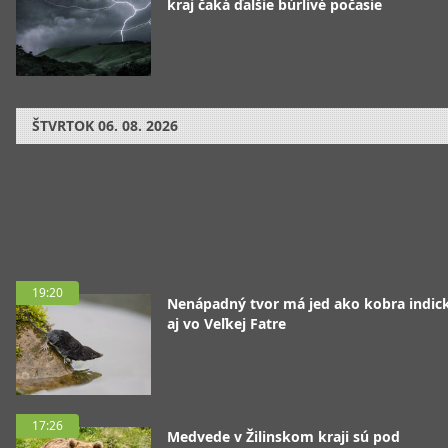
kraj čaká ďalšie búrlivé počasie
ŠTVRTOK
06. 08. 2026
19:20
Nenápadný tvor má jed ako kobra indická
aj vo Veľkej Fatre
17:26
Medvede v Žilinskom kraji sú pod