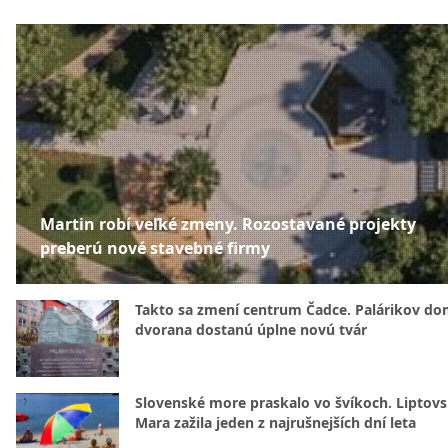
Martin robí veľké zmeny. Rozostavané projekty
preberú nové stavebné firmy
Takto sa zmení centrum Čadce. Palárikov do
dvorana dostanú úplne novú tvár
Slovenské more praskalo vo švíkoch. Liptov
Mara zažila jeden z najrušnejších dní leta