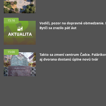
15:16
Vodiči, pozor na dopravné obmedzenie. 
Bytči sa zrazilo päť áut
15:00
Takto sa zmení centrum Čadce. Palárik
aj dvorana dostanú úplne novú tvár