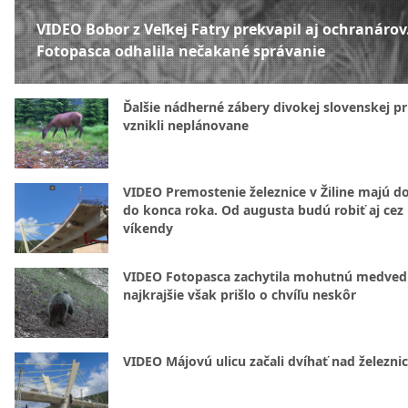
VIDEO Bobor z Veľkej Fatry prekvapil aj ochranárov
Fotopasca odhalila nečakané správanie
Ďalšie nádherné zábery divokej slovenskej pr
vznikli neplánovane
VIDEO Premostenie železnice v Žiline majú d
do konca roka. Od augusta budú robiť aj cez
víkendy
VIDEO Fotopasca zachytila mohutnú medvedi
najkrajšie však prišlo o chvíľu neskôr
VIDEO Májovú ulicu začali dvíhať nad železni