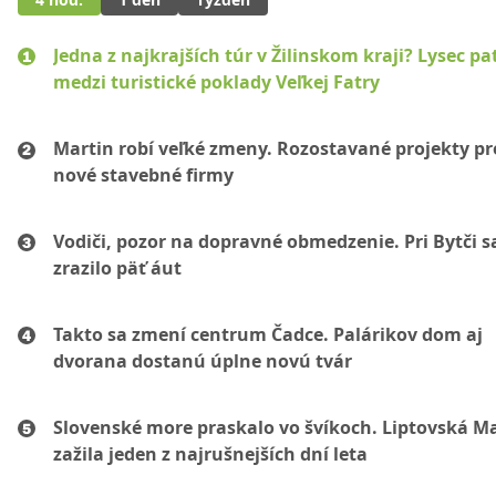
Jedna z najkrajších túr v Žilinskom kraji? Lysec pat
medzi turistické poklady Veľkej Fatry
Martin robí veľké zmeny. Rozostavané projekty p
nové stavebné firmy
Vodiči, pozor na dopravné obmedzenie. Pri Bytči s
zrazilo päť áut
Takto sa zmení centrum Čadce. Palárikov dom aj
dvorana dostanú úplne novú tvár
Slovenské more praskalo vo švíkoch. Liptovská M
zažila jeden z najrušnejších dní leta