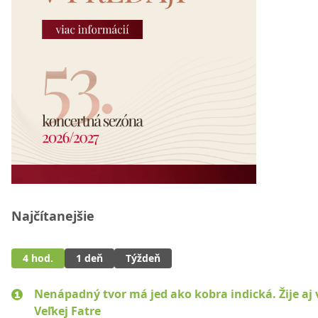
Najčítanejšie
4 hod.
1 deň
Týždeň
Nenápadný tvor má jed ako kobra indická. Žije aj 
Veľkej Fatre