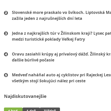
Slovenské more praskalo vo švíkoch. Liptovská M
zažila jeden z najrušnejších dní leta
Jedna z najkrajších túr v Žilinskom kraji? Lysec pat
medzi turistické poklady Veľkej Fatry
Oravu zasiahli krúpy aj prívalový dážď. Žilinský k
ďalšie búrlivé počasie
Medveď naháňal auto aj cyklistov pri Rajeckej Les
všetkým stojí šokujúci nález pri ceste
Najdiskutovanejšie
4 hod.
1 deň
Týždeň