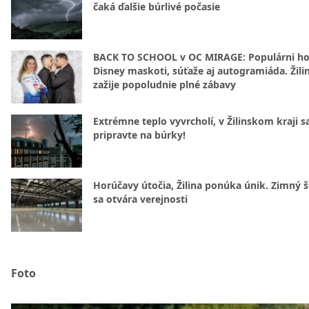
čaká ďalšie búrlivé počasie
BACK TO SCHOOL v OC MIRAGE: Populárni hos
Disney maskoti, súťaže aj autogramiáda. Žili
zažije popoludnie plné zábavy
Extrémne teplo vyvrcholí, v Žilinskom kraji s
pripravte na búrky!
Horúčavy útočia, Žilina ponúka únik. Zimný 
sa otvára verejnosti
Foto