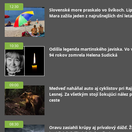
12:30
Slovenské more praskalo vo švíkoch. Li
Mara zažila jeden z najrušnejších dní leta
10:30
Odišla legenda martinského javiska. Vo
94 rokov zomrela Helena Sudická
09:00
Medveď naháňal auto aj cyklistov pri Raj
Lesnej. Za všetkým stojí šokujúci nález p
ceste
08:30
Oravu zasiahli krúpy aj prívalový dážď. Ž