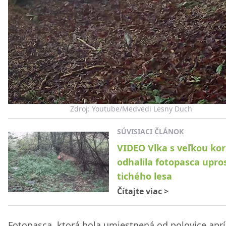
Zdroj: Youtube/Medvedi Lesny Duch
SÚVISIACI ČLÁNOK
VIDEO Vlka s veľkou kor
odhalila fotopasca upro
tichého lesa
Čítajte viac
>
Fotopasca, ktorá bola umiestnená od polovice aprí