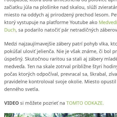
začiatku júla na plošinke nad skalou, slúži zvierat
miesto na oddych aj prirodzený prechod lesom. Pet
ktorý vystupuje na platforme Youtube ako
Medvedí
Duch
, sa podarilo natočiť pár netradičných záberov
Medzi najzaujímavejšie zábery patrí pohyb vlka, kt
pokúšal uloviť jelienča. Nie je však známe, či bol pr
úspešný. Skutočnou raritou sa stali aj zábery mla
medveďa. Ten na skale zotrval približne štyri hodin
počas ktorých odpočíval, prevracal sa, škrabal, zíva
pravidelne kontroloval svoje okolie. Miesto opustil
denného svetla.
VIDEO
si môžete pozrieť na
TOMTO ODKAZE.