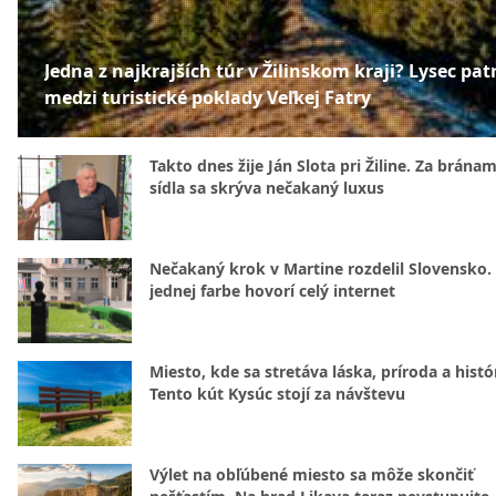
Jedna z najkrajších túr v Žilinskom kraji? Lysec patr
medzi turistické poklady Veľkej Fatry
Takto dnes žije Ján Slota pri Žiline. Za bránam
sídla sa skrýva nečakaný luxus
Nečakaný krok v Martine rozdelil Slovensko.
jednej farbe hovorí celý internet
Miesto, kde sa stretáva láska, príroda a histó
Tento kút Kysúc stojí za návštevu
Výlet na obľúbené miesto sa môže skončiť