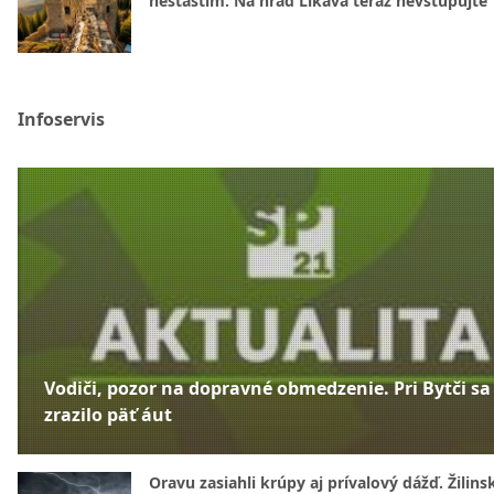
nešťastím. Na hrad Likava teraz nevstupujte
Infoservis
Vodiči, pozor na dopravné obmedzenie. Pri Bytči sa
zrazilo päť áut
Oravu zasiahli krúpy aj prívalový dážď. Žilins