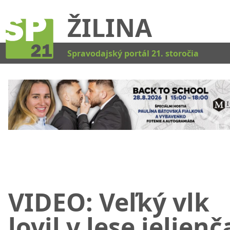
ŽILINA
Kat
Spravodajský portál 21. storočia
VIDEO: Veľký vlk
lovil v lese jelienč