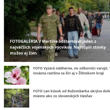
FOTOGALÉRIA V Martine odštartoval jeden z
najväčších vojenských výcvikov. Nastúpili stovky
mužov aj žien
FOTO Vyzerá nádherne, no odborníci varujú. 
invázna rastlina sa šíri aj v Žilinskom kraji
FOTO Len kúsok od Ružomberka ukrýva doli
miesto ako zo slovenských tiesňav