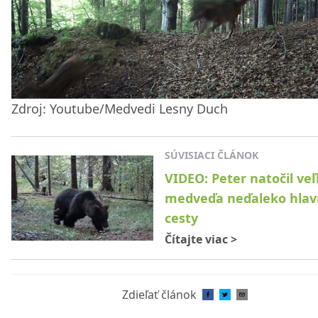
Zdroj: Youtube/Medvedi Lesny Duch
SÚVISIACI ČLÁNOK
VIDEO: Peter natočil ve
medveďa neďaleko hlav
cesty
Čítajte viac
>
Zdieľať článok