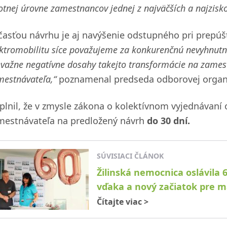
otnej úrovne zamestnancov jednej z najväčších a najzisko
časťou návrhu je aj navýšenie odstupného pri prepú
ektromobilitu síce považujeme za konkurenčnú nevyhnut
evažne negatívne dosahy takejto transformácie na zames
mestnávateľa,“
poznamenal predseda odborovej organi
plnil, že v zmysle zákona o kolektívnom vyjednávan
mestnávateľa na predložený návrh
do 30 dní.
SÚVISIACI ČLÁNOK
Žilinská nemocnica oslávila 
vďaka a nový začiatok pre m
Čítajte viac
>