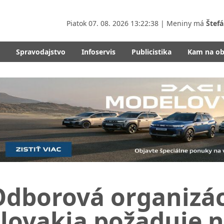
Piatok
07. 08. 2026 13:22:40
| Meniny má
Štefá
Spravodajstvo
Infoservis
Publicistika
Kam na o
Odborová organizác
Slovakia požaduje 