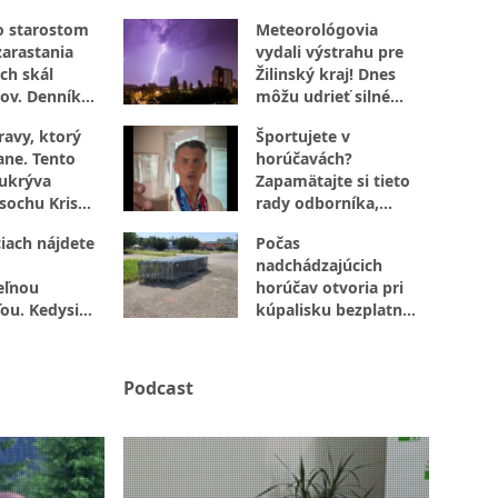
búrky
o starostom
Meteorológovia
zarastania
vydali výstrahu pre
ch skál
Žilinský kraj! Dnes
ov. Denník
môžu udrieť silné
úplne inak!
búrky s vetrom aj
ravy, ktorý
Športujete v
krúpami
ane. Tento
horúčavách?
ukrýva
Zapamätajte si tieto
 sochu Krista
rady odborníka,
 rašelinisko
ktoré určite využijete
iach nájdete
Počas
nadchádzajúcich
eľnou
horúčav otvoria pri
ou. Kedysi
kúpalisku bezplatné
i zvon do
parkovanie. Kto
sprístupní pozemky?
Podcast