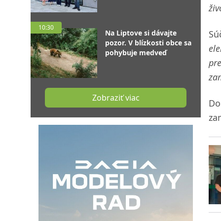
živ
10:30
Na Liptove si dávajte
Sú
pozor. V blízkosti obce sa
el
pohybuje medveď
pr
za
Zobraziť viac
Do
za