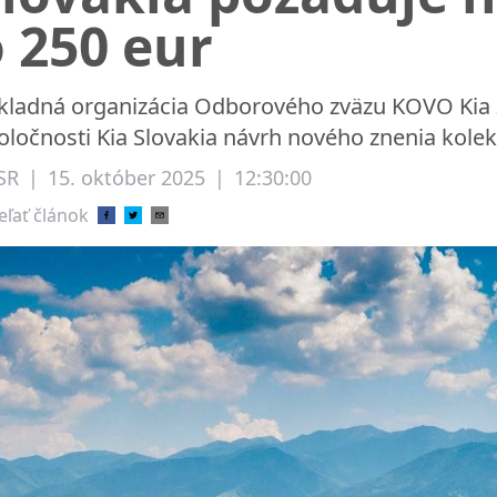
 250 eur
kladná organizácia Odborového zväzu KOVO Kia Ži
oločnosti Kia Slovakia návrh nového znenia kolek
SR
|
15. október 2025
|
12:30:00
eľať článok