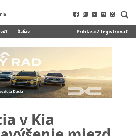
nia
Prihlasiť/Registrovať
bed?
Ďalšie
ia v Kia
navýšenie miezd