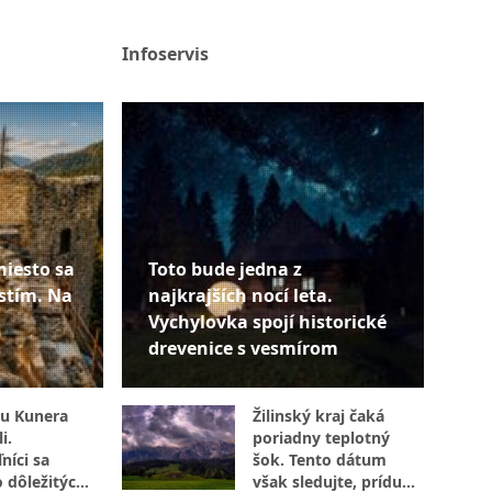
Infoservis
miesto sa
Toto bude jedna z
stím. Na
najkrajších nocí leta.
Vychylovka spojí historické
drevenice s vesmírom
u Kunera
Žilinský kraj čaká
i.
poriadny teplotný
níci sa
šok. Tento dátum
o dôležitých
však sledujte, prídu