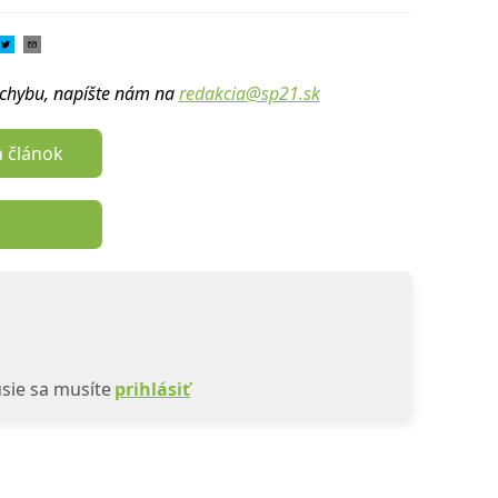
u chybu, napíšte nám na
redakcia@sp21.sk
a článok
sie sa musíte
prihlásiť