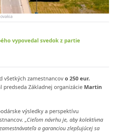
lovakia
pého vypovedal svedok z partie
zd všetkých zamestnancov
o 250 eur.
l predseda Základnej organizácie
Martin
spodárske výsledky a perspektívu
estnancov.
„Cieľom návrhu je, aby kolektívna
amestnávateľa a garanciou zlepšujúcej sa