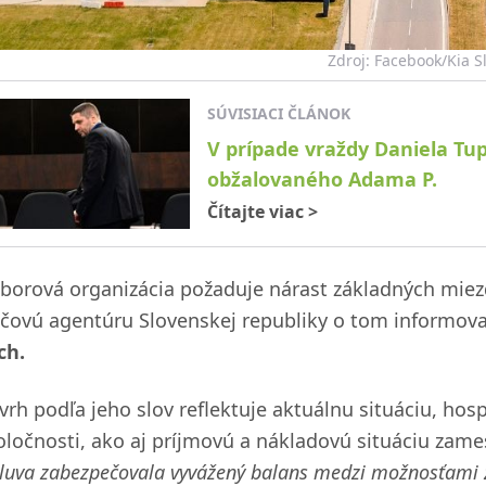
Zdroj: Facebook/Kia S
SÚVISIACI ČLÁNOK
V prípade vraždy Daniela Tu
obžalovaného Adama P.
Čítajte viac
>
borová organizácia požaduje nárast základných mie
ačovú agentúru Slovenskej republiky o tom informova
ch.
vrh podľa jeho slov reflektuje aktuálnu situáciu, ho
oločnosti, ako aj príjmovú a nákladovú situáciu zam
luva zabezpečovala vyvážený balans medzi možnosťami z