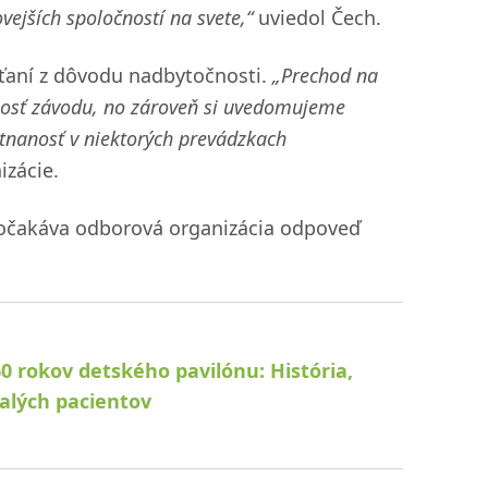
vejších spoločností na svete,“
uviedol Čech.
šťaní z dôvodu nadbytočnosti.
„Prechod na
nosť závodu, no zároveň si uvedomujeme
tnanosť v niektorých prevádzkach
zácie.
í očakáva odborová organizácia odpoveď
60 rokov detského pavilónu: História,
alých pacientov