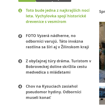
Toto bude jedna z najkrajších nocí
Sp
leta. Vychylovka spojí historické
drevenice s vesmírom
FOTO Vyzerá nádherne, no
odborníci varujú. Táto invázna
rastlina sa šíri aj v Žilinskom kraji
Z obyčajnej túry dráma. Turistom v
Bobroveckej doline skrížila cestu
medvedica s mláďatami
Chov na Kysuciach zasiahol
pseudomor hydiny. Odborníci
museli konať