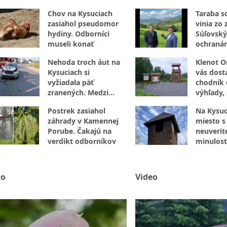
milióny eur
opráv
Chov na Kysuciach
Taraba s
zasiahol pseudomor
vinia zo 
hydiny. Odborníci
Súľovský
museli konať
ochranár
N: Je to 
Nehoda troch áut na
Klenot O
Kysuciach si
vás dost
vyžiadala päť
chodník 
zranených. Medzi
výhľady,
nimi aj malé dieťa
aj vzácne
Postrek zasiahol
Na Kysuc
záhrady v Kamennej
miesto s
Porube. Čakajú na
neuverit
verdikt odborníkov
minulosť
tu ukryl
hnoja
to
Video