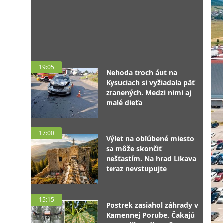
19:05
Nehoda troch áut na
Kysuciach si vyžiadala päť
zranených. Medzi nimi aj
malé dieťa
17:00
Výlet na obľúbené miesto
sa môže skončiť
nešťastím. Na hrad Likava
teraz nevstupujte
15:15
Postrek zasiahol záhrady v
Kamennej Porube. Čakajú