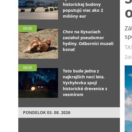
historickej budovy
o
poputujú viac ako 2
milióny eur
Zá
09:00
Chov na Kysuciach
sp
zasiahol pseudomor
hydiny. Odborníci museli
TA
konať
Zdi
08:00
Toto bude jedna z
najkrajších nocí leta.
Vychylovka spojí
historické drevenice s
vesmírom
PONDELOK
03. 08. 2026