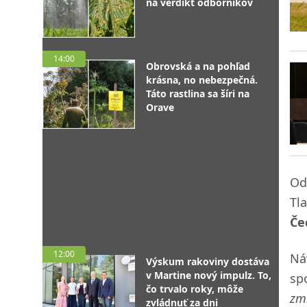
na verdikt odborníkov
14:00
Obrovská a na pohľad
krásna, no nebezpečná.
Táto rastlina sa šíri na
Orave
Od
Tl
Če
12:00
Ná
Výskum rakoviny dostáva
v Martine nový impulz. To,
sp
čo trvalo roky, môže
zm
zvládnuť za dni