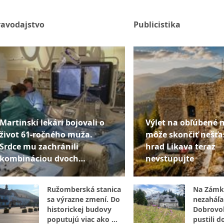
ravodajstvo
Publicistika
Martinskí lekári bojovali o
Výlet na obľúbené 
život 61-ročného muža.
môže skončiť nešťa
Srdce mu zachránili
hrad Likava teraz
kombináciou dvoch
nevstupujte
špičkových metód
Ružomberská stanica
Na Zámk
sa výrazne zmení. Do
nezaháľal
historickej budovy
Dobrovoľ
poputujú viac ako 2
pustili d