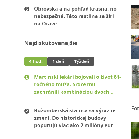
Obrovská a na pohľad krásna, no
nebezpečná. Táto rastlina sa šíri
na Orave
Najdiskutovanejšie
4 hod.
1 deň
Týždeň
Martinskí lekári bojovali o život 61-
ročného muža. Srdce mu
zachránili kombináciou dvoch
špičkových metód
Fo
Ružomberská stanica sa výrazne
zmení. Do historickej budovy
poputujú viac ako 2 milióny eur