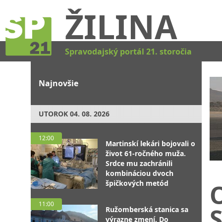
ŽILINA
Spravodajský portál 21. storočia
Najnovšie
UTOROK
04. 08. 2026
12:00
Martinskí lekári bojovali o
život 61-ročného muža.
Srdce mu zachránili
kombináciou dvoch
špičkových metód
11:00
Ružomberská stanica sa
výrazne zmení. Do