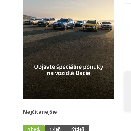
Najčítanejšie
4 hod.
1 deň
Týždeň