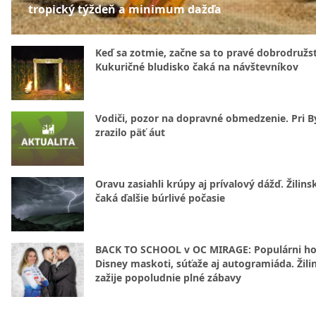
tropický týždeň a minimum dažďa
Keď sa zotmie, začne sa to pravé dobrodružs
Kukuričné bludisko čaká na návštevníkov
Vodiči, pozor na dopravné obmedzenie. Pri By
zrazilo päť áut
Oravu zasiahli krúpy aj prívalový dážď. Žilins
čaká ďalšie búrlivé počasie
BACK TO SCHOOL v OC MIRAGE: Populárni hos
Disney maskoti, súťaže aj autogramiáda. Žili
zažije popoludnie plné zábavy