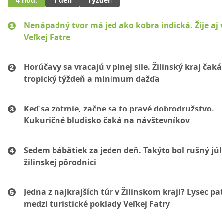
4 hod.
1 deň
Týždeň
Nenápadný tvor má jed ako kobra indická. Žije aj 
Veľkej Fatre
Horúčavy sa vracajú v plnej sile. Žilinský kraj čaká
tropický týždeň a minimum dažďa
Keď sa zotmie, začne sa to pravé dobrodružstvo.
Kukuričné bludisko čaká na návštevníkov
Sedem bábätiek za jeden deň. Takýto bol rušný júl
žilinskej pôrodnici
Jedna z najkrajších túr v Žilinskom kraji? Lysec pat
medzi turistické poklady Veľkej Fatry