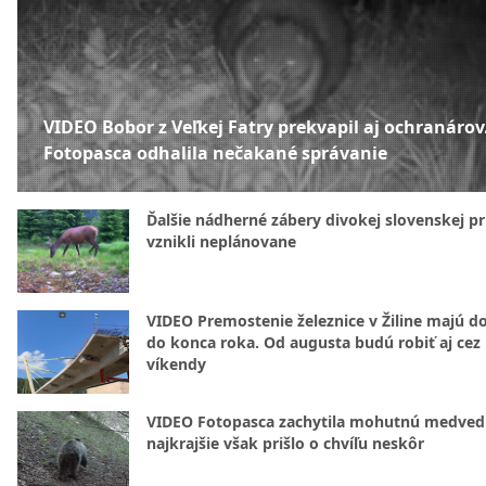
VIDEO Bobor z Veľkej Fatry prekvapil aj ochranárov
Fotopasca odhalila nečakané správanie
Ďalšie nádherné zábery divokej slovenskej pr
vznikli neplánovane
VIDEO Premostenie železnice v Žiline majú d
do konca roka. Od augusta budú robiť aj cez
víkendy
VIDEO Fotopasca zachytila mohutnú medvedi
najkrajšie však prišlo o chvíľu neskôr