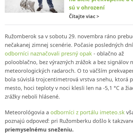
sú v ohrození
Čítajte viac
>
Ružomberok sa v sobotu 29. novembra ráno prebu
nečakanej zimnej scenérie. Počasie posledných dní
odborníci naznačovali presný opak
- oblačno až
polooblačno, bez výrazných zrážok a bez signálov 
meteorologických radaroch. O to väčším prekvap
bola súvislá trojcentimetrová vrstva snehu, ktorá 
mesto, hoci teploty v noci klesli len na -5,1 °C a ži
zrážky neboli hlásené.
Meteorológovia a
odborníci z portálu imeteo.sk
vš
poznajú odpoveď: pri Ružomberku došlo k takzva
priemyselnému sneženiu.