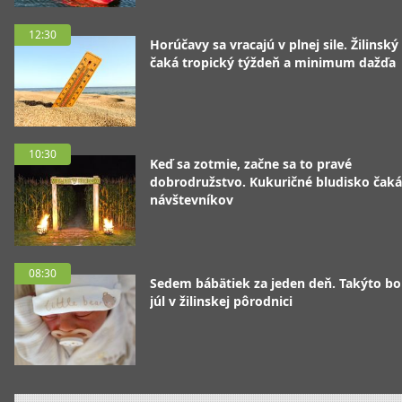
12:30
Horúčavy sa vracajú v plnej sile. Žilinský
čaká tropický týždeň a minimum dažďa
10:30
Keď sa zotmie, začne sa to pravé
dobrodružstvo. Kukuričné bludisko čaká
návštevníkov
08:30
Sedem bábätiek za jeden deň. Takýto bo
júl v žilinskej pôrodnici