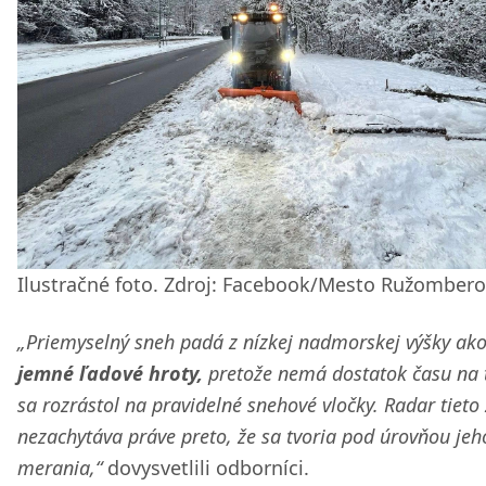
Ilustračné foto. Zdroj: Facebook/Mesto Ružomber
„Priemyselný sneh padá z nízkej nadmorskej výšky ak
jemné ľadové hroty,
pretože nemá dostatok času na 
sa rozrástol na pravidelné snehové vločky. Radar tieto
nezachytáva práve preto, že sa tvoria pod úrovňou jeh
merania,“
dovysvetlili odborníci.