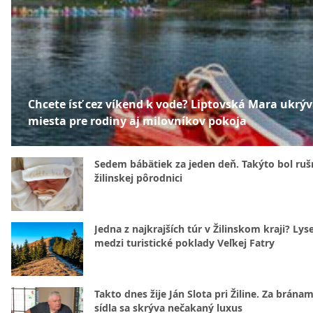
Chcete ísť cez víkend k vode? Liptovská Mara ukrý
miesta pre rodiny aj milovníkov pokoja
Sedem bábätiek za jeden deň. Takýto bol rušn
žilinskej pôrodnici
Jedna z najkrajších túr v Žilinskom kraji? Lyse
medzi turistické poklady Veľkej Fatry
Takto dnes žije Ján Slota pri Žiline. Za bránam
sídla sa skrýva nečakaný luxus