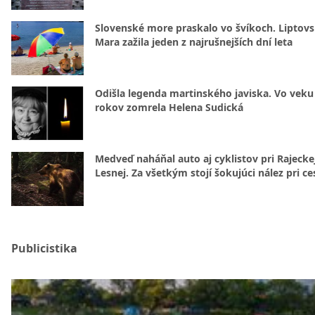
Slovenské more praskalo vo švíkoch. Liptov
Mara zažila jeden z najrušnejších dní leta
Odišla legenda martinského javiska. Vo veku
rokov zomrela Helena Sudická
Medveď naháňal auto aj cyklistov pri Rajecke
Lesnej. Za všetkým stojí šokujúci nález pri ce
Publicistika