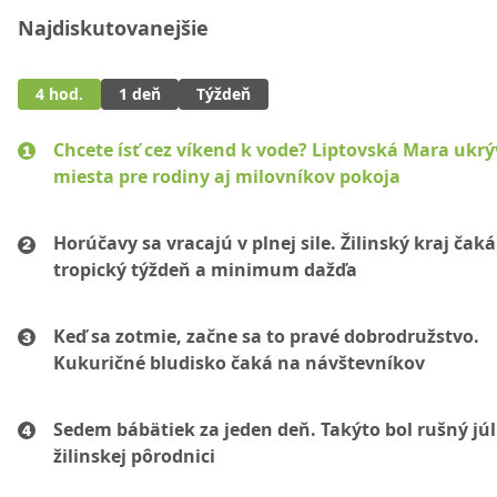
Najdiskutovanejšie
4 hod.
1 deň
Týždeň
Chcete ísť cez víkend k vode? Liptovská Mara ukr
miesta pre rodiny aj milovníkov pokoja
Horúčavy sa vracajú v plnej sile. Žilinský kraj čaká
tropický týždeň a minimum dažďa
Keď sa zotmie, začne sa to pravé dobrodružstvo.
Kukuričné bludisko čaká na návštevníkov
Sedem bábätiek za jeden deň. Takýto bol rušný júl
žilinskej pôrodnici