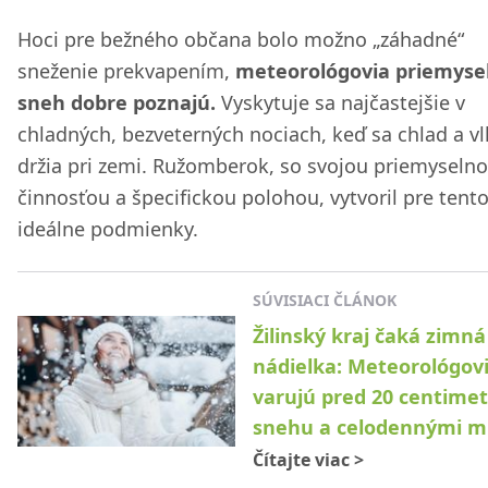
Hoci pre bežného občana bolo možno „záhadné“
sneženie prekvapením,
meteorológovia priemyse
sneh dobre poznajú.
Vyskytuje sa najčastejšie v
chladných, bezveterných nociach, keď sa chlad a v
držia pri zemi. Ružomberok, so svojou priemyseln
činnosťou a špecifickou polohou, vytvoril pre tento
ideálne podmienky.
SÚVISIACI ČLÁNOK
Žilinský kraj čaká zimná
nádielka: Meteorológov
varujú pred 20 centime
snehu a celodennými m
Čítajte viac
>