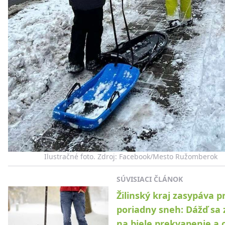
Ilustračné foto. Zdroj: Facebook/Mesto Ružomberok
SÚVISIACI ČLÁNOK
Žilinský kraj zasypáva p
poriadny sneh: Dážď sa 
na biele prekvapenie a 