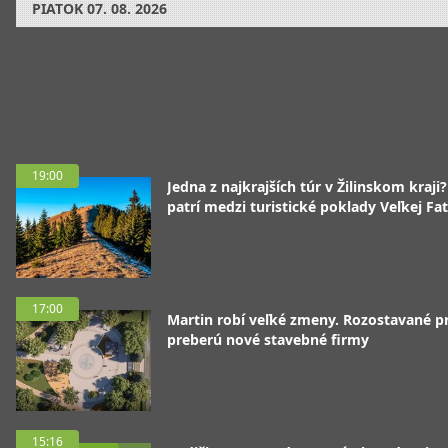
PIATOK
07. 08. 2026
19:00
Jedna z najkrajších túr v Žilinskom kraji
patrí medzi turistické poklady Veľkej Fa
17:00
Martin robí veľké zmeny. Rozostavané p
preberú nové stavebné firmy
15:16