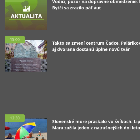
Vodiči, pozor na dopravné obmedzenie. 
Bytči sa zrazilo päť áut
15:00
Takto sa zmení centrum Čadce. Palárik
aj dvorana dostanú úplne novú tvár
12:30
Slovenské more praskalo vo švíkoch. Li
Mara zažila jeden z najrušnejších dní leta