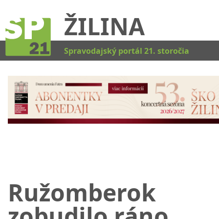
ŽILINA
Kat
Spravodajský portál 21. storočia
Ružomberok
zobudilo ráno