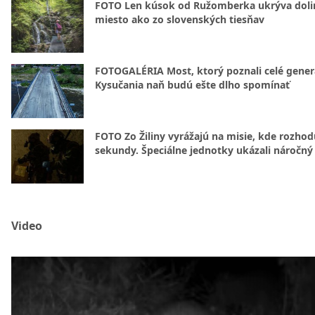
FOTO Len kúsok od Ružomberka ukrýva doli
miesto ako zo slovenských tiesňav
FOTOGALÉRIA Most, ktorý poznali celé gener
Kysučania naň budú ešte dlho spomínať
FOTO Zo Žiliny vyrážajú na misie, kde rozhod
sekundy. Špeciálne jednotky ukázali náročný
Video