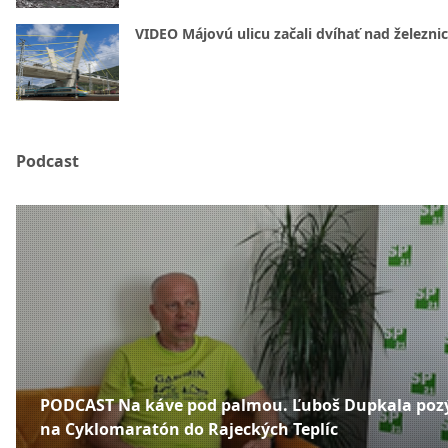
VIDEO Májovú ulicu začali dvíhať nad železni
Podcast
PODCAST Na káve pod palmou. Ľuboš Dupkala poz
na Cyklomaratón do Rajeckých Teplíc