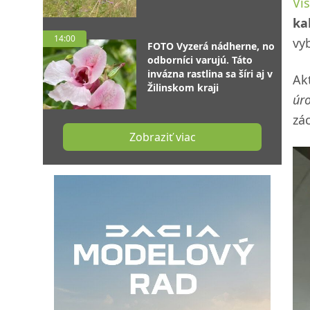
Vi
ka
14:00
vy
FOTO Vyzerá nádherne, no
odborníci varujú. Táto
invázna rastlina sa šíri aj v
Ak
Žilinskom kraji
úro
zá
Zobraziť viac