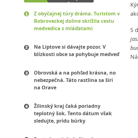
Ký
ak
Z obyčajnej túry dráma. Turistom v
Bobroveckej doline skrížila cestu
medvedica s mláďatami
S 
jas
Na Liptove si dávajte pozor. V
bu
blízkosti obce sa pohybuje medveď
Ná
Obrovská a na pohľad krásna, no
nebezpečná. Táto rastlina sa šíri
na Orave
Žilinský kraj čaká poriadny
teplotný šok. Tento dátum však
sledujte, prídu búrky