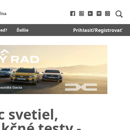
fína
Prihlasiť/Registrovať
bed?
Ďalšie
 svetiel,
kčné testy -