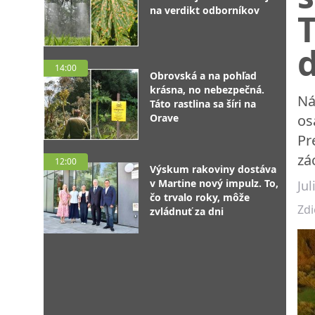
na verdikt odborníkov
T
14:00
Obrovská a na pohľad
krásna, no nebezpečná.
Ná
Táto rastlina sa šíri na
Orave
os
Pr
zá
12:00
Výskum rakoviny dostáva
v Martine nový impulz. To,
Ju
čo trvalo roky, môže
Zdi
zvládnuť za dni