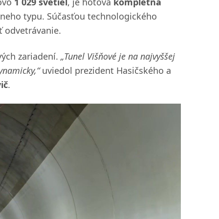
kovo
1 029 svetiel
, je hotová
kompletná
neho typu. Súčasťou technologického
ť odvetrávanie.
vých zariadení.
„Tunel Višňové je na najvyššej
ynamicky,“
uviedol prezident Hasičského a
ič
.