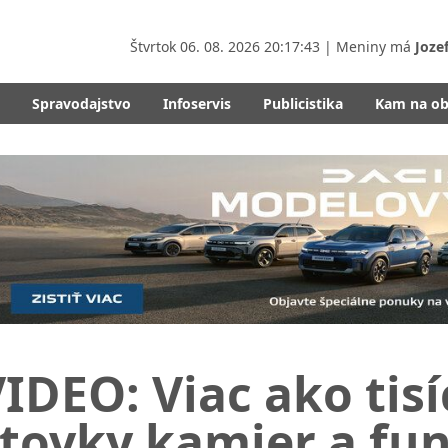
Štvrtok
06. 08. 2026 20:17:45
| Meniny má
Joze
Spravodajstvo
Infoservis
Publicistika
Kam na o
IDEO: Viac ako tisíc
tovky kamier a fun