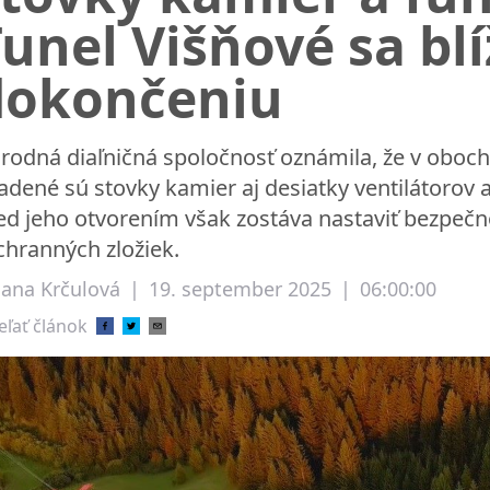
unel Višňové sa blí
dokončeniu
rodná diaľničná spoločnosť oznámila, že v oboch rú
adené sú stovky kamier aj desiatky ventilátorov a
ed jeho otvorením však zostáva nastaviť bezpečn
chranných zložiek.
liana Krčulová
|
19. september 2025
|
06:00:00
eľať článok