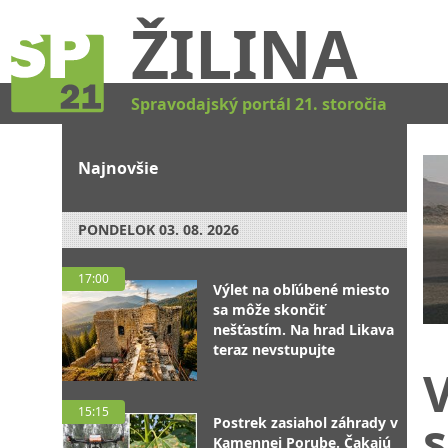
ŽILINA
Spravodajský portál 21. storočia
Najnovšie
PONDELOK
03. 08. 2026
17:00
Výlet na obľúbené miesto
sa môže skončiť
nešťastím. Na hrad Likava
teraz nevstupujte
V
15:15
s
Postrek zasiahol záhrady v
Kamennej Porube. Čakajú