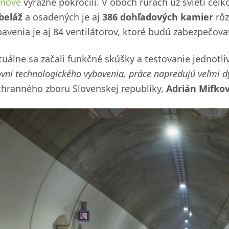
šňové
výrazne pokročili. V oboch rúrach už svieti cel
beláž
a osadených je aj
386 dohľadových kamier
rôz
bavenia je aj 84 ventilátorov, ktoré budú zabezpečova
tuálne sa začali funkčné skúšky a testovanie jednotli
vni technologického vybavenia, práce napredujú veľmi d
chranného zboru Slovenskej republiky,
Adrián Mifkov