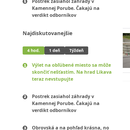
Postrek zasiahol záhrady v
Kamennej Porube. Čakajú na
verdikt odborníkov
Najdiskutovanejšie
4 hod.
1 deň
Týždeň
Výlet na obľúbené miesto sa môže
skončiť nešťastím. Na hrad Likava
teraz nevstupujte
Postrek zasiahol záhrady v
Kamennej Porube. Čakajú na
verdikt odborníkov
Obrovská a na pohľad krásna, no