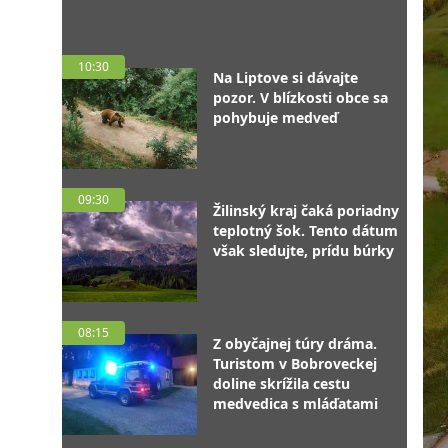
10:30
Na Liptove si dávajte
pozor. V blízkosti obce sa
pohybuje medveď
09:30
Žilinský kraj čaká poriadny
teplotný šok. Tento dátum
však sledujte, prídu búrky
08:15
Z obyčajnej túry dráma.
Turistom v Bobroveckej
doline skrížila cestu
medvedica s mláďatami