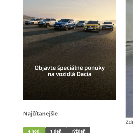
Najčítanejšie
Zd
4 hod.
1 deň
Týždeň