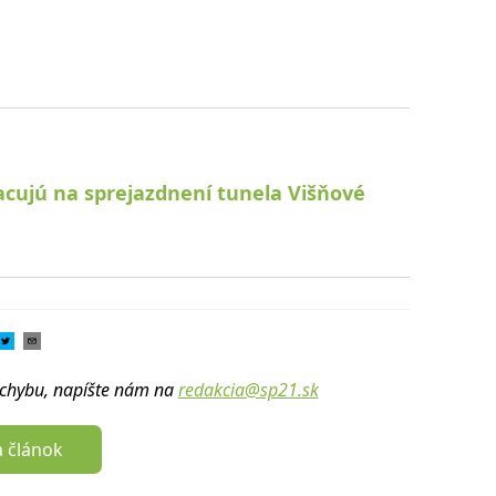
pracujú na sprejazdnení tunela Višňové
u chybu, napíšte nám na
redakcia@sp21.sk
a článok