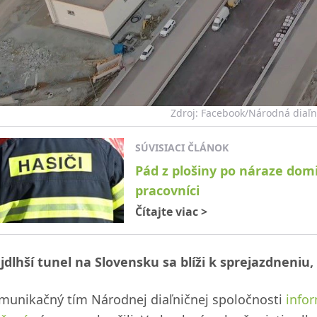
Zdroj: Facebook/Národná diaľn
SÚVISIACI ČLÁNOK
Pád z plošiny po náraze domie
pracovníci
Čítajte viac
>
jdlhší tunel na Slovensku sa blíži k sprejazdneniu
munikačný tím Národnej diaľničnej spoločnosti
infor