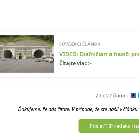
SÚVISIACI ČLÁNOK
VIDEO: Diaľničiari a hasiči 
Čítajte viac
>
Zdieľať článok
Ďakujeme, že nás čítate. V prípade, že ste našli v článk
Poslať TIP redakcii n