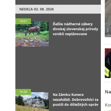
NEDEĽA
02. 08. 2026
19:01
Ďalšie nádherné zábery
divokej slovenskej prírody
vznikli neplánovane
Na
16:30
Na Zámku Kunera
nezaháľali. Dobrovoľníci sa
Ko
pustili do dôležitých opráv