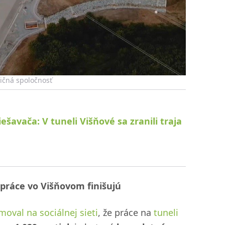
ičná spoločnosť
šavača: V tuneli Višňové sa zranili traja
, práce vo Višňovom finišujú
moval na sociálnej sieti
, že práce na
tuneli