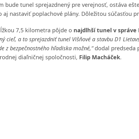
m bude tunel sprejazdnený pre verejnosť, ostáva ešte
o aj nastaviť poplachové plány. Dôležitou súčasťou pr
dĺžkou 7,5 kilometra pôjde o
najdlhší tunel v správe
ný cieľ, a to sprejazdniť tunel Višňové a stavbu D1 Lieta
de z bezpečnostného hľadiska možné,“
dodal predseda p
rodnej diaľničnej spoločnosti,
Filip Macháček
.