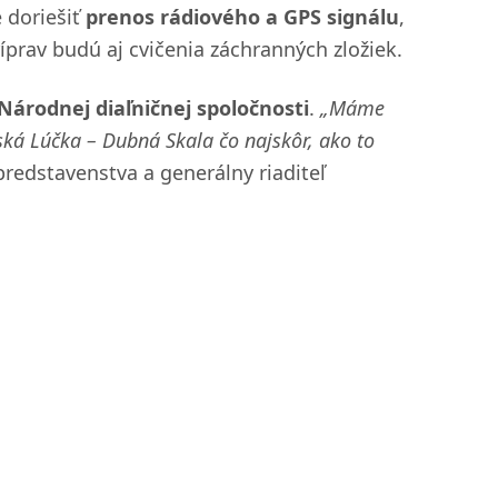
 doriešiť
prenos rádiového a GPS signálu
,
íprav budú aj cvičenia záchranných zložiek.
 Národnej diaľničnej spoločnosti
.
„Máme
vská Lúčka – Dubná Skala čo najskôr, ako to
redstavenstva a generálny riaditeľ