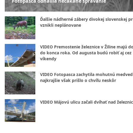
Fotopasca odhalila nečakané správanie
Ďalšie nádherné zábery divokej slovenskej pr
vznikli neplánovane
VIDEO Premostenie železnice v Žiline majú d
do konca roka. Od augusta budú robiť aj cez
víkendy
VIDEO Fotopasca zachytila mohutnú medvedi
najkrajšie však prišlo o chvíľu neskôr
VIDEO Májovú ulicu začali dvíhať nad železni