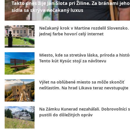
Takto dnes žije Ján Slota pri Žiline. Za bránami jeho
sídla sa skrýva nečakaný luxus
Nečakaný krok v Martine rozdelil Slovensko.
jednej farbe hovorí celý internet
Miesto, kde sa stretáva láska, príroda a histó
Tento kút Kysúc stojí za návštevu
Výlet na obľúbené miesto sa môže skončiť
nešťastím. Na hrad Likava teraz nevstupujte
Na Zámku Kunerad nezaháľali. Dobrovoľníci 
pustili do dôležitých opráv