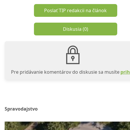
Poslať TIP redakcii na článok
Diskusia (
0
)
Pre pridávanie komentárov do diskusie sa musíte
prih
Spravodajstvo