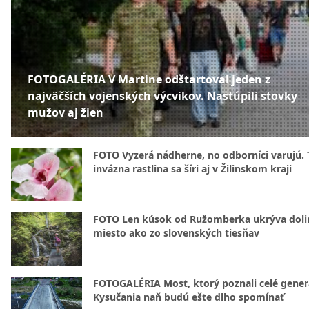
FOTOGALÉRIA V Martine odštartoval jeden z
najväčších vojenských výcvikov. Nastúpili stovky
mužov aj žien
FOTO Vyzerá nádherne, no odborníci varujú. 
invázna rastlina sa šíri aj v Žilinskom kraji
FOTO Len kúsok od Ružomberka ukrýva doli
miesto ako zo slovenských tiesňav
FOTOGALÉRIA Most, ktorý poznali celé gener
Kysučania naň budú ešte dlho spomínať