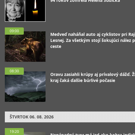
94 rokov zomrela Helena Sudická
09:00
Medveď naháňal auto aj cyklistov pri Raj
Lesnej. Za všetkým stojí šokujúci nález p
ceste
08:30
Oravu zasiahli krúpy aj prívalový dážď. Ž
kraj čaká ďalšie búrlivé počasie
ŠTVRTOK
06. 08. 2026
19:20
Nenápadný tvor má jed ako kobra indická