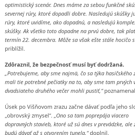
optimistický scenár. Dnes máme za sebou funkčné skú
severnej rúry, ktoré dopadli dobre. Nasledujú skúšky j
rúry, ktoré uvidíme, ako dopadnú, a nasledujú kompl
skúšky. Ak všetko toto dopadne na prvú dobre, tak plat
termín 22. decembra. Môže sa však ešte stále hocičo st
priblížil.
Zdôraznil, že bezpečnosť musí byť dodržaná.
„Potrebujeme, aby sme najmä, čo sa týka hasičského 
mali tie potrebné pečiatky na to, aby sme tam prvých 
dvadsiateho druhého večer mohli pustiť,“
poznamenal
Úsek po Višňovom zrazu začne dávať podľa jeho sl
„obrovský zmysel“.
„Ono sa tam poprepája viacero
dopravných stavieb, ktoré už sú dnes v prevádzke, ale
budú dávať až s otvorením tunela,“
doplnil.