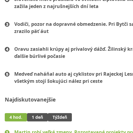
zažila jeden z najrušnejších dní leta
Vodiči, pozor na dopravné obmedzenie. Pri Bytči s
zrazilo päť áut
Oravu zasiahli krúpy aj prívalový dážď. Žilinský k
ďalšie búrlivé počasie
Medveď naháňal auto aj cyklistov pri Rajeckej Les
všetkým stojí šokujúci nález pri ceste
Najdiskutovanejšie
4 hod.
1 deň
Týždeň
Martin robí veľké zmeny. Rozostavané projekty p