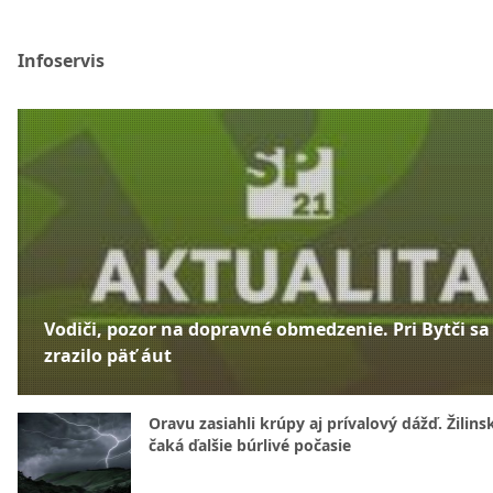
Infoservis
Vodiči, pozor na dopravné obmedzenie. Pri Bytči sa
zrazilo päť áut
Oravu zasiahli krúpy aj prívalový dážď. Žilins
čaká ďalšie búrlivé počasie