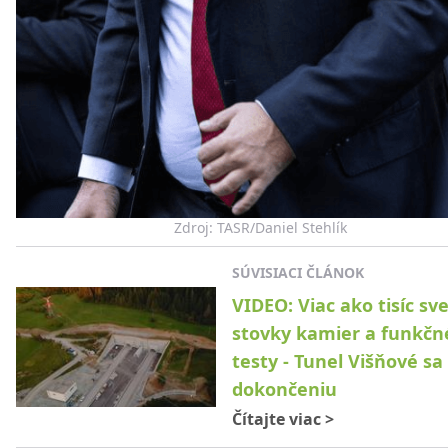
Zdroj: TASR/Daniel Stehlík
SÚVISIACI ČLÁNOK
VIDEO: Viac ako tisíc sve
stovky kamier a funkčn
testy - Tunel Višňové sa 
dokončeniu
Čítajte viac
>