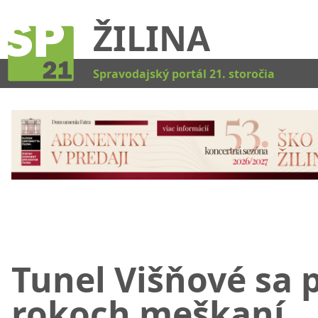
ŽILINA
Kat
Spravodajský portál 21. storočia
Tunel Višňové sa 
rokoch meškaní