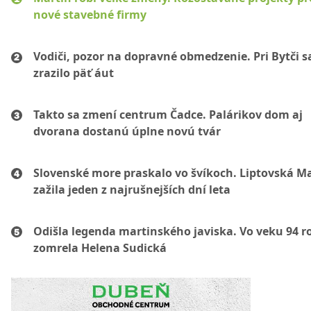
nové stavebné firmy
Vodiči, pozor na dopravné obmedzenie. Pri Bytči s
zrazilo päť áut
Takto sa zmení centrum Čadce. Palárikov dom aj
dvorana dostanú úplne novú tvár
Slovenské more praskalo vo švíkoch. Liptovská M
zažila jeden z najrušnejších dní leta
Odišla legenda martinského javiska. Vo veku 94 r
zomrela Helena Sudická