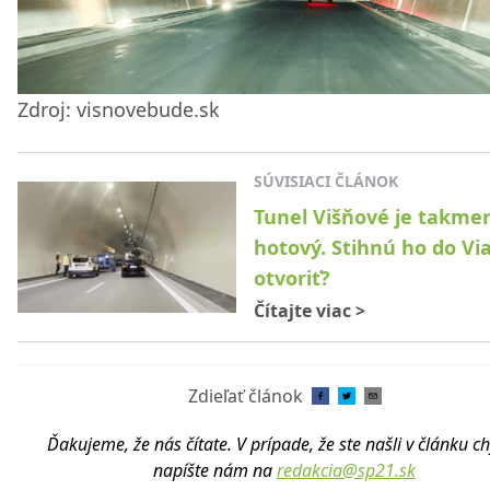
Zdroj: visnovebude.sk
SÚVISIACI ČLÁNOK
Tunel Višňové je takme
hotový. Stihnú ho do Vi
otvoriť?
Čítajte viac
>
Zdieľať článok
Ďakujeme, že nás čítate. V prípade, že ste našli v článku c
napíšte nám na
redakcia@sp21.sk