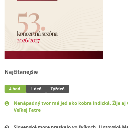
Najčítanejšie
4 hod.
1 deň
Týždeň
Nenápadný tvor má jed ako kobra indická. Žije aj 
Veľkej Fatre
Slovenské more praskalo vo švíkoch. Liptovská M