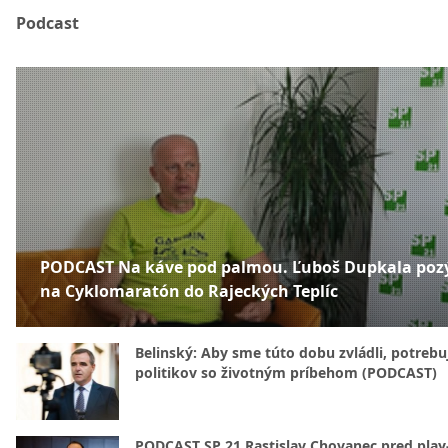
Podcast
PODCAST Na káve pod palmou. Ľuboš Dupkala poz
na Cyklomaratón do Rajeckých Teplíc
Belinský: Aby sme túto dobu zvládli, potreb
politikov so životným príbehom (PODCAST)
PODCAST SP 21 Rastislav Chovanec pred play-