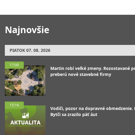
Najnovšie
PIATOK
07. 08. 2026
17:00
Martin robí veľké zmeny. Rozostavané p
preberú nové stavebné firmy
15:16
Vodiči, pozor na dopravné obmedzenie. 
Bytči sa zrazilo päť áut