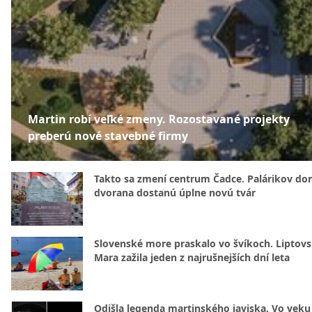
Martin robí veľké zmeny. Rozostavané projekty
preberú nové stavebné firmy
Takto sa zmení centrum Čadce. Palárikov do
dvorana dostanú úplne novú tvár
Slovenské more praskalo vo švíkoch. Liptov
Mara zažila jeden z najrušnejších dní leta
Odišla legenda martinského javiska. Vo veku