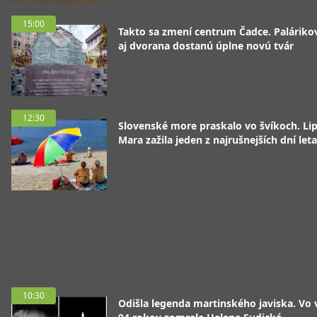
15:00
Takto sa zmení centrum Čadce. Palárik
aj dvorana dostanú úplne novú tvár
12:30
Slovenské more praskalo vo švíkoch. Li
Mara zažila jeden z najrušnejších dní leta
10:30
Odišla legenda martinského javiska. Vo