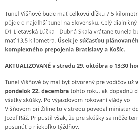
Tunel Višňové bude mať celkovú dĺžku 7,5 kilometr
pôjde o najdlhší tunel na Slovensku. Celý diaľničný
D1 Lietavská Lúčka - Dubná Skala vrátane tunela 
mať 13,5 kilometra.
Úsek je súčasťou plánované
komplexného prepojenia Bratislavy a Košíc.
AKTUALIZOVANÉ v stredu 29. októbra o 13:30 ho
Tunel Višňové by mal byť otvorený pre vodičov už
pondelok 22. decembra
tohto roku, ak dopadnú 
všetky skúšky. Po výjazdovom rokovaní vlády vo
Višňovom pri Žiline to v stredu povedal minister d
Jozef Ráž. Pripustil však, že pre skúšky sa môže te
posunúť o niekoľko týždňov.