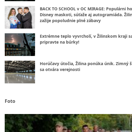
BACK TO SCHOOL v OC MIRAGE: Populárni hos
Disney maskoti, súťaže aj autogramiáda. Žili
zažije popoludnie plné zábavy
Extrémne teplo vyvrcholí, v Žilinskom kraji s
pripravte na búrky!
Horúčavy útočia, Žilina ponúka únik. Zimný 
sa otvára verejnosti
Foto