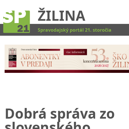
ŽILINA
Kat
Spravodajský portál 21. storočia
Dobrá správa zo
slovenského