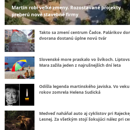
Martin robí veľké zmeny. Rozostavané projekty
preberú nové stavebné firmy
Takto sa zmení centrum Čadce. Palárikov do
dvorana dostanú úplne novú tvár
Slovenské more praskalo vo švíkoch. Liptov
Mara zažila jeden z najrušnejších dní leta
Odišla legenda martinského javiska. Vo veku
rokov zomrela Helena Sudická
Medveď naháňal auto aj cyklistov pri Rajecke
Lesnej. Za všetkým stojí šokujúci nález pri ce