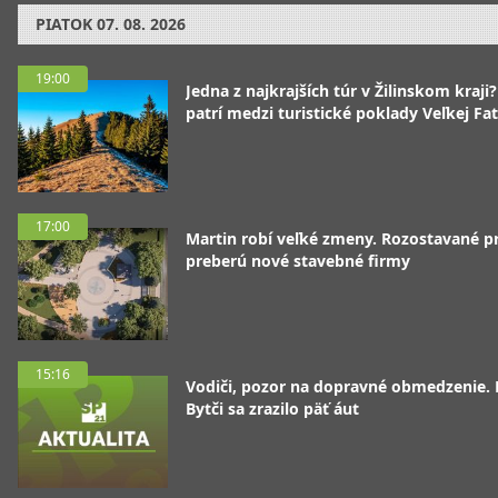
PIATOK
07. 08. 2026
19:00
Jedna z najkrajších túr v Žilinskom kraji
patrí medzi turistické poklady Veľkej Fa
17:00
Martin robí veľké zmeny. Rozostavané p
preberú nové stavebné firmy
15:16
Vodiči, pozor na dopravné obmedzenie. 
Bytči sa zrazilo päť áut