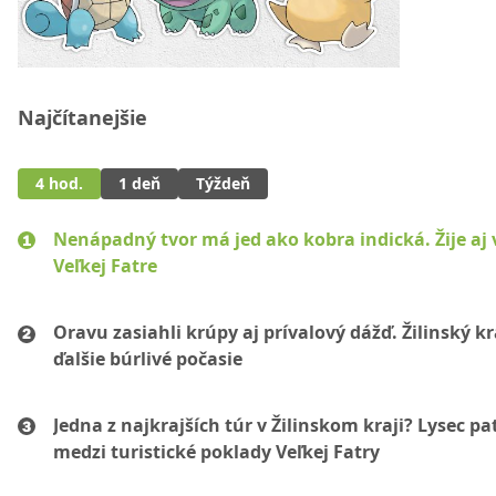
Najčítanejšie
4 hod.
1 deň
Týždeň
Nenápadný tvor má jed ako kobra indická. Žije aj 
Veľkej Fatre
Oravu zasiahli krúpy aj prívalový dážď. Žilinský k
ďalšie búrlivé počasie
Jedna z najkrajších túr v Žilinskom kraji? Lysec pat
medzi turistické poklady Veľkej Fatry