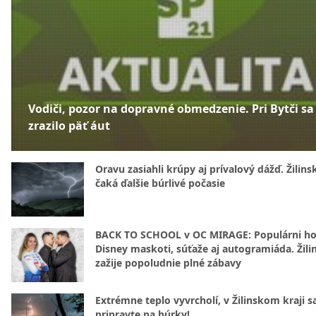
Vodiči, pozor na dopravné obmedzenie. Pri Bytči sa
zrazilo päť áut
Oravu zasiahli krúpy aj prívalový dážď. Žilins
čaká ďalšie búrlivé počasie
BACK TO SCHOOL v OC MIRAGE: Populárni hos
Disney maskoti, súťaže aj autogramiáda. Žili
zažije popoludnie plné zábavy
Extrémne teplo vyvrcholí, v Žilinskom kraji s
pripravte na búrky!