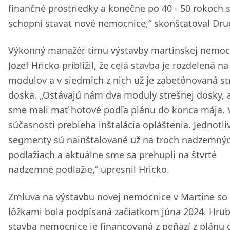
finančné prostriedky a konečne po 40 - 50 rokoch
schopní stavať nové nemocnice,“ skonštatoval Druc
Výkonný manažér tímu výstavby martinskej nemoc
Jozef Hricko priblížil, že celá stavba je rozdelená n
modulov a v siedmich z nich už je zabetónovaná st
doska. „Ostávajú nám dva moduly strešnej dosky, a
sme mali mať hotové podľa plánu do konca mája. 
súčasnosti prebieha inštalácia opláštenia. Jednotli
segmenty sú nainštalované už na troch nadzemný
podlažiach a aktuálne sme sa prehupli na štvrté
nadzemné podlažie,“ upresnil Hricko.
Zmluva na výstavbu novej nemocnice v Martine so
lôžkami bola podpísaná začiatkom júna 2024. Hru
stavba nemocnice je financovaná z peňazí z plánu