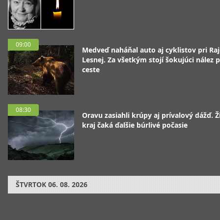
09:00
Medveď naháňal auto aj cyklistov pri Raj
Lesnej. Za všetkým stojí šokujúci nález p
ceste
08:30
Oravu zasiahli krúpy aj prívalový dážď. Ž
kraj čaká ďalšie búrlivé počasie
ŠTVRTOK
06. 08. 2026