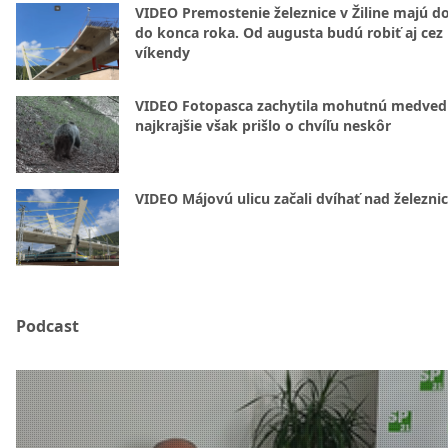
VIDEO Premostenie železnice v Žiline majú d
do konca roka. Od augusta budú robiť aj cez
víkendy
VIDEO Fotopasca zachytila mohutnú medvedi
najkrajšie však prišlo o chvíľu neskôr
VIDEO Májovú ulicu začali dvíhať nad železni
Podcast