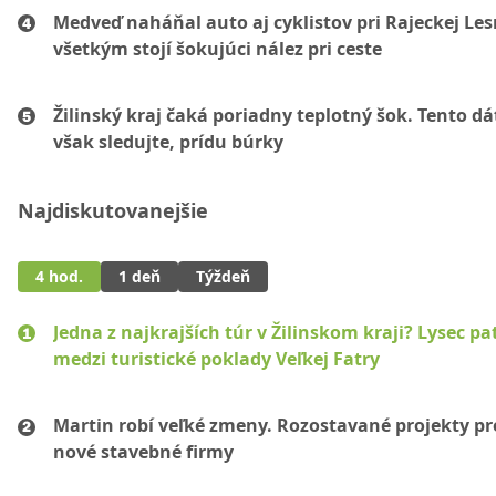
Medveď naháňal auto aj cyklistov pri Rajeckej Les
všetkým stojí šokujúci nález pri ceste
Žilinský kraj čaká poriadny teplotný šok. Tento d
však sledujte, prídu búrky
Najdiskutovanejšie
4 hod.
1 deň
Týždeň
Jedna z najkrajších túr v Žilinskom kraji? Lysec pat
medzi turistické poklady Veľkej Fatry
Martin robí veľké zmeny. Rozostavané projekty p
nové stavebné firmy