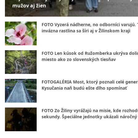
mužov aj žien
FOTO Vyzerá nádherne, no odborníci varujú. 
invázna rastlina sa šíri aj v Žilinskom kraji
FOTO Len kúsok od Ružomberka ukrýva doli
miesto ako zo slovenských tiesňav
FOTOGALÉRIA Most, ktorý poznali celé gener
Kysučania naň budú ešte dlho spomínať
FOTO Zo Žiliny vyrážajú na misie, kde rozhod
sekundy. Špeciálne jednotky ukázali náročný