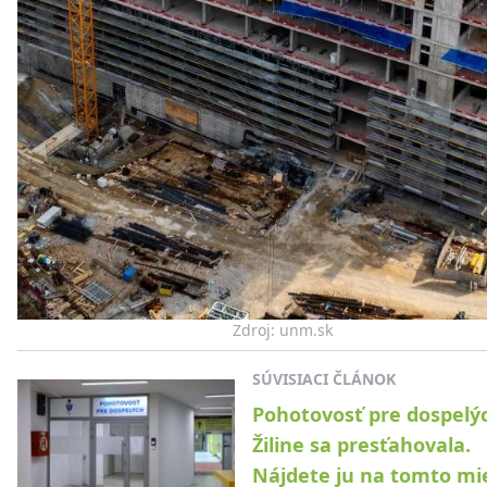
Zdroj: unm.sk
SÚVISIACI ČLÁNOK
Pohotovosť pre dospelý
Žiline sa presťahovala.
Nájdete ju na tomto mi