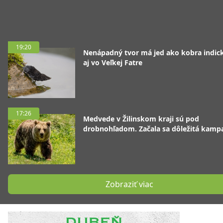
19:20
Nenápadný tvor má jed ako kobra indická
aj vo Veľkej Fatre
17:26
Medvede v Žilinskom kraji sú pod
drobnohľadom. Začala sa dôležitá kamp
Zobraziť viac