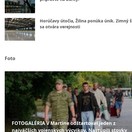
Horúčavy útočia, Žilina ponúka únik. Zimný 
sa otvára verejnosti
Foto
FOTOGALÉRIA V Martine odštartoval jeden z
najväčších vojenských výcvikov. Nastúpili stovky