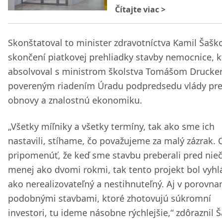
Čítajte viac
>
Skonštatoval to minister zdravotníctva Kamil Šašk
skončení piatkovej prehliadky stavby nemocnice, k
absolvoval s ministrom školstva Tomášom Drucke
povereným riadením Úradu podpredsedu vlády pre
obnovy a znalostnú ekonomiku.
„Všetky míľniky a všetky termíny, tak ako sme ich
nastavili, stíhame, čo považujeme za malý zázrak.
pripomenúť, že keď sme stavbu preberali pred nie
menej ako dvomi rokmi, tak tento projekt bol vyhl
ako nerealizovateľný a nestihnuteľný. Aj v porovnan
podobnými stavbami, ktoré zhotovujú súkromní
investori, tu ideme násobne rýchlejšie,“ zdôraznil 