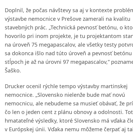
Doplnil, že počas návštevy sa aj v kontexte problé
výstavbe nemocnice v Prešove zamerali na kvalitu
stavebných prác. „Technická pevnosť betónu, o kto
hovorilo pri inom projekte, je tu projektantom st
na úroveň 75 megapascalov, ale všetky testy potvrdi
sa dokonca išlo nad túto úroveň a pevnosť betónu
stĺpoch je až na úrovni 97 megapascalov,“ poznam
Šaško.
Drucker ocenil rýchle tempo výstavby martinskej
nemocnice. „Slovensko nielenže bude mať novú
nemocnicu, ale nebudeme sa musieť obávať, že p
čo len o jeden cent z plánu obnovy a odolnosti. To
hmatateľné výsledky, ktoré Slovensko má vďaka čl
v Európskej únii. Vďaka nemu môžeme čerpať aj ta