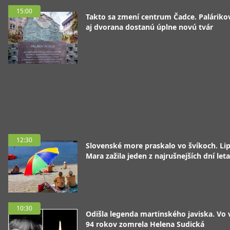
15:00
Takto sa zmení centrum Čadce. Palárik
aj dvorana dostanú úplne novú tvár
12:30
Slovenské more praskalo vo švíkoch. Li
Mara zažila jeden z najrušnejších dní leta
10:30
Odišla legenda martinského javiska. Vo
94 rokov zomrela Helena Sudická