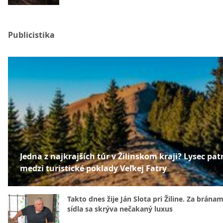
Publicistika
Jedna z najkrajších túr v Žilinskom kraji? Lysec patr
medzi turistické poklady Veľkej Fatry
Takto dnes žije Ján Slota pri Žiline. Za bránam
sídla sa skrýva nečakaný luxus