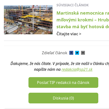
SÚVISIACI ČLÁNOK
Martinská nemocnica ra
míľovými krokmi – Hru
stavba má byť hotová d
Čítajte viac
>
Zdieľať článok
Ďakujeme, že nás čítate. V prípade, že ste našli v článku c
napíšte nám na
redakcia@sp21.sk
Poslať TIP redakcii na článok
Diskusia (
0
)