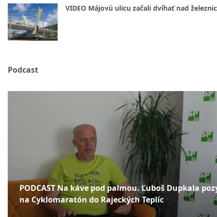
VIDEO Májovú ulicu začali dvíhať nad železni
Podcast
PODCAST Na káve pod palmou. Ľuboš Dupkala poz
na Cyklomaratón do Rajeckých Teplíc