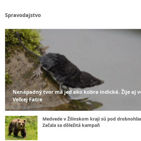
Spravodajstvo
Nenápadný tvor má jed ako kobra indická. Žije aj v
Veľkej Fatre
Medvede v Žilinskom kraji sú pod drobnohľ
Začala sa dôležitá kampaň