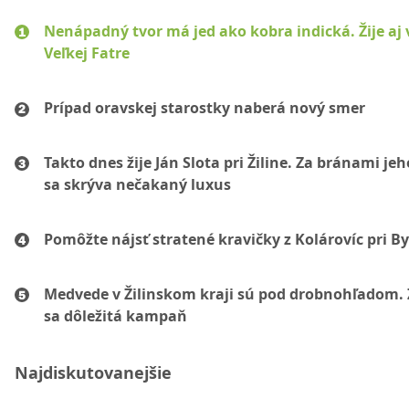
Nenápadný tvor má jed ako kobra indická. Žije aj 
Veľkej Fatre
Prípad oravskej starostky naberá nový smer
Takto dnes žije Ján Slota pri Žiline. Za bránami jeh
sa skrýva nečakaný luxus
Pomôžte nájsť stratené kravičky z Kolárovíc pri By
Medvede v Žilinskom kraji sú pod drobnohľadom. 
sa dôležitá kampaň
Najdiskutovanejšie