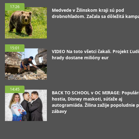
17:26
Medvede v Žilinskom kraji sú pod
drobnohľadom. Začala sa dôležitá kamp
15:01
VIDEO Na toto všetci čakali. Projekt Ľudi
hrady dostane milióny eur
14:45
BACK TO SCHOOL v OC MIRAGE: Populár
hostia, Disney maskoti, súťaže aj
autogramiáda. Žilina zažije popoludnie p
zábavy