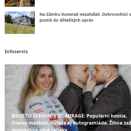
Na Zámku Kunerad nezaháľali. Dobrovoľníci 
pustili do dôležitých opráv
Infoservis
BACK TO SCHOOL v OC MIRAGE: Populárni hostia,
Disney maskoti, súťaže aj autogramiáda. Žilina zaž
popoludnie plné zábavy