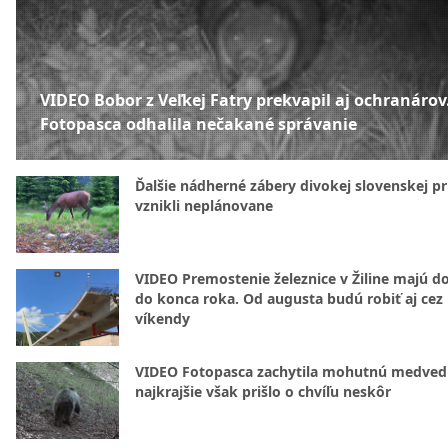
VIDEO Bobor z Veľkej Fatry prekvapil aj ochranárov
Fotopasca odhalila nečakané správanie
Ďalšie nádherné zábery divokej slovenskej pr
vznikli neplánovane
VIDEO Premostenie železnice v Žiline majú d
do konca roka. Od augusta budú robiť aj cez
víkendy
VIDEO Fotopasca zachytila mohutnú medvedi
najkrajšie však prišlo o chvíľu neskôr