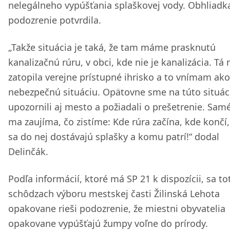
nelegálneho vypúšťania splaškovej vody. Obhliadk
podozrenie potvrdila.
„Takže situácia je taká, že tam máme prasknutú
kanalizačnú rúru, v obci, kde nie je kanalizácia. Tá 
zatopila verejne prístupné ihrisko a to vnímam ako
nebezpečnú situáciu. Opätovne sme na túto situác
upozornili aj mesto a požiadali o prešetrenie. Sam
ma zaujíma, čo zistíme: Kde rúra začína, kde končí
sa do nej dostávajú splašky a komu patrí!“ dodal
Delinčák.
Podľa informácií, ktoré má SP 21 k dispozícii, sa to
schôdzach výboru mestskej časti Žilinská Lehota
opakovane rieši podozrenie, že miestni obyvatelia
opakovane vypúšťajú žumpy voľne do prírody.