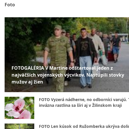
Foto
FOTOGALÉRIA V Martine odštartoval jeden z
najväčších vojenských výcvikov. Nastúpili stovky
mužov aj žien
FOTO Vyzerá nádherne, no odborníci varujú. 
invázna rastlina sa šíri aj v Žilinskom kraji
FOTO Len kúsok od Ružomberka ukrýva doli