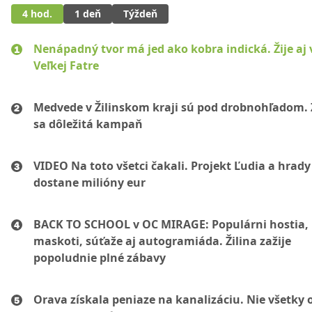
4 hod.
1 deň
Týždeň
Nenápadný tvor má jed ako kobra indická. Žije aj 
Veľkej Fatre
Medvede v Žilinskom kraji sú pod drobnohľadom. 
sa dôležitá kampaň
VIDEO Na toto všetci čakali. Projekt Ľudia a hrady
dostane milióny eur
BACK TO SCHOOL v OC MIRAGE: Populárni hostia,
maskoti, súťaže aj autogramiáda. Žilina zažije
popoludnie plné zábavy
Orava získala peniaze na kanalizáciu. Nie všetky 