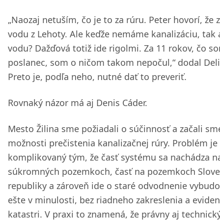
„Naozaj netuším, čo je to za rúru. Peter hovorí, že 
vodu z Lehoty. Ale keďže nemáme kanalizáciu, tak
vodu? Dažďová totiž ide rigolmi. Za 11 rokov, čo s
poslanec, som o ničom takom nepočul,“ dodal Deli
Preto je, podľa neho, nutné dať to preveriť.
Rovnaký názor má aj Denis Cáder.
Mesto Žilina sme požiadali o súčinnosť a začali sme
možnosti prečistenia kanalizačnej rúry. Problém je
komplikovaný tým, že časť systému sa nachádza n
súkromných pozemkoch, časť na pozemkoch Slove
republiky a zároveň ide o staré odvodnenie vybud
ešte v minulosti, bez riadneho zakreslenia a eviden
katastri. V praxi to znamená, že právny aj technick