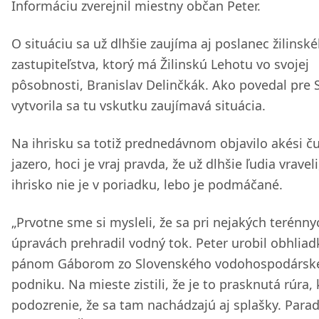
Informáciu zverejnil miestny občan Peter.
O situáciu sa už dlhšie zaujíma aj poslanec žilinsk
zastupiteľstva, ktorý má Žilinskú Lehotu vo svojej
pôsobnosti, Branislav Delinčkák. Ako povedal pre 
vytvorila sa tu vskutku zaujímavá situácia.
Na ihrisku sa totiž prednedávnom objavilo akési č
jazero, hoci je vraj pravda, že už dlhšie ľudia vraveli
ihrisko nie je v poriadku, lebo je podmáčané.
„Prvotne sme si mysleli, že sa pri nejakých terénny
úpravách prehradil vodný tok. Peter urobil obhliad
pánom Gáborom zo Slovenského vodohospodársk
podniku. Na mieste zistili, že je to prasknutá rúra, 
podozrenie, že sa tam nachádzajú aj splašky. Par