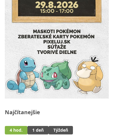
Najčítanejšie
4 hod.
1 deň
Týždeň