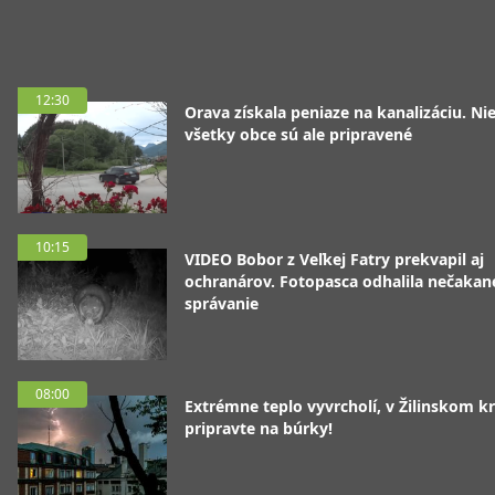
12:30
Orava získala peniaze na kanalizáciu. Ni
všetky obce sú ale pripravené
10:15
VIDEO Bobor z Veľkej Fatry prekvapil aj
ochranárov. Fotopasca odhalila nečakan
správanie
08:00
Extrémne teplo vyvrcholí, v Žilinskom kr
pripravte na búrky!