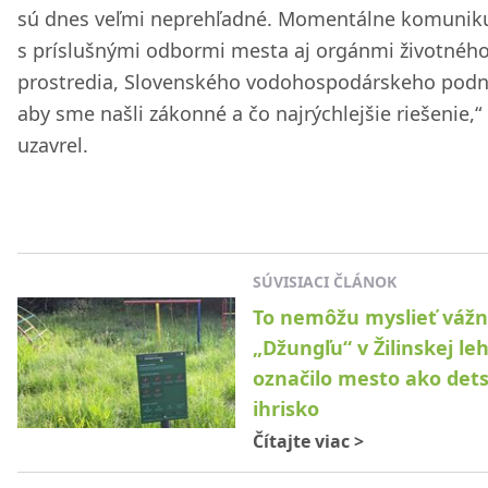
sú dnes veľmi neprehľadné. Momentálne komunik
s príslušnými odbormi mesta aj orgánmi životnéh
prostredia, Slovenského vodohospodárskeho podn
aby sme našli zákonné a čo najrýchlejšie riešenie,“
uzavrel.
SÚVISIACI ČLÁNOK
To nemôžu myslieť vážn
„Džungľu“ v Žilinskej le
označilo mesto ako det
ihrisko
Čítajte viac
>