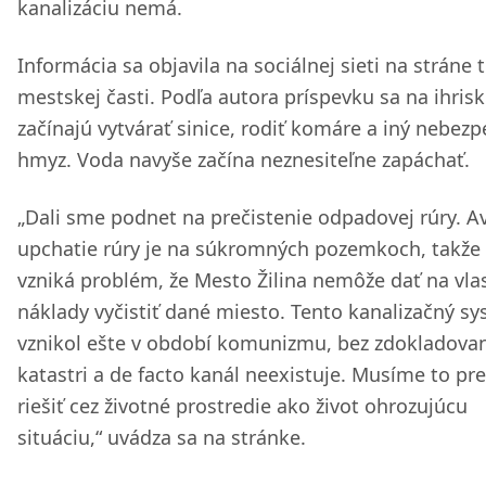
kanalizáciu nemá.
Informácia sa objavila na sociálnej sieti na stráne t
mestskej časti. Podľa autora príspevku sa na ihris
začínajú vytvárať sinice, rodiť komáre a iný nebez
hmyz. Voda navyše začína neznesiteľne zapáchať.
„Dali sme podnet na prečistenie odpadovej rúry. A
upchatie rúry je na súkromných pozemkoch, takž
vzniká problém, že Mesto Žilina nemôže dať na vla
náklady vyčistiť dané miesto. Tento kanalizačný s
vznikol ešte v období komunizmu, bez zdokladovan
katastri a de facto kanál neexistuje. Musíme to pr
riešiť cez životné prostredie ako život ohrozujúcu
situáciu,“ uvádza sa na stránke.