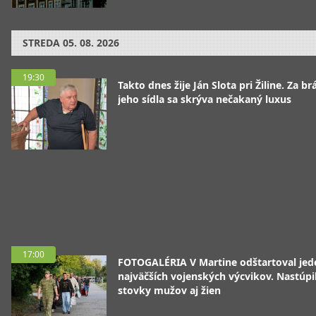
STREDA
05. 08. 2026
19:30
Takto dnes žije Ján Slota pri Žiline. Za b
jeho sídla sa skrýva nečakaný luxus
17:00
FOTOGALÉRIA V Martine odštartoval jed
najväčších vojenských výcvikov. Nastúpil
stovky mužov aj žien