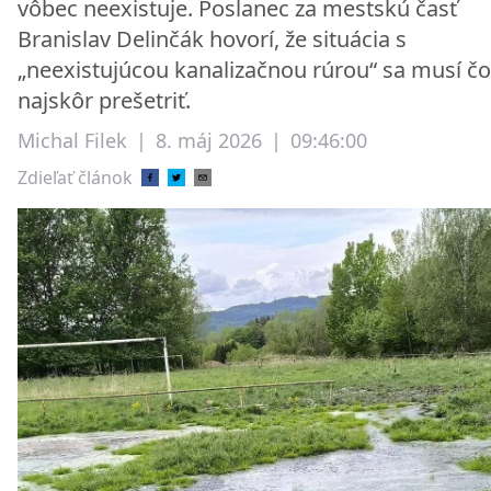
vôbec neexistuje. Poslanec za mestskú časť
Branislav Delinčák hovorí, že situácia s
„neexistujúcou kanalizačnou rúrou“ sa musí čo
najskôr prešetriť.
Michal Filek
|
8. máj 2026
|
09:46:00
Zdieľať článok