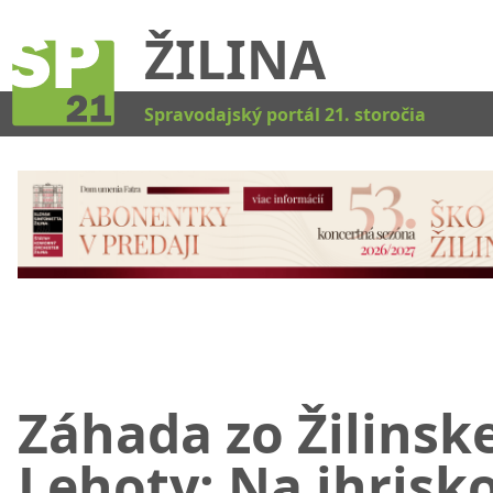
ŽILINA
Kat
Spravodajský portál 21. storočia
Záhada zo Žilinske
Lehoty: Na ihrisk