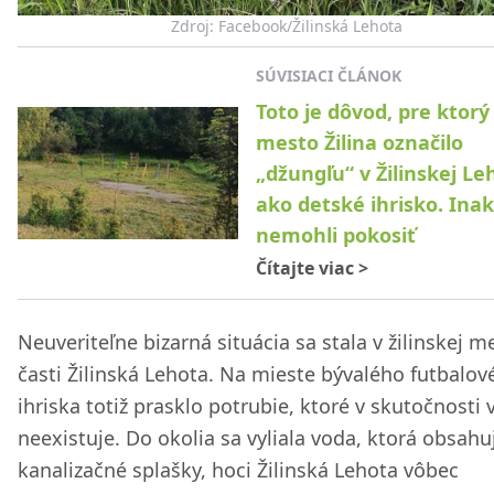
Zdroj: Facebook/Žilinská Lehota
SÚVISIACI ČLÁNOK
Toto je dôvod, pre ktorý
mesto Žilina označilo
„džungľu“ v Žilinskej Le
ako detské ihrisko. Ina
nemohli pokosiť
Čítajte viac
>
Neuveriteľne bizarná situácia sa stala v žilinskej m
časti Žilinská Lehota. Na mieste bývalého futbalo
ihriska totiž prasklo potrubie, ktoré v skutočnosti
neexistuje. Do okolia sa vyliala voda, ktorá obsahu
kanalizačné splašky, hoci Žilinská Lehota vôbec