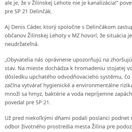
ale je, že v Žilinskej Lehote nie je kanalizácia!“ pov
pre SP 21 Delinčák.
Aj Denis Cáder, ktorý spoločne s Delinčákom zastu
občanov Žilinskej Lehoty v MZ hovorí, že situácia je
neudržateľná.
„Obyvatelia nás oprávnene upozorňujú na zhoršujú
stav. Na mieste dochádza k hromadeniu stojatej v
dôsledku upchatého odvodňovacieho systému, čo 
začína vytvárať hygienické a environmentálne rizik
množí sa hmyz, baktérie a voda nepríjemne zapách
povedal pre SP 21.
Už pred niekoľkými dňami podali poslanci podnet 
odbor životného prostredia mesta Žilina pre podoz