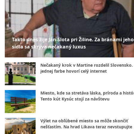
Takto dnes žije Ján Slota pri Žiline. Za bránami jeho
sídla sa skrýva nečakaný luxus
Nečakaný krok v Martine rozdelil Slovensko.
jednej farbe hovorí celý internet
Miesto, kde sa stretáva láska, príroda a histó
Tento kút Kysúc stojí za návštevu
Výlet na obľúbené miesto sa môže skončiť
nešťastím. Na hrad Likava teraz nevstupujte