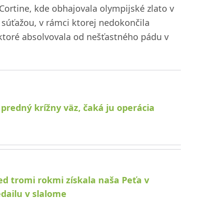
 Cortine, kde obhajovala olympijské zlato v
súťažou, v rámci ktorej nedokončila
, ktoré absolvovala od nešťastného pádu v
predný krížny väz, čaká ju operácia
ed tromi rokmi získala naša Peťa v
dailu v slalome