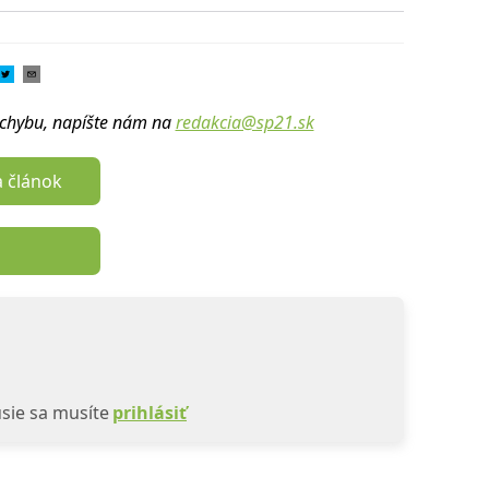
u chybu, napíšte nám na
redakcia@sp21.sk
a článok
sie sa musíte
prihlásiť