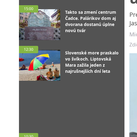
15:00
Takto sa zmení centrum
Pr
Čadce. Palárikov dom aj
Ja
dvorana dostanú úplne
novú tvár
Mic
Zdi
12:30
Slovenské more praskalo
vo švíkoch. Liptovská
Mara zažila jeden z
najrušnejších dní leta
10:30