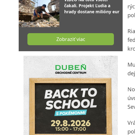
čakali. Projekt Ľudia a
rý
hrady dostane milióny eur
po
Ri
Zobraziť viac
fe
kro
Mu
de
No
úv
Se
Vr
po