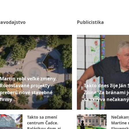
ravodajstvo
Publicistika
Martin robí veľké zmeny.
Rozostavané projekty
Takto dnes žije Ján 
preberú nové stavebné
Žiline. Za bránami j
firmy
sa skrýva nečakaný
Takto sa zmení
Nečakan
centrum Čadce.
Martine r
Palárikov dom aj
Slovensk