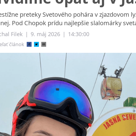
estížne preteky Svetového pohára v zjazdovom lyž
snej. Pod Chopok prídu najlepšie slalomárky svet
hal Filek
|
9. máj 2026
|
14:30:00
eľať článok