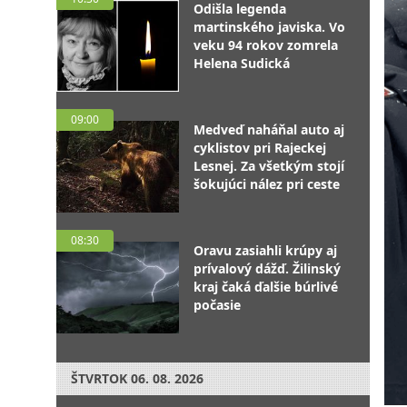
Odišla legenda
martinského javiska. Vo
veku 94 rokov zomrela
Helena Sudická
09:00
Medveď naháňal auto aj
cyklistov pri Rajeckej
Lesnej. Za všetkým stojí
šokujúci nález pri ceste
08:30
Oravu zasiahli krúpy aj
prívalový dážď. Žilinský
kraj čaká ďalšie búrlivé
počasie
ŠTVRTOK
06. 08. 2026