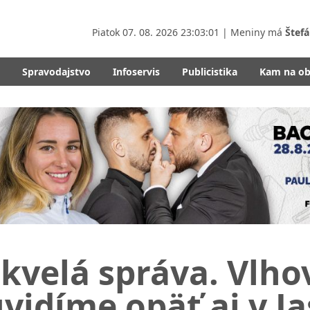
Piatok
07. 08. 2026 23:03:02
| Meniny má
Štefá
Spravodajstvo
Infoservis
Publicistika
Kam na o
kvelá správa. Vlho
vidíme opäť aj v Ja