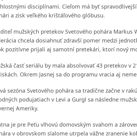
chlostnými disciplínami. Cieľom má byť spravodlivejš
hári a zisk veľkého krištáľového glóbusu.
aditeľ mužských pretekov Svetového pohára Markus Wa
derácia chcela dosiahnuť zdravší pomer medzi jednotli
k pozitívne prijali aj samotní pretekári, ktorí nový m
žská časť seriálu by mala absolvovať 43 pretekov v 21
jiskách. Okrem Jasnej sa do programu vracia aj nem
vá sezóna Svetového pohára sa tradične začne v ra
odných podujatiach v Levi a Gurgl sa následne mužská
vernej Ameriky.
átna je pre Peťu vlhovú domovským svahom a zároveň
hára v obrovskom slalome utrpela vážne zranenie kolen