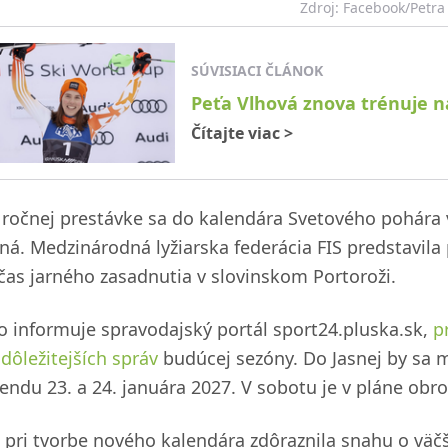
Zdroj: Facebook/Petra
SÚVISIACI ČLÁNOK
Peťa Vlhová znova trénuje na
Čítajte viac
>
 ročnej prestávke sa do kalendára Svetového pohára v
sná. Medzinárodná lyžiarska federácia FIS predstavi
čas jarného zasadnutia v slovinskom Portoroži.
o informuje spravodajský portál sport24.pluska.sk,
p
dôležitejších správ
budúcej sezóny. Do Jasnej by sa ma
kendu 23. a 24. januára 2027. V sobotu je v pláne obro
S pri tvorbe nového kalendára zdôraznila snahu o väč