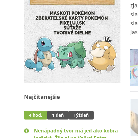
zj
sl
sl
Jas
Najčítanejšie
4 hod.
1 deň
Týždeň
Nenápadný tvor má jed ako kobra