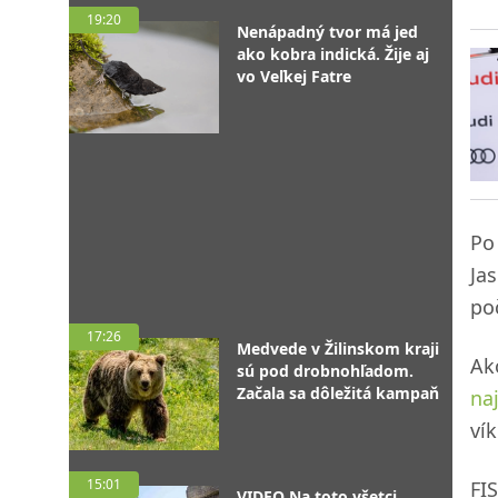
19:20
Nenápadný tvor má jed
ako kobra indická. Žije aj
vo Veľkej Fatre
Po
Ja
po
17:26
Medvede v Žilinskom kraji
Ak
sú pod drobnohľadom.
Začala sa dôležitá kampaň
naj
ví
15:01
FI
VIDEO Na toto všetci