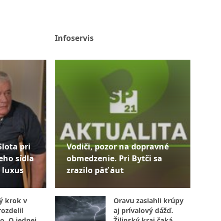
Infoservis
Slota pri
Vodiči, pozor na dopravné
eho sídla
obmedzenie. Pri Bytči sa
 luxus
zrazilo päť áut
ý krok v
Oravu zasiahli krúpy
ozdelil
aj prívalový dážď.
o. O jednej
Žilinský kraj čaká