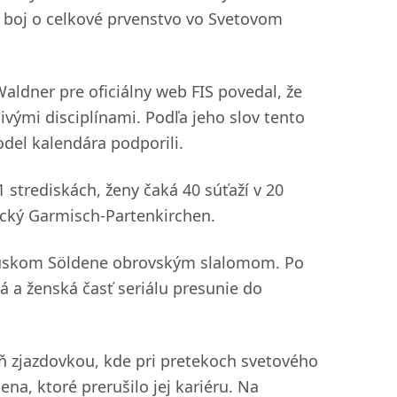
í boj o celkové prvenstvo vo Svetovom
ldner pre oficiálny web FIS povedal, že
vými disciplínami. Podľa jeho slov tento
odel kalendára podporili.
 strediskách, ženy čaká 40 súťaží v 20
ecký Garmisch-Partenkirchen.
kúskom Söldene obrovským slalomom. Po
 a ženská časť seriálu presunie do
 zjazdovkou, kde pri pretekoch svetového
a, ktoré prerušilo jej kariéru. Na