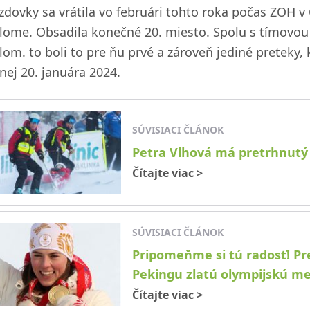
azdovky sa vrátila vo februári tohto roka počas ZOH v
alome. Obsadila konečné 20. miesto. Spolu s tímovou 
alom. to boli to pre ňu prvé a zároveň jediné preteky
nej 20. januára 2024.
SÚVISIACI ČLÁNOK
Petra Vlhová má pretrhnutý 
Čítajte viac
>
SÚVISIACI ČLÁNOK
Pripomeňme si tú radosť! Pr
Pekingu zlatú olympijskú me
Čítajte viac
>