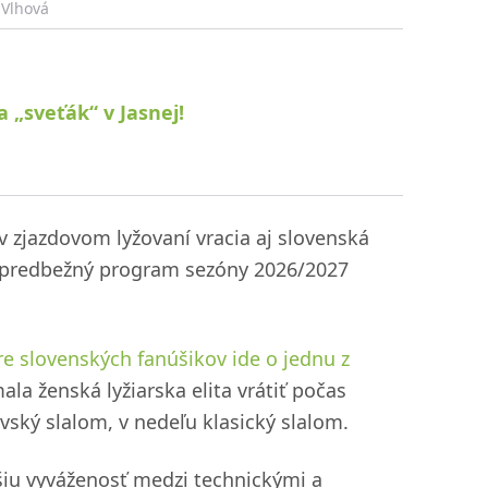
 Vlhová
 „sveťák“ v Jasnej!
 zjazdovom lyžovaní vracia aj slovenská
la predbežný program sezóny 2026/2027
re slovenských fanúšikov ide o jednu z
la ženská lyžiarska elita vrátiť počas
vský slalom, v nedeľu klasický slalom.
šiu vyváženosť medzi technickými a