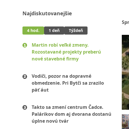
Najdiskutovanejšie
Sp
4 hod.
1 deň
Týždeň
Martin robí veľké zmeny.
Rozostavané projekty preberú
nové stavebné firmy
Vodiči, pozor na dopravné
obmedzenie. Pri Bytči sa zrazilo
päť áut
Takto sa zmení centrum Čadce.
Palárikov dom aj dvorana dostanú
úplne novú tvár