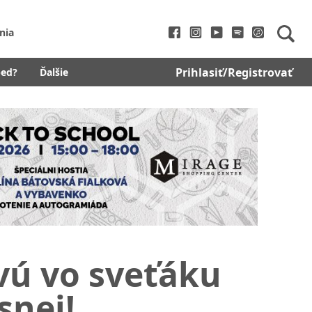
nia
Prihlasiť/Registrovať
bed?
Ďalšie
vú vo sveťáku
snej!