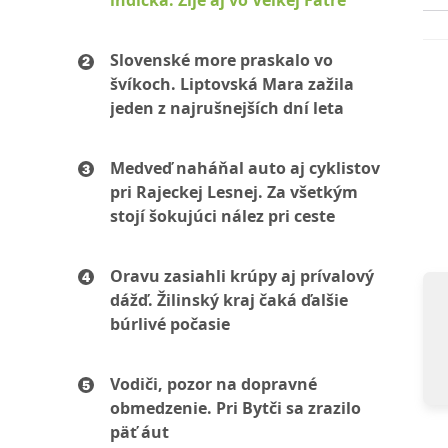
indická. Žije aj vo Veľkej Fatre
Slovenské more praskalo vo
švíkoch. Liptovská Mara zažila
jeden z najrušnejších dní leta
Medveď naháňal auto aj cyklistov
pri Rajeckej Lesnej. Za všetkým
stojí šokujúci nález pri ceste
Oravu zasiahli krúpy aj prívalový
dážď. Žilinský kraj čaká ďalšie
búrlivé počasie
Vodiči, pozor na dopravné
obmedzenie. Pri Bytči sa zrazilo
päť áut