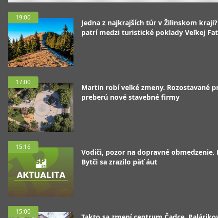
19:00
Jedna z najkrajších túr v Žilinskom kraji
patrí medzi turistické poklady Veľkej Fa
17:00
Martin robí veľké zmeny. Rozostavané p
preberú nové stavebné firmy
15:16
Vodiči, pozor na dopravné obmedzenie. 
Bytči sa zrazilo päť áut
15:00
Takto sa zmení centrum Čadce. Palárik