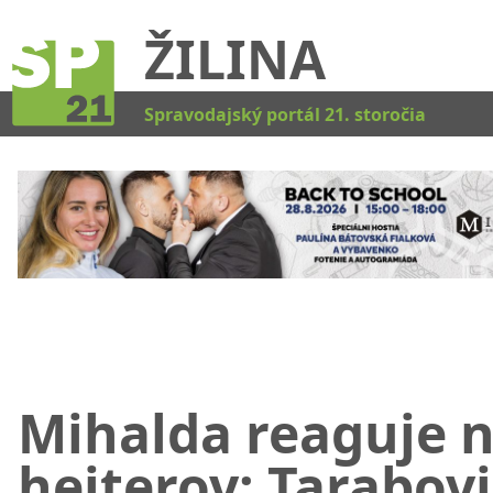
ŽILINA
Kat
Spravodajský portál 21. storočia
Mihalda reaguje 
hejterov: Tarabovi