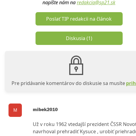
napíšte nám na
redakcia@sp21.sk
Poslať TIP redakcii na článok
Diskusia (
1
)
Pre pridávanie komentárov do diskusie sa musíte
prih
mibek2010
M
Už v roku 1962 vtedajší prezident ČSSR Novo
navrhoval prehradiť Kysuce , urobiť priehrad