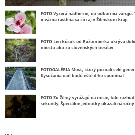
FOTO Vyzerá nádherne, no odborníci varujú. 
invázna rastlina sa šíri aj v Žilinskom kraji
FOTO Len kúsok od Ružomberka ukrýva doli
miesto ako zo slovenských tiesňav
FOTOGALÉRIA Most, ktorý poznali celé gener
Kysučania naň budú ešte dlho spomínať
FOTO Zo Žiliny vyrážajú na misie, kde rozhod
sekundy. Špeciálne jednotky ukázali náročný