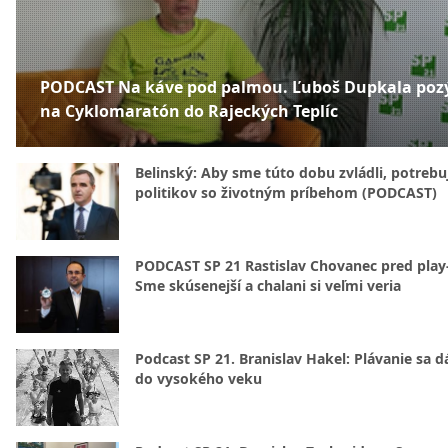
PODCAST Na káve pod palmou. Ľuboš Dupkala poz
na Cyklomaratón do Rajeckých Teplíc
Belinský: Aby sme túto dobu zvládli, potreb
politikov so životným príbehom (PODCAST)
PODCAST SP 21 Rastislav Chovanec pred play-
Sme skúsenejší a chalani si veľmi veria
Podcast SP 21. Branislav Hakel: Plávanie sa d
do vysokého veku