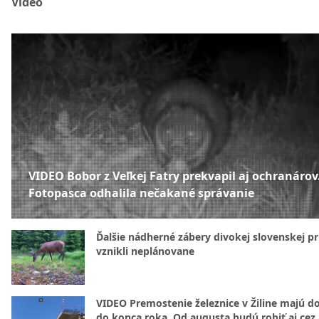
Video
VIDEO Bobor z Veľkej Fatry prekvapil aj ochranárov
Fotopasca odhalila nečakané správanie
Ďalšie nádherné zábery divokej slovenskej pr
vznikli neplánovane
VIDEO Premostenie železnice v Žiline majú d
do konca roka. Od augusta budú robiť aj cez