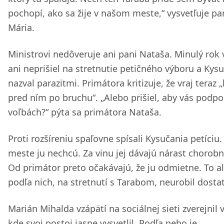
pochopí, ako sa žije v našom meste,“ vysvetľuje pa
Mária.
Ministrovi nedôveruje ani pani Nataša. Minulý rok 
ani neprišiel na stretnutie petičného výboru a Kys
nazval parazitmi. Primátora kritizuje, že vraj teraz „
pred ním po bruchu“. „Alebo prišiel, aby vás podpor
voľbách?“ pýta sa primátora Nataša.
Proti rozšíreniu spaľovne spísali Kysučania petíciu.
meste ju nechcú. Za vinu jej dávajú nárast chorobn
Od primátor preto očakávajú, že ju odmietne. To al
podľa nich, na stretnutí s Tarabom, neurobil dosta
Marián Mihalda vzápätí na sociálnej sieti zverejnil 
kde svoj postoj jasne vysvetlil. Podľa neho je