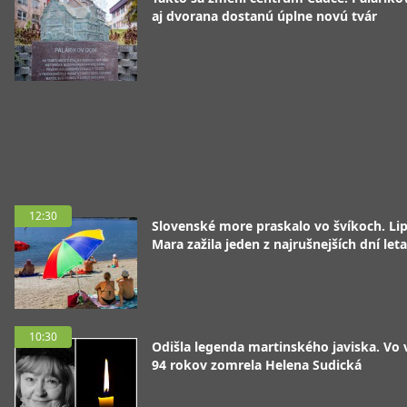
aj dvorana dostanú úplne novú tvár
12:30
Slovenské more praskalo vo švíkoch. Li
Mara zažila jeden z najrušnejších dní leta
10:30
Odišla legenda martinského javiska. Vo
94 rokov zomrela Helena Sudická