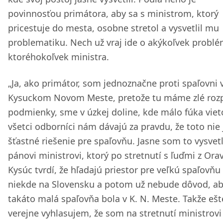
povinnosťou primátora, aby sa s ministrom, ktorý
pricestuje do mesta, osobne stretol a vysvetlil mu
problematiku. Nech už vraj ide o akýkoľvek problé
ktoréhokoľvek ministra.
„Ja, ako primátor, som jednoznačne proti spaľovni 
Kysuckom Novom Meste, pretože tu máme zlé rozp
podmienky, sme v úzkej doline, kde málo fúka viet
všetci odborníci nám dávajú za pravdu, že toto nie 
šťastné riešenie pre spaľovňu. Jasne som to vysvetli
pánovi ministrovi, ktorý po stretnutí s ľuďmi z Ora
Kysúc tvrdí, že hľadajú priestor pre veľkú spaľovňu
niekde na Slovensku a potom už nebude dôvod, a
takáto malá spaľovňa bola v K. N. Meste. Takže ešt
verejne vyhlasujem, že som na stretnutí ministrovi