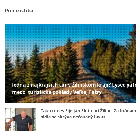
Publicistika
Jedna z najkrajších túr v Žilinskom kraji? Lysec patr
medzi turistické poklady Veľkej Fatry
Takto dnes žije Ján Slota pri Žiline. Za bránam
sídla sa skrýva nečakaný luxus