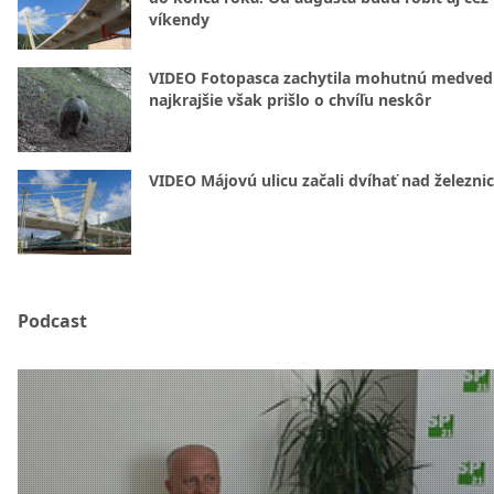
víkendy
VIDEO Fotopasca zachytila mohutnú medvedi
najkrajšie však prišlo o chvíľu neskôr
VIDEO Májovú ulicu začali dvíhať nad železni
Podcast