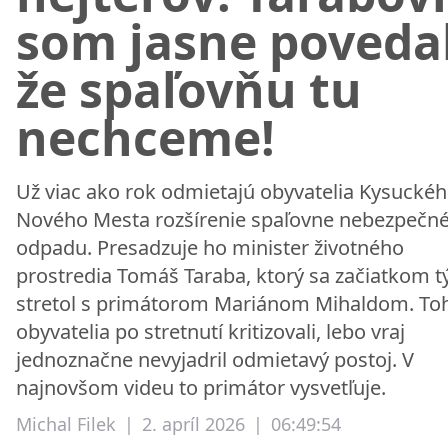
som jasne povedal
že spaľovňu tu
nechceme!
Už viac ako rok odmietajú obyvatelia Kysucké
Nového Mesta rozšírenie spaľovne nebezpečn
odpadu. Presadzuje ho minister životného
prostredia Tomáš Taraba, ktorý sa začiatkom t
stretol s primátorom Mariánom Mihaldom. To
obyvatelia po stretnutí kritizovali, lebo vraj
jednoznačne nevyjadril odmietavý postoj. V
najnovšom videu to primátor vysvetľuje.
Michal Filek
|
2. apríl 2026
|
06:49:54