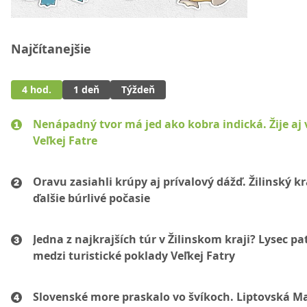
Najčítanejšie
4 hod.
1 deň
Týždeň
Nenápadný tvor má jed ako kobra indická. Žije aj 
Veľkej Fatre
Oravu zasiahli krúpy aj prívalový dážď. Žilinský k
ďalšie búrlivé počasie
Jedna z najkrajších túr v Žilinskom kraji? Lysec pat
medzi turistické poklady Veľkej Fatry
Slovenské more praskalo vo švíkoch. Liptovská M