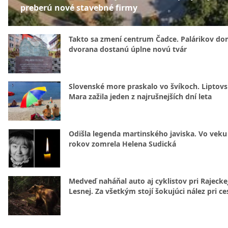
preberú nové stavebné firmy
Takto sa zmení centrum Čadce. Palárikov do
dvorana dostanú úplne novú tvár
Slovenské more praskalo vo švíkoch. Liptov
Mara zažila jeden z najrušnejších dní leta
Odišla legenda martinského javiska. Vo veku
rokov zomrela Helena Sudická
Medveď naháňal auto aj cyklistov pri Rajecke
Lesnej. Za všetkým stojí šokujúci nález pri ce