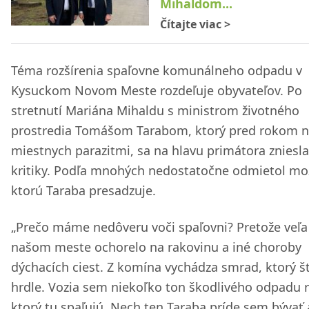
Mihaldom...
Čítajte viac
>
Téma rozšírenia spaľovne komunálneho odpadu v
Kysuckom Novom Meste rozdeľuje obyvateľov. Po
stretnutí Mariána Mihaldu s ministrom životného
prostredia Tomášom Tarabom, ktorý pred rokom n
miestnych parazitmi, sa na hlavu primátora zniesla
kritiky. Podľa mnohých nedostatočne odmietol mo
ktorú Taraba presadzuje.
„Prečo máme nedôveru voči spaľovni? Pretože veľa 
našom meste ochorelo na rakovinu a iné choroby
dýchacích ciest. Z komína vychádza smrad, ktorý št
hrdle. Vozia sem niekoľko ton škodlivého odpadu 
ktorý tu spaľujú. Nech ten Taraba príde sem bývať 