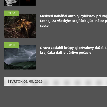
09:00
Medveď naháňal auto aj cyklistov pri Raj
Lesnej. Za všetkým stojí šokujúci nález p
ceste
08:30
Oravu zasiahli krúpy aj prívalový dážď. Ž
kraj čaká ďalšie búrlivé počasie
ŠTVRTOK
06. 08. 2026