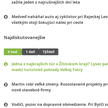
zažila jeden z najrušnejších dní leta
Medveď naháňal auto aj cyklistov pri Rajeckej Les
všetkým stojí šokujúci nález pri ceste
Najdiskutovanejšie
4 hod.
1 deň
Týždeň
Jedna z najkrajších túr v Žilinskom kraji? Lysec pat
medzi turistické poklady Veľkej Fatry
Martin robí veľké zmeny. Rozostavané projekty p
nové stavebné firmy
Vodiči, pozor na dopravné obmedzenie. Pri Bytči s