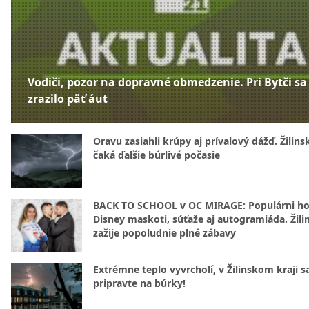
Vodiči, pozor na dopravné obmedzenie. Pri Bytči sa
zrazilo päť áut
Oravu zasiahli krúpy aj prívalový dážď. Žilins
čaká ďalšie búrlivé počasie
BACK TO SCHOOL v OC MIRAGE: Populárni hos
Disney maskoti, súťaže aj autogramiáda. Žili
zažije popoludnie plné zábavy
Extrémne teplo vyvrcholí, v Žilinskom kraji s
pripravte na búrky!