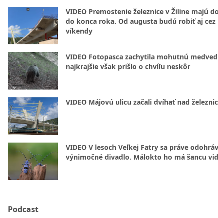
VIDEO Premostenie železnice v Žiline majú d
do konca roka. Od augusta budú robiť aj cez
víkendy
VIDEO Fotopasca zachytila mohutnú medvedi
najkrajšie však prišlo o chvíľu neskôr
VIDEO Májovú ulicu začali dvíhať nad železni
VIDEO V lesoch Veľkej Fatry sa práve odohrá
výnimočné divadlo. Málokto ho má šancu vid
Podcast