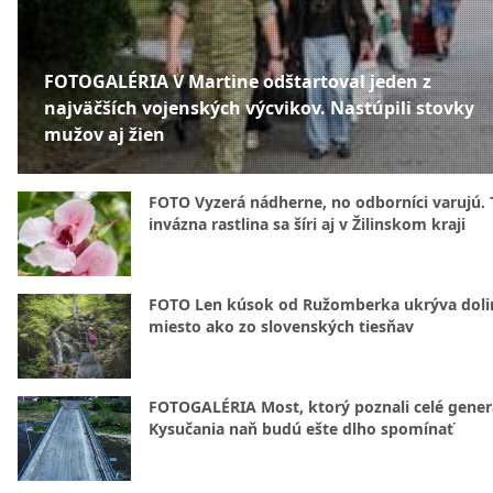
FOTOGALÉRIA V Martine odštartoval jeden z
najväčších vojenských výcvikov. Nastúpili stovky
mužov aj žien
FOTO Vyzerá nádherne, no odborníci varujú. 
invázna rastlina sa šíri aj v Žilinskom kraji
FOTO Len kúsok od Ružomberka ukrýva doli
miesto ako zo slovenských tiesňav
FOTOGALÉRIA Most, ktorý poznali celé gener
Kysučania naň budú ešte dlho spomínať