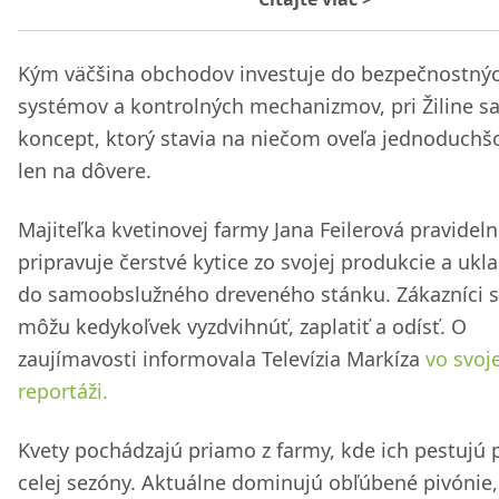
Kým väčšina obchodov investuje do bezpečnostný
systémov a kontrolných mechanizmov, pri Žiline sa
koncept, ktorý stavia na niečom oveľa jednoduchš
len na dôvere.
Majiteľka kvetinovej farmy Jana Feilerová pravidel
pripravuje čerstvé kytice zo svojej produkcie a ukl
do samoobslužného dreveného stánku. Zákazníci si
môžu kedykoľvek vyzdvihnúť, zaplatiť a odísť. O
zaujímavosti informovala Televízia Markíza
vo svoje
reportáži.
Kvety pochádzajú priamo z farmy, kde ich pestujú 
celej sezóny. Aktuálne dominujú obľúbené pivónie,