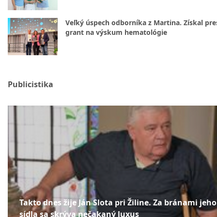
Veľký úspech odborníka z Martina. Získal pre
grant na výskum hematológie
Publicistika
Takto dnes žije Ján Slota pri Žiline. Za bránami jeho
sídla sa skrýva nečakaný luxus