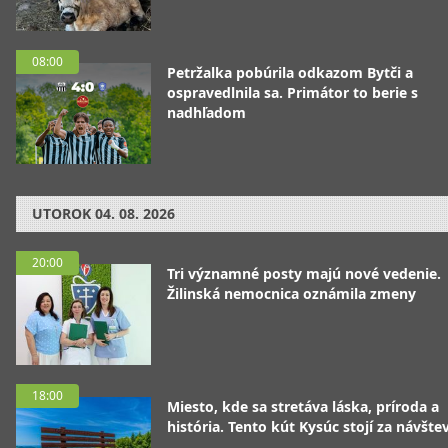
08:00
Petržalka pobúrila odkazom Bytči a
ospravedlnila sa. Primátor to berie s
nadhľadom
UTOROK
04. 08. 2026
20:00
Tri významné posty majú nové vedenie.
Žilinská nemocnica oznámila zmeny
18:00
Miesto, kde sa stretáva láska, príroda a
história. Tento kút Kysúc stojí za návšte