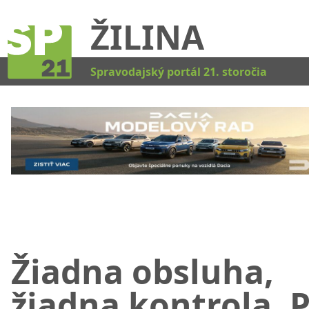
ŽILINA
Kat
Spravodajský portál 21. storočia
Žiadna obsluha,
žiadna kontrola. P