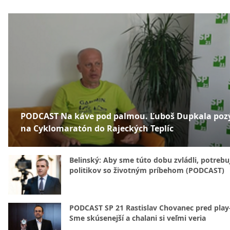
PODCAST Na káve pod palmou. Ľuboš Dupkala poz
na Cyklomaratón do Rajeckých Teplíc
Belinský: Aby sme túto dobu zvládli, potreb
politikov so životným príbehom (PODCAST)
PODCAST SP 21 Rastislav Chovanec pred play-
Sme skúsenejší a chalani si veľmi veria