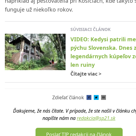
napríklad aj pestovatelia pri Košiciach, kde takýto
funguje už niekoľko rokov.
SÚVISIACI ČLÁNOK
VIDEO: Kedysi patrili me
pýchu Slovenska. Dnes 
legendárnych kúpeľov zo
len ruiny
Čítajte viac
>
Zdieľať článok
Ďakujeme, že nás čítate. V prípade, že ste našli v článku c
napíšte nám na
redakcia@sp21.sk
Poslať TIP redakcii na článok