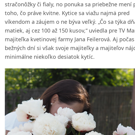
stračonôžky či fialy, no ponuka sa priebežne mení 
toho, čo práve kvitne. Kytice sa viažu najmä pred
víkendom a záujem o ne býva veľký. „Čo sa týka dň
matiek, aj cez 100 až 150 kusov,“ uviedla pre TV Ma
majiteľka kvetinovej farmy Jana Feilerová. Aj počas
bežných dní si však svoje majiteľky a majiteľov náj
minimálne niekoľko desiatok kytíc.