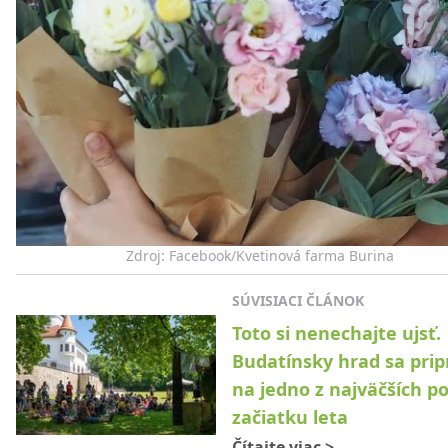
Zdroj: Facebook/Kvetinová farma Burina
SÚVISIACI ČLÁNOK
Toto si nenechajte ujsť.
Budatínsky hrad sa prip
na jedno z najväčších po
začiatku leta
Čítajte viac
>