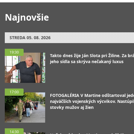
Najnovšie
STREDA
05. 08. 2026
19:30
Takto dnes žije Ján Slota pri Žiline. Za b
jeho sídla sa skrýva nečakaný luxus
17:00
FOTOGALÉRIA V Martine odštartoval jed
najväčších vojenských výcvikov. Nastúpil
stovky mužov aj žien
14:30