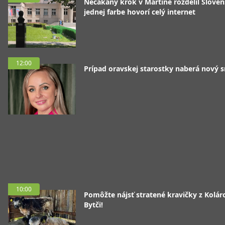
Nečakaný krok v Martine rozdelil Sloven
jednej farbe hovorí celý internet
12:00
Prípad oravskej starostky naberá nový 
10:00
Pomôžte nájsť stratené kravičky z Koláro
Bytči!