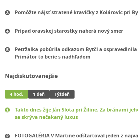
Pomôžte nájsť stratené kravičky z Kolárovíc pri By
Prípad oravskej starostky naberá nový smer
Petržalka pobúrila odkazom Bytči a ospravedlnila 
Primátor to berie s nadhľadom
Najdiskutovanejšie
4 hod.
1 deň
Týždeň
Takto dnes žije Ján Slota pri Žiline. Za bránami jeh
sa skrýva nečakaný luxus
FOTOGALÉRIA V Martine odštartoval jeden z najvä