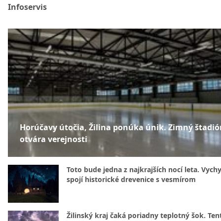
Infoservis
Horúčavy útočia, Žilina ponúka únik. Zimný štadió
otvára verejnosti
Toto bude jedna z najkrajších nocí leta. Vych
spojí historické drevenice s vesmírom
Žilinský kraj čaká poriadny teplotný šok. Ten