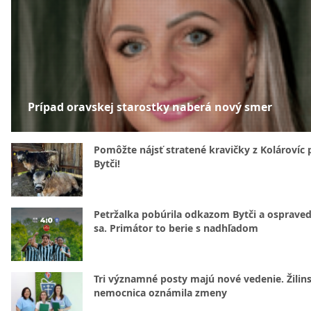
Prípad oravskej starostky naberá nový smer
Pomôžte nájsť stratené kravičky z Kolárovíc 
Bytči!
Petržalka pobúrila odkazom Bytči a ospraved
sa. Primátor to berie s nadhľadom
Tri významné posty majú nové vedenie. Žilin
nemocnica oznámila zmeny