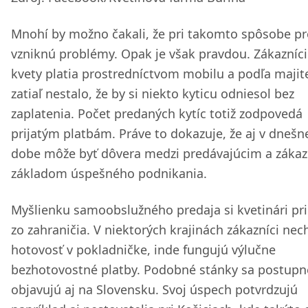
Mnohí by možno čakali, že pri takomto spôsobe pr
vzniknú problémy. Opak je však pravdou. Zákazníci
kvety platia prostredníctvom mobilu a podľa majit
zatiaľ nestalo, že by si niekto kyticu odniesol bez
zaplatenia. Počet predaných kytíc totiž zodpovedá
prijatým platbám. Práve to dokazuje, že aj v dnešn
dobe môže byť dôvera medzi predávajúcim a záka
základom úspešného podnikania.
Myšlienku samoobslužného predaja si kvetinári pri
zo zahraničia. V niektorých krajinách zákazníci nec
hotovosť v pokladničke, inde fungujú výlučne
bezhotovostné platby. Podobné stánky sa postupn
objavujú aj na Slovensku. Svoj úspech potvrdzujú