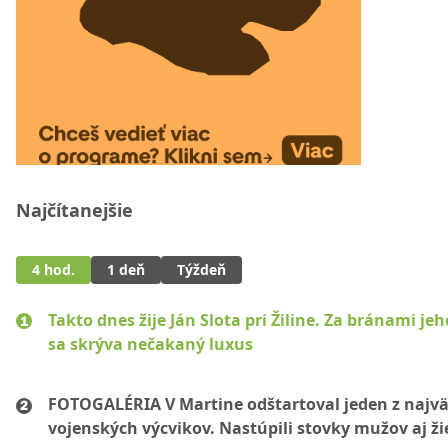
Najčítanejšie
4 hod.
1 deň
Týždeň
Takto dnes žije Ján Slota pri Žiline. Za bránami jeh
sa skrýva nečakaný luxus
FOTOGALÉRIA V Martine odštartoval jeden z najvä
vojenských výcvikov. Nastúpili stovky mužov aj ži