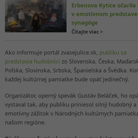
Erbenova Kytice očarila
v emotívnom predstave
synagóge
Čítajte viac
>
Ako informuje portál zvasejulice.sk,
publiku sa
predstavia hudobníci
zo Slovenska, Česka, Maďars
Poľska, Slovinska, Srbska, Španielska a Švédka. Ko
každej kultúrnej pamiatke bude opäť jedinečný.
Organizátor, operný spevák Gustáv Beláček, ho op
vystaval tak, aby publiku priniesol silný hudobný a
emotívny zážitok v Národných kultúrnych pamiatk
našom regióne.