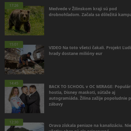
17:26
Medvede v Žilinskom kraji sú pod
drobnohľadom. Začala sa dôležitá kamp
15:01
VIDEO Na toto všetci čakali. Projekt Ľudi
hrady dostane milióny eur
14:45
BACK TO SCHOOL v OC MIRAGE: Populár
hostia, Disney maskoti, súťaže aj
autogramiáda. Žilina zažije popoludnie p
zábavy
12:30
Orava získala peniaze na kanalizáciu. Ni