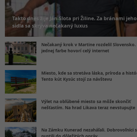
Takto dnes žije Ján Slota pri Žiline. Za bránami jeho
sídla sa skrýva nečakaný luxus
Nečakaný krok v Martine rozdelil Slovensko.
jednej farbe hovorí celý internet
Miesto, kde sa stretáva láska, príroda a histó
Tento kút Kysúc stojí za návštevu
Výlet na obľúbené miesto sa môže skončiť
nešťastím. Na hrad Likava teraz nevstupujte
Na Zámku Kunerad nezaháľali. Dobrovoľníci 
pustili do dôležitých opráv