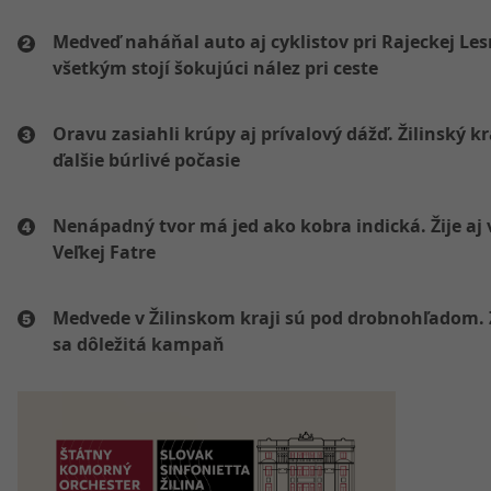
Medveď naháňal auto aj cyklistov pri Rajeckej Les
všetkým stojí šokujúci nález pri ceste
Oravu zasiahli krúpy aj prívalový dážď. Žilinský k
ďalšie búrlivé počasie
Nenápadný tvor má jed ako kobra indická. Žije aj 
Veľkej Fatre
Medvede v Žilinskom kraji sú pod drobnohľadom. 
sa dôležitá kampaň