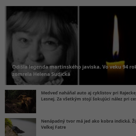
Odišla legenda martinského javiska. Vo veku 94 ro
zomrela Helena Sudická
Medveď naháňal auto aj cyklistov pri Rajecke
Lesnej. Za všetkým stojí šokujúci nález pri ce
Nenápadný tvor má jed ako kobra indická. Žij
Veľkej Fatre