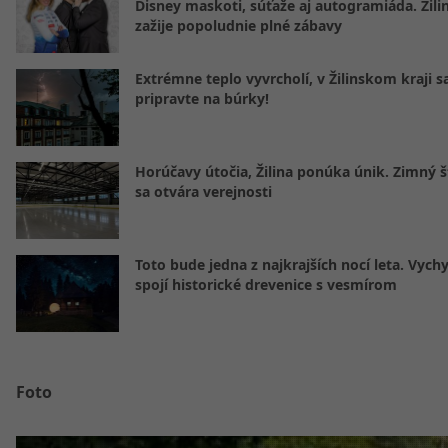
Disney maskoti, súťaže aj autogramiáda. Žili
zažije popoludnie plné zábavy
Extrémne teplo vyvrcholí, v Žilinskom kraji s
pripravte na búrky!
Horúčavy útočia, Žilina ponúka únik. Zimný 
sa otvára verejnosti
Toto bude jedna z najkrajších nocí leta. Vych
spojí historické drevenice s vesmírom
Foto