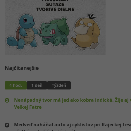
Najčítanejšie
4 hod.
1 deň
Týždeň
Nenápadný tvor má jed ako kobra indická. Žije aj 
Veľkej Fatre
Medveď naháňal auto aj cyklistov pri Rajeckej Les