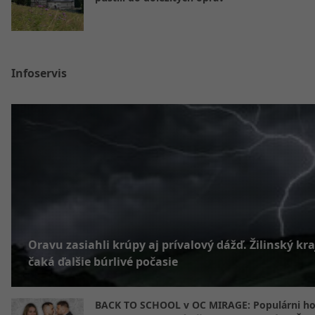
Infoservis
Oravu zasiahli krúpy aj prívalový dážď. Žilinský kra
čaká ďalšie búrlivé počasie
BACK TO SCHOOL v OC MIRAGE: Populárni hos