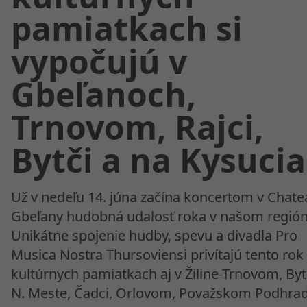
pamiatkach si
vypočujú v
Gbeľanoch,
Trnovom, Rajci,
Bytči a na Kysuci
Už v nedeľu 14. júna začína koncertom v Chate
Gbeľany hudobná udalosť roka v našom región
Unikátne spojenie hudby, spevu a divadla Pro
Musica Nostra Thursoviensi privítajú tento rok
kultúrnych pamiatkach aj v Žiline-Trnovom, Bytč
N. Meste, Čadci, Orlovom, Považskom Podhrad