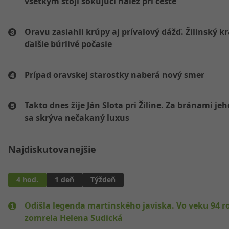
všetkým stojí šokujúci nález pri ceste
Oravu zasiahli krúpy aj prívalový dážď. Žilinský k
ďalšie búrlivé počasie
Prípad oravskej starostky naberá nový smer
Takto dnes žije Ján Slota pri Žiline. Za bránami jeh
sa skrýva nečakaný luxus
Najdiskutovanejšie
4 hod.
1 deň
Týždeň
Odišla legenda martinského javiska. Vo veku 94 r
zomrela Helena Sudická