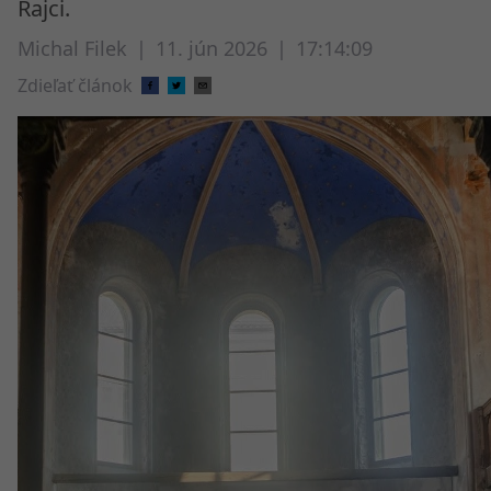
Rajci.
Michal Filek
|
11. jún 2026
|
17:14:09
Zdieľať článok