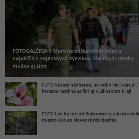
FOTOGALÉRIA V Martine odštartoval jeden z
najväčších vojenských výcvikov. Nastúpili stovky
mužov aj žien
FOTO Vyzerá nádherne, no odborníci varujú. 
invázna rastlina sa šíri aj v Žilinskom kraji
FOTO Len kúsok od Ružomberka ukrýva doli
miesto ako zo slovenských tiesňav