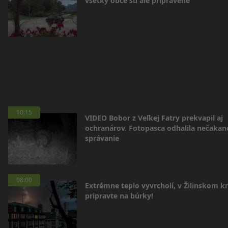
všetky obce sú ale pripravené
10:15
VIDEO Bobor z Veľkej Fatry prekvapil aj
ochranárov. Fotopasca odhalila nečakan
správanie
08:00
Extrémne teplo vyvrcholí, v Žilinskom kr
pripravte na búrky!