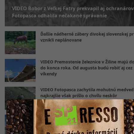
VIDEO Bobor z Veľkej Fatry prekvapil aj ochranárov
Fotopasca odhalila nečakané správanie
Ďalšie nádherné zábery divokej slovenskej pr
vznikli neplánovane
VIDEO Premostenie železnice v Žiline majú d
do konca roka. Od augusta budú robiť aj cez
víkendy
VIDEO Fotopasca zachytila mohutnú medvedi
najkrajšie však prišlo o chvíľu neskôr
VIDEO Májovú ulicu začali dvíhať nad železni