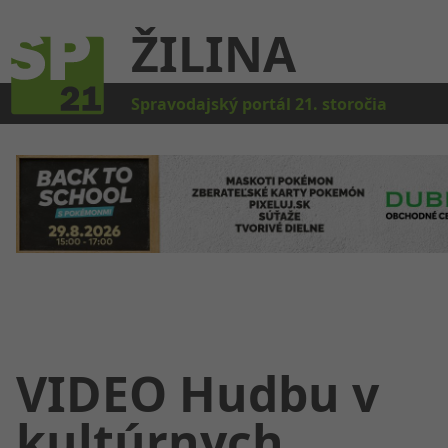
ŽILINA
Kat
Spravodajský portál 21. storočia
VIDEO Hudbu v
kultúrnych