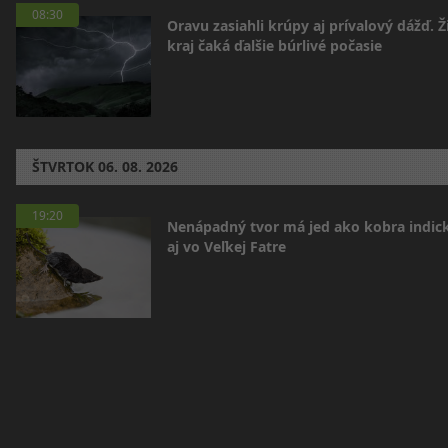
08:30
Oravu zasiahli krúpy aj prívalový dážď. Ž
kraj čaká ďalšie búrlivé počasie
ŠTVRTOK
06. 08. 2026
19:20
Nenápadný tvor má jed ako kobra indická
aj vo Veľkej Fatre