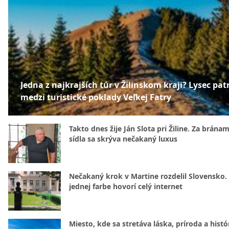
Jedna z najkrajších túr v Žilinskom kraji? Lysec patr
medzi turistické poklady Veľkej Fatry
Takto dnes žije Ján Slota pri Žiline. Za bránam
sídla sa skrýva nečakaný luxus
Nečakaný krok v Martine rozdelil Slovensko.
jednej farbe hovorí celý internet
Miesto, kde sa stretáva láska, príroda a histó