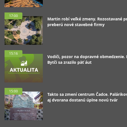
17:00
Martin robí veľké zmeny. Rozostavané p
preberú nové stavebné firmy
15:16
Vodiči, pozor na dopravné obmedzenie. 
Bytči sa zrazilo päť áut
15:00
Takto sa zmení centrum Čadce. Palárik
aj dvorana dostanú úplne novú tvár