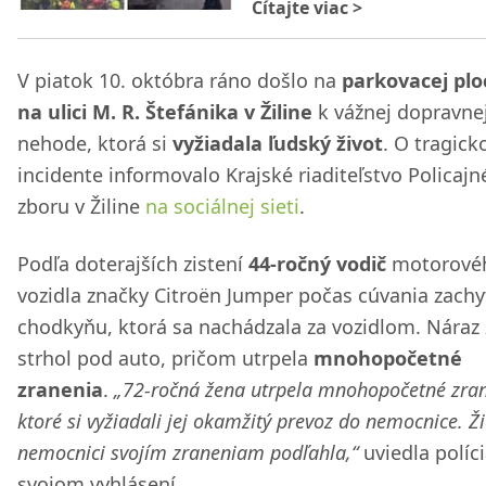
Čítajte viac
>
V piatok 10. októbra ráno došlo na
parkovacej pl
na ulici M. R. Štefánika v Žiline
k vážnej dopravne
nehode, ktorá si
vyžiadala ľudský život
. O tragic
incidente informovalo Krajské riaditeľstvo Policaj
zboru v Žiline
na sociálnej sieti
.
Podľa doterajších zistení
44-ročný vodič
motorové
vozidla značky Citroën Jumper počas cúvania zachyt
chodkyňu, ktorá sa nachádzala za vozidlom. Náraz
strhol pod auto, pričom utrpela
mnohopočetné
zranenia
.
„72-ročná žena utrpela mnohopočetné zran
ktoré si vyžiadali jej okamžitý prevoz do nemocnice. Ži
nemocnici svojím zraneniam podľahla,“
uviedla políc
svojom vyhlásení.