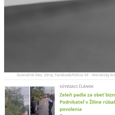
Ilustračné foto. Zdroj: Facebook/Polícia SR - Nitriansky kr
SÚVISIACI ČLÁNOK
Zeleň padla za obeť bizn
Podnikateľ v Žiline rúba
povolenia