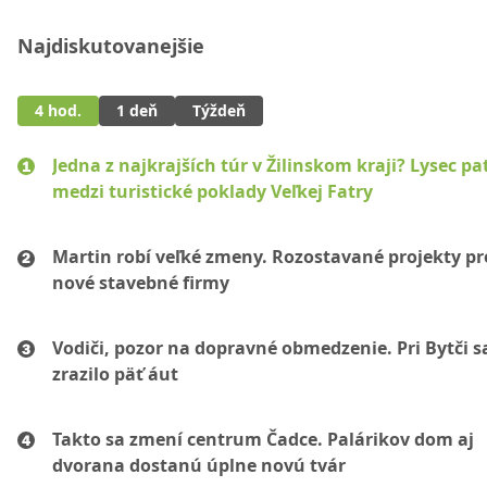
Najdiskutovanejšie
4 hod.
1 deň
Týždeň
Jedna z najkrajších túr v Žilinskom kraji? Lysec pat
medzi turistické poklady Veľkej Fatry
Martin robí veľké zmeny. Rozostavané projekty p
nové stavebné firmy
Vodiči, pozor na dopravné obmedzenie. Pri Bytči s
zrazilo päť áut
Takto sa zmení centrum Čadce. Palárikov dom aj
dvorana dostanú úplne novú tvár