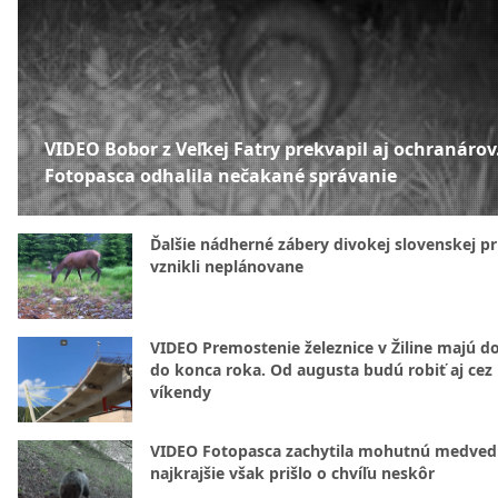
VIDEO Bobor z Veľkej Fatry prekvapil aj ochranárov
Fotopasca odhalila nečakané správanie
Ďalšie nádherné zábery divokej slovenskej pr
vznikli neplánovane
VIDEO Premostenie železnice v Žiline majú d
do konca roka. Od augusta budú robiť aj cez
víkendy
VIDEO Fotopasca zachytila mohutnú medvedi
najkrajšie však prišlo o chvíľu neskôr