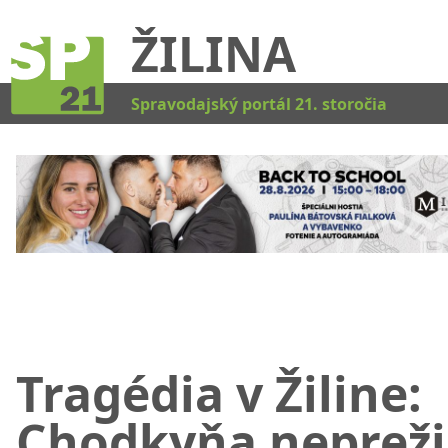
ŽILINA
Kat
Spravodajský portál 21. storočia
Tragédia v Žiline:
Chodkyňa nepreži