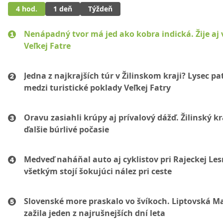
4 hod.
1 deň
Týždeň
Nenápadný tvor má jed ako kobra indická. Žije aj 
Veľkej Fatre
Jedna z najkrajších túr v Žilinskom kraji? Lysec pat
medzi turistické poklady Veľkej Fatry
Oravu zasiahli krúpy aj prívalový dážď. Žilinský k
ďalšie búrlivé počasie
Medveď naháňal auto aj cyklistov pri Rajeckej Les
všetkým stojí šokujúci nález pri ceste
Slovenské more praskalo vo švíkoch. Liptovská M
zažila jeden z najrušnejších dní leta