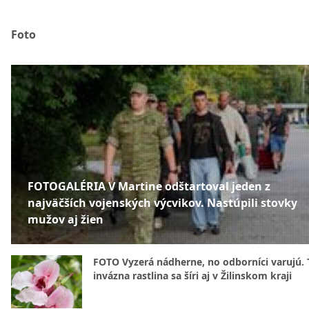
Foto
FOTOGALÉRIA V Martine odštartoval jeden z
najväčších vojenských výcvikov. Nastúpili stovky
mužov aj žien
FOTO Vyzerá nádherne, no odborníci varujú. 
invázna rastlina sa šíri aj v Žilinskom kraji