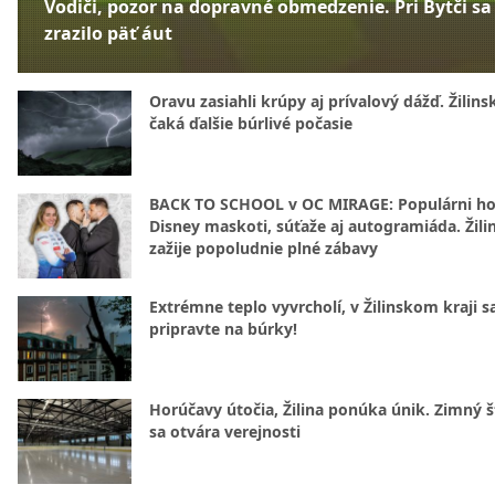
Vodiči, pozor na dopravné obmedzenie. Pri Bytči sa
zrazilo päť áut
Oravu zasiahli krúpy aj prívalový dážď. Žilins
čaká ďalšie búrlivé počasie
BACK TO SCHOOL v OC MIRAGE: Populárni hos
Disney maskoti, súťaže aj autogramiáda. Žili
zažije popoludnie plné zábavy
Extrémne teplo vyvrcholí, v Žilinskom kraji s
pripravte na búrky!
Horúčavy útočia, Žilina ponúka únik. Zimný 
sa otvára verejnosti