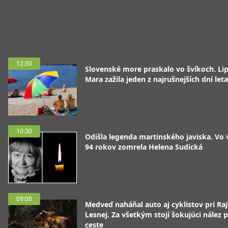
12:30
Slovenské more praskalo vo švíkoch. Li
Mara zažila jeden z najrušnejších dní leta
10:30
Odišla legenda martinského javiska. Vo
94 rokov zomrela Helena Sudická
09:00
Medveď naháňal auto aj cyklistov pri Raj
Lesnej. Za všetkým stojí šokujúci nález p
ceste