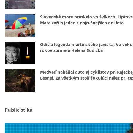
Slovenské more praskalo vo švíkoch. Liptov
Mara zažila jeden z najrušnejších dní leta
Odišla legenda martinského javiska. Vo veku
rokov zomrela Helena Sudická
Medveď naháňal auto aj cyklistov pri Rajecke
Lesnej. Za všetkým stojí šokujúci nález pri ce
Publicistika