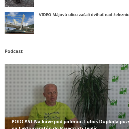
VIDEO Májovú ulicu začali dvíhať nad železni
Podcast
PODCAST Na káve pod palmou. Ľuboš Dupkala poz
na Cyklomaratón do Rajeckých Teplíc