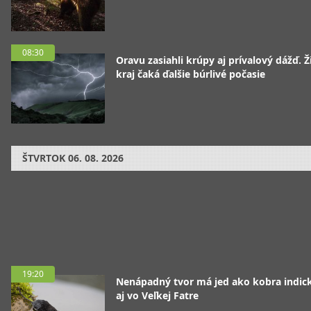
08:30
Oravu zasiahli krúpy aj prívalový dážď. Ž
kraj čaká ďalšie búrlivé počasie
ŠTVRTOK
06. 08. 2026
19:20
Nenápadný tvor má jed ako kobra indická
aj vo Veľkej Fatre