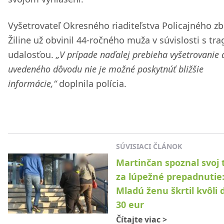
Vyšetrovateľ Okresného riaditeľstva Policajného zb
Žiline už obvinil 44-ročného muža v súvislosti s tr
udalosťou.
„V prípade naďalej prebieha vyšetrovanie 
uvedeného dôvodu nie je možné poskytnúť bližšie
informácie,“
doplnila polícia.
SÚVISIACI ČLÁNOK
Martinčan spoznal svoj 
za lúpežné prepadnutie
Mladú ženu škrtil kvôli 
30 eur
Čítajte viac
>