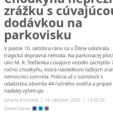
zrážku s cúvajúco
dodávkou na
parkovisku
V piatok 10. októbra ráno sa v Žiline odohrala
tragická dopravná nehoda. Na parkovacej ploc
ulici M. R. Štefánika cúvajúce vozidlo zachytilo 
ročnú chodkyňu, ktorá následkom ťažkých zran
nemocnici zomrela. Polícia už v súvislosti s
udalosťou obvinila 44-ročného vodiča a prípad
naďalej vyšetruje.
Juliana Krčulová
|
14. október 2025
|
13:50:35
Zdieľať článok