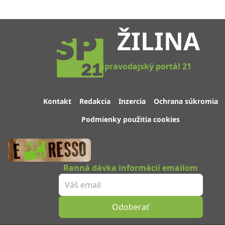
ŽILINA
Spravodajský portál 21
Kontakt
Redakcia
Inzercia
Ochrana súkromia
Podmienky použitia cookies
Ranná dávka informácií emailom
Odoberať