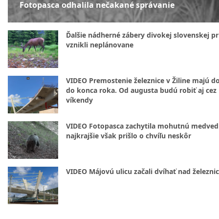
Fotopasca odhalila nečakané správanie
Ďalšie nádherné zábery divokej slovenskej pr
vznikli neplánovane
VIDEO Premostenie železnice v Žiline majú d
do konca roka. Od augusta budú robiť aj cez
víkendy
VIDEO Fotopasca zachytila mohutnú medvedi
najkrajšie však prišlo o chvíľu neskôr
VIDEO Májovú ulicu začali dvíhať nad železni