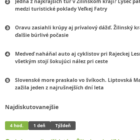
Jedna z najkrajších túr v Žilinskom kraji? Lysec pat
medzi turistické poklady Veľkej Fatry
Oravu zasiahli krúpy aj prívalový dážď. Žilinský k
ďalšie búrlivé počasie
Medveď naháňal auto aj cyklistov pri Rajeckej Les
všetkým stojí šokujúci nález pri ceste
Slovenské more praskalo vo švíkoch. Liptovská M
zažila jeden z najrušnejších dní leta
Najdiskutovanejšie
4 hod.
1 deň
Týždeň