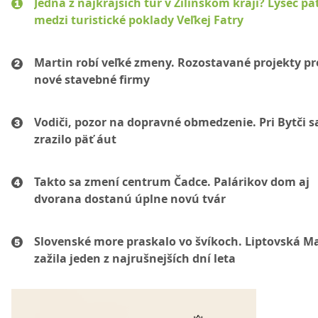
Jedna z najkrajších túr v Žilinskom kraji? Lysec pat
medzi turistické poklady Veľkej Fatry
Martin robí veľké zmeny. Rozostavané projekty p
nové stavebné firmy
Vodiči, pozor na dopravné obmedzenie. Pri Bytči s
zrazilo päť áut
Takto sa zmení centrum Čadce. Palárikov dom aj
dvorana dostanú úplne novú tvár
Slovenské more praskalo vo švíkoch. Liptovská M
zažila jeden z najrušnejších dní leta