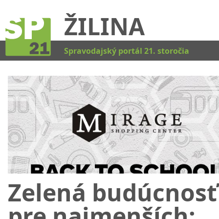
ŽILINA
Kat
Spravodajský portál 21. storočia
Zelená budúcnosť
pre najmenších: