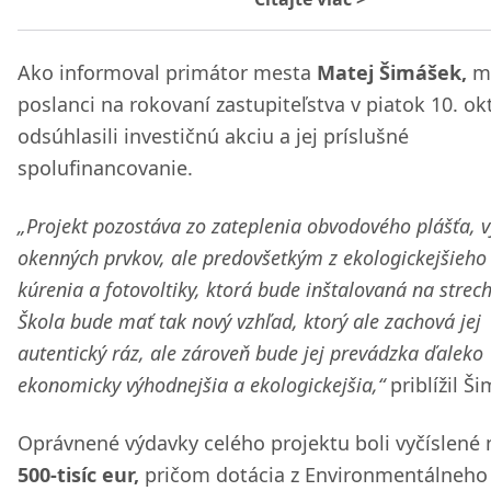
Ako informoval primátor mesta
Matej Šimášek,
me
poslanci na rokovaní zastupiteľstva v piatok 10. ok
odsúhlasili investičnú akciu a jej príslušné
spolufinancovanie.
„Projekt pozostáva zo zateplenia obvodového plášťa,
okenných prvkov, ale predovšetkým z ekologickejšieho
kúrenia a fotovoltiky, ktorá bude inštalovaná na strech
Škola bude mať tak nový vzhľad, ktorý ale zachová jej
autentický ráz, ale zároveň bude jej prevádzka ďaleko
ekonomicky výhodnejšia a ekologickejšia,“
priblížil Š
Oprávnené výdavky celého projektu boli vyčíslené 
500-tisíc eur,
pričom dotácia z Environmentálneho