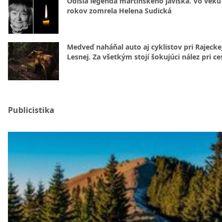
Odišla legenda martinského javiska. Vo veku
rokov zomrela Helena Sudická
Medveď naháňal auto aj cyklistov pri Rajecke
Lesnej. Za všetkým stojí šokujúci nález pri ce
Publicistika