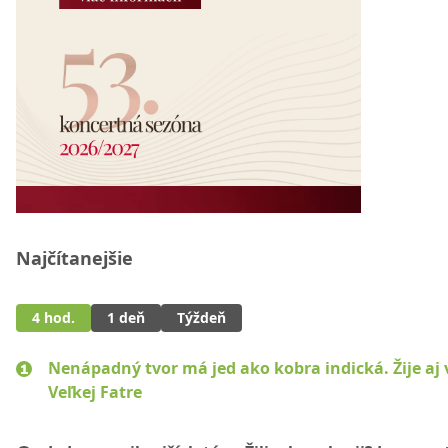
Najčítanejšie
4 hod.
1 deň
Týždeň
Nenápadný tvor má jed ako kobra indická. Žije aj 
Veľkej Fatre