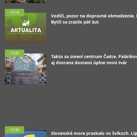
15:16
Vodiči, pozor na dopravné obmedzenie. 
Bytči sa zrazilo päť áut
15:00
Takto sa zmení centrum Čadce. Palárik
aj dvorana dostanú úplne novú tvár
12:30
Slovenské more praskalo vo švíkoch. Li