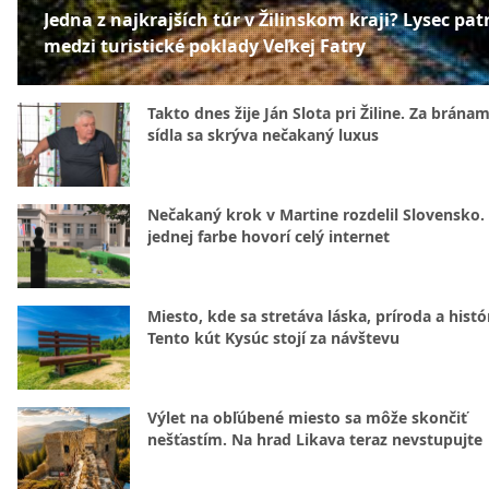
Jedna z najkrajších túr v Žilinskom kraji? Lysec patr
medzi turistické poklady Veľkej Fatry
Takto dnes žije Ján Slota pri Žiline. Za bránam
sídla sa skrýva nečakaný luxus
Nečakaný krok v Martine rozdelil Slovensko.
jednej farbe hovorí celý internet
Miesto, kde sa stretáva láska, príroda a histó
Tento kút Kysúc stojí za návštevu
Výlet na obľúbené miesto sa môže skončiť
nešťastím. Na hrad Likava teraz nevstupujte