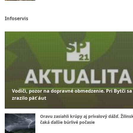
Infoservis
Vodiči, pozor na dopravné obmedzenie. Pri Bytči sa
zrazilo päť áut
Oravu zasiahli krúpy aj prívalový dážď. Žilins
čaká ďalšie búrlivé počasie