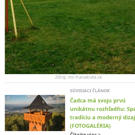
Zdroj: ms-franakrala.sk
SÚVISIACI ČLÁNOK
Čadca má svoju prvú
unikátnu rozhľadňu: Sp
tradíciu a moderný diza
(FOTOGALÉRIA)
Čítajte viac
>