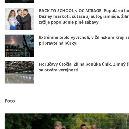
BACK TO SCHOOL v OC MIRAGE: Populárni hos
Disney maskoti, súťaže aj autogramiáda. Žili
zažije popoludnie plné zábavy
Extrémne teplo vyvrcholí, v Žilinskom kraji s
pripravte na búrky!
Horúčavy útočia, Žilina ponúka únik. Zimný 
sa otvára verejnosti
Foto