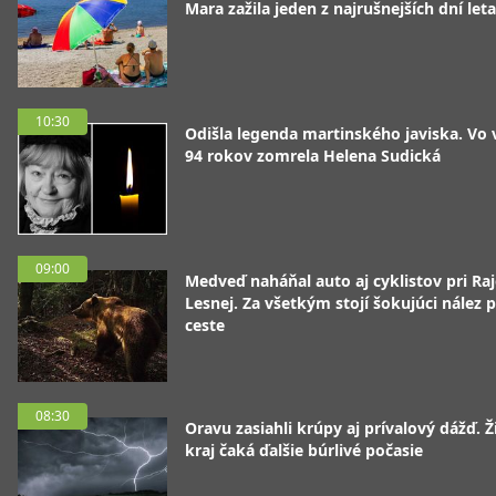
Mara zažila jeden z najrušnejších dní leta
10:30
Odišla legenda martinského javiska. Vo
94 rokov zomrela Helena Sudická
09:00
Medveď naháňal auto aj cyklistov pri Raj
Lesnej. Za všetkým stojí šokujúci nález p
ceste
08:30
Oravu zasiahli krúpy aj prívalový dážď. Ž
kraj čaká ďalšie búrlivé počasie