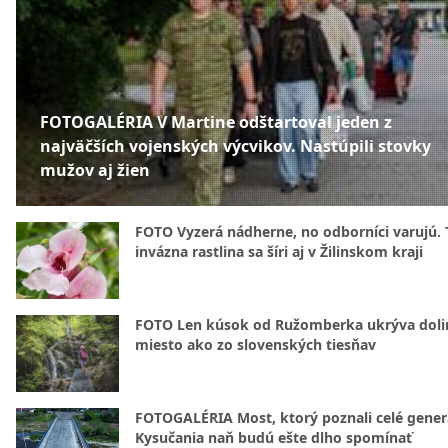
FOTOGALÉRIA V Martine odštartoval jeden z
najväčších vojenských výcvikov. Nastúpili stovky
mužov aj žien
FOTO Vyzerá nádherne, no odborníci varujú. 
invázna rastlina sa šíri aj v Žilinskom kraji
FOTO Len kúsok od Ružomberka ukrýva doli
miesto ako zo slovenských tiesňav
FOTOGALÉRIA Most, ktorý poznali celé gener
Kysučania naň budú ešte dlho spomínať