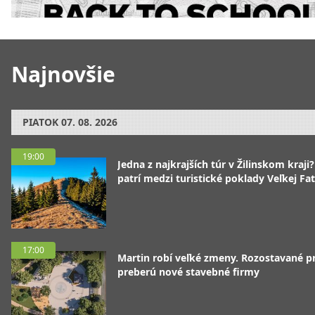
Najnovšie
PIATOK
07. 08. 2026
19:00
Jedna z najkrajších túr v Žilinskom kraji
patrí medzi turistické poklady Veľkej Fa
17:00
Martin robí veľké zmeny. Rozostavané p
preberú nové stavebné firmy