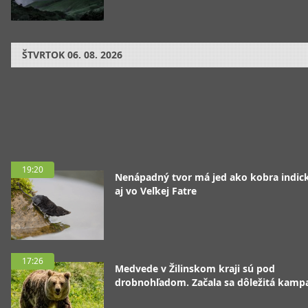
ŠTVRTOK
06. 08. 2026
19:20
Nenápadný tvor má jed ako kobra indická
aj vo Veľkej Fatre
17:26
Medvede v Žilinskom kraji sú pod
drobnohľadom. Začala sa dôležitá kamp