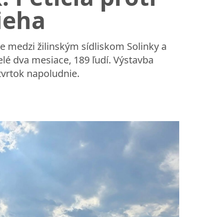
ieha
 medzi žilinským sídliskom Solinky a
lé dva mesiace, 189 ľudí. Výstavba
štvrtok napoludnie.