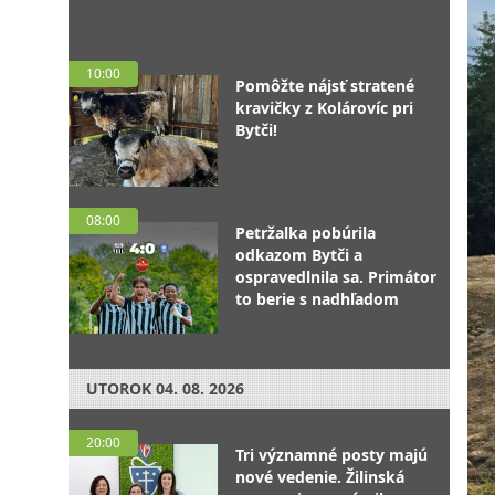
10:00
Pomôžte nájsť stratené
kravičky z Kolárovíc pri
Bytči!
08:00
Petržalka pobúrila
odkazom Bytči a
ospravedlnila sa. Primátor
to berie s nadhľadom
UTOROK
04. 08. 2026
20:00
Tri významné posty majú
nové vedenie. Žilinská