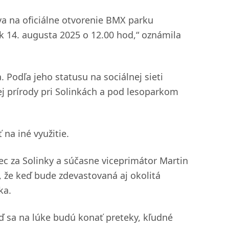
va na oficiálne otvorenie BMX parku
ok 14. augusta 2025 o 12.00 hod,“ oznámila
. Podľa jeho statusu na sociálnej sieti
ej prírody pri Solinkách a pod lesoparkom
na iné využitie.
ec za Solinky a súčasne viceprimátor Martin
é, že keď bude zdevastovaná aj okolitá
ka.
ď sa na lúke budú konať preteky, kľudné