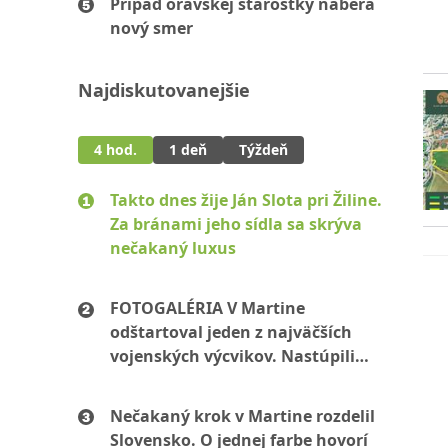
Prípad oravskej starostky naberá
nový smer
Najdiskutovanejšie
4 hod.
1 deň
Týždeň
Takto dnes žije Ján Slota pri Žiline.
Za bránami jeho sídla sa skrýva
nečakaný luxus
FOTOGALÉRIA V Martine
odštartoval jeden z najväčších
vojenských výcvikov. Nastúpili
stovky mužov aj žien
Nečakaný krok v Martine rozdelil
Slovensko. O jednej farbe hovorí