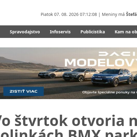
Piatok
07. 08. 2026 07:12:09
| Meniny má
Štefá
Spravodajstvo
Infoservis
Publicistika
Kam na o
o štvrtok otvoria 
olinkách BMX park.