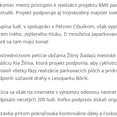
koniec mesto pristúpilo k realizácii projektu BMX pa
pitulík. Projekt podporuje aj trojnásobný majster svet
upina ľudí, v spolupráci s Petrom Cibulkom, však vypí
rem iného, zvýšeného hluku, či množstva zaparkovan
oré sa tam majú konať.
ostredníctvom petície občania Žiliny žiadajú mestské 
dáciu Kia Žilina, ktorá projekt podporila, aby cyklist
tavili všetky fázy realizácie parkovacích plôch a prid
dporili súčasné dráhy v Lesoparku Bôrik.
tícia sa však na internete s výraznou odozvou nestretl
dpísalo necelých 200 ľudí. Koľko podpisov získali orga
stavba pritom pokračovala kontinuálne ďalej a čosko