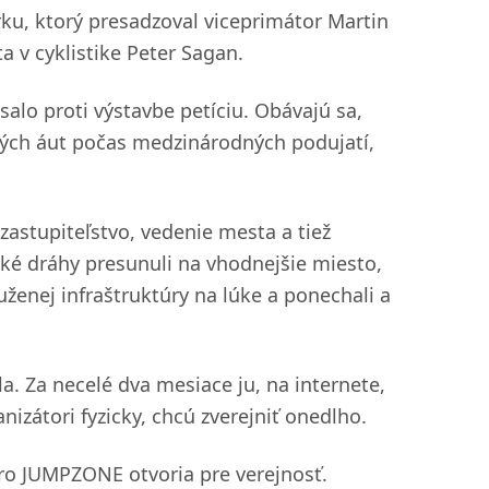
rku, ktorý presadzoval viceprimátor Martin
a v cyklistike Peter Sagan.
salo proti výstavbe petíciu. Obávajú sa,
ých áut počas medzinárodných podujatí,
zastupiteľstvo, vedenie mesta a tiež
ické dráhy presunuli na vhodnejšie miesto,
ruženej infraštruktúry na lúke a ponechali a
a. Za necelé dva mesiace ju, na internete,
nizátori fyzicky, chcú zverejniť onedlho.
ro JUMPZONE otvoria pre verejnosť.