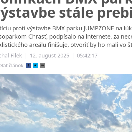
ýstavbe stále preb
tíciu proti výstavbe BMX parku JUMPZONE na lúke
soparkom Chrasť, podpísalo na internete, za nece
klistického areálu finišuje, otvoriť by ho mali vo 
hal Filek
|
12. august 2025
|
05:42:17
eľať článok