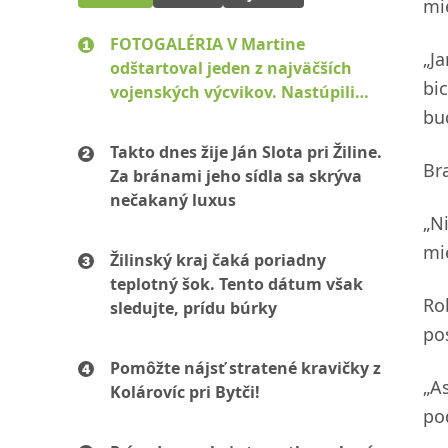
mi
FOTOGALÉRIA V Martine
„J
odštartoval jeden z najväčších
bi
vojenských výcvikov. Nastúpili
stovky mužov aj žien
bu
Takto dnes žije Ján Slota pri Žiline.
Br
Za bránami jeho sídla sa skrýva
nečakaný luxus
„N
mi
Žilinský kraj čaká poriadny
teplotný šok. Tento dátum však
Ro
sledujte, prídu búrky
po
Pomôžte nájsť stratené kravičky z
„A
Kolárovíc pri Bytči!
pod