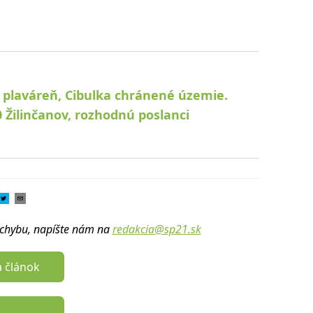
plaváreň, Cibulka chránené územie.
 Žilinčanov, rozhodnú poslanci
u chybu, napíšte nám na
redakcia@sp21.sk
a článok