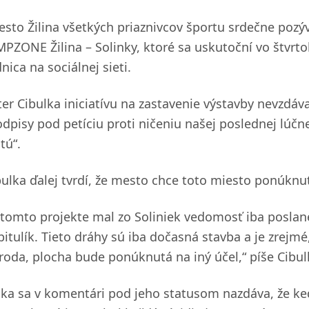
esto Žilina všetkých priaznivcov športu srdečne pozý
MPZONE Žilina – Solinky, ktoré sa uskutoční vo štvrt
nica na sociálnej sieti.
ter Cibulka iniciatívu na zastavenie výstavby nevzdáva
odpisy pod petíciu proti ničeniu našej poslednej lúčn
tú“.
bulka ďalej tvrdí, že mesto chce toto miesto ponúknuť 
 tomto projekte mal zo Soliniek vedomosť iba poslan
pitulík. Tieto dráhy sú iba dočasná stavba a je zrejm
íroda, plocha bude ponúknutá na iný účel,“ píše Cibul
nka sa v komentári pod jeho statusom nazdáva, že ke