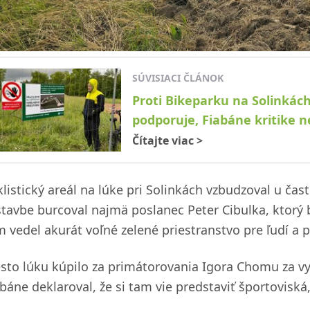
SÚVISIACI ČLÁNOK
Proti Bikeparku na Solinkách
podporuje, Fiabáne kritike 
Čítajte viac
>
listický areál na lúke pri Solinkách vzbudzoval u čas
stavbe burcoval najmä poslanec Peter Cibulka, ktorý b
m vedel akurát voľné zelené priestranstvo pre ľudí a p
sto lúku kúpilo za primátorovania Igora Chomu za vy
abáne deklaroval, že si tam vie predstaviť športoviská