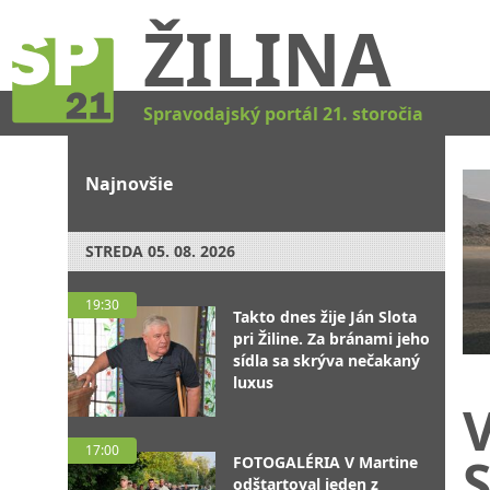
ŽILINA
Spravodajský portál 21. storočia
Najnovšie
STREDA
05. 08. 2026
19:30
Takto dnes žije Ján Slota
pri Žiline. Za bránami jeho
sídla sa skrýva nečakaný
luxus
V
17:00
S
FOTOGALÉRIA V Martine
odštartoval jeden z