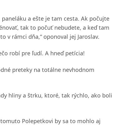
o paneláku a ešte je tam cesta. Ak počujte
énovať, tak to počuť nebudete, a keď tam
 v rámci dňa,“ oponoval jej Jaroslav.
čo robí pre ľudí. A hneď petícia!
árodné preteky na totálne nevhodnom
 hliny a štrku, ktoré, tak rýchlo, ako boli
o tomuto Polepetkovi by sa to mohlo aj