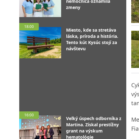
nemocnica oznámila
zmeny
18:00
Miesto, kde sa stretáva
láska, príroda a história.
Tento kút Kysúc stojí za
návštevu
Cyk
vý
ta
16:00
Veľký úspech odborníka z
Me
Martina. Získal prestížny
Fi
grant na výskum
hematológie