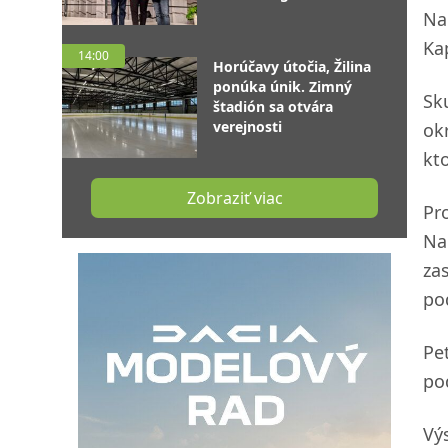
Na
Ka
14:00
Horúčavy útočia, Žilina
ponúka únik. Zimný
Sk
štadión sa otvára
verejnosti
ok
kt
Zobraziť viac
Pr
Na
zas
po
Pe
po
Vý