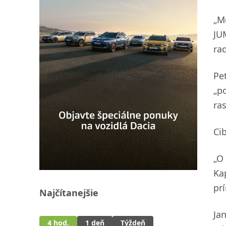
„M
JU
rad
Pe
„p
ras
Ci
„O
Ka
pr
Najčítanejšie
Ja
4 hod.
1 deň
Týždeň