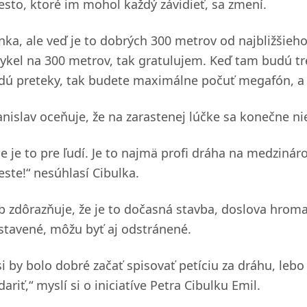
esto, ktoré im mohol každý závidieť, sa zmení.
anka, ale veď je to dobrých 300 metrov od najbližšieh
cykel na 300 metrov, tak gratulujem. Keď tam budú tr
dú preteky, tak budete maximálne počuť megafón, a to
anislav oceňuje, že na zarastenej lúčke sa konečne nie
ie je to pre ľudí. Je to najmä profi dráha na medzin
este!“ nesúhlasí Cibulka.
b zdôrazňuje, že je to dočasná stavba, doslova hromady
stavené, môžu byť aj odstránené.
si by bolo dobré začať spisovať petíciu za dráhu, leb
ariť,“ myslí si o iniciatíve Petra Cibulku Emil.