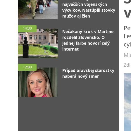
najväčších vojenských
v
výcvikov. Nastúpili stovky
mužov aj žien
Pe
14:30
Nečakaný krok v Martine
Le
rozdelil Slovensko. O
jednej farbe hovorí celý
cy
internet
Mic
Zdi
12:00
Prípad oravskej starostky
naberá nový smer