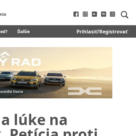
nia
Prihlasiť/Registrovať
bed?
Ďalšie
na lúke na
 Petícia proti