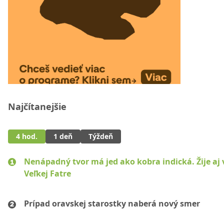
Najčítanejšie
4 hod.
1 deň
Týždeň
Nenápadný tvor má jed ako kobra indická. Žije aj 
Veľkej Fatre
Prípad oravskej starostky naberá nový smer