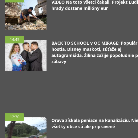
VIDEO Na toto všetci čakali. Projekt Ľudi
hrady dostane milióny eur
14:45
BACK TO SCHOOL v OC MIRAGE: Populár
hostia, Disney maskoti, súťaže aj
autogramiáda. Žilina zažije popoludnie p
zábavy
12:30
Orava získala peniaze na kanalizáciu. Ni
všetky obce sú ale pripravené