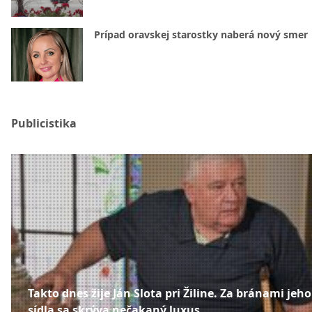
Prípad oravskej starostky naberá nový smer
Publicistika
Takto dnes žije Ján Slota pri Žiline. Za bránami jeho
sídla sa skrýva nečakaný luxus