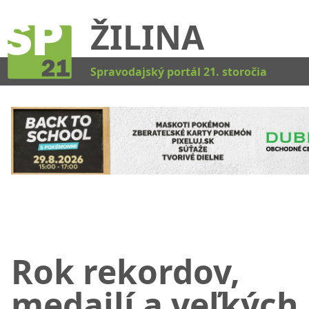
ŽILINA
Kat
Spravodajský portál 21. storočia
Rok rekordov,
medailí a veľkých