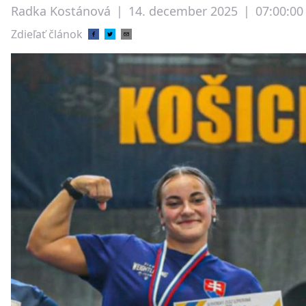
Radka Kostánová
|
14. december 2025
|
07:00:00
Zdieľať článok