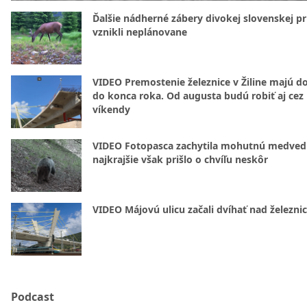
Ďalšie nádherné zábery divokej slovenskej pr
vznikli neplánovane
VIDEO Premostenie železnice v Žiline majú d
do konca roka. Od augusta budú robiť aj cez
víkendy
VIDEO Fotopasca zachytila mohutnú medvedi
najkrajšie však prišlo o chvíľu neskôr
VIDEO Májovú ulicu začali dvíhať nad železni
Podcast