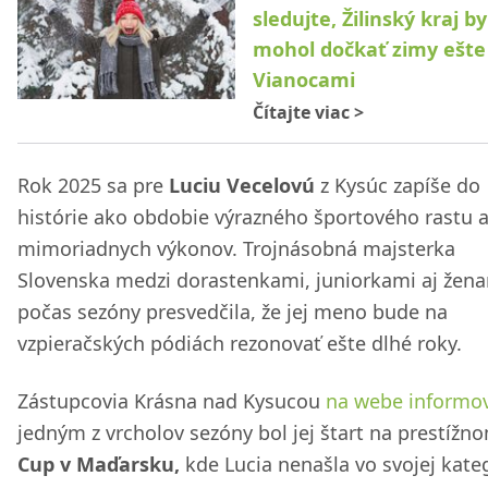
sledujte, Žilinský kraj by
mohol dočkať zimy ešte
Vianocami
Čítajte viac
>
Rok 2025 sa pre
Luciu Vecelovú
z Kysúc zapíše do
histórie ako obdobie výrazného športového rastu 
mimoriadnych výkonov. Trojnásobná majsterka
Slovenska medzi dorastenkami, juniorkami aj žen
počas sezóny presvedčila, že jej meno bude na
vzpieračských pódiách rezonovať ešte dlhé roky.
Zástupcovia Krásna nad Kysucou
na webe informov
jedným z vrcholov sezóny bol jej štart na prestíž
Cup v Maďarsku,
kde Lucia nenašla vo svojej kateg