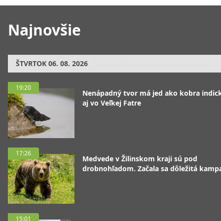
Najnovšie
ŠTVRTOK
06. 08. 2026
19:20
Nenápadný tvor má jed ako kobra indická
aj vo Veľkej Fatre
17:26
Medvede v Žilinskom kraji sú pod
drobnohľadom. Začala sa dôležitá kamp
15:01