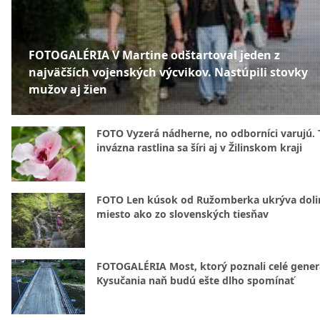
FOTOGALÉRIA V Martine odštartoval jeden z
najväčších vojenských výcvikov. Nastúpili stovky
mužov aj žien
FOTO Vyzerá nádherne, no odborníci varujú. 
invázna rastlina sa šíri aj v Žilinskom kraji
FOTO Len kúsok od Ružomberka ukrýva doli
miesto ako zo slovenských tiesňav
FOTOGALÉRIA Most, ktorý poznali celé gener
Kysučania naň budú ešte dlho spomínať