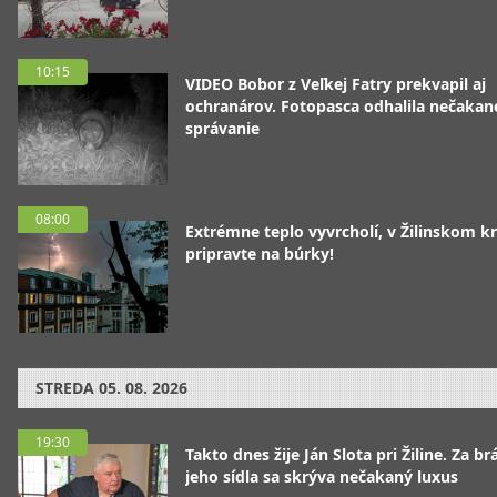
10:15
VIDEO Bobor z Veľkej Fatry prekvapil aj
ochranárov. Fotopasca odhalila nečakan
správanie
08:00
Extrémne teplo vyvrcholí, v Žilinskom kr
pripravte na búrky!
STREDA
05. 08. 2026
19:30
Takto dnes žije Ján Slota pri Žiline. Za b
jeho sídla sa skrýva nečakaný luxus