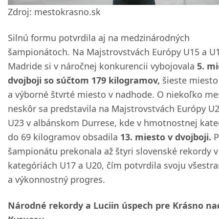
Zdroj: mestokrasno.sk
Silnú formu potvrdila aj na medzinárodných
šampionátoch. Na Majstrovstvách Európy U15 a U1
Madride si v náročnej konkurencii vybojovala
5. mi
dvojboji so súčtom 179 kilogramov,
šieste miesto
a výborné štvrté miesto v nadhode. O niekoľko me
neskôr sa predstavila na Majstrovstvách Európy U2
U23 v albánskom Durrese, kde v hmotnostnej kate
do 69 kilogramov obsadila
13. miesto v dvojboji.
P
šampionátu prekonala až štyri slovenské rekordy v
kategóriách U17 a U20, čím potvrdila svoju všestr
a výkonnostný progres.
Národné rekordy a Luciin úspech pre Krásno na