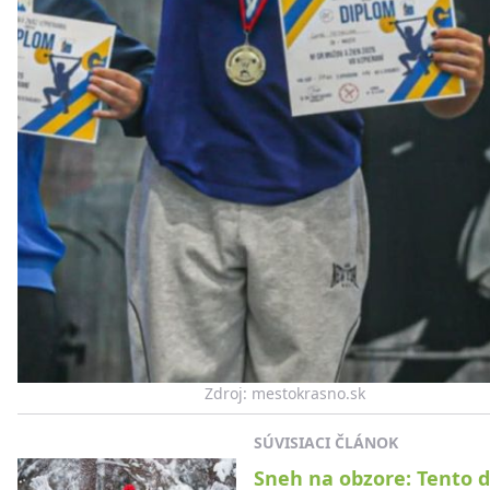
Zdroj: mestokrasno.sk
SÚVISIACI ČLÁNOK
Sneh na obzore: Tento 