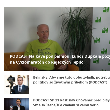
PODCAST Na káve pod palmou. Ľuboš Dupkala poz
na Cyklomaratón do Rajeckých Teplíc
Belinský: Aby sme túto dobu zvládli, potreb
politikov so životným príbehom (PODCAST)
PODCAST SP 21 Rastislav Chovanec pred play-
Sme skúsenejší a chalani si veľmi veria