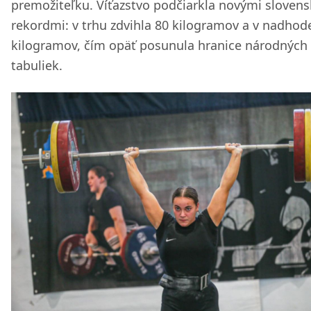
premožiteľku. Víťazstvo podčiarkla novými sloven
rekordmi: v trhu zdvihla 80 kilogramov a v nadhod
kilogramov, čím opäť posunula hranice národných
tabuliek.