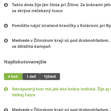
Takto dnes žije Ján Slota pri Žiline. Za bránami jeh
sa skrýva nečakaný luxus
Pomôžte nájsť stratené kravičky z Kolárovíc pri By
Medvede v Žilinskom kraji sú pod drobnohľadom. 
sa dôležitá kampaň
Najdiskutovanejšie
4 hod.
1 deň
Týždeň
Nenápadný tvor má jed ako kobra indická. Žije aj 
Veľkej Fatre
Medvede v Žilinskom kraji sú pod drobnohľadom. 