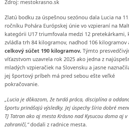
Zdroj: mestokrasno.sk
Zlatú bodku za úspešnou sezónou dala Lucia na 11
ročníku Pohára Európskej únie vo vzpieraní na Malt
kategórii U17 triumfovala medzi 12 pretekárkami, 
zvládla trh 84 kilogramov, nadhod 106 kilogramov 
celkový súčet 190 kilogramov.
Týmto presvedčiv
víťazstvom uzavrela rok 2025 ako jedna z najúspeš
mladých vzpieračiek na Slovensku a jasne naznačila
jej športový príbeh má pred sebou ešte veľké
pokračovanie.
„Lucia je dôkazom, že tvrdá práca, disciplína a oddan
športu prinášajú výsledky. Jej úspechy šíria dobré men
TJ Tatran ako aj mesta Krásno nad Kysucou doma aj v
zahraničí,“
dodali z radnice mesta.