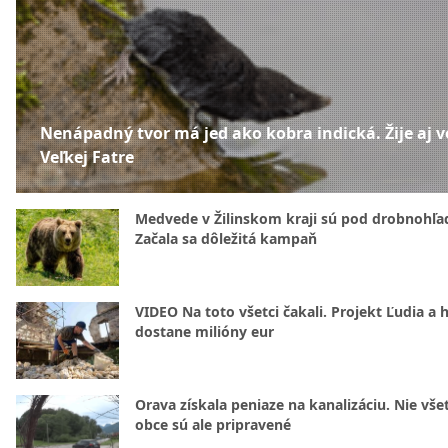
Nenápadný tvor má jed ako kobra indická. Žije aj v
Veľkej Fatre
Medvede v Žilinskom kraji sú pod drobnohľ
Začala sa dôležitá kampaň
VIDEO Na toto všetci čakali. Projekt Ľudia a 
dostane milióny eur
Orava získala peniaze na kanalizáciu. Nie vše
obce sú ale pripravené