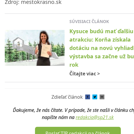
Zdroj: mestokrasno.sk
SÚVISIACI ČLÁNOK
Kysuce budú mať ďalšiu
atrakciu: Korňa získala
dotáciu na novú vyhliad
výstavba sa začne už bu
rok
Čítajte viac
>
Zdieľať článok
Ďakujeme, že nás čítate. V prípade, že ste našli v článku c
napíšte nám na
redakcia@sp21.sk
Poslať TIP redakcii na článok