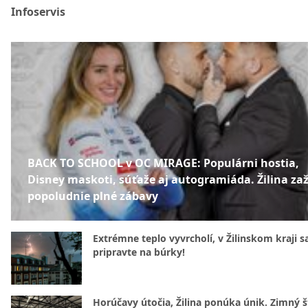
Infoservis
BACK TO SCHOOL v OC MIRAGE: Populárni hostia,
Disney maskoti, súťaže aj autogramiáda. Žilina zaž
popoludnie plné zábavy
Extrémne teplo vyvrcholí, v Žilinskom kraji s
pripravte na búrky!
Horúčavy útočia, Žilina ponúka únik. Zimný 