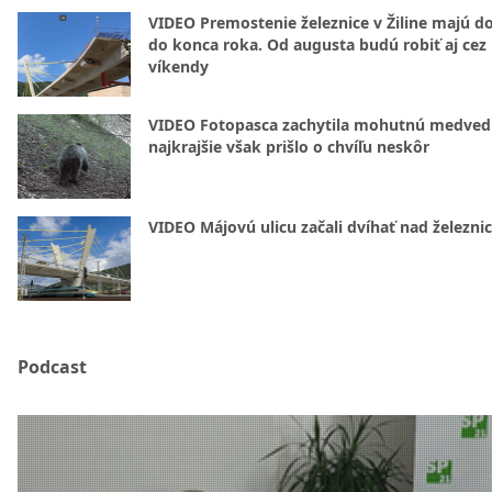
VIDEO Premostenie železnice v Žiline majú d
do konca roka. Od augusta budú robiť aj cez
víkendy
VIDEO Fotopasca zachytila mohutnú medvedi
najkrajšie však prišlo o chvíľu neskôr
VIDEO Májovú ulicu začali dvíhať nad železni
Podcast