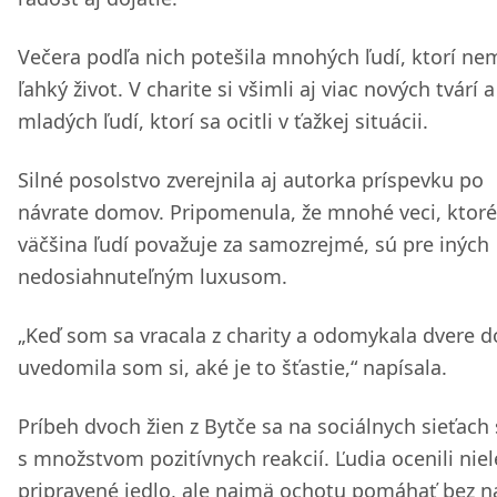
Večera podľa nich potešila mnohých ľudí, ktorí ne
ľahký život. V charite si všimli aj viac nových tvárí a
mladých ľudí, ktorí sa ocitli v ťažkej situácii.
Silné posolstvo zverejnila aj autorka príspevku po
návrate domov. Pripomenula, že mnohé veci, ktoré
väčšina ľudí považuje za samozrejmé, sú pre iných
nedosiahnuteľným luxusom.
„Keď som sa vracala z charity a odomykala dvere 
uvedomila som si, aké je to šťastie,“ napísala.
Príbeh dvoch žien z Bytče sa na sociálnych sieťach 
s množstvom pozitívnych reakcií. Ľudia ocenili nie
pripravené jedlo, ale najmä ochotu pomáhať bez n