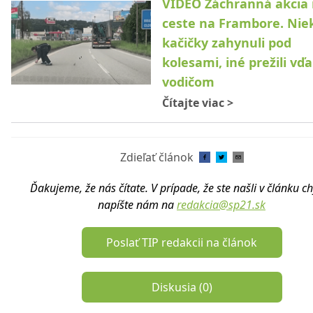
VIDEO Záchranná akcia
ceste na Frambore. Nie
kačičky zahynuli pod
kolesami, iné prežili vď
vodičom
Čítajte viac
>
Zdieľať článok
Ďakujeme, že nás čítate. V prípade, že ste našli v článku c
napíšte nám na
redakcia@sp21.sk
Poslať TIP redakcii na článok
Diskusia (
0
)