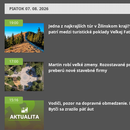
PIATOK
07. 08. 2026
19:00
Jedna z najkrajších túr v Žilinskom kraji
patrí medzi turistické poklady Veľkej Fa
17:00
Martin robí veľké zmeny. Rozostavané p
preberú nové stavebné firmy
15:16
Vodiči, pozor na dopravné obmedzenie. 
Bytči sa zrazilo päť áut