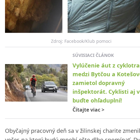
Zdroj: Facebook/Klub pomoci
SÚVISIACI ČLÁNOK
Vylúčenie áut z cyklotra
medzi Bytčou a Kotešo
zamietol dopravný
inšpektorát. Cyklisti aj v
buďte ohľaduplní!
Čítajte viac
>
Obyčajný pracovný deň sa v žilinskej charite zmeni
večer, na ktorý budú mnohí ešte dlho spomínať. D