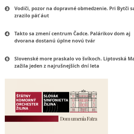
Vodiči, pozor na dopravné obmedzenie. Pri Bytči s
zrazilo päť áut
Takto sa zmení centrum Čadce. Palárikov dom aj
dvorana dostanú úplne novú tvár
Slovenské more praskalo vo švíkoch. Liptovská M
zažila jeden z najrušnejších dní leta