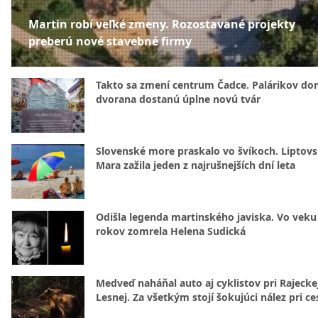
Martin robí veľké zmeny. Rozostavané projekty
preberú nové stavebné firmy
Takto sa zmení centrum Čadce. Palárikov do
dvorana dostanú úplne novú tvár
Slovenské more praskalo vo švíkoch. Liptov
Mara zažila jeden z najrušnejších dní leta
Odišla legenda martinského javiska. Vo veku
rokov zomrela Helena Sudická
Medveď naháňal auto aj cyklistov pri Rajecke
Lesnej. Za všetkým stojí šokujúci nález pri ce