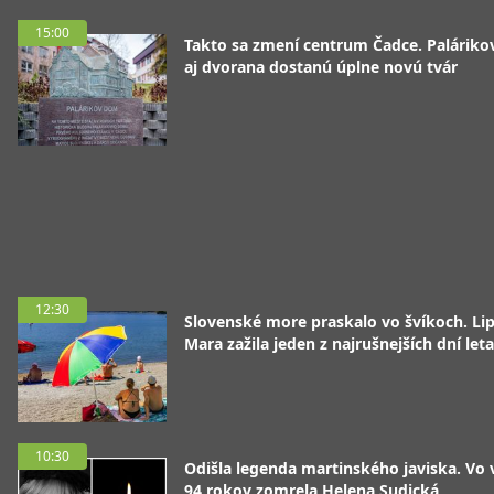
15:00
Takto sa zmení centrum Čadce. Palárik
aj dvorana dostanú úplne novú tvár
12:30
Slovenské more praskalo vo švíkoch. Li
Mara zažila jeden z najrušnejších dní leta
10:30
Odišla legenda martinského javiska. Vo
94 rokov zomrela Helena Sudická