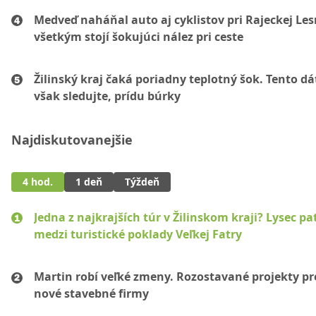
Medveď naháňal auto aj cyklistov pri Rajeckej Les
všetkým stojí šokujúci nález pri ceste
Žilinský kraj čaká poriadny teplotný šok. Tento d
však sledujte, prídu búrky
Najdiskutovanejšie
4 hod.
1 deň
Týždeň
Jedna z najkrajších túr v Žilinskom kraji? Lysec pat
medzi turistické poklady Veľkej Fatry
Martin robí veľké zmeny. Rozostavané projekty p
nové stavebné firmy