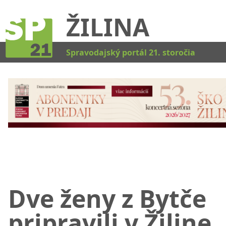
ŽILINA
Kat
Spravodajský portál 21. storočia
Dve ženy z Bytče
pripravili v Žiline