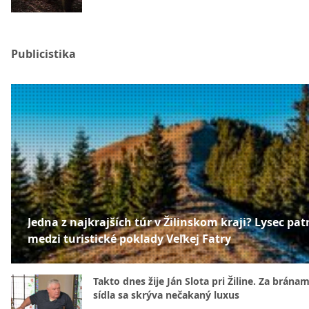
Publicistika
Jedna z najkrajších túr v Žilinskom kraji? Lysec patr
medzi turistické poklady Veľkej Fatry
Takto dnes žije Ján Slota pri Žiline. Za bránam
sídla sa skrýva nečakaný luxus