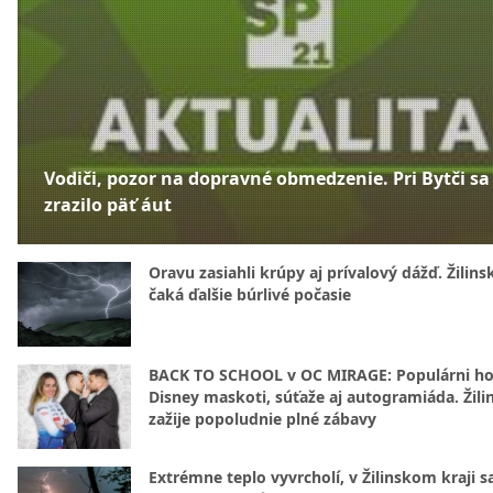
Vodiči, pozor na dopravné obmedzenie. Pri Bytči sa
zrazilo päť áut
Oravu zasiahli krúpy aj prívalový dážď. Žilins
čaká ďalšie búrlivé počasie
BACK TO SCHOOL v OC MIRAGE: Populárni hos
Disney maskoti, súťaže aj autogramiáda. Žili
zažije popoludnie plné zábavy
Extrémne teplo vyvrcholí, v Žilinskom kraji s