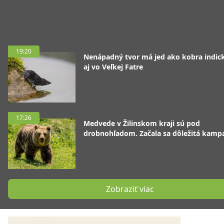
19:20
Nenápadný tvor má jed ako kobra indická
aj vo Veľkej Fatre
17:26
Medvede v Žilinskom kraji sú pod
drobnohľadom. Začala sa dôležitá kamp
Zobraziť viac