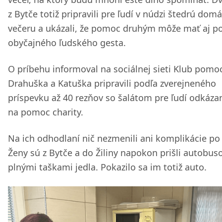
z Bytče totiž pripravili pre ľudí v núdzi štedrú dom
večeru a ukázali, že pomoc druhým môže mať aj 
obyčajného ľudského gesta.
O príbehu informoval na sociálnej sieti Klub pomoc
Drahuška a Katuška pripravili podľa zverejneného
príspevku až 40 rezňov so šalátom pre ľudí odkáza
na pomoc charity.
Na ich odhodlaní nič nezmenili ani komplikácie po 
Ženy sú z Bytče a do Žiliny napokon prišli autobus
plnými taškami jedla. Pokazilo sa im totiž auto.