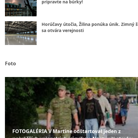
pripravte na búrky!
Horúčavy útočia, Žilina ponúka únik. Zimný 
sa otvára verejnosti
Foto
FOTOGALÉRIA V Martine odštartoval jeden z