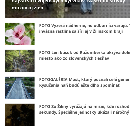
najväčších vojenských výcvikov. Nastúpili stovky
mužov aj žien
FOTO Vyzerá nádherne, no odborníci varujú. 
invázna rastlina sa šíri aj v Žilinskom kraji
FOTO Len kúsok od Ružomberka ukrýva doli
miesto ako zo slovenských tiesňav
FOTOGALÉRIA Most, ktorý poznali celé gener
Kysučania naň budú ešte dlho spomínať
FOTO Zo Žiliny vyrážajú na misie, kde rozhod
sekundy. Špeciálne jednotky ukázali náročný