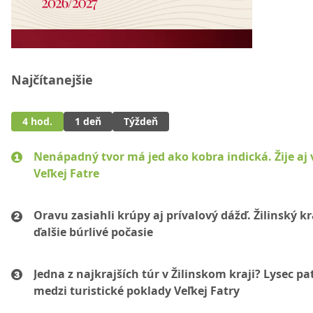
Najčítanejšie
4 hod.
1 deň
Týždeň
Nenápadný tvor má jed ako kobra indická. Žije aj 
Veľkej Fatre
Oravu zasiahli krúpy aj prívalový dážď. Žilinský k
ďalšie búrlivé počasie
Jedna z najkrajších túr v Žilinskom kraji? Lysec pat
medzi turistické poklady Veľkej Fatry