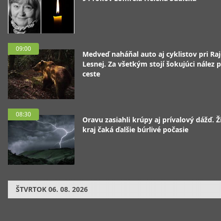
09:00
Medveď naháňal auto aj cyklistov pri Raj
Lesnej. Za všetkým stojí šokujúci nález p
ceste
08:30
Oravu zasiahli krúpy aj prívalový dážď. Ž
kraj čaká ďalšie búrlivé počasie
ŠTVRTOK
06. 08. 2026