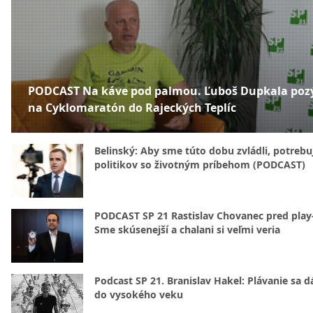
PODCAST Na káve pod palmou. Ľuboš Dupkala poz
na Cyklomaratón do Rajeckých Teplíc
Belinský: Aby sme túto dobu zvládli, potreb
politikov so životným príbehom (PODCAST)
PODCAST SP 21 Rastislav Chovanec pred play-
Sme skúsenejší a chalani si veľmi veria
Podcast SP 21. Branislav Hakel: Plávanie sa d
do vysokého veku