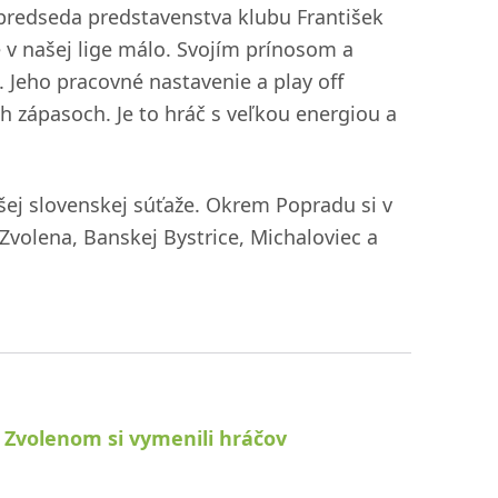
a predseda predstavenstva klubu František
 v našej lige málo. Svojím prínosom a
. Jeho pracovné nastavenie a play off
ch zápasoch. Je to hráč s veľkou energiou a
šej slovenskej súťaže. Okrem Popradu si v
Zvolena, Banskej Bystrice, Michaloviec a
o Zvolenom si vymenili hráčov