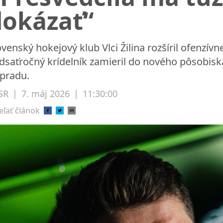
dokázať“
ovenský hokejový klub Vlci Žilina rozšíril ofenzí
idsaťročný krídelník zamieril do nového pôsobis
pradu.
SR
|
7. máj 2026
|
11:30:00
eľať článok