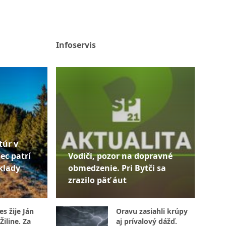
Infoservis
túr v
ec patrí
Vodiči, pozor na dopravné
klady
obmedzenie. Pri Bytči sa
zrazilo päť áut
s žije Ján
Oravu zasiahli krúpy
Žiline. Za
aj prívalový dážď.