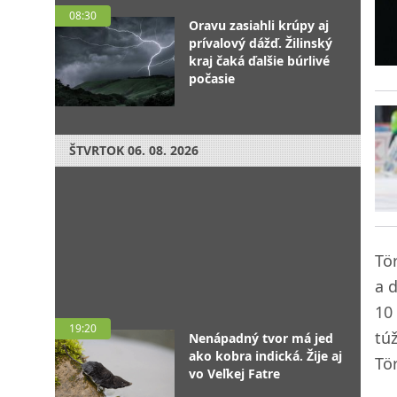
08:30
Oravu zasiahli krúpy aj
prívalový dážď. Žilinský
kraj čaká ďalšie búrlivé
počasie
ŠTVRTOK
06. 08. 2026
Tö
a ď
10
19:20
tú
Nenápadný tvor má jed
ako kobra indická. Žije aj
Tö
vo Veľkej Fatre