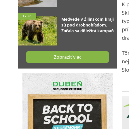
K 
Sk
17:26
Medvede v Žilinskom kraji
ty
sú pod drobnohľadom.
pr
Začala sa dôležitá kampaň
dr
Tö
Zobraziť viac
ne
Sl