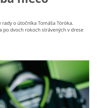
vne rady o útočníka Tomáša Töröka.
ka po dvoch rokoch strávených v drese