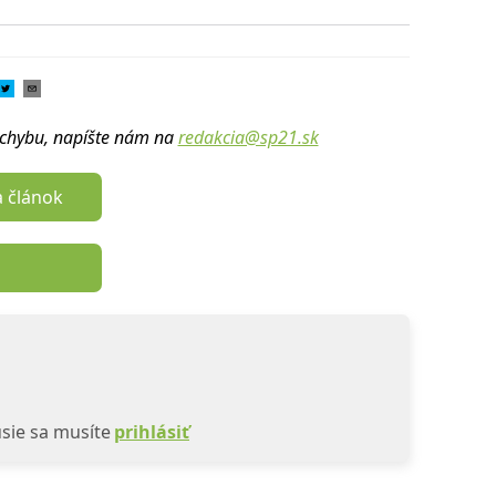
u chybu, napíšte nám na
redakcia@sp21.sk
a článok
sie sa musíte
prihlásiť