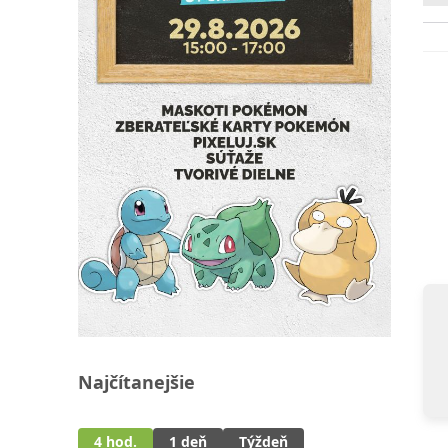
Najčítanejšie
4 hod.
1 deň
Týždeň