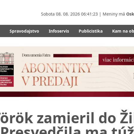
Sobota
08. 08. 2026 06:41:24
| Meniny má
Osk
Spravodajstvo
Infoservis
Publicistika
Kam na o
örök zamieril do Ži
Presvedčila ma tú