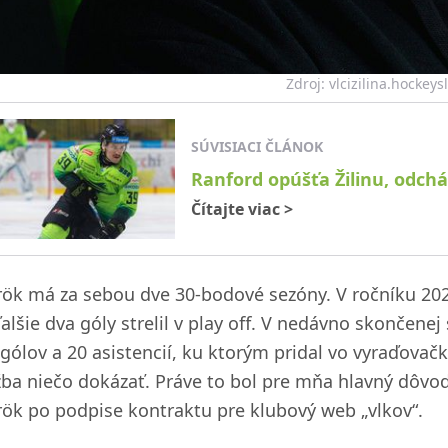
Zdroj: vlcizilina.hockeys
SÚVISIACI ČLÁNOK
Ranford opúšťa Žilinu, odc
Čítajte viac
>
rök má za sebou dve 30-bodové sezóny. V ročníku 202
alšie dva góly strelil v play off. V nedávno skončenej
 gólov a 20 asistencií, ku ktorým pridal vo vyraďovačk
žba niečo dokázať. Práve to bol pre mňa hlavný dôvod
rök po podpise kontraktu pre klubový web „vlkov“.