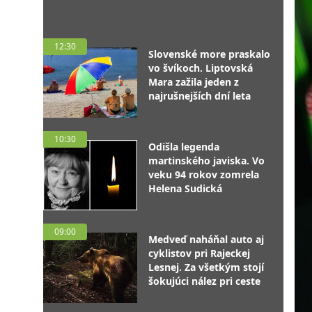
12:30
Slovenské more praskalo
vo švíkoch. Liptovská
Mara zažila jeden z
najrušnejších dní leta
10:30
Odišla legenda
martinského javiska. Vo
veku 94 rokov zomrela
Helena Sudická
09:00
Medveď naháňal auto aj
cyklistov pri Rajeckej
Lesnej. Za všetkým stojí
šokujúci nález pri ceste