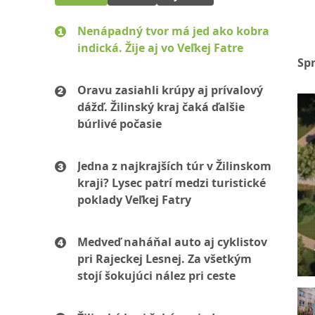
Nenápadný tvor má jed ako kobra
indická. Žije aj vo Veľkej Fatre
Sp
Oravu zasiahli krúpy aj prívalový
dážď. Žilinský kraj čaká ďalšie
búrlivé počasie
Jedna z najkrajších túr v Žilinskom
kraji? Lysec patrí medzi turistické
poklady Veľkej Fatry
Medveď naháňal auto aj cyklistov
pri Rajeckej Lesnej. Za všetkým
stojí šokujúci nález pri ceste