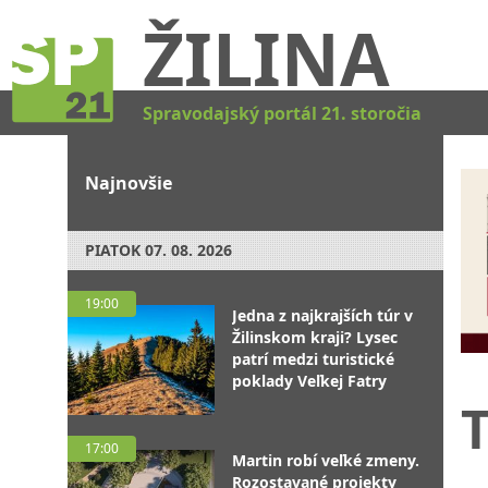
ŽILINA
Spravodajský portál 21. storočia
Najnovšie
PIATOK
07. 08. 2026
19:00
Jedna z najkrajších túr v
Žilinskom kraji? Lysec
patrí medzi turistické
poklady Veľkej Fatry
T
17:00
„
Martin robí veľké zmeny.
Rozostavané projekty