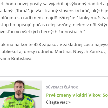
príchodu novej posily sa vyjadril aj výkonný riaditeľ 
ladaný: „Tomáš je všestranný slovenský hráč, akých je
pológiou sa radí medzi najdôležitejšie články mužstva
ístup ho opisujú počas celej sezóny, nielen v dôležitý
avosťou vo všetkých herných činnostiach.“
rök má na konte 428 zápasov v základnej časti najvyš
j obliekol aj dresy rodného Martina, Nových Zámkov, 
ovana Bratislava.
SÚVISIACI ČLÁNOK
Prvé zmeny v kádri Vlkov: S
Čítajte viac
>