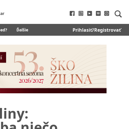
ar
Prihlasiť/Registrovať
bed?
Ďalšie
liny:
žba niečo