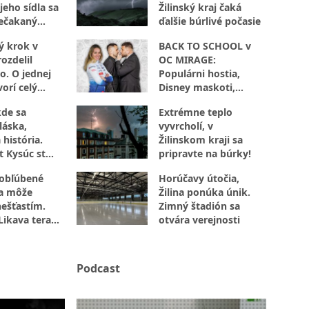
jeho sídla sa
Žilinský kraj čaká
ečakaný
ďalšie búrlivé počasie
ý krok v
BACK TO SCHOOL v
ozdelil
OC MIRAGE:
o. O jednej
Populárni hostia,
orí celý
Disney maskoti,
súťaže aj
kde sa
Extrémne teplo
autogramiáda. Žilina
láska,
vyvrcholí, v
zažije popoludnie
 história.
Žilinskom kraji sa
plné zábavy
t Kysúc stojí
pripravte na búrky!
evu
 obľúbené
Horúčavy útočia,
sa môže
Žilina ponúka únik.
nešťastím.
Zimný štadión sa
Likava teraz
otvára verejnosti
jte
Podcast