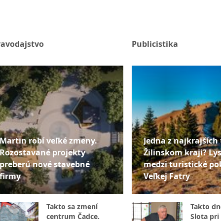
ravodajstvo
Publicistika
Martin robí veľké zmeny.
Jedna z najkrajších 
Rozostavané projekty
Žilinskom kraji? Lys
preberú nové stavebné
medzi turistické po
firmy
Veľkej Fatry
Takto sa zmení
Takto dne
centrum Čadce.
Slota pri 