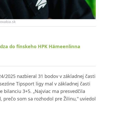
lovakia.sk
hádza do fínskeho HPK Hämeenlinna
4/2025 nazbieral 31 bodov v základnej časti
 sezóne Tipsport ligy mal v základnej časti
e bilanciu 3+5. „Najviac ma presvedčila
, prečo som sa rozhodol pre Žilinu,“ uviedol