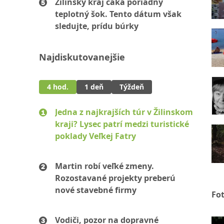
Žilinský kraj čaká poriadny
teplotný šok. Tento dátum však
sledujte, prídu búrky
Najdiskutovanejšie
4 hod.
1 deň
Týždeň
Jedna z najkrajších túr v Žilinskom
kraji? Lysec patrí medzi turistické
poklady Veľkej Fatry
Martin robí veľké zmeny.
Rozostavané projekty preberú
nové stavebné firmy
Fo
Vodiči, pozor na dopravné