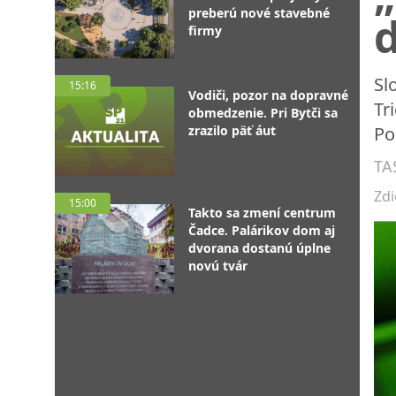
preberú nové stavebné
firmy
Sl
15:16
Vodiči, pozor na dopravné
Tr
obmedzenie. Pri Bytči sa
zrazilo päť áut
Po
TA
Zdi
15:00
Takto sa zmení centrum
Čadce. Palárikov dom aj
dvorana dostanú úplne
novú tvár