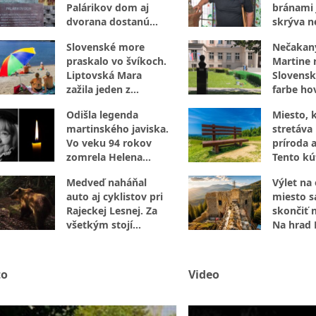
Palárikov dom aj
bránami 
dvorana dostanú
skrýva n
úplne novú tvár
luxus
Slovenské more
Nečakan
praskalo vo švíkoch.
Martine r
Liptovská Mara
Slovensk
zažila jeden z
farbe hov
najrušnejších dní leta
internet
Odišla legenda
Miesto, 
martinského javiska.
stretáva 
Vo veku 94 rokov
príroda a
zomrela Helena
Tento kú
Sudická
za návšt
Medveď naháňal
Výlet na
auto aj cyklistov pri
miesto 
Rajeckej Lesnej. Za
skončiť 
všetkým stojí
Na hrad 
šokujúci nález pri
nevstupu
ceste
to
Video