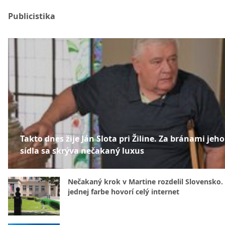
Publicistika
Takto dnes žije Ján Slota pri Žiline. Za bránami jeho
sídla sa skrýva nečakaný luxus
Nečakaný krok v Martine rozdelil Slovensko.
jednej farbe hovorí celý internet