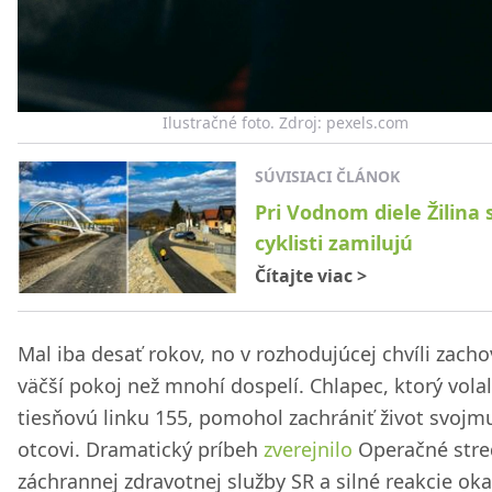
Ilustračné foto. Zdroj: pexels.com
SÚVISIACI ČLÁNOK
Pri Vodnom diele Žilina s
cyklisti zamilujú
Čítajte viac
>
Mal iba desať rokov, no v rozhodujúcej chvíli zacho
väčší pokoj než mnohí dospelí. Chlapec, ktorý vola
tiesňovú linku 155, pomohol zachrániť život svojm
otcovi. Dramatický príbeh
zverejnilo
Operačné stre
záchrannej zdravotnej služby SR a silné reakcie ok