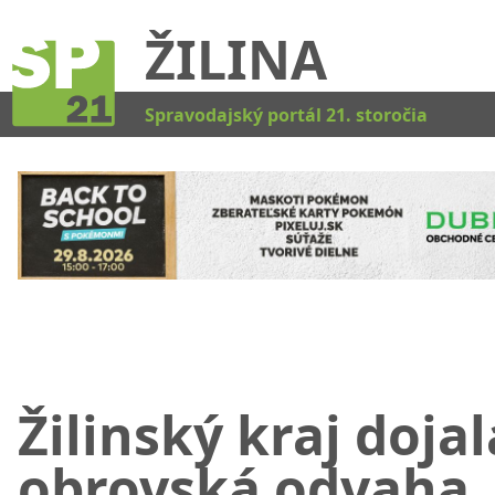
ŽILINA
Kat
Spravodajský portál 21. storočia
Žilinský kraj dojal
obrovská odvaha