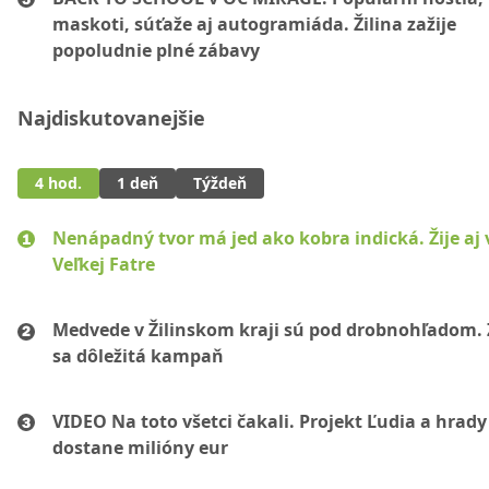
maskoti, súťaže aj autogramiáda. Žilina zažije
popoludnie plné zábavy
Najdiskutovanejšie
4 hod.
1 deň
Týždeň
Nenápadný tvor má jed ako kobra indická. Žije aj 
Veľkej Fatre
Medvede v Žilinskom kraji sú pod drobnohľadom. 
sa dôležitá kampaň
VIDEO Na toto všetci čakali. Projekt Ľudia a hrady
dostane milióny eur