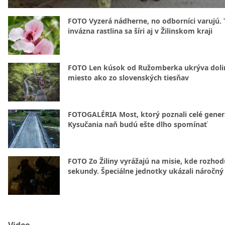
FOTO Vyzerá nádherne, no odborníci varujú. 
invázna rastlina sa šíri aj v Žilinskom kraji
FOTO Len kúsok od Ružomberka ukrýva doli
miesto ako zo slovenských tiesňav
FOTOGALÉRIA Most, ktorý poznali celé gener
Kysučania naň budú ešte dlho spomínať
FOTO Zo Žiliny vyrážajú na misie, kde rozhod
sekundy. Špeciálne jednotky ukázali náročný