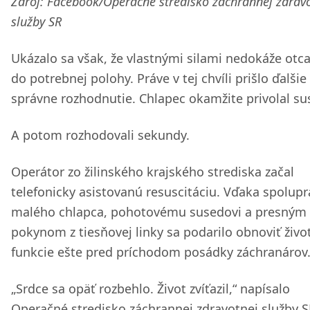
Zdroj: Facebook/Operačné stredisko záchrannej zdrav
služby SR
Ukázalo sa však, že vlastnými silami nedokáže otca
do potrebnej polohy. Práve v tej chvíli prišlo ďalšie
správne rozhodnutie. Chlapec okamžite privolal su
A potom rozhodovali sekundy.
Operátor zo žilinského krajského strediska začal
telefonicky asistovanú resuscitáciu. Vďaka spolupr
malého chlapca, pohotovému susedovi a presným
pokynom z tiesňovej linky sa podarilo obnoviť živo
funkcie ešte pred príchodom posádky záchranárov
„Srdce sa opäť rozbehlo. Život zvíťazil,“ napísalo
Operačné stredisko záchrannej zdravotnej služby S