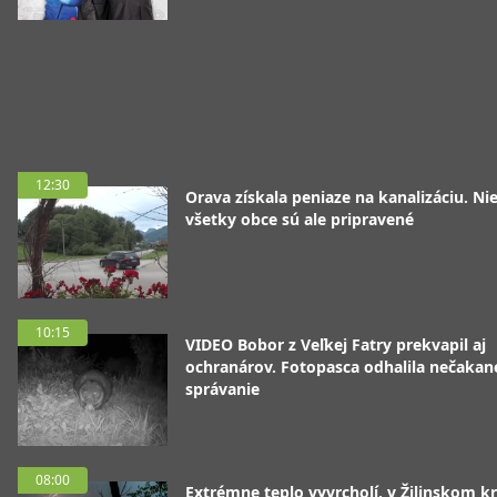
12:30
Orava získala peniaze na kanalizáciu. Ni
všetky obce sú ale pripravené
10:15
VIDEO Bobor z Veľkej Fatry prekvapil aj
ochranárov. Fotopasca odhalila nečakan
správanie
08:00
Extrémne teplo vyvrcholí, v Žilinskom kr