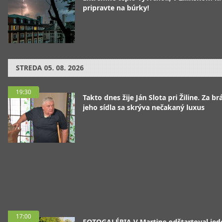
pripravte na búrky!
STREDA
05. 08. 2026
19:30
Takto dnes žije Ján Slota pri Žiline. Za b
jeho sídla sa skrýva nečakaný luxus
17:00
FOTOGALÉRIA V Martine odštartoval jed