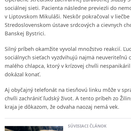
sociálnej sieti. Pacienta následne previezli do nem
v Liptovskom Mikuláši. Neskôr pokračoval v liečbe
Stredoslovenskom ústave srdcových a cievnych ch
Banskej Bystrici.
Silný príbeh okamžite vyvolal množstvo reakcií. Ľu
sociálnych sieťach vyzdvihujú najmä neuveriteľnú
malého chlapca, ktorý v krízovej chvíli nespanikáril
dokázal konať.
Aj obyčajný telefonát na tiesňovú linku môže v spr
chvíli zachrániť ľudský život. A tento príbeh zo Žil
kraja je dôkazom, že odvaha naozaj nemá vek.
SÚVISIACI ČLÁNOK