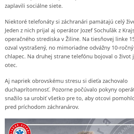
zaplavili sociálne siete.
Niektoré telefonáty si záchranári pamätajú celý živ
Jeden z nich prijal aj operátor Jozef Sochuľák z Kra
operačného strediska v Žiline. Na tiesňovej linke 1
ozval vystrašený, no mimoriadne odvážny 10-ročný
chlapec. Na druhej strane telefónu bojoval o život 
otec.
Aj napriek obrovskému stresu si dieťa zachovalo
duchaprítomnosť. Pozorne počúvalo pokyny operá
snažilo sa urobiť všetko pre to, aby otcovi pomohl
pred príchodom záchranárov.