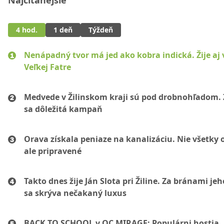
Najčítanejšie
4 hod.
1 deň
Týždeň
Nenápadný tvor má jed ako kobra indická. Žije aj 
Veľkej Fatre
Medvede v Žilinskom kraji sú pod drobnohľadom. 
sa dôležitá kampaň
Orava získala peniaze na kanalizáciu. Nie všetky 
ale pripravené
Takto dnes žije Ján Slota pri Žiline. Za bránami jeh
sa skrýva nečakaný luxus
BACK TO SCHOOL v OC MIRAGE: Populárni hostia,