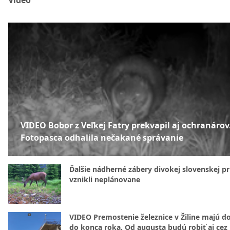
Video
VIDEO Bobor z Veľkej Fatry prekvapil aj ochranárov
Fotopasca odhalila nečakané správanie
Ďalšie nádherné zábery divokej slovenskej pr
vznikli neplánovane
VIDEO Premostenie železnice v Žiline majú d
do konca roka. Od augusta budú robiť aj cez