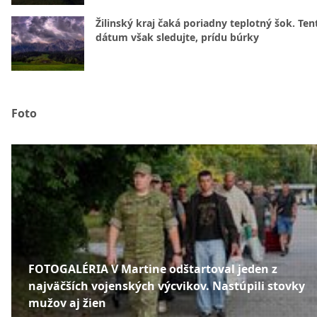
Žilinský kraj čaká poriadny teplotný šok. Ten
dátum však sledujte, prídu búrky
Foto
FOTOGALÉRIA V Martine odštartoval jeden z
najväčších vojenských výcvikov. Nastúpili stovky
mužov aj žien