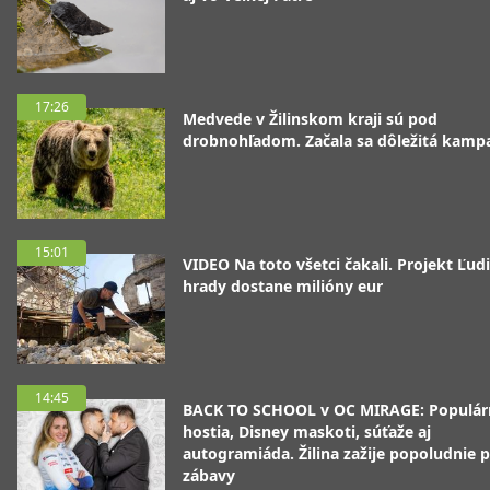
17:26
Medvede v Žilinskom kraji sú pod
drobnohľadom. Začala sa dôležitá kamp
15:01
VIDEO Na toto všetci čakali. Projekt Ľudi
hrady dostane milióny eur
14:45
BACK TO SCHOOL v OC MIRAGE: Populár
hostia, Disney maskoti, súťaže aj
autogramiáda. Žilina zažije popoludnie p
zábavy