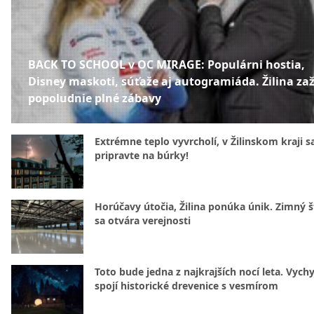
BACK TO SCHOOL v OC MIRAGE: Populárni hostia,
Disney maskoti, súťaže aj autogramiáda. Žilina zaž
popoludnie plné zábavy
Extrémne teplo vyvrcholí, v Žilinskom kraji s
pripravte na búrky!
Horúčavy útočia, Žilina ponúka únik. Zimný 
sa otvára verejnosti
Toto bude jedna z najkrajších nocí leta. Vych
spojí historické drevenice s vesmírom