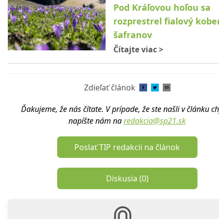
Pod Kráľovou hoľou sa
rozprestrel fialový kobe
šafranov
Čítajte viac
>
Zdieľať článok
Ďakujeme, že nás čítate. V prípade, že ste našli v článku c
napíšte nám na
redakcia@sp21.sk
Poslať TIP redakcii na článok
Diskusia (
0
)