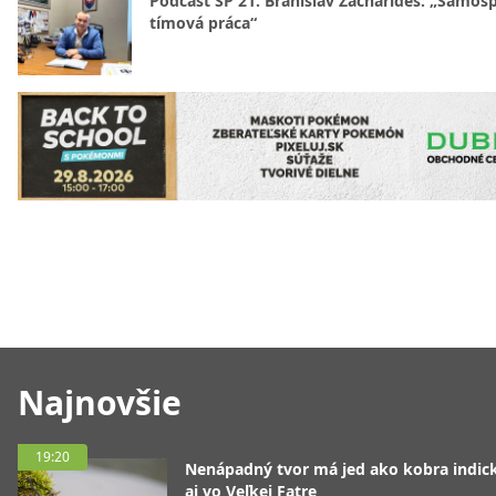
Podcast SP 21. Branislav Zacharides: „Samosp
tímová práca“
Najnovšie
19:20
Nenápadný tvor má jed ako kobra indická
aj vo Veľkej Fatre