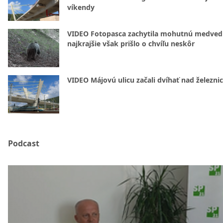
víkendy
VIDEO Fotopasca zachytila mohutnú medvedi
najkrajšie však prišlo o chvíľu neskôr
VIDEO Májovú ulicu začali dvíhať nad železni
Podcast