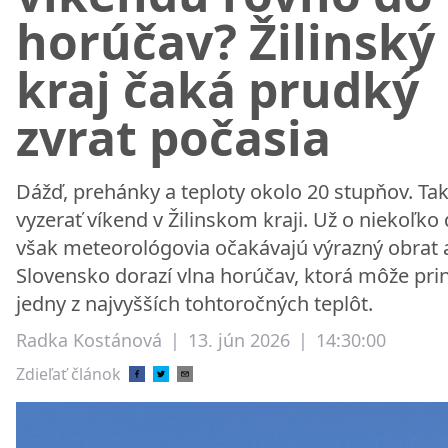
horúčav? Žilinský
kraj čaká prudký
zvrat počasia
Dážď, prehánky a teploty okolo 20 stupňov. Ta
vyzerať víkend v Žilinskom kraji. Už o niekoľko 
však meteorológovia očakávajú výrazný obrat 
Slovensko dorazí vlna horúčav, ktorá môže prin
jedny z najvyšších tohtoročných teplôt.
Radka Kostánová
|
13. jún 2026
|
14:30:00
Zdieľať článok