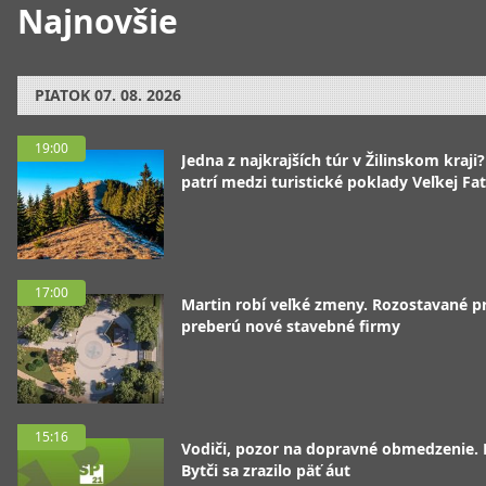
Najnovšie
PIATOK
07. 08. 2026
19:00
Jedna z najkrajších túr v Žilinskom kraji
patrí medzi turistické poklady Veľkej Fa
17:00
Martin robí veľké zmeny. Rozostavané p
preberú nové stavebné firmy
15:16
Vodiči, pozor na dopravné obmedzenie. 
Bytči sa zrazilo päť áut