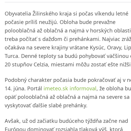
Obyvatelia Žilinského kraja si počas víkendu letné
počasie príliš neužijú. Obloha bude prevažne
polooblačná až oblačná a najmä v horských oblast
treba počítať s dažďom či prehánkami. Najviac zrá
očakáva na severe krajiny vrátane Kysúc, Oravy, Li
Turca. Denné teploty sa budú pohybovať väčšinou 
20 stupňov Celzia, miestami môžu zostať ešte nižši
Podobný charakter počasia bude pokračovať aj v n
14. júna. Portál
imeteo.sk informoval
, že obloha b
opäť polooblačná až oblačná a najmä na severe sa
vyskytovať ďalšie slabé prehánky.
Avšak, už od začiatku budúceho týždňa začne nad
Európou dominovať rozsiahla tlaková výš, ktorá