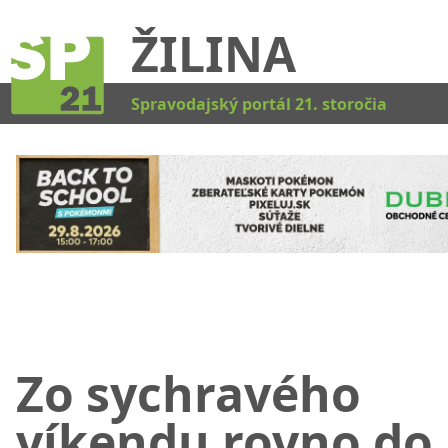
ŽILINA
Kat
Spravodajský portál 21. storočia
Zo sychravého
víkendu rovno do