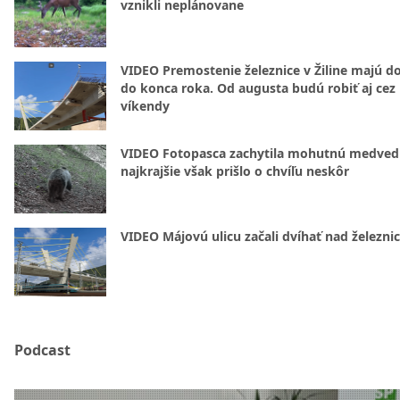
vznikli neplánovane
VIDEO Premostenie železnice v Žiline majú d
do konca roka. Od augusta budú robiť aj cez
víkendy
VIDEO Fotopasca zachytila mohutnú medvedi
najkrajšie však prišlo o chvíľu neskôr
VIDEO Májovú ulicu začali dvíhať nad železni
Podcast