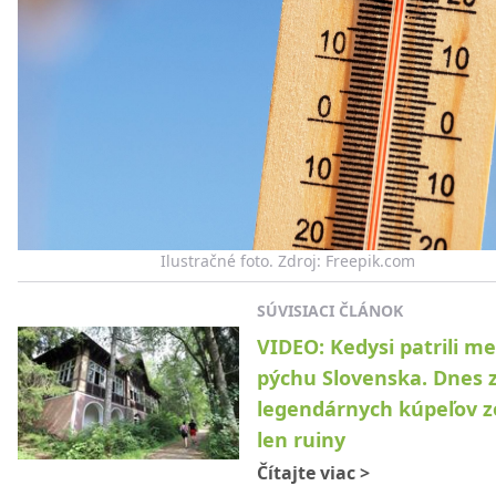
Ilustračné foto. Zdroj: Freepik.com
SÚVISIACI ČLÁNOK
VIDEO: Kedysi patrili me
pýchu Slovenska. Dnes 
legendárnych kúpeľov zo
len ruiny
Čítajte viac
>