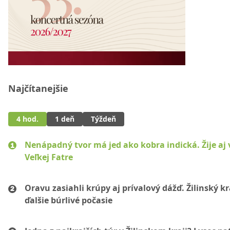
Najčítanejšie
4 hod.
1 deň
Týždeň
Nenápadný tvor má jed ako kobra indická. Žije aj 
Veľkej Fatre
Oravu zasiahli krúpy aj prívalový dážď. Žilinský k
ďalšie búrlivé počasie