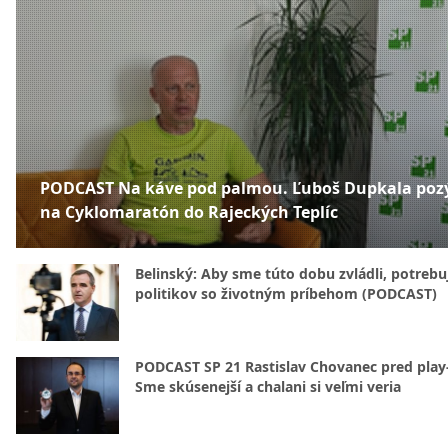
PODCAST Na káve pod palmou. Ľuboš Dupkala poz
na Cyklomaratón do Rajeckých Teplíc
Belinský: Aby sme túto dobu zvládli, potreb
politikov so životným príbehom (PODCAST)
PODCAST SP 21 Rastislav Chovanec pred play-
Sme skúsenejší a chalani si veľmi veria