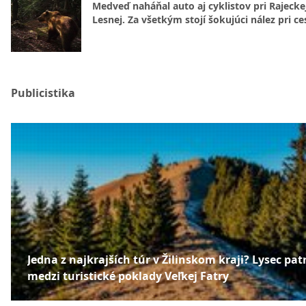
Medveď naháňal auto aj cyklistov pri Rajecke
Lesnej. Za všetkým stojí šokujúci nález pri ce
Publicistika
Jedna z najkrajších túr v Žilinskom kraji? Lysec patr
medzi turistické poklady Veľkej Fatry