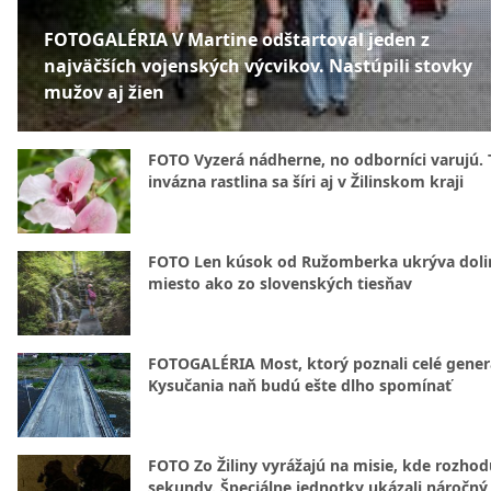
FOTOGALÉRIA V Martine odštartoval jeden z
najväčších vojenských výcvikov. Nastúpili stovky
mužov aj žien
FOTO Vyzerá nádherne, no odborníci varujú. 
invázna rastlina sa šíri aj v Žilinskom kraji
FOTO Len kúsok od Ružomberka ukrýva doli
miesto ako zo slovenských tiesňav
FOTOGALÉRIA Most, ktorý poznali celé gener
Kysučania naň budú ešte dlho spomínať
FOTO Zo Žiliny vyrážajú na misie, kde rozhod
sekundy. Špeciálne jednotky ukázali náročný