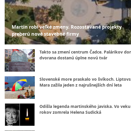
Martin robí veľké zmeny. Rozostavané projekty
preberú nové stavebné firmy
Takto sa zmení centrum Čadce. Palárikov do
dvorana dostanú úplne novú tvár
Slovenské more praskalo vo švíkoch. Liptov
Mara zažila jeden z najrušnejších dní leta
Odišla legenda martinského javiska. Vo veku
rokov zomrela Helena Sudická