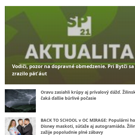
Vodiči, pozor na dopravné obmedzenie. Pri Bytči sa
zrazilo päť áut
Oravu zasiahli krúpy aj prívalový dážď. Žilins
čaká ďalšie búrlivé počasie
BACK TO SCHOOL v OC MIRAGE: Populárni hos
Disney maskoti, súťaže aj autogramiáda. Žili
zažije popoludnie plné zábavy