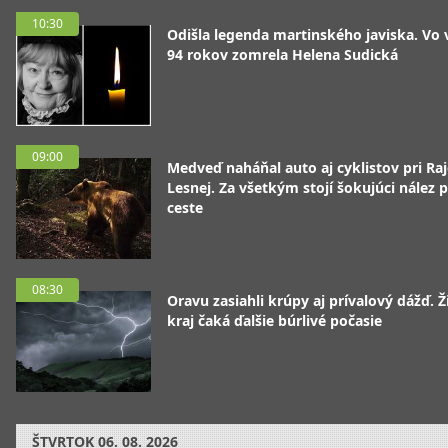
10:30
Odišla legenda martinského javiska. Vo
94 rokov zomrela Helena Sudická
09:00
Medveď naháňal auto aj cyklistov pri Raj
Lesnej. Za všetkým stojí šokujúci nález p
ceste
08:30
Oravu zasiahli krúpy aj prívalový dážď. Ž
kraj čaká ďalšie búrlivé počasie
ŠTVRTOK
06. 08. 2026