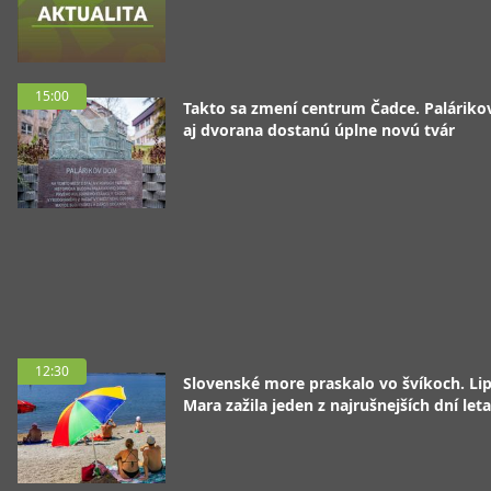
15:00
Takto sa zmení centrum Čadce. Palárik
aj dvorana dostanú úplne novú tvár
12:30
Slovenské more praskalo vo švíkoch. Li
Mara zažila jeden z najrušnejších dní leta