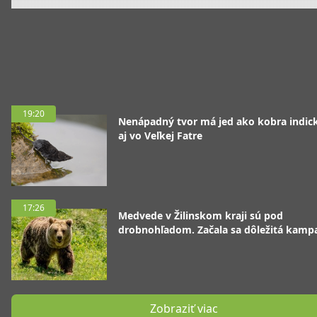
19:20
Nenápadný tvor má jed ako kobra indická
aj vo Veľkej Fatre
17:26
Medvede v Žilinskom kraji sú pod
drobnohľadom. Začala sa dôležitá kamp
Zobraziť viac