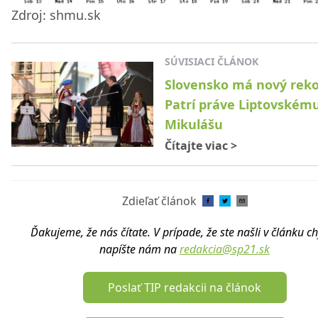
Zdroj: shmu.sk
SÚVISIACI ČLÁNOK
Slovensko má nový reko
Patrí práve Liptovském
Mikulášu
Čítajte viac
>
Zdieľať článok
Ďakujeme, že nás čítate. V prípade, že ste našli v článku c
napíšte nám na
redakcia@sp21.sk
Poslať TIP redakcii na článok