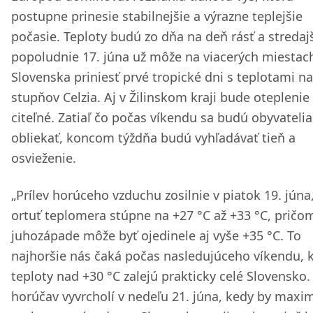
postupne prinesie stabilnejšie a výrazne teplejšie
počasie. Teploty budú zo dňa na deň rásť a stredaj
popoludnie 17. júna už môže na viacerých miestac
Slovenska priniesť prvé tropické dni s teplotami n
stupňov Celzia. Aj v Žilinskom kraji bude oteplenie
citeľné. Zatiaľ čo počas víkendu sa budú obyvatelia
obliekať, koncom týždňa budú vyhľadávať tieň a
osvieženie.
„Prílev horúceho vzduchu zosilnie v piatok 19. júna
ortuť teplomera stúpne na +27 °C až +33 °C, pričo
juhozápade môže byť ojedinele aj vyše +35 °C. To
najhoršie nás čaká počas nasledujúceho víkendu, 
teploty nad +30 °C zalejú prakticky celé Slovensko.
horúčav vyvrcholí v nedeľu 21. júna, kedy by maxi