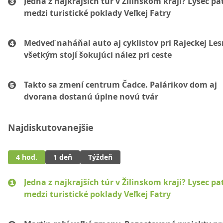
Jedna z najkrajších túr v Žilinskom kraji? Lysec pat
medzi turistické poklady Veľkej Fatry
Medveď naháňal auto aj cyklistov pri Rajeckej Les
všetkým stojí šokujúci nález pri ceste
Takto sa zmení centrum Čadce. Palárikov dom aj
dvorana dostanú úplne novú tvár
Najdiskutovanejšie
4 hod.
1 deň
Týždeň
Jedna z najkrajších túr v Žilinskom kraji? Lysec pat
medzi turistické poklady Veľkej Fatry