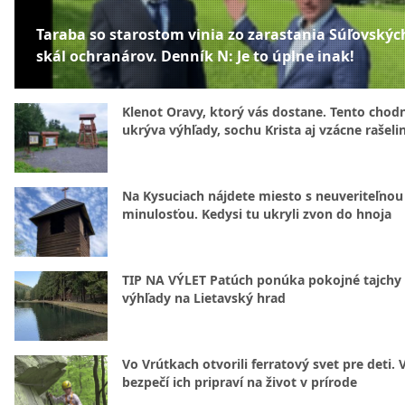
Taraba so starostom vinia zo zarastania Súľovskýc
skál ochranárov. Denník N: Je to úplne inak!
Klenot Oravy, ktorý vás dostane. Tento chod
ukrýva výhľady, sochu Krista aj vzácne rašeli
Na Kysuciach nájdete miesto s neuveriteľnou
minulosťou. Kedysi tu ukryli zvon do hnoja
TIP NA VÝLET Patúch ponúka pokojné tajchy 
výhľady na Lietavský hrad
Vo Vrútkach otvorili ferratový svet pre deti. 
bezpečí ich pripraví na život v prírode