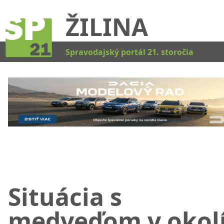
ŽILINA
Kat
Spravodajský portál 21. storočia
Situácia s
medveďom v okol