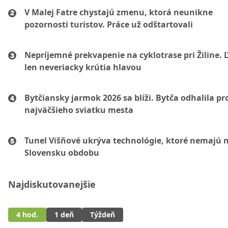
V Malej Fatre chystajú zmenu, ktorá neunikne
pozornosti turistov. Práce už odštartovali
Nepríjemné prekvapenie na cyklotrase pri Žiline. 
len neveriacky krútia hlavou
Bytčiansky jarmok 2026 sa blíži. Bytča odhalila p
najväčšieho sviatku mesta
Tunel Višňové ukrýva technológie, ktoré nemajú 
Slovensku obdobu
Najdiskutovanejšie
4 hod.
1 deň
Týždeň