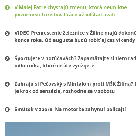
V Malej Fatre chystajú zmenu, ktorá neunikne
pozornosti turistov. Práce už odštartovali
VIDEO Premostenie železnice v Žiline majú dokonč
konca roka. Od augusta budú robiť aj cez víkendy
Športujete v horúčavách? Zapamätajte si tieto ra
odborníka, ktoré určite využijete
Zahrajú si Pečovský s Mintálom proti MŠK Žilina? 
je krok od senzácie, rozhodne sa v sobotu
Smútok v zbore. Na motorke zahynul policajt!