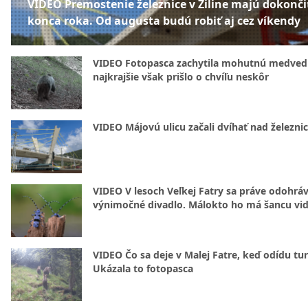
VIDEO Premostenie železnice v Žiline majú dokonči
konca roka. Od augusta budú robiť aj cez víkendy
VIDEO Fotopasca zachytila mohutnú medvedi
najkrajšie však prišlo o chvíľu neskôr
VIDEO Májovú ulicu začali dvíhať nad železni
VIDEO V lesoch Veľkej Fatry sa práve odohrá
výnimočné divadlo. Málokto ho má šancu vid
VIDEO Čo sa deje v Malej Fatre, keď odídu tur
Ukázala to fotopasca