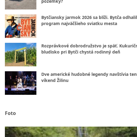
pozemky?
Bytčiansky jarmok 2026 sa blíži. Bytča odhali
program najväčšieho sviatku mesta
Rozprávkové dobrodružstvo je späť. Kukurič
bludisko pri Bytči chystá rodinný deň
Dve americké hudobné legendy navštívia ten
víkend Žilinu
Foto