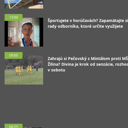
13:00
Športujete v horúčavách? Zapamätajte si
rady odborníka, ktoré určite využijete
09:00
Zahrajú si Pečovský s Mintálom proti M
Žilina? Divina je krok od senzácie, rozho
v sobotu
08:25