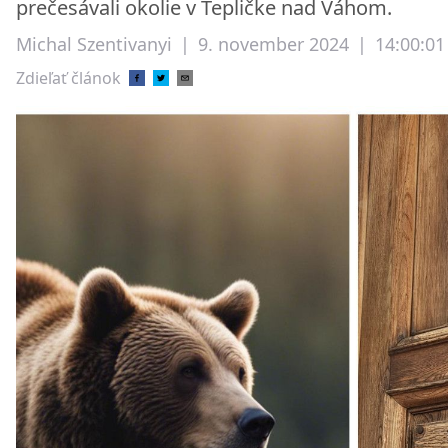
prečesávali okolie v Tepličke nad Váhom.
Michal Szentivanyi
|
9. november 2024
|
14:00:01
Zdieľať článok