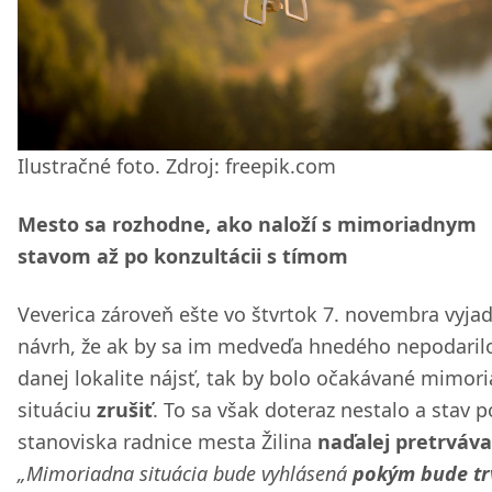
Ilustračné foto. Zdroj: freepik.com
Mesto sa rozhodne, ako naloží s mimoriadnym
stavom až po konzultácii s tímom
Veverica zároveň ešte vo štvrtok 7. novembra vyjad
návrh, že ak by sa im medveďa hnedého nepodaril
danej lokalite nájsť, tak by bolo očakávané mimor
situáciu
zrušiť
. To sa však doteraz nestalo a stav p
stanoviska radnice mesta Žilina
naďalej pretrváva
„Mimoriadna situácia bude vyhlásená
pokým bude tr