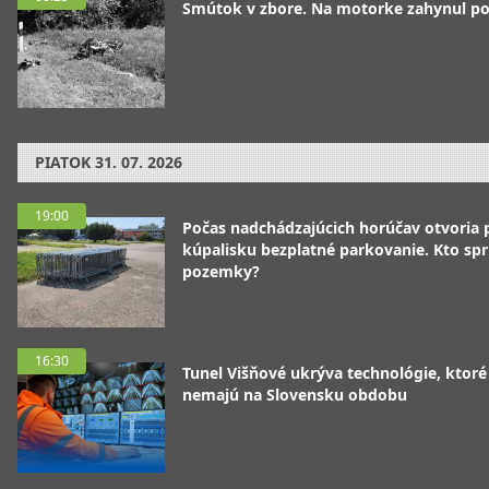
Smútok v zbore. Na motorke zahynul pol
PIATOK
31. 07. 2026
19:00
Počas nadchádzajúcich horúčav otvoria p
kúpalisku bezplatné parkovanie. Kto spr
pozemky?
16:30
Tunel Višňové ukrýva technológie, ktoré
nemajú na Slovensku obdobu