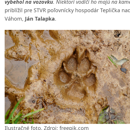
vybehol na vozovku
. Niektorí vodiči ho majú na kam
priblížil pre STVR poľovnícky hospodár Teplička na
Váhom,
Ján Talapka
.
Ilustračné foto. Zdroj: freepik.com