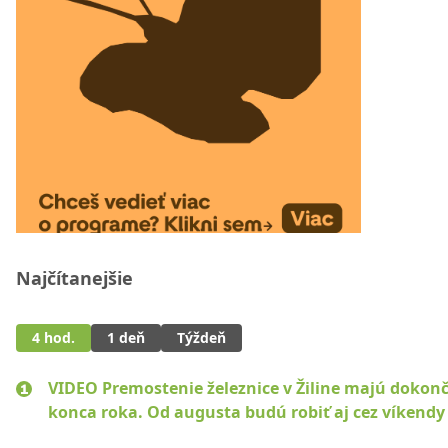
Najčítanejšie
4 hod.
1 deň
Týždeň
VIDEO Premostenie železnice v Žiline majú dokonč
konca roka. Od augusta budú robiť aj cez víkendy