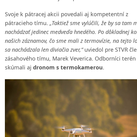
Svoje k pátracej akcii povedali aj kompetentní z
pátracieho tímu.
„Taktiež sme vylúčili, že by sa tam 
nachádzať jedinec medveďa hnedého. Po dôkladnej ko
našich záznamov, čo sme mali z termovízie, na tejto lo
sa nachádzala len diviačia zver,“
uviedol pre STVR čl
zásahového tímu, Marek Veverica. Odborníci terén
skúmali aj
dronom s termokamerou
.