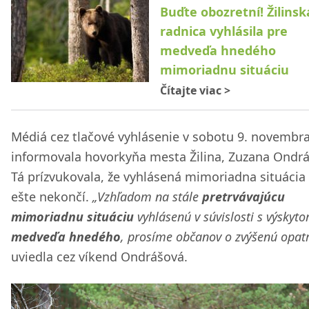
Buďte obozretní! Žilinsk
radnica vyhlásila pre
medveďa hnedého
mimoriadnu situáciu
Čítajte viac
>
Médiá cez tlačové vyhlásenie v sobotu 9. novembr
informovala hovorkyňa mesta Žilina, Zuzana Ondrá
Tá prízvukovala, že vyhlásená mimoriadna situácia
ešte nekončí.
„Vzhľadom na stále
pretrvávajúcu
mimoriadnu situáciu
vyhlásenú v súvislosti s výskyt
medveďa hnedého
, prosíme občanov o zvýšenú opatr
uviedla cez víkend Ondrášová.