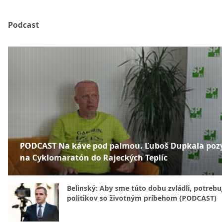
Podcast
PODCAST Na káve pod palmou. Ľuboš Dupkala poz
na Cyklomaratón do Rajeckých Teplíc
Belinský: Aby sme túto dobu zvládli, potreb
politikov so životným príbehom (PODCAST)