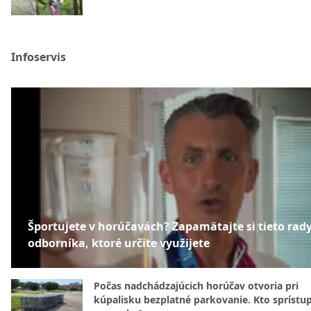
Infoservis
Športujete v horúčavách? Zapamätajte si tieto rad
odborníka, ktoré určite využijete
Počas nadchádzajúcich horúčav otvoria pri
kúpalisku bezplatné parkovanie. Kto sprístu