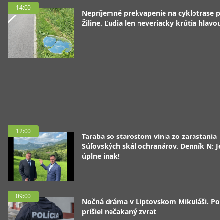
14:00
Nepríjemné prekvapenie na cyklotrase p
Žiline. Ľudia len neveriacky krútia hlavo
12:00
Taraba so starostom vinia zo zarastania
Súľovských skál ochranárov. Denník N: J
úplne inak!
09:00
Nočná dráma v Liptovskom Mikuláši. P
prišiel nečakaný zvrat