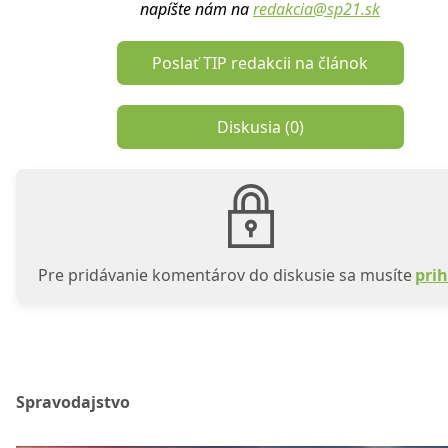
napíšte nám na
redakcia@sp21.sk
Poslať TIP redakcii na článok
Diskusia (
0
)
Pre pridávanie komentárov do diskusie sa musíte
prih
Spravodajstvo