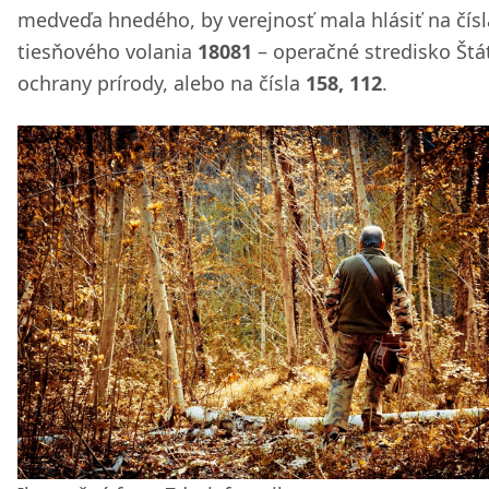
medveďa hnedého, by verejnosť mala hlásiť na čísl
tiesňového volania
18081
– operačné stredisko Štá
ochrany prírody, alebo na čísla
158, 112
.