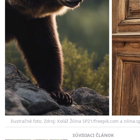
Ilustračné foto. Zdroj: Koláž Žilina SP21/freepik.com a zilina.s
SÚVISIACI ČLÁNOK