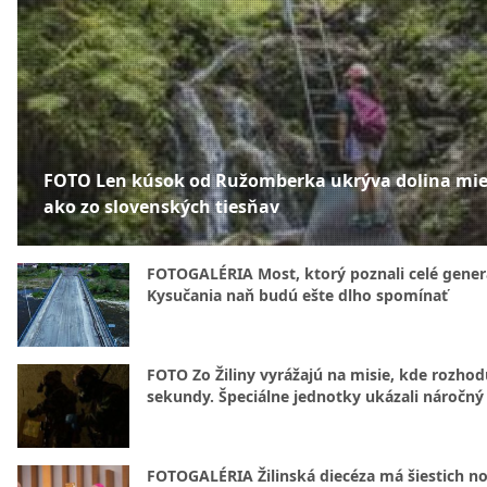
FOTO Len kúsok od Ružomberka ukrýva dolina mie
ako zo slovenských tiesňav
FOTOGALÉRIA Most, ktorý poznali celé gener
Kysučania naň budú ešte dlho spomínať
FOTO Zo Žiliny vyrážajú na misie, kde rozhod
sekundy. Špeciálne jednotky ukázali náročný
FOTOGALÉRIA Žilinská diecéza má šiestich n