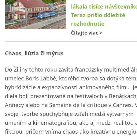
lákala tisíce návštevník
Teraz prišlo dôležité
rozhodnutie
Čítajte viac
>
Chaos, ilúzia či mýtus
Do Žiliny tohto roku zavíta francúzsky multimediál
umelec Boris Labbé, ktorého tvorba sa dotýka tém
hybridizácie a expanzívnosti animovaného filmu. J
diela boli prezentované na festivaloch v Benátkach
Annecy alebo na Semaine de la critique v Cannes. 
svojej tvorbe spochybňuje vzťah medzi výtvarným
umením a kinematografiou, ako aj medzi realitou 
fikciou, pričom vníma chaos ako kreatívnu energiu