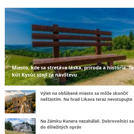
Miesto, kde sa stretáva láska, príroda a história. T
kút Kysúc stojí za návštevu
Výlet na obľúbené miesto sa môže skončiť
nešťastím. Na hrad Likava teraz nevstupujte
Na Zámku Kunera nezaháľali. Dobrovoľníci sa 
do dôležitých opráv