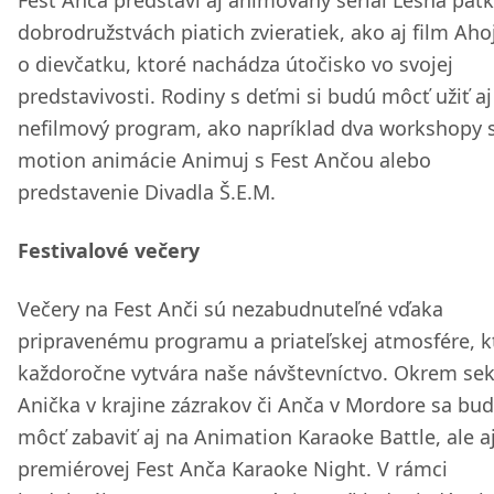
Fest Anča predstaví aj animovaný seriál Lesná päť
dobrodružstvách piatich zvieratiek, ako aj film Ahoj
o dievčatku, ktoré nachádza útočisko vo svojej
predstavivosti. Rodiny s deťmi si budú môcť užiť aj
nefilmový program, ako napríklad dva workshopy 
motion animácie Animuj s Fest Ančou alebo
predstavenie Divadla Š.E.M.
Festivalové večery
Večery na Fest Anči sú nezabudnuteľné vďaka
pripravenému programu a priateľskej atmosfére, k
každoročne vytvára naše návštevníctvo. Okrem sek
Anička v krajine zázrakov či Anča v Mordore sa bu
môcť zabaviť aj na Animation Karaoke Battle, ale a
premiérovej Fest Anča Karaoke Night. V rámci