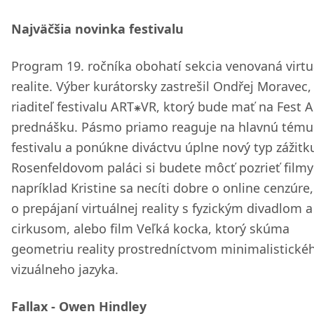
Najväčšia novinka festivalu
Program 19. ročníka obohatí sekcia venovaná virtu
realite. Výber kurátorsky zastrešil Ondřej Moravec,
riaditeľ festivalu ART⁕VR, ktorý bude mať na Fest A
prednášku. Pásmo priamo reaguje na hlavnú tému
festivalu a ponúkne diváctvu úplne nový typ zážitk
Rosenfeldovom paláci si budete môcť pozrieť filmy
napríklad Kristine sa necíti dobre o online cenzúre,
o prepájaní virtuálnej reality s fyzickým divadlom a
cirkusom, alebo film Veľká kocka, ktorý skúma
geometriu reality prostredníctvom minimalistické
vizuálneho jazyka.
Fallax - Owen Hindley