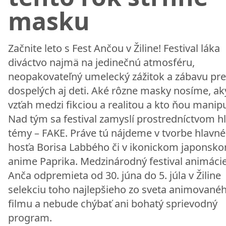
masku
Začnite leto s Fest Ančou v Žiline! Festival láka
diváctvo najmä na jedinečnú atmosféru,
neopakovateľný umelecký zážitok a zábavu pre
dospelých aj deti. Aké rôzne masky nosíme, aký
vzťah medzi fikciou a realitou a kto ňou manip
Nad tým sa festival zamyslí prostredníctvom h
témy – FAKE. Práve tú nájdeme v tvorbe hlavn
hosťa Borisa Labbého či v ikonickom japonsk
anime Paprika. Medzinárodný festival animácie
Anča odpremieta od 30. júna do 5. júla v Žiline
selekciu toho najlepšieho zo sveta animované
filmu a nebude chýbať ani bohatý sprievodný
program.