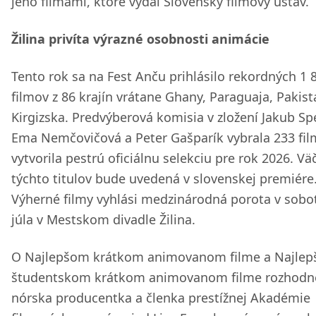
jeho filmami, ktoré vydal Slovenský filmový ústav.
Žilina privíta výrazné osobnosti animácie
Tento rok sa na Fest Anču prihlásilo rekordných 1 
filmov z 86 krajín vrátane Ghany, Paraguaja, Pakis
Kirgizska. Predvýberová komisia v zložení Jakub Sp
Ema Nemčovičová a Peter Gašparík vybrala 233 fil
vytvorila pestrú oficiálnu selekciu pre rok 2026. Vä
týchto titulov bude uvedená v slovenskej premiére
Výherné filmy vyhlási medzinárodná porota v sobot
júla v Mestskom divadle Žilina.
O Najlepšom krátkom animovanom filme a Najle
študentskom krátkom animovanom filme rozhodn
nórska producentka a členka prestížnej Akadémie