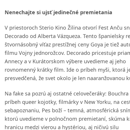
Nenechajte si ujsť jedinečné premietania
V priestoroch Sterio Kino Žilina otvorí Fest Anču s
Decorado od Alberta Vázqueza. Tento španielsky re
štvornásobný víťaz prestížnej ceny Goya je tiež au
filmu Vojny jednorožcov. Decorado pricestuje pria
Annecy a v Kurátorskom výbere uvedieme aj jeho
rovnomenný krátky film. Ide o príbeh myši, ktorá j
presvedčená, že svet okolo je len naaranžovanou k
Na fake sa pozrú aj ostatné celovečeráky: Bouchra
príbeh queer kojotky, filmárky v New Yorku, na ces
sebapoznaniu, Pes boží – temná, atmosférická sní
ktorú uvedieme v polnočnom premietaní, skúma 
hranicu medzi vierou a hystériou, aj ničivú silu