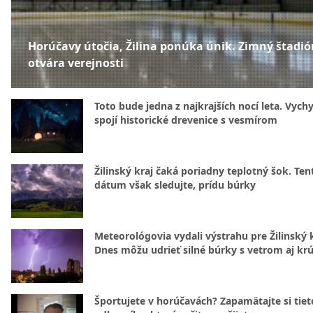
Horúčavy útočia, Žilina ponúka únik. Zimný štadió
otvára verejnosti
Toto bude jedna z najkrajších nocí leta. Vych
spojí historické drevenice s vesmírom
Žilinský kraj čaká poriadny teplotný šok. Ten
dátum však sledujte, prídu búrky
Meteorológovia vydali výstrahu pre Žilinský k
Dnes môžu udrieť silné búrky s vetrom aj kr
Športujete v horúčavách? Zapamätajte si tiet