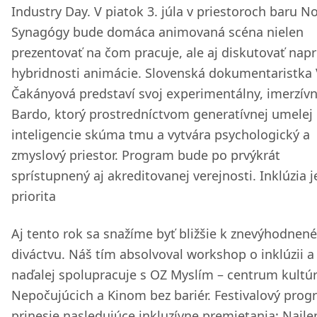
Industry Day. V piatok 3. júla v priestoroch baru N
Synagógy bude domáca animovaná scéna nielen
prezentovať na čom pracuje, ale aj diskutovať napr
hybridnosti animácie. Slovenská dokumentaristka 
Čakányová predstaví svoj experimentálny, imerzívn
Bardo, ktorý prostredníctvom generatívnej umelej
inteligencie skúma tmu a vytvára psychologický a
zmyslový priestor. Program bude po prvýkrát
sprístupnený aj akreditovanej verejnosti. Inklúzia 
priorita
Aj tento rok sa snažíme byť bližšie k znevýhodne
diváctvu. Náš tím absolvoval workshop o inklúzii a
naďalej spolupracuje s OZ Myslím – centrum kultú
Nepočujúcich a Kinom bez bariér. Festivalový pro
prinesie nasledujúce inkluzívne premietania: Najle