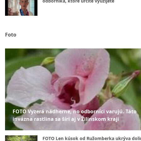
odborníka, ktoré určite využijete
Foto
FOTO Vyzerá nádherne, no odborníci varujú. Táto
invázna rastlina sa šíri aj v Žilinskom kraji
FOTO Len kúsok od Ružomberka ukrýva doli