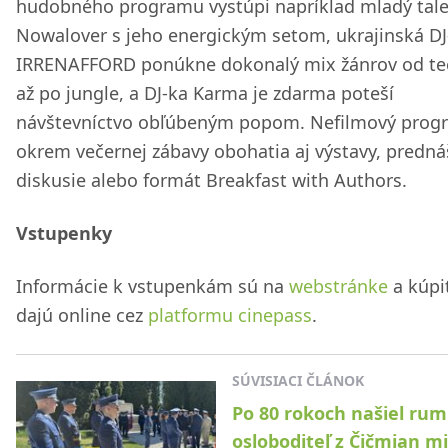
hudobného programu vystúpi napríklad mladý tal
Nowalover s jeho energickým setom, ukrajinská DJ
IRRENAFFORD ponúkne dokonalý mix žánrov od t
až po jungle, a DJ-ka Karma je zdarma poteší
návštevníctvo obľúbeným popom. Nefilmový prog
okrem večernej zábavy obohatia aj výstavy, predná
diskusie alebo formát Breakfast with Authors.
Vstupenky
Informácie k vstupenkám sú na
webstránke
a kúpi
dajú online cez
platformu cinepass
.
SÚVISIACI ČLÁNOK
Po 80 rokoch našiel ru
osloboditeľ z Čičmian m