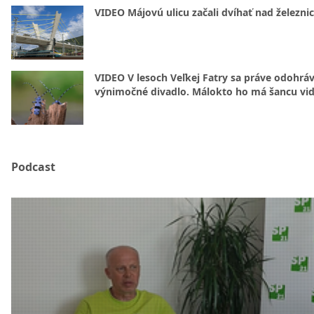
VIDEO Májovú ulicu začali dvíhať nad železni
VIDEO V lesoch Veľkej Fatry sa práve odohrá
výnimočné divadlo. Málokto ho má šancu vid
Podcast