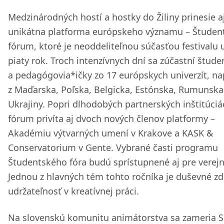
Medzinárodných hostí a hostky do Žiliny prinesie a
unikátna platforma európskeho významu –⁠⁠⁠⁠⁠⁠ Študen
fórum, ktoré je neoddeliteľnou súčasťou festivalu 
piaty rok. Troch intenzívnych dní sa zúčastní štude
a pedagógovia*ičky zo 17 európskych univerzít, na
z Maďarska, Poľska, Belgicka, Estónska, Rumunska
Ukrajiny. Popri dlhodobých partnerských inštitúciá
fórum privíta aj dvoch nových členov platformy –⁠⁠⁠⁠⁠⁠
Akadémiu výtvarných umení v Krakove a KASK &
Conservatorium v Gente. Vybrané časti programu
Študentského fóra budú sprístupnené aj pre verejn
Jednou z hlavných tém tohto ročníka je duševné zd
udržateľnosť v kreatívnej práci.
Na slovenskú komunitu animátorstva sa zameria S