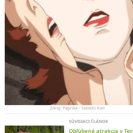
Zdroj: Paprika - Satoshi Kon
SÚVISIACI ČLÁNOK
Obľúbená atrakcia v Ter