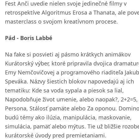
Fest Anči uvedie nielen svoje jedinečné filmy v
retrospektíve Algoritmus Erosa a Thanata, ale pove
masterclass o svojom kreatívnom procese.
Pád - Boris Labbé
Na fake si posvieti aj pásmo krátkych animákov
Kurátorský výber, ktoré pripravila dvojica dramatur
Emy Nemčovičovej a programového riaditeľa Jaku
Speváka. Názvy šiestich blokov napovedajú aj ich
tematiku: Kde sa voda sypala a piesok sa lial,
Napodobňuje život umenie, alebo naopak?, 2+2=5,
Persona, Stálosť pamäte alebo Za oponou. Domin
budú témy ako ilúzia, manipulácia, maskovanie,
simulácia, pamäť alebo mýtus. Tie už bližšie rozob
kurátorské úvody pred premietaniami.