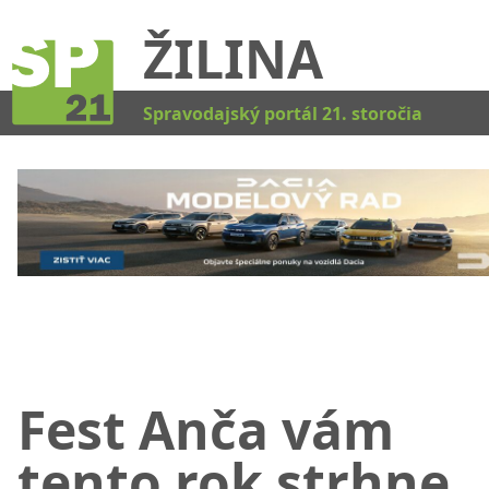
ŽILINA
Kat
Spravodajský portál 21. storočia
Fest Anča vám
tento rok strhne