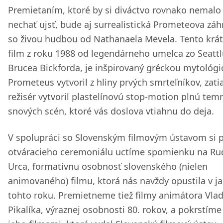
Premietaním, ktoré by si diváctvo rovnako nemalo
nechať ujsť, bude aj surrealistická Prometeova zá
so živou hudbou od Nathanaela Mevela. Tento krá
film z roku 1988 od legendárneho umelca zo Seattl
Brucea Bickforda, je inšpirovaný gréckou mytológi
Prometeus vytvoril z hliny prvých smrteľníkov, zatia
režisér vytvoril plastelínovú stop-motion plnú tem
snových scén, ktoré vás doslova vtiahnu do deja.
V spolupráci so Slovenským filmovým ústavom si 
otváracieho ceremoniálu uctíme spomienku na Ru
Urca, formatívnu osobnosť slovenského (nielen
animovaného) filmu, ktorá nás navždy opustila v ja
tohto roku. Premietneme tiež filmy animátora Vla
Pikalíka, výraznej osobnosti 80. rokov, a pokrstím