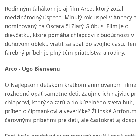
Rodinným ťahákom je aj film Arco, ktorý zožal
medzinárodný úspech. Minulý rok uspel v Annecy a
nominovaný na Oscara či Zlatý Glóbus. Film je o
dievčatku, ktoré pomáha chlapcovi z budúcnosti v
dúhovom obleku vrátiť sa späť do svojho času. Te
farebný príbeh je plný tém priateľstva a rodiny.
Arco - Ugo Bienvenu
O Najlepšom detskom krátkom animovanom film
rozhodnú opäť samotné deti. Zaujme ich najviac p
chlapcovi, ktorý sa zatúla do kúzelného sveta húb,
príbeh o čipmankovi a veveričke? Žilinské Artforum
čarovnými príbehmi pre deti, ale častokrát aj dosp