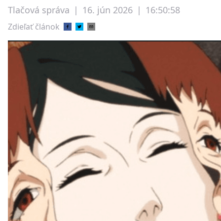
Tlačová správa
|
16. jún 2026
|
16:50:58
Zdieľať článok