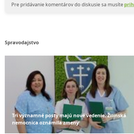
Pre pridávanie komentárov do diskusie sa musíte
prih
Spravodajstvo
Tri významné posty majú nové vedenie. Žilinská
nemocnica oznámila zmeny