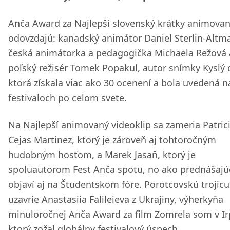
Anča Award za Najlepší slovenský krátky animovan
odovzdajú: kanadský animátor Daniel Sterlin-Altm
česká animátorka a pedagogička Michaela Režová 
poľský režisér Tomek Popakul, autor snímky Kyslý 
ktorá získala viac ako 30 ocenení a bola uvedená n
festivaloch po celom svete.
Na Najlepší animovaný videoklip sa zameria Patric
Cejas Martinez, ktorý je zároveň aj tohtoročným
hudobným hosťom, a Marek Jasaň, ktorý je
spoluautorom Fest Anča spotu, no ako prednášajúc
objaví aj na Študentskom fóre. Porotcovskú trojicu
uzavrie Anastasiia Falileieva z Ukrajiny, výherkyňa
minuloročnej Anča Award za film Zomrela som v Irp
ktorý zožal globálny festivalový úspech.