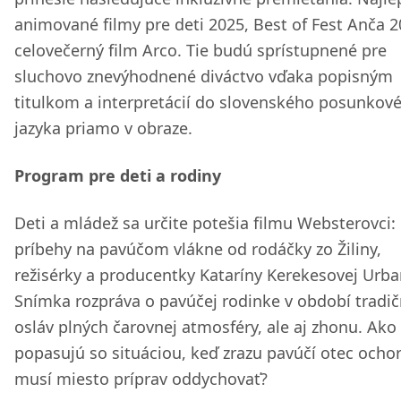
animované filmy pre deti 2025, Best of Fest Anča 2
celovečerný film Arco. Tie budú sprístupnené pre
sluchovo znevýhodnené diváctvo vďaka popisným
titulkom a interpretácií do slovenského posunkov
jazyka priamo v obraze.
Program pre deti a rodiny
Deti a mládež sa určite potešia filmu Websterovci:
príbehy na pavúčom vlákne od rodáčky zo Žiliny,
režisérky a producentky Kataríny Kerekesovej Urba
Snímka rozpráva o pavúčej rodinke v období tradi
osláv plných čarovnej atmosféry, ale aj zhonu. Ako
popasujú so situáciou, keď zrazu pavúčí otec ochor
musí miesto príprav oddychovať?