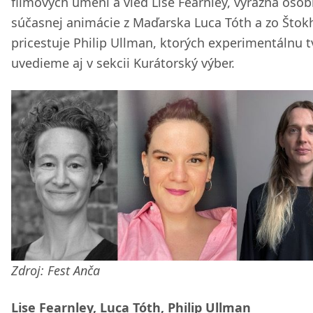
filmových umení a vied Lise Fearnley, výrazná oso
súčasnej animácie z Maďarska Luca Tóth a zo Što
pricestuje Philip Ullman, ktorých experimentálnu 
uvedieme aj v sekcii Kurátorský výber.
Zdroj: Fest Anča
Lise Fearnley, Luca Tóth, Philip Ullman