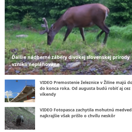
Ďalšie nádherné zábery divokej slovenskej prírody
vznikli neplánovane
VIDEO Premostenie železnice v Žiline majú d
do konca roka. Od augusta budú robiť aj cez
víkendy
VIDEO Fotopasca zachytila mohutnú medvedi
najkrajšie však prišlo o chvíľu neskôr