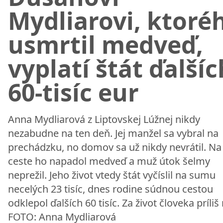
Mydliarovi, ktoré
usmrtil medveď,
vyplatí štát ďalšíc
60-tisíc eur
Anna Mydliarová z Liptovskej Lúžnej nikdy
nezabudne na ten deň. Jej manžel sa vybral na
prechádzku, no domov sa už nikdy nevrátil. Na 
ceste ho napadol medveď a muž útok šelmy
neprežil. Jeho život vtedy štát vyčíslil na sumu
necelých 23 tisíc, dnes rodine súdnou cestou
odklepol ďalších 60 tisíc. Za život človeka príliš
FOTO: Anna Mydliarová