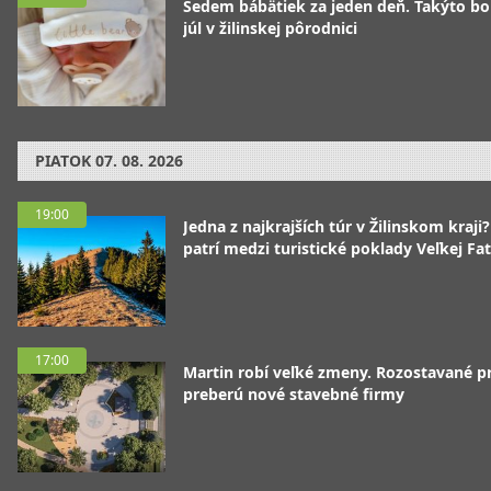
Sedem bábätiek za jeden deň. Takýto bo
júl v žilinskej pôrodnici
PIATOK
07. 08. 2026
19:00
Jedna z najkrajších túr v Žilinskom kraji
patrí medzi turistické poklady Veľkej Fa
17:00
Martin robí veľké zmeny. Rozostavané p
preberú nové stavebné firmy