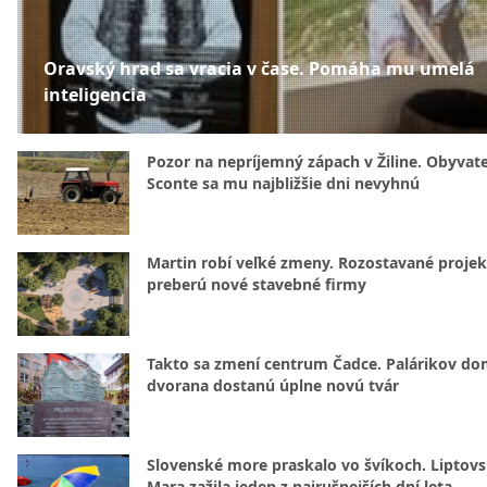
Oravský hrad sa vracia v čase. Pomáha mu umelá
inteligencia
Pozor na nepríjemný zápach v Žiline. Obyvatel
Sconte sa mu najbližšie dni nevyhnú
Martin robí veľké zmeny. Rozostavané projek
preberú nové stavebné firmy
Takto sa zmení centrum Čadce. Palárikov do
dvorana dostanú úplne novú tvár
Slovenské more praskalo vo švíkoch. Liptov
Mara zažila jeden z najrušnejších dní leta