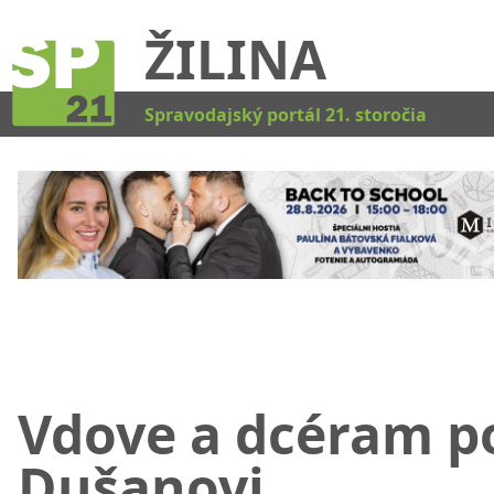
ŽILINA
Kat
Spravodajský portál 21. storočia
Vdove a dcéram p
Dušanovi