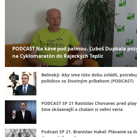
PODCAST Na káve pod palmou. Ľuboš Dupkala poz
na Cyklomaratón do Rajeckých Teplíc
Belinský: Aby sme túto dobu zvládli, potreb
politikov so životným príbehom (PODCAST)
PODCAST SP 21 Rastislav Chovanec pred play-
Sme skúsenejší a chalani si veľmi veria
Podcast SP 21. Branislav Hakel: Plávanie sa d