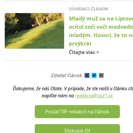
SÚVISIACI ČLÁNOK
Mladý muž sa na Liptov
ocitol zoči voči medvedic
mladým. Hovorí, že to n
prvýkrát
Čítajte viac
>
Zdieľať článok
Ďakujeme, že nás čítate. V prípade, že ste našli v článku c
napíšte nám na
redakcia@sp21.sk
Poslať TIP redakcii na článok
Diskusia (
0
)