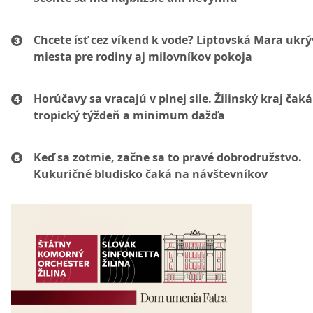
Chcete ísť cez víkend k vode? Liptovská Mara ukr
miesta pre rodiny aj milovníkov pokoja
Horúčavy sa vracajú v plnej sile. Žilinský kraj čaká
tropický týždeň a minimum dažďa
Keď sa zotmie, začne sa to pravé dobrodružstvo.
Kukuričné bludisko čaká na návštevníkov