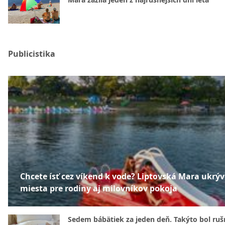
Publicistika
Chcete ísť cez víkend k vode? Liptovská Mara ukrý
miesta pre rodiny aj milovníkov pokoja
Sedem bábätiek za jeden deň. Takýto bol rušn