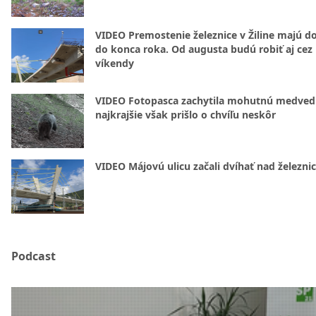
VIDEO Premostenie železnice v Žiline majú d
do konca roka. Od augusta budú robiť aj cez
víkendy
VIDEO Fotopasca zachytila mohutnú medvedi
najkrajšie však prišlo o chvíľu neskôr
VIDEO Májovú ulicu začali dvíhať nad železni
Podcast