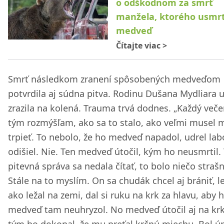
o odškodnom za smrť
manžela, ktorého usmrt
medveď
Čítajte viac
>
Smrť následkom zranení spôsobených medveďom
potvrdila aj súdna pitva. Rodinu Dušana Mydliara 
zrazila na kolená. Trauma trvá dodnes. „Každý veče
tým rozmýšľam, ako sa to stalo, ako veľmi musel 
trpieť. To nebolo, že ho medveď napadol, udrel lab
odišiel. Nie. Ten medveď útočil, kým ho neusmrtil.
pitevná správa sa nedala čítať, to bolo niečo strašn
Stále na to myslím. On sa chudák chcel aj brániť, l
ako ležal na zemi, dal si ruku na krk za hlavu, aby 
medveď tam neuhryzol. No medveď útočil aj na krk