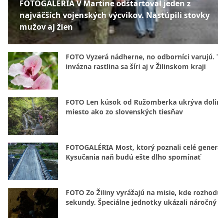
FOTOGALÉRIA V Martine odštartoval jeden z
najväčších vojenských výcvikov. Nastúpili stovky
mužov aj žien
FOTO Vyzerá nádherne, no odborníci varujú. 
invázna rastlina sa šíri aj v Žilinskom kraji
FOTO Len kúsok od Ružomberka ukrýva doli
miesto ako zo slovenských tiesňav
FOTOGALÉRIA Most, ktorý poznali celé gener
Kysučania naň budú ešte dlho spomínať
FOTO Zo Žiliny vyrážajú na misie, kde rozhod
sekundy. Špeciálne jednotky ukázali náročný