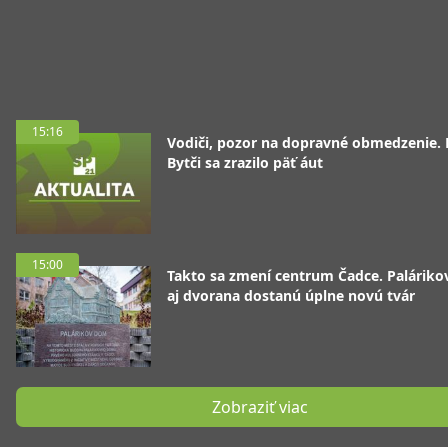
15:16
Vodiči, pozor na dopravné obmedzenie. 
Bytči sa zrazilo päť áut
15:00
Takto sa zmení centrum Čadce. Palárik
aj dvorana dostanú úplne novú tvár
Zobraziť viac