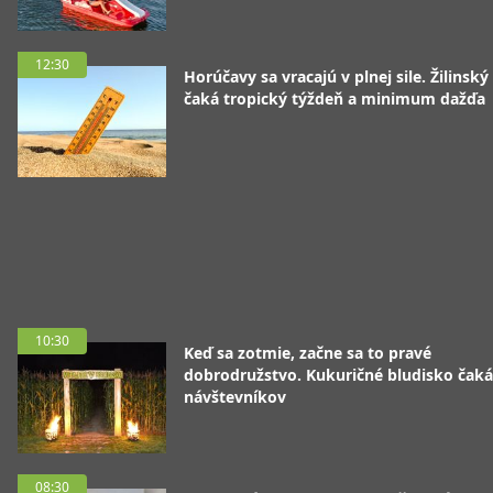
12:30
Horúčavy sa vracajú v plnej sile. Žilinský
čaká tropický týždeň a minimum dažďa
10:30
Keď sa zotmie, začne sa to pravé
dobrodružstvo. Kukuričné bludisko čaká
návštevníkov
08:30