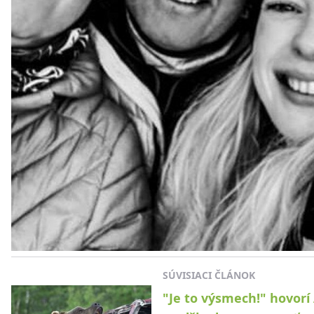
SÚVISIACI ČLÁNOK
"Je to výsmech!" hovorí