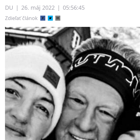
DU
|
26. máj 2022
|
05:56:45
Zdieľať článok