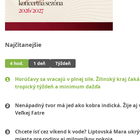
Najčítanejšie
4 hod.
1 deň
Týždeň
Horúčavy sa vracajú v plnej sile. Žilinský kraj čaká
tropický týždeň a minimum dažďa
Nenápadný tvor má jed ako kobra indická. Žije aj 
Veľkej Fatre
Chcete ísť cez víkend k vode? Liptovská Mara ukr
miesta pre rodiny aj milovníkov pokoja