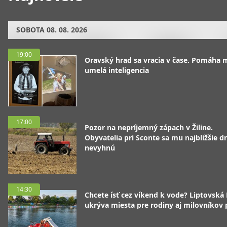
SOBOTA
08. 08. 2026
19:00
Oravský hrad sa vracia v čase. Pomáha 
umelá inteligencia
17:00
Pozor na nepríjemný zápach v Žiline.
Obyvatelia pri Sconte sa mu najbližšie d
nevyhnú
14:30
Chcete ísť cez víkend k vode? Liptovská
ukrýva miesta pre rodiny aj milovníkov