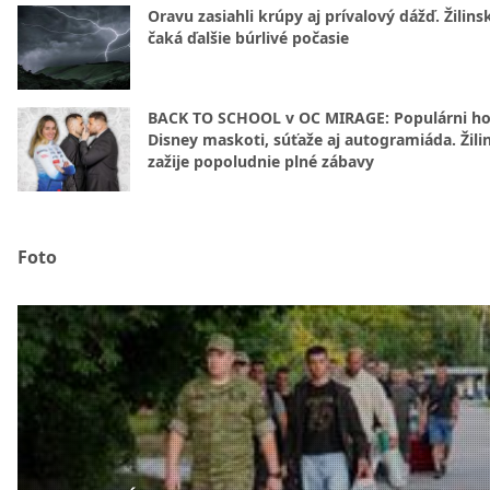
Oravu zasiahli krúpy aj prívalový dážď. Žilins
čaká ďalšie búrlivé počasie
BACK TO SCHOOL v OC MIRAGE: Populárni hos
Disney maskoti, súťaže aj autogramiáda. Žili
zažije popoludnie plné zábavy
Foto