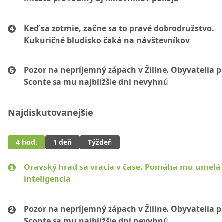
Keď sa zotmie, začne sa to pravé dobrodružstvo.
Kukuričné bludisko čaká na návštevníkov
Pozor na nepríjemný zápach v Žiline. Obyvatelia p
Sconte sa mu najbližšie dni nevyhnú
Najdiskutovanejšie
4 hod.
1 deň
Týždeň
Oravský hrad sa vracia v čase. Pomáha mu umelá
inteligencia
Pozor na nepríjemný zápach v Žiline. Obyvatelia p
Sconte sa mu najbližšie dni nevyhnú