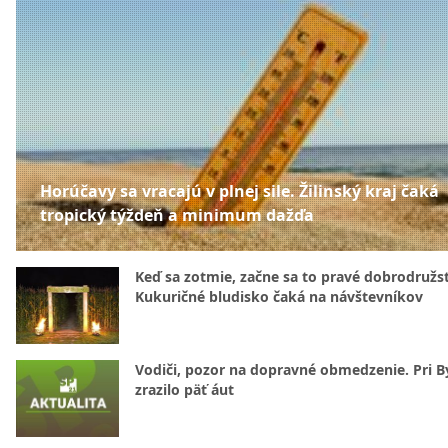
Horúčavy sa vracajú v plnej sile. Žilinský kraj čaká
tropický týždeň a minimum dažďa
Keď sa zotmie, začne sa to pravé dobrodružs
Kukuričné bludisko čaká na návštevníkov
Vodiči, pozor na dopravné obmedzenie. Pri By
zrazilo päť áut