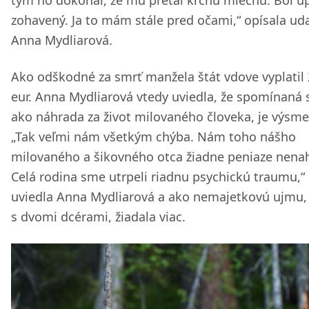
tým ho dokonal, že mu preťal krčnú miechu. Bol ú
zohavený. Ja to mám stále pred očami,“ opísala uda
Anna Mydliarová.
Ako odškodné za smrť manžela štát vdove vyplatil
eur. Anna Mydliarová vtedy uviedla, že spomínaná
ako náhrada za život milovaného človeka, je výsme
„Tak veľmi nám všetkým chýba. Nám toho nášho
milovaného a šikovného otca žiadne peniaze nenah
Celá rodina sme utrpeli riadnu psychickú traumu,“
uviedla Anna Mydliarová a ako nemajetkovú ujmu,
s dvomi dcérami, žiadala viac.