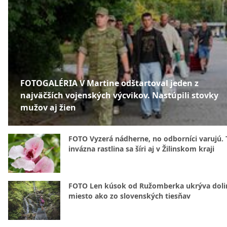
FOTOGALÉRIA V Martine odštartoval jeden z
najväčších vojenských výcvikov. Nastúpili stovky
mužov aj žien
FOTO Vyzerá nádherne, no odborníci varujú. 
invázna rastlina sa šíri aj v Žilinskom kraji
FOTO Len kúsok od Ružomberka ukrýva doli
miesto ako zo slovenských tiesňav