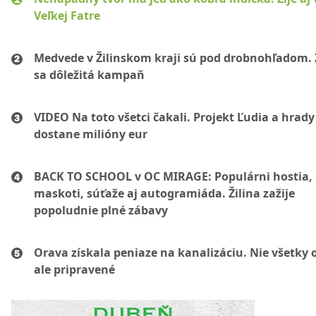
Veľkej Fatre
Medvede v Žilinskom kraji sú pod drobnohľadom. 
sa dôležitá kampaň
VIDEO Na toto všetci čakali. Projekt Ľudia a hrady
dostane milióny eur
BACK TO SCHOOL v OC MIRAGE: Populárni hostia,
maskoti, súťaže aj autogramiáda. Žilina zažije
popoludnie plné zábavy
Orava získala peniaze na kanalizáciu. Nie všetky 
ale pripravené