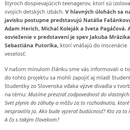
štyroch dospievajúcich teenagerov, ktorí sú izolova
svojich detských izbách.
V hlavných úlohách sa n
javisku postupne predstavujú Natália Fašánkov
Adam Herich, Michal Koleják a Iveta Pagáčová. 
osvieženie v predstavení je spev Jakuba Mrázika
Sebastiána Putoríka,
ktorí vnášajú do inscenácie
veselosť.
V našom minulom článku sme vás informovali o to
do tohto projektu sa mohli zapojiť aj mladí študent
študentky zo Slovenska vďaka výzve divadla v tvorb
na tému:
Musíme prevziať zodpovednosť do vlastných 
Svet plynie do záhuby a môžu za to rozhodnutia, ktor
nespravil/a ja. Ako bude vyzerať budúcnosť? Kto za to
A čo s takým človekom?