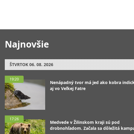
Najnovšie
ŠTVRTOK
06. 08. 2026
19:20
Nenápadný tvor má jed ako kobra indická
aj vo Veľkej Fatre
17:26
Medvede v Žilinskom kraji sú pod
drobnohľadom. Začala sa dôležitá kamp