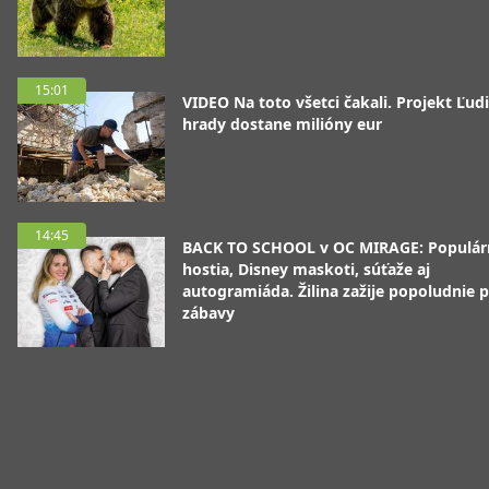
15:01
VIDEO Na toto všetci čakali. Projekt Ľudi
hrady dostane milióny eur
14:45
BACK TO SCHOOL v OC MIRAGE: Populár
hostia, Disney maskoti, súťaže aj
autogramiáda. Žilina zažije popoludnie p
zábavy