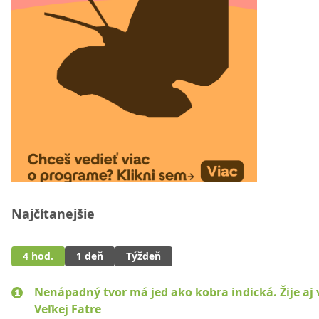
Najčítanejšie
4 hod.
1 deň
Týždeň
Nenápadný tvor má jed ako kobra indická. Žije aj 
Veľkej Fatre