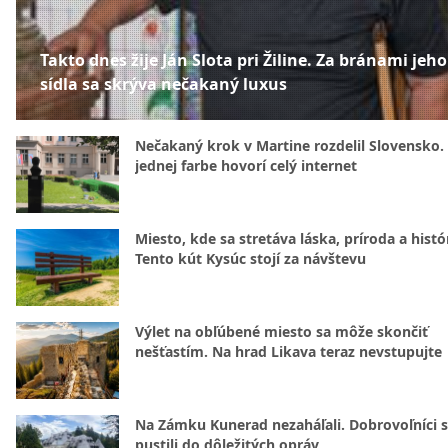
Takto dnes žije Ján Slota pri Žiline. Za bránami jeho
sídla sa skrýva nečakaný luxus
Nečakaný krok v Martine rozdelil Slovensko.
jednej farbe hovorí celý internet
Miesto, kde sa stretáva láska, príroda a histó
Tento kút Kysúc stojí za návštevu
Výlet na obľúbené miesto sa môže skončiť
nešťastím. Na hrad Likava teraz nevstupujte
Na Zámku Kunerad nezaháľali. Dobrovoľníci 
pustili do dôležitých opráv