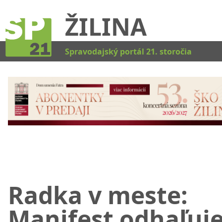
ŽILINA
Kat
Spravodajský portál 21. storočia
Radka v meste:
Manifest odhaľuj