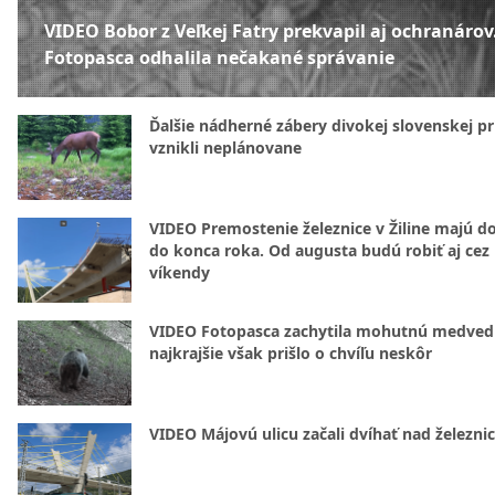
VIDEO Bobor z Veľkej Fatry prekvapil aj ochranárov
Fotopasca odhalila nečakané správanie
Ďalšie nádherné zábery divokej slovenskej pr
vznikli neplánovane
VIDEO Premostenie železnice v Žiline majú d
do konca roka. Od augusta budú robiť aj cez
víkendy
VIDEO Fotopasca zachytila mohutnú medvedi
najkrajšie však prišlo o chvíľu neskôr
VIDEO Májovú ulicu začali dvíhať nad železni