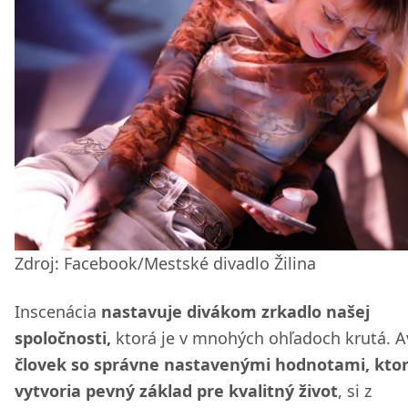
Zdroj: Facebook/Mestské divadlo Žilina
Inscenácia
nastavuje divákom zrkadlo našej
spoločnosti,
ktorá je v mnohých ohľadoch krutá. A
človek so správne nastavenými hodnotami, kto
vytvoria pevný základ pre kvalitný život
, si z