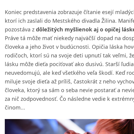
Koniec predstavenia zobrazuje čítanie esejí mladýc
ktorí ich zaslali do Mestského divadla Žilina. Manif
pozostáva z
dôležitých myšlienok aj o opičej lásk
Práve tá môže mať niekedy najväčší dopad na dosp
človeka a jeho život v budúcnosti. Opičia láska hov
rodičoch, ktorí sú na svoje deti upnutí tak veľmi, že
lásku môže dieťa pociťovať ako dusivú. Starší ľudia 
neuvedomujú, ale keď všetkého veľa škodí. Keď ro
miluje svoje dieťa až príliš, častokrát z neho vycho
človeka, ktorý sa sám o seba nevie postarať a nevi
za nič zodpovednosť. Čo následne vedie k extrém
činom...