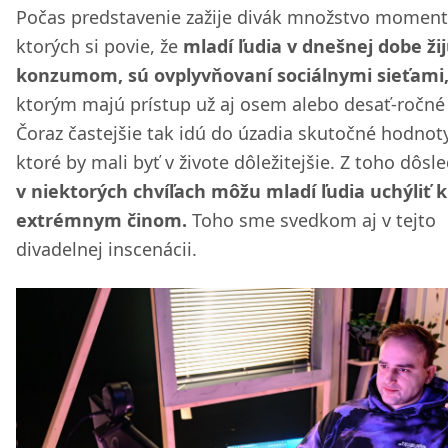
Počas predstavenie zažije divák množstvo momento
ktorých si povie, že
mladí ľudia v dnešnej dobe ži
konzumom, sú ovplyvňovaní sociálnymi sieťami
ktorým majú prístup už aj osem alebo desať-ročné 
Čoraz častejšie tak idú do úzadia skutočné hodnoty
ktoré by mali byť v živote dôležitejšie. Z toho dôsl
v niektorých chvíľach môžu mladí ľudia uchýliť k
extrémnym činom.
Toho sme svedkom aj v tejto
divadelnej inscenácii.