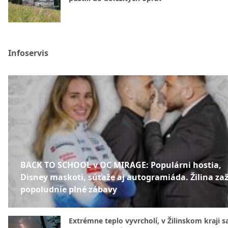
Infoservis
BACK TO SCHOOL v OC MIRAGE: Populárni hostia,
Disney maskoti, súťaže aj autogramiáda. Žilina zaž
popoludnie plné zábavy
Extrémne teplo vyvrcholí, v Žilinskom kraji s