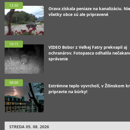
12:30
Orava získala peniaze na kanalizáciu. Ni
všetky obce sú ale pripravené
10:15
VIDEO Bobor z Veľkej Fatry prekvapil aj
ochranárov. Fotopasca odhalila nečakan
správanie
08:00
Extrémne teplo vyvrcholí, v Žilinskom kr
pripravte na búrky!
STREDA
05. 08. 2026