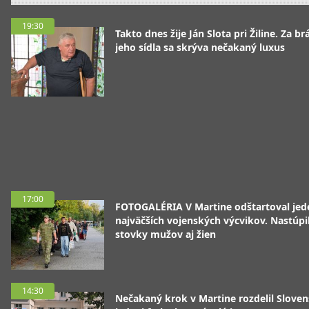
19:30
Takto dnes žije Ján Slota pri Žiline. Za b
jeho sídla sa skrýva nečakaný luxus
17:00
FOTOGALÉRIA V Martine odštartoval jed
najväčších vojenských výcvikov. Nastúpil
stovky mužov aj žien
14:30
Nečakaný krok v Martine rozdelil Sloven