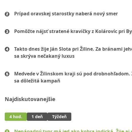
Prípad oravskej starostky naberá nový smer
Pomôžte nájsť stratené kravičky z Kolárovíc pri By
Takto dnes žije Ján Slota pri Žiline. Za bránami jeh
sa skrýva nečakaný luxus
Medvede v Žilinskom kraji sú pod drobnohľadom. 
sa dôležitá kampaň
Najdiskutovanejšie
4 hod.
1 deň
Týždeň
Nenápadný tvor má jed ako kobra indická. Žije aj 