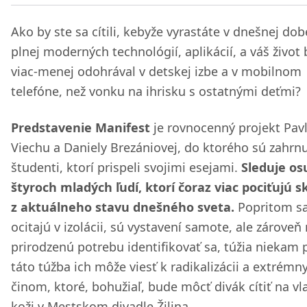
Ako by ste sa cítili, kebyže vyrastáte v dnešnej dob
plnej moderných technológií, aplikácií, a váš život 
viac-menej odohrával v detskej izbe a v mobilnom
telefóne, než vonku na ihrisku s ostatnými deťmi?
Predstavenie Manifest
je rovnocenný projekt Pav
Viechu a Daniely Brezániovej, do ktorého sú zahrnu
študenti, ktorí prispeli svojimi esejami.
Sleduje os
štyroch mladých ľudí, ktorí čoraz viac pociťujú 
z aktuálneho stavu dnešného sveta.
Popritom s
ocitajú v izolácii, sú vystavení samote, ale zároveň
prirodzenú potrebu identifikovať sa, túžia niekam p
táto túžba ich môže viesť k radikalizácii a extrém
činom, ktoré, bohužiaľ, bude môcť divák cítiť na vl
koži v Mestskom divadle Žilina.