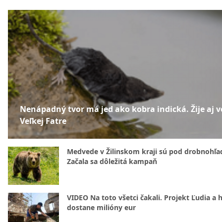
Nenápadný tvor má jed ako kobra indická. Žije aj v
Veľkej Fatre
Medvede v Žilinskom kraji sú pod drobnohľ
Začala sa dôležitá kampaň
VIDEO Na toto všetci čakali. Projekt Ľudia a 
dostane milióny eur