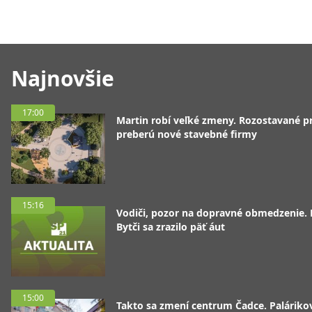
Najnovšie
17:00
Martin robí veľké zmeny. Rozostavané p
preberú nové stavebné firmy
15:16
Vodiči, pozor na dopravné obmedzenie. 
Bytči sa zrazilo päť áut
15:00
Takto sa zmení centrum Čadce. Palárik