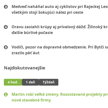
Medveď naháňal auto aj cyklistov pri Rajeckej Les
všetkým stojí šokujúci nález pri ceste
Oravu zasiahli krúpy aj prívalový dážď. Žilinský k
ďalšie búrlivé počasie
Vodiči, pozor na dopravné obmedzenie. Pri Bytči s
zrazilo päť áut
Najdiskutovanejšie
4 hod.
1 deň
Týždeň
Martin robí veľké zmeny. Rozostavané projekty p
nové stavebné firmy