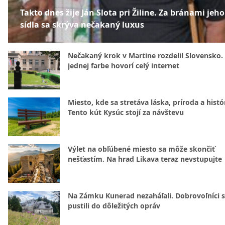
Takto dnes žije Ján Slota pri Žiline. Za bránami jeho
sídla sa skrýva nečakaný luxus
Nečakaný krok v Martine rozdelil Slovensko.
jednej farbe hovorí celý internet
Miesto, kde sa stretáva láska, príroda a histó
Tento kút Kysúc stojí za návštevu
Výlet na obľúbené miesto sa môže skončiť
nešťastím. Na hrad Likava teraz nevstupujte
Na Zámku Kunerad nezaháľali. Dobrovoľníci 
pustili do dôležitých opráv