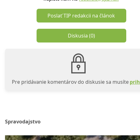
Poslať TIP redakcii na článok
Diskusia (
0
)
Pre pridávanie komentárov do diskusie sa musíte
prih
Spravodajstvo