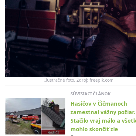
Ilustračné foto. Zdroj: freepik.com
SÚVISIACI ČLÁNOK
Hasičov v Čičmanoch
zamestnal vážny požiar.
Stačilo vraj málo a všet
mohlo skončiť zle