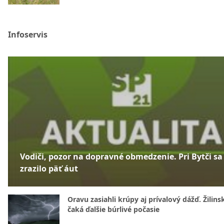
Infoservis
Vodiči, pozor na dopravné obmedzenie. Pri Bytči sa
zrazilo päť áut
Oravu zasiahli krúpy aj prívalový dážď. Žilins
čaká ďalšie búrlivé počasie