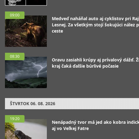
09:00
Medveď naháňal auto aj cyklistov pri Raj
Lesnej. Za všetkým stojí šokujúci nález p
ceste
08:30
Oravu zasiahli krúpy aj prívalový dážď. Ž
kraj čaká ďalšie búrlivé počasie
ŠTVRTOK
06. 08. 2026
19:20
Nenápadný tvor má jed ako kobra indická
aj vo Veľkej Fatre