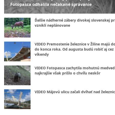
Fotopasca odhalila nečakané správanie
Ďalšie nádherné zábery divokej slovenskej pr
vznikli neplánovane
VIDEO Premostenie železnice v Žiline majú d
do konca roka. Od augusta budú robiť aj cez
víkendy
VIDEO Fotopasca zachytila mohutnú medvedi
najkrajšie však prišlo o chvíľu neskôr
VIDEO Májovú ulicu začali dvíhať nad železni