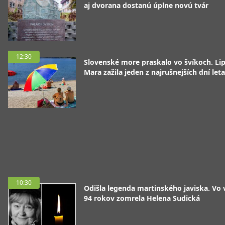
aj dvorana dostanú úplne novú tvár
12:30
Slovenské more praskalo vo švíkoch. Li
Mara zažila jeden z najrušnejších dní leta
10:30
Odišla legenda martinského javiska. Vo
94 rokov zomrela Helena Sudická