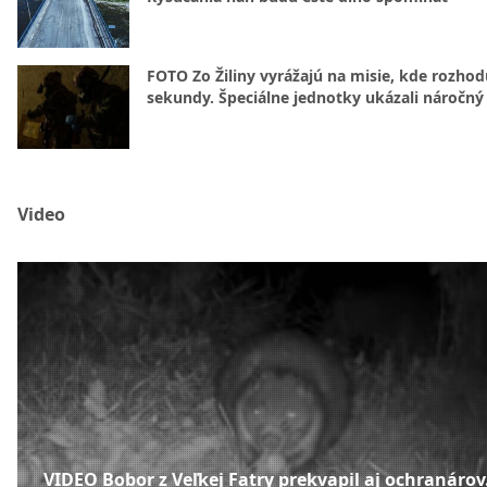
FOTO Zo Žiliny vyrážajú na misie, kde rozhod
sekundy. Špeciálne jednotky ukázali náročný
Video
VIDEO Bobor z Veľkej Fatry prekvapil aj ochranárov