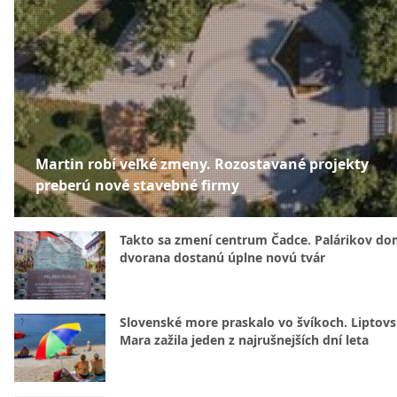
Martin robí veľké zmeny. Rozostavané projekty
preberú nové stavebné firmy
Takto sa zmení centrum Čadce. Palárikov do
dvorana dostanú úplne novú tvár
Slovenské more praskalo vo švíkoch. Liptov
Mara zažila jeden z najrušnejších dní leta