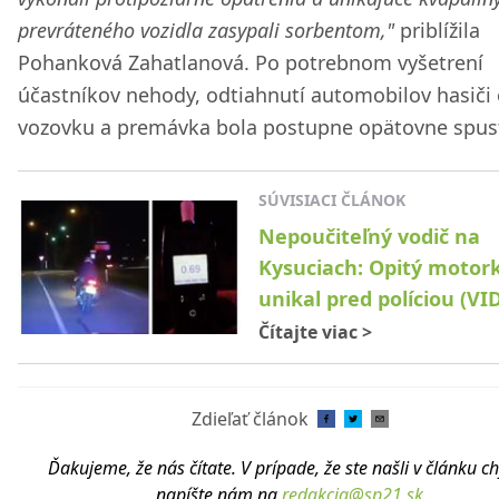
prevráteného vozidla zasypali sorbentom,"
priblížila
Pohanková Zahatlanová. Po potrebnom vyšetrení
účastníkov nehody, odtiahnutí automobilov hasiči o
vozovku a premávka bola postupne opätovne spus
SÚVISIACI ČLÁNOK
Nepoučiteľný vodič na
Kysuciach: Opitý motor
unikal pred políciou (VI
Čítajte viac
>
Zdieľať článok
Ďakujeme, že nás čítate. V prípade, že ste našli v článku c
napíšte nám na
redakcia@sp21.sk