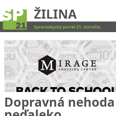
ŽILINA
Kat
Spravodajský portál 21. storočia
Dopravná nehoda
neďaleko