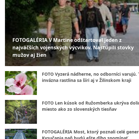
FOTOGALÉRIA V Martine odštartoval jeden z
najväčších vojenských výcvikov. Nastúpili stovky
mužov aj žien
FOTO Vyzerá nádherne, no odborníci varujú. 
invázna rastlina sa šíri aj v Žilinskom kraji
FOTO Len kúsok od Ružomberka ukrýva doli
miesto ako zo slovenských tiesňav
FOTOGALÉRIA Most, ktorý poznali celé gener
Kysučania naň budú ešte dlho spomínať