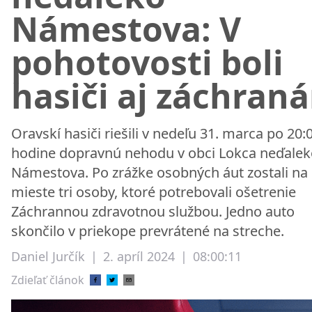
Námestova: V
pohotovosti boli
hasiči aj záchraná
Oravskí hasiči riešili v nedeľu 31. marca po 20:
hodine dopravnú nehodu v obci Lokca neďalek
Námestova. Po zrážke osobných áut zostali na
mieste tri osoby, ktoré potrebovali ošetrenie
Záchrannou zdravotnou službou. Jedno auto
skončilo v priekope prevrátené na streche.
Daniel Jurčík
|
2. apríl 2024
|
08:00:11
Zdieľať článok