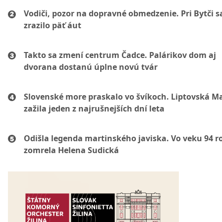
Vodiči, pozor na dopravné obmedzenie. Pri Bytči s
zrazilo päť áut
Takto sa zmení centrum Čadce. Palárikov dom aj
dvorana dostanú úplne novú tvár
Slovenské more praskalo vo švíkoch. Liptovská M
zažila jeden z najrušnejších dní leta
Odišla legenda martinského javiska. Vo veku 94 r
zomrela Helena Sudická