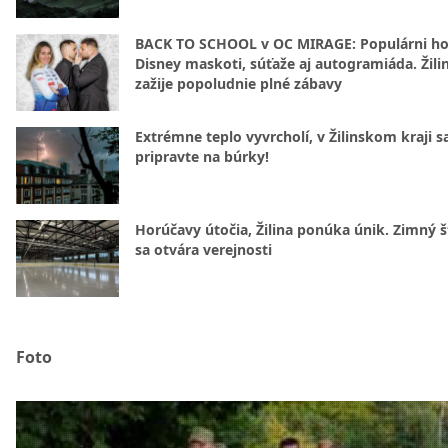
BACK TO SCHOOL v OC MIRAGE: Populárni hos
Disney maskoti, súťaže aj autogramiáda. Žili
zažije popoludnie plné zábavy
Extrémne teplo vyvrcholí, v Žilinskom kraji s
pripravte na búrky!
Horúčavy útočia, Žilina ponúka únik. Zimný 
sa otvára verejnosti
Foto