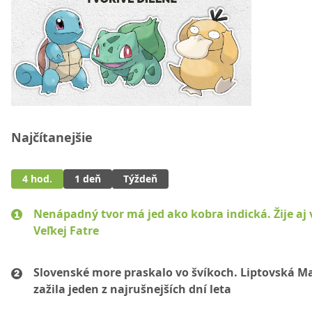
Najčítanejšie
4 hod.
1 deň
Týždeň
Nenápadný tvor má jed ako kobra indická. Žije aj 
Veľkej Fatre
Slovenské more praskalo vo švíkoch. Liptovská M
zažila jeden z najrušnejších dní leta