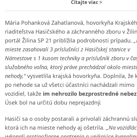
Čítajte viac
>
Mária Pohanková Zahatlanová, hovorkyňa Krajské
riaditeľstva Hasičského a záchranného zboru v Žilin
portál Žilina SP 21 priblížila podrobnosti prípadu.
„
mieste zasahovali 3 príslušníci z Hasičskej stanice v
Námestove s 1 kusom techniky a príslušník zboru v ča
služobného voľna, ktorý práve prechádzal okolo miest
nehody,"
vysvetlila krajská hovorkyňa. Doplnila, že 
po nehode sa už všetci účastníci nachádzali mimo
vozidiel, takže
im nehrozilo bezprostredné nebez
Úsek bol na určitú dobu neprejazdný.
Hasiči sa o osoby postarali a privolali záchrannú sl
ktorá ich na mieste nehody aj ošetrila.
„Na vozidlá
vykonali protipožiarne opatrenia a unikajúce kvapaliny