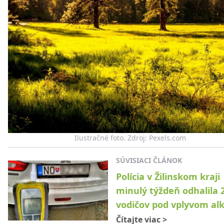
Ilustračné foto. Zdroj: Pexels.com
SÚVISIACI ČLÁNOK
Polícia v Žilinskom kraji
minulý týždeň odhalila 
vodičov pod vplyvom al
Čítajte viac
>