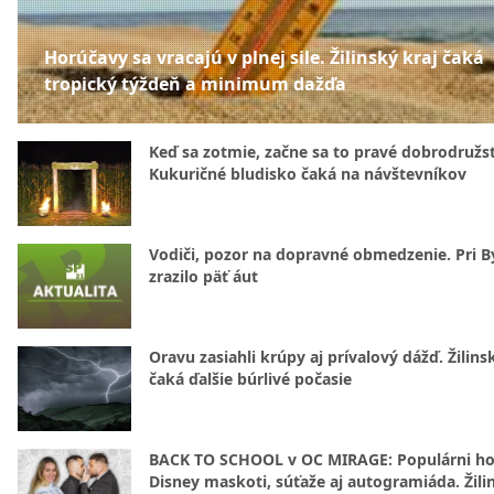
Horúčavy sa vracajú v plnej sile. Žilinský kraj čaká
tropický týždeň a minimum dažďa
Keď sa zotmie, začne sa to pravé dobrodružs
Kukuričné bludisko čaká na návštevníkov
Vodiči, pozor na dopravné obmedzenie. Pri By
zrazilo päť áut
Oravu zasiahli krúpy aj prívalový dážď. Žilins
čaká ďalšie búrlivé počasie
BACK TO SCHOOL v OC MIRAGE: Populárni hos
Disney maskoti, súťaže aj autogramiáda. Žili