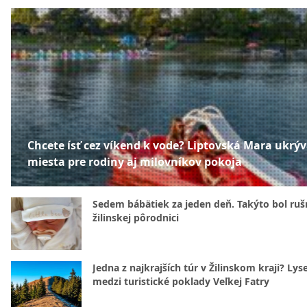
Chcete ísť cez víkend k vode? Liptovská Mara ukrý
miesta pre rodiny aj milovníkov pokoja
Sedem bábätiek za jeden deň. Takýto bol rušn
žilinskej pôrodnici
Jedna z najkrajších túr v Žilinskom kraji? Lyse
medzi turistické poklady Veľkej Fatry