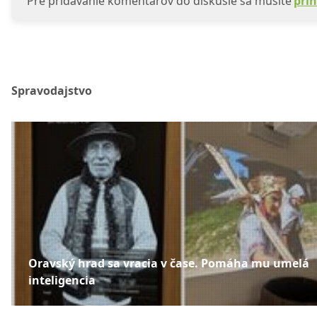
Pre pridávanie komentárov do diskusie sa musíte
prih
Spravodajstvo
Oravský hrad sa vracia v čase. Pomáha mu umelá
inteligencia