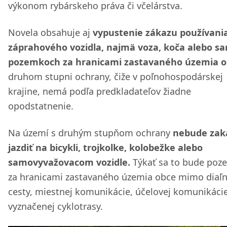
výkonom rybárskeho práva či včelárstva.
Novela obsahuje aj
vypustenie zákazu používani
záprahového vozidla, najmä voza, koča alebo sa
pozemkoch za hranicami zastavaného územia o
druhom stupni ochrany, čiže v poľnohospodárskej
krajine, nemá podľa predkladateľov žiadne
opodstatnenie.
Na území s druhým stupňom ochrany
nebude zak
jazdiť na bicykli, trojkolke, kolobežke alebo
samovyvažovacom vozidle.
Týkať sa to bude poz
za hranicami zastavaného územia obce mimo diaľn
cesty, miestnej komunikácie, účelovej komunikáci
vyznačenej cyklotrasy.