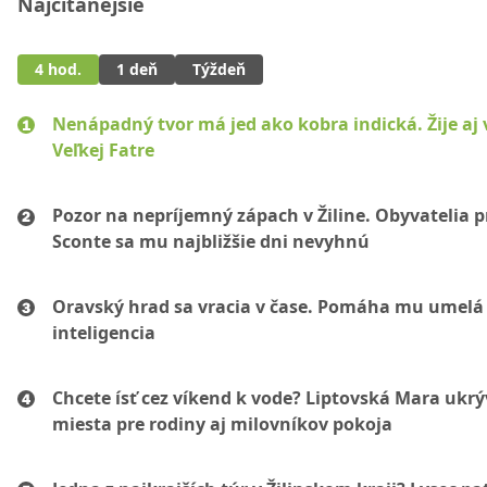
Najčítanejšie
4 hod.
1 deň
Týždeň
Nenápadný tvor má jed ako kobra indická. Žije aj 
Veľkej Fatre
Pozor na nepríjemný zápach v Žiline. Obyvatelia p
Sconte sa mu najbližšie dni nevyhnú
Oravský hrad sa vracia v čase. Pomáha mu umelá
inteligencia
Chcete ísť cez víkend k vode? Liptovská Mara ukr
miesta pre rodiny aj milovníkov pokoja