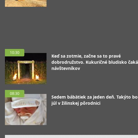
10:30
Keď sa zotmie, začne sa to pravé
dobrodružstvo. Kukuričné bludisko čaká
návštevníkov
08:30
Sedem bábätiek za jeden deň. Takýto bo
júl v žilinskej pôrodnici