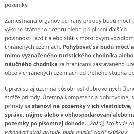
pozemky.
Zamestnanci orgánov ochrany prírody budú môcť p
výkone štátneho dozoru alebo pri plnení ďalších
povinností jazdiť alebo stáť s motorovým vozidlom
chránených územiach.
Pohybovať sa budú môcť a
mimo vyznačeného turistického chodníka alebo
náučného chodníka
za hranicami zastavaného úz
obce v chránených územiach od tretieho stupňa oc
Upraví sa aj územná pôsobnosť dobrovoľných člen
stráže prírody. Územná kompetencia dobrovoľnej s
prírody sa
stanoví na pozemky v ich vlastníctve,
správe, nájme alebo v obhospodarovaní alebo n
pozemky po písomnej dohode.
„Každý, kto bude ch
vykonávať stráž prírody, bude musieť zložiť skúšku z