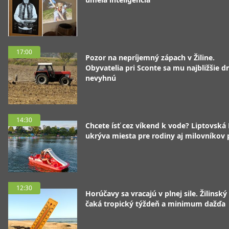
17:00
Pozor na nepríjemný zápach v Žiline.
Obyvatelia pri Sconte sa mu najbližšie d
nevyhnú
14:30
Chcete ísť cez víkend k vode? Liptovská
ukrýva miesta pre rodiny aj milovníkov
12:30
Horúčavy sa vracajú v plnej sile. Žilinský
čaká tropický týždeň a minimum dažďa