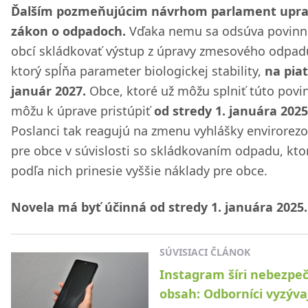
Ďalším pozmeňujúcim návrhom parlament upra
zákon o odpadoch.
Vďaka nemu sa odsúva povinn
obcí skládkovať výstup z úpravy zmesového odpad
ktorý spĺňa parameter biologickej stability,
na piat
január 2027.
Obce, ktoré už môžu splniť túto povi
môžu k úprave pristúpiť
od stredy 1. januára 2025
Poslanci tak reagujú na zmenu vyhlášky envirorezo
pre obce v súvislosti so skládkovaním odpadu, kto
podľa nich prinesie vyššie náklady pre obce.
Novela má byť účinná od stredy 1. januára 2025.
SÚVISIACI ČLÁNOK
Instagram šíri nebezpe
obsah: Odborníci vyzýva