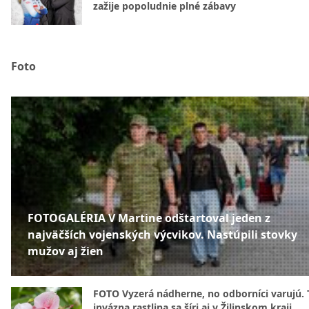
zažije popoludnie plné zábavy
Foto
FOTOGALÉRIA V Martine odštartoval jeden z
najväčších vojenských výcvikov. Nastúpili stovky
mužov aj žien
FOTO Vyzerá nádherne, no odborníci varujú. 
invázna rastlina sa šíri aj v Žilinskom kraji