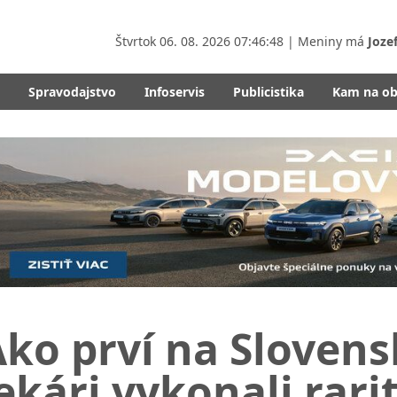
Štvrtok
06. 08. 2026 07:46:50
| Meniny má
Joze
Spravodajstvo
Infoservis
Publicistika
Kam na o
ko prví na Slovensk
ekári vykonali rar