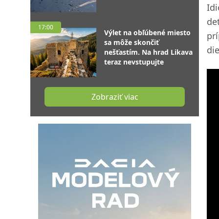
Id
de
17:00
Výlet na obľúbené miesto
pr
sa môže skončiť
die
nešťastím. Na hrad Likava
teraz nevstupujte
Zobraziť viac