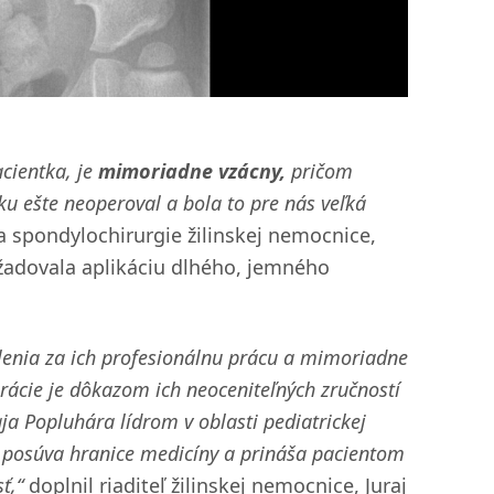
cientka, je
mimoriadne vzácny,
pričom
sku ešte neoperoval a bola to pre nás veľká
a spondylochirurgie žilinskej nemocnice,
vyžadovala aplikáciu dlhého, jemného
enia za ich profesionálnu prácu a mimoriadne
erácie je dôkazom ich neoceniteľných zručností
aja Popluhára lídrom v oblasti pediatrickej
, posúva hranice medicíny a prináša pacientom
ť,“
doplnil riaditeľ žilinskej nemocnice, Juraj