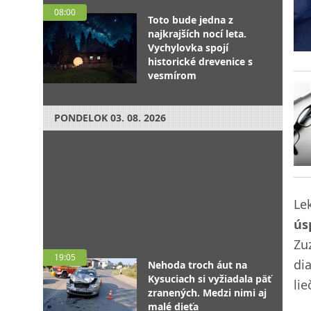
08:00
Toto bude jedna z
najkrajších nocí leta.
Vychylovka spojí
historické drevenice s
vesmírom
PONDELOK
03. 08. 2026
Le
ús
Zu
19:05
di
Nehoda troch áut na
Kysuciach si vyžiadala päť
li
zranených. Medzi nimi aj
malé dieťa