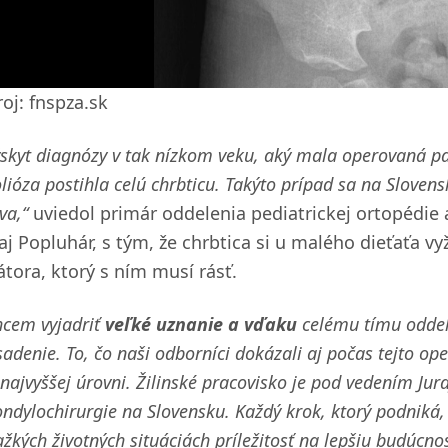
oj: fnspza.sk
skyt diagnózy v tak nízkom veku, aký mala operovaná pa
lióza postihla celú chrbticu. Takýto prípad sa na Sloven
va,“
uviedol primár oddelenia pediatrickej ortopédie 
raj Popluhár, s tým, že chrbtica si u malého dieťaťa 
átora, ktorý s ním musí rásť.
hcem vyjadriť
veľké uznanie a vďaku
celému tímu oddel
adenie. To, čo naši odborníci dokázali aj počas tejto op
najvyššej úrovni. Žilinské pracovisko je pod vedením Jur
ndylochirurgie na Slovensku. Každý krok, ktorý podniká
ažkých životných situáciách príležitosť na lepšiu budúcnos