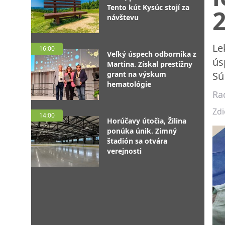
Tento kút Kysúc stojí za
2
návštevu
Le
16:00
Veľký úspech odborníka z
ús
Martina. Získal prestížny
grant na výskum
Sú
hematológie
Ra
Zdi
14:00
Horúčavy útočia, Žilina
ponúka únik. Zimný
štadión sa otvára
verejnosti