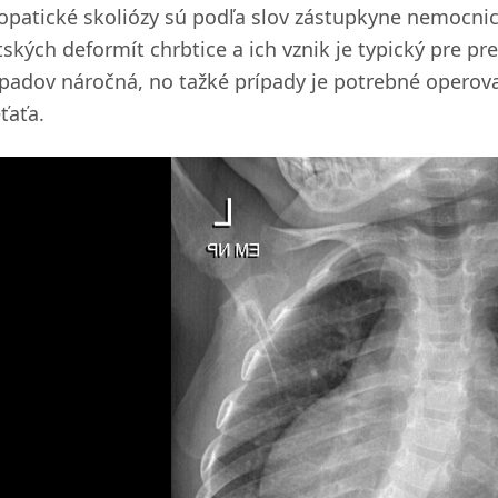
iopatické skoliózy sú podľa slov zástupkyne nemocni
tských deformít chrbtice a ich vznik je typický pre pr
ípadov náročná, no tažké prípady je potrebné operova
ťaťa.