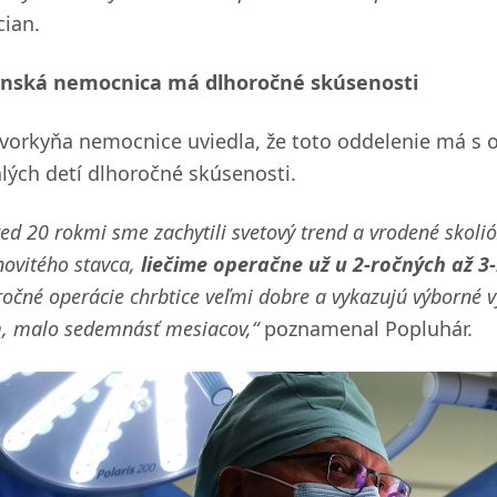
cian.
linská nemocnica má dlhoročné skúsenosti
vorkyňa nemocnice uviedla, že toto oddelenie má s o
lých detí dlhoročné skúsenosti.
ed 20 rokmi sme zachytili svetový trend a vrodené skoli
novitého stavca,
liečime operačne už u 2-ročných až 3-
očné operácie chrbtice veľmi dobre a vykazujú výborné v
m, malo sedemnásť mesiacov,“
poznamenal Popluhár.