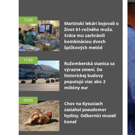
12:00
Martinskí lekári bojovali o
život 61-ročného muža.
Srdce mu zachránili
kombináciou dvoch
špičkových metód
11:00
Ružomberská stanica sa
výrazne zmení. Do
historickej budovy
poputujú viac ako 2
milióny eur
09:00
Chov na Kysuciach
zasiahol pseudomor
hydiny. Odborníci museli
konať