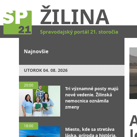
ŽILINA
Spravodajský portál 21. storočia
Najnovšie
UTOROK
04. 08. 2026
20:00
Tri významné posty majú
nové vedenie. Žilinská
nemocnica oznámila
zmeny
A
18:00
l
Miesto, kde sa stretáva
láska, príroda a história.