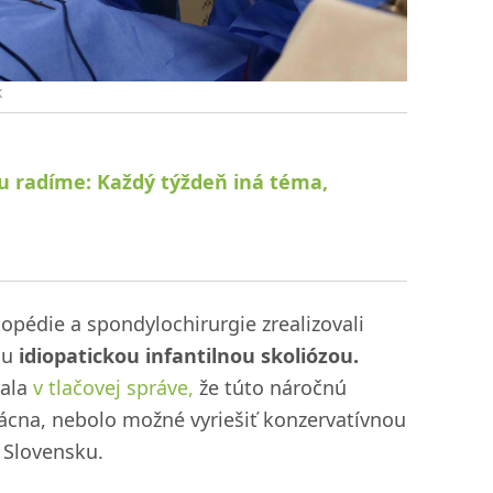
k
u radíme: Každý týždeň iná téma,
topédie a spondylochirurgie zrealizovali
ou
idiopatickou infantilnou skoliózou.
vala
v tlačovej správe,
že túto náročnú
zácna, nebolo možné vyriešiť konzervatívnou
a Slovensku.