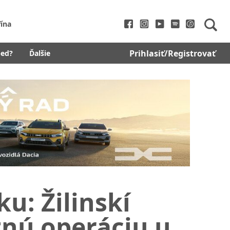
fína
Prihlasiť/Registrovať
bed?
Ďalšie
u: Žilinskí
itnú operáciu u