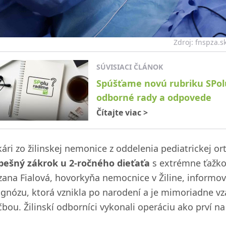
Zdroj: fnspza.s
SÚVISIACI ČLÁNOK
Spúšťame novú rubriku SPol
odborné rady a odpovede
Čítajte viac
>
kári zo žilinskej nemonice z oddelenia pediatrickej or
pešný zákrok u 2-ročného dieťaťa
s extrémne ťažk
zana Fialová, hovorkyňa nemocnice v Žiline, informo
agnózu, ktorá vznikla po narodení a je mimoriadne v
ečbou. Žilinskí odborníci vykonali operáciu ako prví n