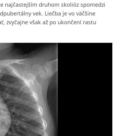
ce najčastejším druhom skolióz spomedzi
edpubertálny vek. Liečba je vo väčšine
ť, zvyčajne však až po ukončení rastu