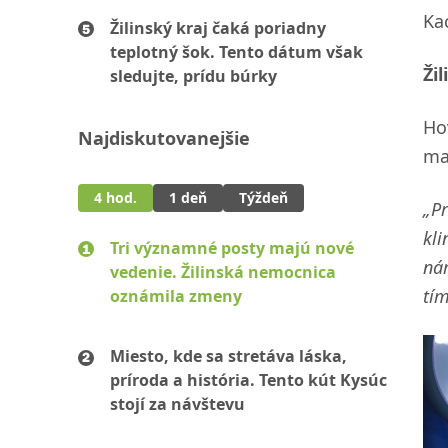
Ka
Žilinský kraj čaká poriadny
teplotný šok. Tento dátum však
Ži
sledujte, prídu búrky
Ho
Najdiskutovanejšie
ma
4 hod.
1 deň
Týždeň
„Pr
kli
Tri významné posty majú nové
nár
vedenie. Žilinská nemocnica
tí
oznámila zmeny
Miesto, kde sa stretáva láska,
príroda a história. Tento kút Kysúc
stojí za návštevu