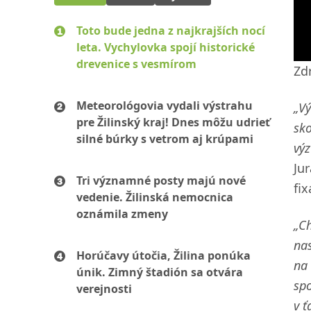
Toto bude jedna z najkrajších nocí
leta. Vychylovka spojí historické
drevenice s vesmírom
Zdr
Meteorológovia vydali výstrahu
„Vý
pre Žilinský kraj! Dnes môžu udrieť
sko
silné búrky s vetrom aj krúpami
výz
Ju
Tri významné posty majú nové
fix
vedenie. Žilinská nemocnica
oznámila zmeny
„C
nas
Horúčavy útočia, Žilina ponúka
na 
únik. Zimný štadión sa otvára
spo
verejnosti
v ť