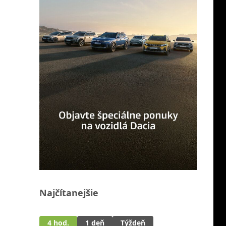
Najčítanejšie
4 hod.
1 deň
Týždeň