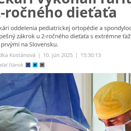
-ročného dieťaťa
kári oddelenia pediatrickej ortopédie a spondyloc
pešný zákrok u 2-ročného dieťaťa s extrémne ťažk
 prvými na Slovensku.
dka Kostánová
|
10. jún 2025
|
15:30:13
eľať článok