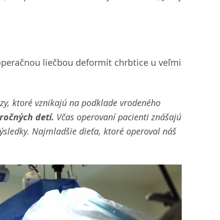
peračnou liečbou deformít chrbtice u veľmi
ózy, ktoré vznikajú na podklade vrodeného
ročných detí.
Včas operovaní pacienti znášajú
ýsledky. Najmladšie dieťa, ktoré operoval náš