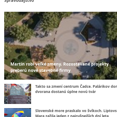
Spravodajstvo
Martin robí veľké zmeny. Rozostavané projekty
preberú nové stavebné firmy
Takto sa zmení centrum Čadce. Palárikov do
dvorana dostanú úplne novú tvár
Slovenské more praskalo vo švíkoch. Liptov
Mara zažila jeden z najrušnejších dní leta