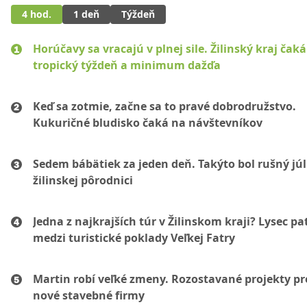
4 hod.
1 deň
Týždeň
Horúčavy sa vracajú v plnej sile. Žilinský kraj čaká
tropický týždeň a minimum dažďa
Keď sa zotmie, začne sa to pravé dobrodružstvo.
Kukuričné bludisko čaká na návštevníkov
Sedem bábätiek za jeden deň. Takýto bol rušný júl
žilinskej pôrodnici
Jedna z najkrajších túr v Žilinskom kraji? Lysec pat
medzi turistické poklady Veľkej Fatry
Martin robí veľké zmeny. Rozostavané projekty p
nové stavebné firmy