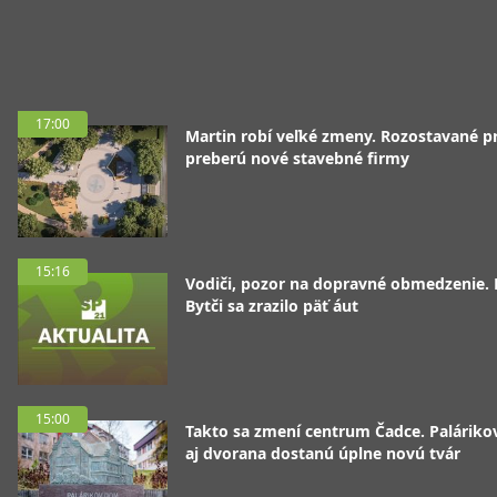
17:00
Martin robí veľké zmeny. Rozostavané p
preberú nové stavebné firmy
15:16
Vodiči, pozor na dopravné obmedzenie. 
Bytči sa zrazilo päť áut
15:00
Takto sa zmení centrum Čadce. Palárik
aj dvorana dostanú úplne novú tvár