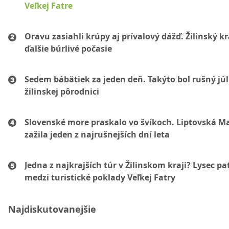
Veľkej Fatre
Oravu zasiahli krúpy aj prívalový dážď. Žilinský k
ďalšie búrlivé počasie
Sedem bábätiek za jeden deň. Takýto bol rušný júl
žilinskej pôrodnici
Slovenské more praskalo vo švíkoch. Liptovská M
zažila jeden z najrušnejších dní leta
Jedna z najkrajších túr v Žilinskom kraji? Lysec pat
medzi turistické poklady Veľkej Fatry
Najdiskutovanejšie