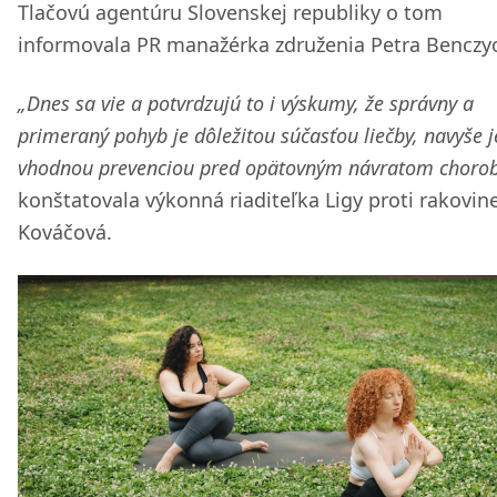
Tlačovú agentúru Slovenskej republiky o tom
informovala PR manažérka združenia Petra Benczy
„Dnes sa vie a potvrdzujú to i výskumy, že správny a
primeraný pohyb je dôležitou súčasťou liečby, navyše j
vhodnou prevenciou pred opätovným návratom chorob
konštatovala výkonná riaditeľka Ligy proti rakovin
Kováčová.