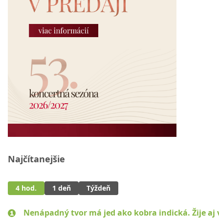
Najčítanejšie
4 hod.
1 deň
Týždeň
Nenápadný tvor má jed ako kobra indická. Žije aj 