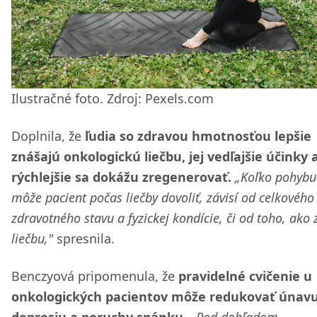
Ilustračné foto. Zdroj: Pexels.com
Doplnila, že
ľudia so zdravou hmotnosťou lepšie
znášajú onkologickú liečbu, jej vedľajšie účinky 
rýchlejšie sa dokážu zregenerovať.
„Koľko pohybu
môže pacient počas liečby dovoliť, závisí od celkového
zdravotného stavu a fyzickej kondície, či od toho, ako
liečbu,"
spresnila.
Benczyová pripomenula, že
pravidelné cvičenie u
onkologických pacientov môže redukovať únavu