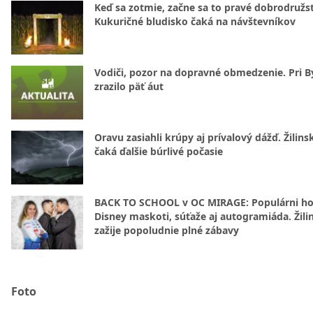
Keď sa zotmie, začne sa to pravé dobrodružs
Kukuričné bludisko čaká na návštevníkov
Vodiči, pozor na dopravné obmedzenie. Pri By
zrazilo päť áut
Oravu zasiahli krúpy aj prívalový dážď. Žilins
čaká ďalšie búrlivé počasie
BACK TO SCHOOL v OC MIRAGE: Populárni hos
Disney maskoti, súťaže aj autogramiáda. Žili
zažije popoludnie plné zábavy
Foto