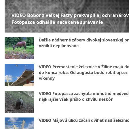
VIDEO Bobor z Veľkej Fatry prekvapil aj ochranárov
Fotopasca odhalila nečakané správanie
Ďalšie nádherné zábery divokej slovenskej pr
vznikli neplánovane
VIDEO Premostenie železnice v Žiline majú d
do konca roka. Od augusta budú robiť aj cez
víkendy
VIDEO Fotopasca zachytila mohutnú medvedi
najkrajšie však prišlo o chvíľu neskôr
VIDEO Májovú ulicu začali dvíhať nad železni