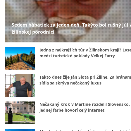
Sedem bábätiek za jeden deň. Takýto bol rušný júl 
žilinskej pôrodnici
Jedna z najkrajších túr v Žilinskom kraji? Lyse
medzi turistické poklady Veľkej Fatry
Takto dnes žije Ján Slota pri Žiline. Za bránam
sídla sa skrýva nečakaný luxus
Nečakaný krok v Martine rozdelil Slovensko.
jednej farbe hovorí celý internet