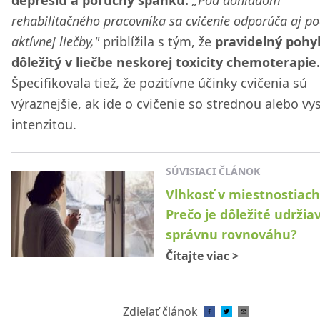
depresiu a poruchy spánku.
„Pod dohľadom
rehabilitačného pracovníka sa cvičenie odporúča aj p
aktívnej liečby,"
priblížila s tým, že
pravidelný pohy
dôležitý v liečbe neskorej toxicity chemoterapie.
Špecifikovala tiež, že pozitívne účinky cvičenia sú
výraznejšie, ak ide o cvičenie so strednou alebo v
intenzitou.
SÚVISIACI ČLÁNOK
Vlhkosť v miestnostiach
Prečo je dôležité udržia
správnu rovnováhu?
Čítajte viac
>
Zdieľať článok