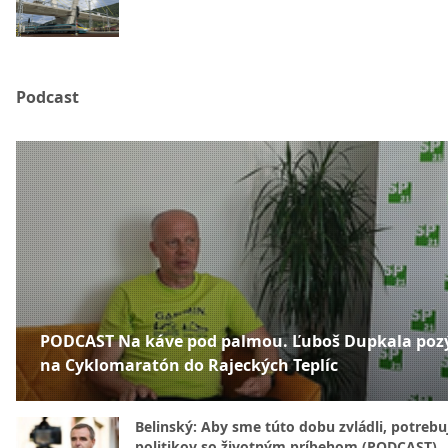
Podcast
PODCAST Na káve pod palmou. Ľuboš Dupkala poz
na Cyklomaratón do Rajeckých Teplíc
Belinský: Aby sme túto dobu zvládli, potreb
politikov so životným príbehom (PODCAST)