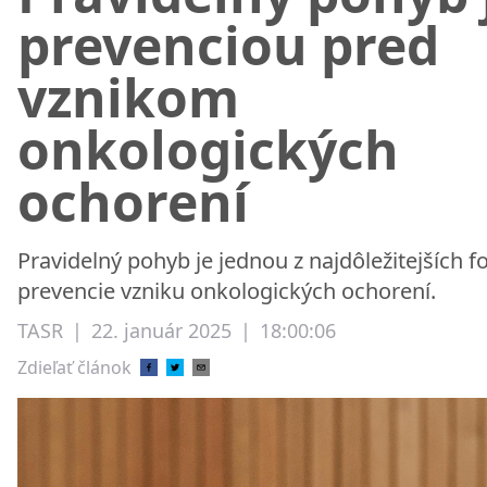
prevenciou pred
vznikom
onkologických
ochorení
Pravidelný pohyb je jednou z najdôležitejších f
prevencie vzniku onkologických ochorení.
TASR
|
22. január 2025
|
18:00:06
Zdieľať článok