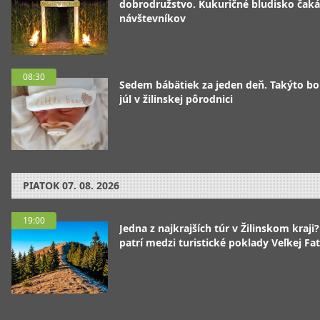
dobrodružstvo. Kukuričné bludisko čaká
návštevníkov
08:30
Sedem bábätiek za jeden deň. Takýto bo
júl v žilinskej pôrodnici
PIATOK
07. 08. 2026
19:00
Jedna z najkrajších túr v Žilinskom kraji
patrí medzi turistické poklady Veľkej Fa