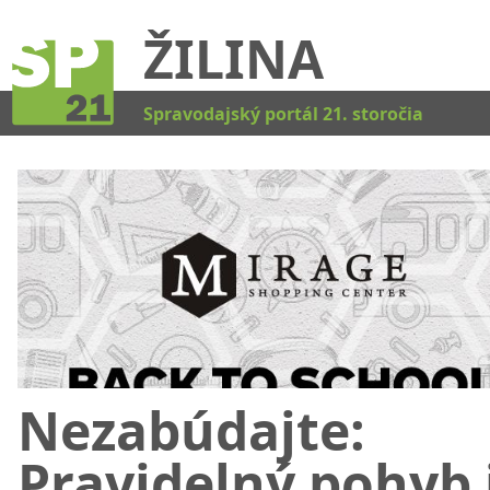
ŽILINA
Kat
Spravodajský portál 21. storočia
Nezabúdajte:
Pravidelný pohyb 