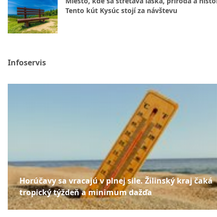
Miesto, kde sa stretáva láska, príroda a histó
Tento kút Kysúc stojí za návštevu
Infoservis
Horúčavy sa vracajú v plnej sile. Žilinský kraj čaká
tropický týždeň a minimum dažďa