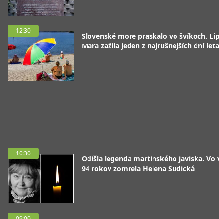
12:30
Slovenské more praskalo vo švíkoch. Li
Mara zažila jeden z najrušnejších dní leta
10:30
Odišla legenda martinského javiska. Vo
94 rokov zomrela Helena Sudická
09:00