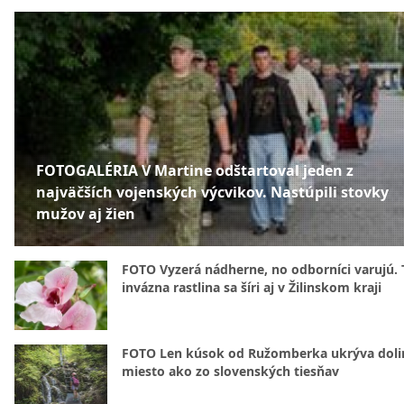
FOTOGALÉRIA V Martine odštartoval jeden z
najväčších vojenských výcvikov. Nastúpili stovky
mužov aj žien
FOTO Vyzerá nádherne, no odborníci varujú. 
invázna rastlina sa šíri aj v Žilinskom kraji
FOTO Len kúsok od Ružomberka ukrýva doli
miesto ako zo slovenských tiesňav