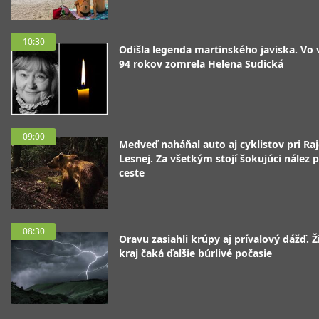
10:30
Odišla legenda martinského javiska. Vo
94 rokov zomrela Helena Sudická
09:00
Medveď naháňal auto aj cyklistov pri Raj
Lesnej. Za všetkým stojí šokujúci nález p
ceste
08:30
Oravu zasiahli krúpy aj prívalový dážď. Ž
kraj čaká ďalšie búrlivé počasie