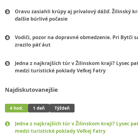
Oravu zasiahli krúpy aj prívalový dážď. Žilinský k
ďalšie búrlivé počasie
Vodiči, pozor na dopravné obmedzenie. Pri Bytči s
zrazilo päť áut
Jedna z najkrajších túr v Žilinskom kraji? Lysec pat
medzi turistické poklady Veľkej Fatry
Najdiskutovanejšie
4 hod.
1 deň
Týždeň
Jedna z najkrajších túr v Žilinskom kraji? Lysec pat
medzi turistické poklady Veľkej Fatry