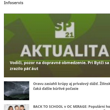
Infoservis
Vodiči, pozor na dopravné obmedzenie. Pri Bytči sa
zrazilo päť áut
Oravu zasiahli krúpy aj prívalový dážď. Žilins
čaká ďalšie búrlivé počasie
BACK TO SCHOOL v OC MIRAGE: Populárni hos