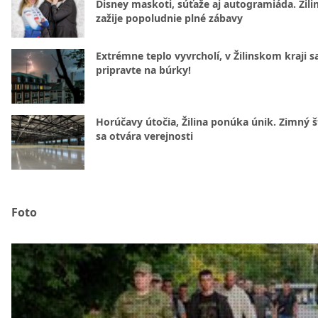
Disney maskoti, súťaže aj autogramiáda. Žili
zažije popoludnie plné zábavy
Extrémne teplo vyvrcholí, v Žilinskom kraji s
pripravte na búrky!
Horúčavy útočia, Žilina ponúka únik. Zimný 
sa otvára verejnosti
Foto