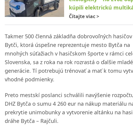
kúpili elektrickú multik
Čítajte viac
>
Takmer 500 členná základňa dobrovoľných hasičov
Bytči, ktorá úspešne reprezentuje mesto Bytča na
mnohých súťažiach v hasičskom športe v rámci ce
Slovenska, sa z roka na rok rozrastá o ďalšie mladé
generácie. Tí potrebujú trénovať a mať k tomu vyt
vhodné podmienky.
Preto mestskí poslanci schválili navýšenie rozpočt
DHZ Bytča o sumu 4 260 eur na nákup materiálu n
prekrytie unimobunky a vytvorenie altánku na hasi
dráhe Bytča – Rajčuli.