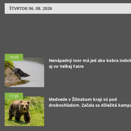
ŠTVRTOK
06. 08. 2026
19:20
Nenápadný tvor má jed ako kobra indická
aj vo Veľkej Fatre
17:26
Medvede v Žilinskom kraji sú pod
drobnohľadom. Začala sa dôležitá kamp