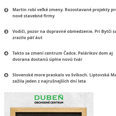
Martin robí veľké zmeny. Rozostavané projekty p
nové stavebné firmy
Vodiči, pozor na dopravné obmedzenie. Pri Bytči s
zrazilo päť áut
Takto sa zmení centrum Čadce. Palárikov dom aj
dvorana dostanú úplne novú tvár
Slovenské more praskalo vo švíkoch. Liptovská M
zažila jeden z najrušnejších dní leta