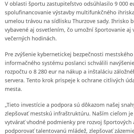
V oblasti športu zastupiteľstvo odsúhlasilo 9 000 e
spolufinancovanie výstavby multifunkčného ihriska
umelou trávou na sídlisku Thurzove sady. Ihrisko 
vybavené aj osvetlením, čo umožní športovanie aj 
večerných hodinách.
Pre zvýšenie kybernetickej bezpečnosti mestského
informačného systému poslanci schválili navýšeni
rozpočtu o 8 280 eur na nákup a inštaláciu záložn
servera. Tento krok prispeje k ochrane citlivých úd
mesta.
„Tieto investície a podpora sú dôkazom našej snah
zlepšovať mestskú infraštruktúru. Naším cieľom je
vytvárať vhodné podmienky pre rozvoj športových a
podporovať talentovanú mládež, zlepšovať zázemie