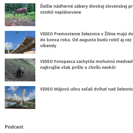
Ďalšie nádherné zábery divokej slovenskej pr
vznikli neplánovane
VIDEO Premostenie železnice v Žiline majú d
do konca roka. Od augusta budú robiť aj cez
víkendy
VIDEO Fotopasca zachytila mohutnú medvedi
najkrajšie však prišlo o chvíľu neskôr
VIDEO Májovú ulicu začali dvíhať nad železni
Podcast