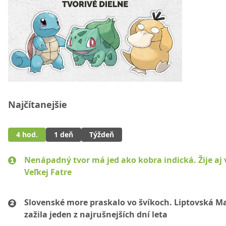
Najčítanejšie
4 hod.
1 deň
Týždeň
Nenápadný tvor má jed ako kobra indická. Žije aj 
Veľkej Fatre
Slovenské more praskalo vo švíkoch. Liptovská M
zažila jeden z najrušnejších dní leta