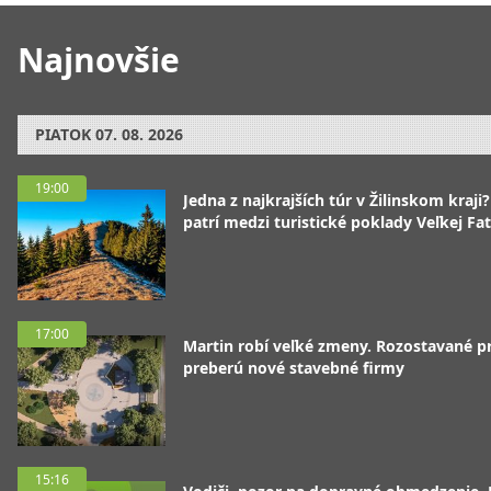
Najnovšie
PIATOK
07. 08. 2026
19:00
Jedna z najkrajších túr v Žilinskom kraji
patrí medzi turistické poklady Veľkej Fa
17:00
Martin robí veľké zmeny. Rozostavané p
preberú nové stavebné firmy
15:16