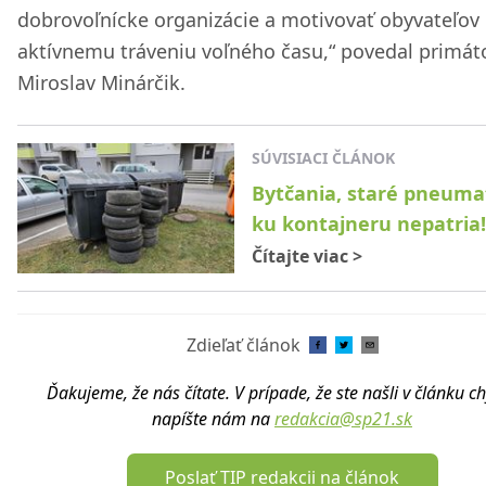
dobrovoľnícke organizácie a motivovať obyvateľov
aktívnemu tráveniu voľného času,“ povedal primát
Miroslav Minárčik.
SÚVISIACI ČLÁNOK
Bytčania, staré pneuma
ku kontajneru nepatria!
Čítajte viac
>
Zdieľať článok
Ďakujeme, že nás čítate. V prípade, že ste našli v článku c
napíšte nám na
redakcia@sp21.sk
Poslať TIP redakcii na článok