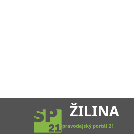
ŽILINA
Spravodajský portál 21