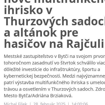
ihrisko v
Thurzových sadoc
a altánok pre
hasičov na Rajčuli
Mestské zastupiteľstvo v Bytči na svojom prv
tohoročnom zasadnutí vo štvrtok schválilo via
dôležité investície do infraštruktúry, športu a
kybernetickej bezpečnosti. Medzi najvýznamne
patrí výstavba multifunkčného ihriska s umelo
trávou a osvetlením v Thurzových sadoch. Zdro
Mesto Bytča/Adriána Brziaková.
Michal Filek
|
28. február 2025
|
14:00:06