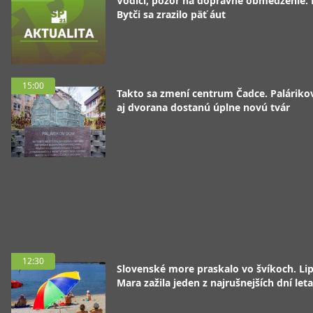
Vodiči, pozor na dopravné obmedzenie. 
Bytči sa zrazilo päť áut
15:00
Takto sa zmení centrum Čadce. Palárik
aj dvorana dostanú úplne novú tvár
12:30
Slovenské more praskalo vo švíkoch. Li
Mara zažila jeden z najrušnejších dní leta