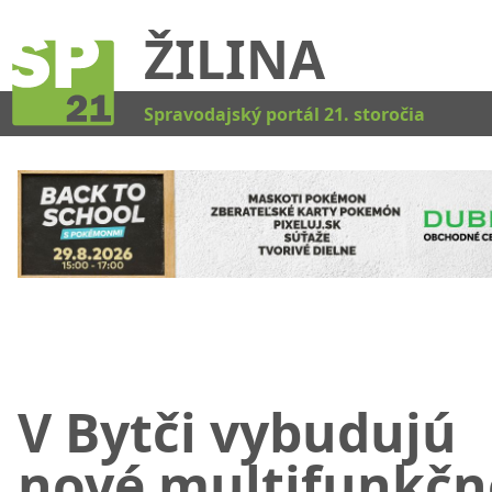
ŽILINA
Kat
Spravodajský portál 21. storočia
V Bytči vybudujú
nové multifunkčn