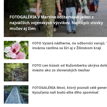
FOTOGALÉRIA V Martine odštartoval jeden z
najväčších vojenských výcvikov. Nastúpili stovky
mužov aj žien
FOTO Vyzerá nádherne, no odborníci varujú. 
invázna rastlina sa šíri aj v Žilinskom kraji
FOTO Len kúsok od Ružomberka ukrýva doli
miesto ako zo slovenských tiesňav
FOTOGALÉRIA Most, ktorý poznali celé gener
Kysučania naň budú ešte dlho spomínať