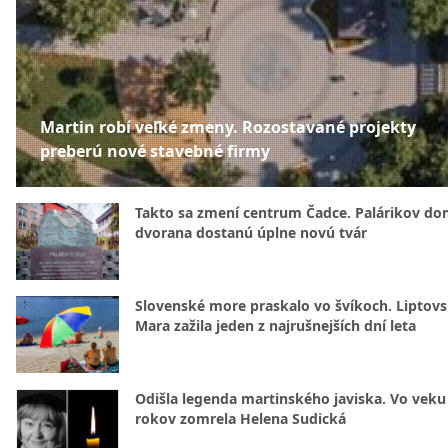
Martin robí veľké zmeny. Rozostavané projekty
preberú nové stavebné firmy
Takto sa zmení centrum Čadce. Palárikov do
dvorana dostanú úplne novú tvár
Slovenské more praskalo vo švíkoch. Liptov
Mara zažila jeden z najrušnejších dní leta
Odišla legenda martinského javiska. Vo veku
rokov zomrela Helena Sudická