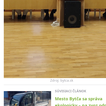
Zdroj: bytca.sk
SÚVISIACI ČLÁNOK
Mesto Bytča sa správa
ekologicky – na zvoz od