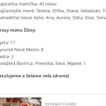
ajstaršia mamička: 43 rokov
ajčastejšie mená: Terézia, Eliška, Diana, Sebastián, 
etradičné mená: Kylie, Aria, Aurora, Dália, Elias, Deri
resy mimo Žiliny:
ytča: 17
ysucké Nové Mesto: 8
adca: 2
ovažská Bystrica, Prievidza, Ilava, Myjava: 1
atulujeme a želáme veľa zdravia!
SÚVISIACI ČLÁNOK