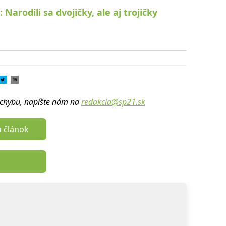
arodili sa dvojičky, ale aj trojičky
u chybu, napíšte nám na
redakcia@sp21.sk
a článok