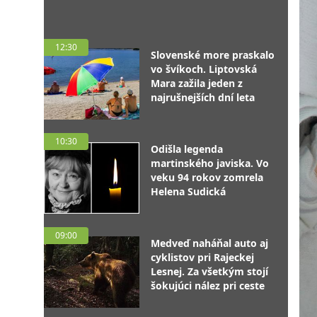
12:30
Slovenské more praskalo
vo švíkoch. Liptovská
Mara zažila jeden z
najrušnejších dní leta
10:30
Odišla legenda
martinského javiska. Vo
veku 94 rokov zomrela
Helena Sudická
09:00
Medveď naháňal auto aj
cyklistov pri Rajeckej
Lesnej. Za všetkým stojí
šokujúci nález pri ceste