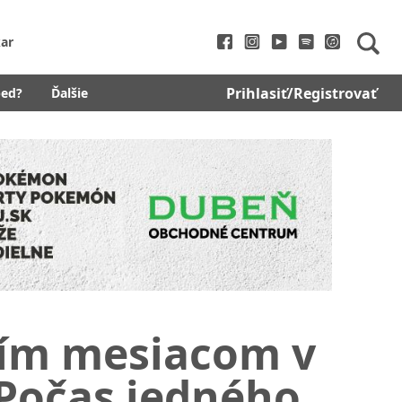
ar
Prihlasiť/Registrovať
bed?
Ďalšie
jším mesiacom v
. Počas jedného