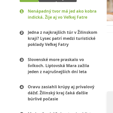
Nenápadný tvor má jed ako kobra
indická. Žije aj vo Veľkej Fatre
Jedna z najkrajších túr v Žilinskom
kraji? Lysec patrí medzi turistické
poklady Veľkej Fatry
Slovenské more praskalo vo
švíkoch. Liptovská Mara zažila
jeden z najrušnejších dní leta
Oravu zasiahli krúpy aj prívalový
dážď. Žilinský kraj čaká ďalšie
búrlivé počasie