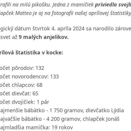
rafili na milú pikošku. Jedna z mamičiek
priviedla svoj
apček Matteo je aj na fotografii našej aprílovej štatistiky
gický dátum štvrtok 4. apríla 2024 sa narodilo zároveň
 svet až
9 malých anjelikov.
rílová štatistika v kocke:
očet pôrodov: 132
očet novorodencov: 133
očet chlapcov: 68
očet dievčat: 65
očet dvojičiek: 1 pár
ajmenšie bábätko - 1 750 gramov, dievčatko Lýdia
ajväčšie bábätko - 4 200 gramov, chlapček Jonáš
ajmladšia mamička: 19 rokov