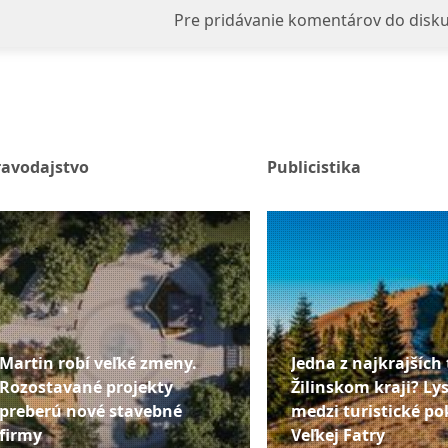
Pre pridávanie komentárov do disku
ravodajstvo
Publicistika
Martin robí veľké zmeny.
Jedna z najkrajších 
Rozostavané projekty
Žilinskom kraji? Lys
preberú nové stavebné
medzi turistické po
firmy
Veľkej Fatry