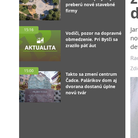
preberú nové stavebné
d
firmy
Ja
15:16
Vodiči, pozor na dopravné
no
obmedzenie. Pri Bytči sa
zrazilo päť áut
de
Ra
Zdi
15:00
Takto sa zmení centrum
Čadce. Palárikov dom aj
dvorana dostanú úplne
novú tvár