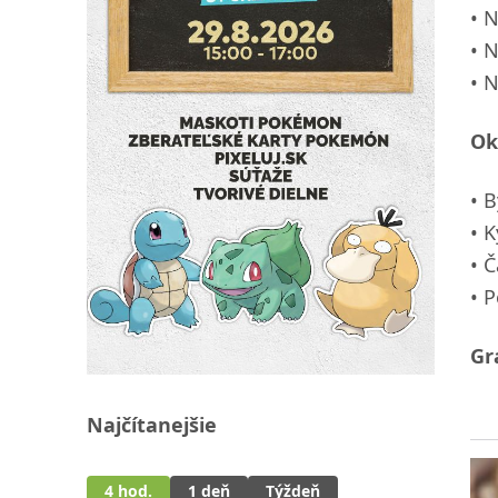
N
N
N
Ok
B
K
Č
P
Gr
Najčítanejšie
4 hod.
1 deň
Týždeň