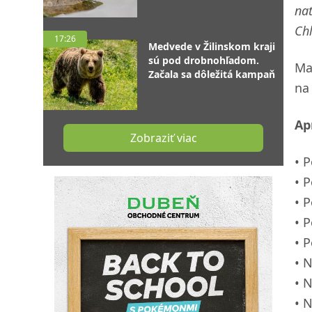
nat
Chl
17:26
Medvede v Žilinskom kraji
sú pod drobnohľadom.
Ma
Začala sa dôležitá kampaň
na
Ap
Zobraziť viac
P
P
P
P
P
N
N
N