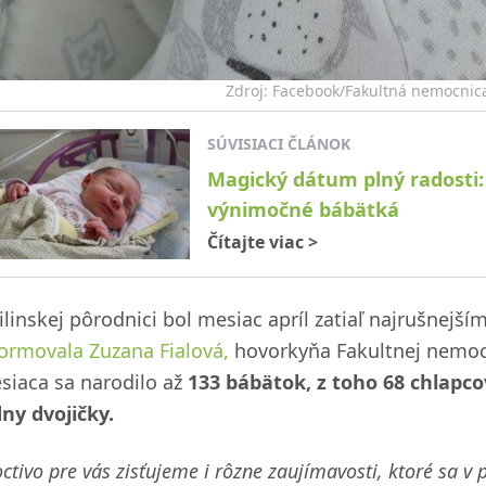
Zdroj: Facebook/Fakultná nemocnica 
SÚVISIACI ČLÁNOK
Magický dátum plný radosti: 
výnimočné bábätká
Čítajte viac
>
ilinskej pôrodnici bol mesiac apríl zatiaľ najrušnejší
formovala Zuzana Fialová,
hovorkyňa Fakultnej nemocni
siaca sa narodilo až
133 bábätok, z toho 68 chlapcov
dny dvojičky.
ctivo pre vás zisťujeme i rôzne zaujímavosti, ktoré sa v 