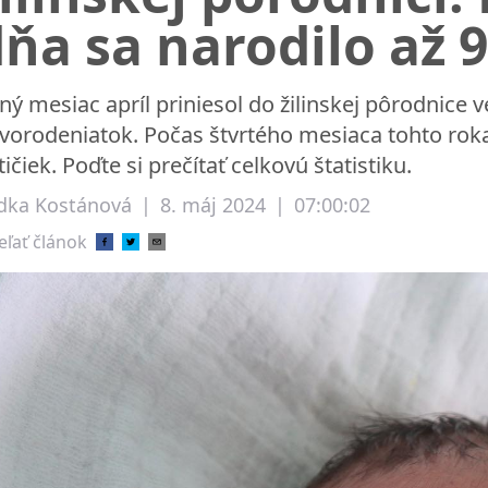
ňa sa narodilo až 9
rný mesiac apríl priniesol do žilinskej pôrodnice v
vorodeniatok. Počas štvrtého mesiaca tohto roka
tičiek. Poďte si prečítať celkovú štatistiku.
dka Kostánová
|
8. máj 2024
|
07:00:02
eľať článok