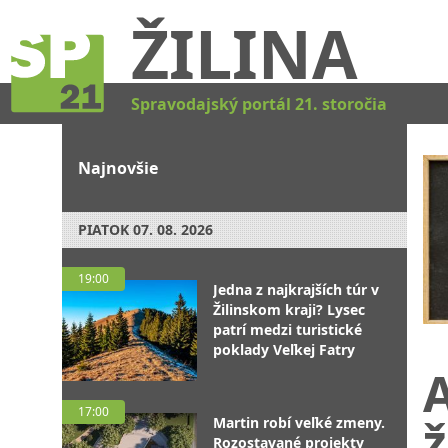
ŽILINA
Spravodajský portál 21. storočia
Najnovšie
PIATOK
07. 08. 2026
19:00
Jedna z najkrajších túr v
Žilinskom kraji? Lysec
patrí medzi turistické
poklady Veľkej Fatry
A
17:00
ž
Martin robí veľké zmeny.
Rozostavané projekty