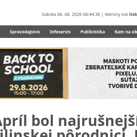
Sobota
08. 08. 2026 08:44:32
| Meniny má
Osk
Spravodajstvo
Infoservis
Publicistika
Kam na o
príl bol najrušne
ilinskej pôrodnici