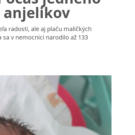
 anjelikov
eľa radosti, ale aj plaču maličkých
 sa v nemocnici narodilo až 133