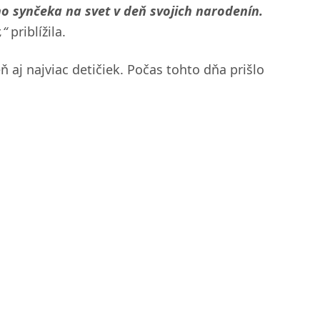
ho synčeka na svet v deň svojich narodenín.
,“
priblížila.
 aj najviac detičiek. Počas tohto dňa prišlo