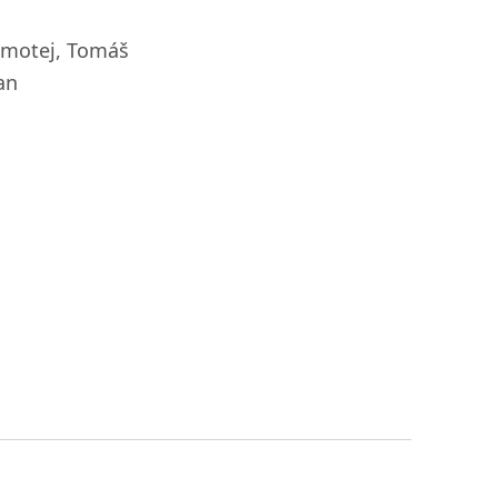
Timotej, Tomáš
an