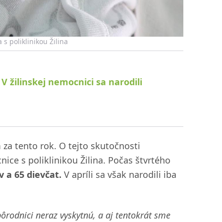
s poliklinikou Žilina
V žilinskej nemocnici sa narodili
m za tento rok. O tejto skutočnosti
ce s poliklinikou Žilina. Počas štvrtého
 a 65 dievčat.
V apríli sa však narodili iba
pôrodnici neraz vyskytnú, a aj tentokrát sme