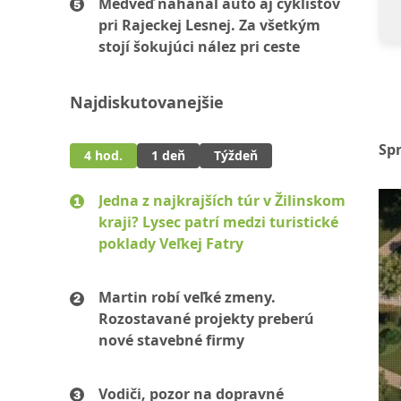
Medveď naháňal auto aj cyklistov
pri Rajeckej Lesnej. Za všetkým
stojí šokujúci nález pri ceste
Najdiskutovanejšie
Sp
4 hod.
1 deň
Týždeň
Jedna z najkrajších túr v Žilinskom
kraji? Lysec patrí medzi turistické
poklady Veľkej Fatry
Martin robí veľké zmeny.
Rozostavané projekty preberú
nové stavebné firmy
Vodiči, pozor na dopravné