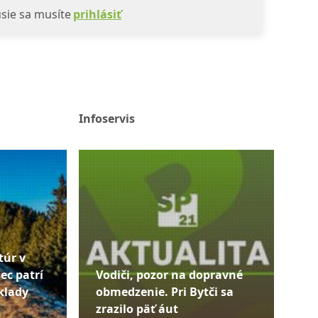
sie sa musíte
prihlásiť
Infoservis
túr v
ec patrí
Vodiči, pozor na dopravné
klady
obmedzenie. Pri Bytči sa
zrazilo päť áut