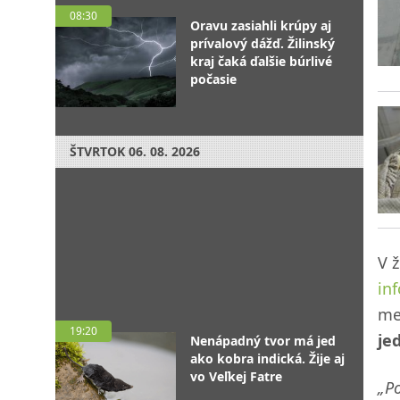
08:30
Oravu zasiahli krúpy aj
prívalový dážď. Žilinský
kraj čaká ďalšie búrlivé
počasie
ŠTVRTOK
06. 08. 2026
V ž
in
me
19:20
je
Nenápadný tvor má jed
ako kobra indická. Žije aj
vo Veľkej Fatre
„Po