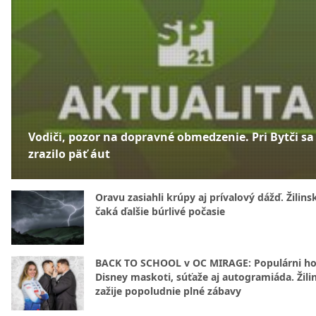
Vodiči, pozor na dopravné obmedzenie. Pri Bytči sa
zrazilo päť áut
Oravu zasiahli krúpy aj prívalový dážď. Žilins
čaká ďalšie búrlivé počasie
BACK TO SCHOOL v OC MIRAGE: Populárni hos
Disney maskoti, súťaže aj autogramiáda. Žili
zažije popoludnie plné zábavy