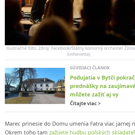
Ilustračné foto. Zdroj: Facebook/Štátny komorný orchester Žilina
Sinfonietta)
SÚVISIACI ČLÁNOK
Podujatia v Bytči pokrač
prednášky na zaujímav
môžete zažiť aj vy
Čítajte viac
>
Marec prinesie do Domu umenia Fatra viac jarnej n
Okrem toho tam
zažijete hudbu poľských skladateľ