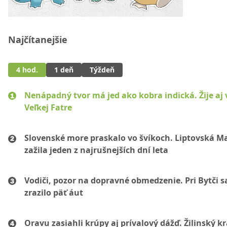
Najčítanejšie
4 hod.
1 deň
Týždeň
Nenápadný tvor má jed ako kobra indická. Žije aj 
Veľkej Fatre
Slovenské more praskalo vo švíkoch. Liptovská M
zažila jeden z najrušnejších dní leta
Vodiči, pozor na dopravné obmedzenie. Pri Bytči s
zrazilo päť áut
Oravu zasiahli krúpy aj prívalový dážď. Žilinský k