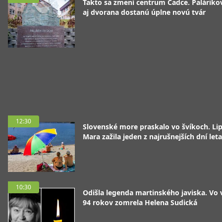
Takto sa zmení centrum Čadce. Palárik
aj dvorana dostanú úplne novú tvár
12:30
Slovenské more praskalo vo švíkoch. Li
Mara zažila jeden z najrušnejších dní leta
10:30
Odišla legenda martinského javiska. Vo
94 rokov zomrela Helena Sudická