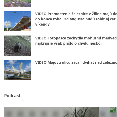
VIDEO Premostenie železnice v Žiline majú d
do konca roka. Od augusta budú robiť aj cez
víkendy
VIDEO Fotopasca zachytila mohutnú medvedi
najkrajšie však prišlo o chvíľu neskôr
VIDEO Májovú ulicu začali dvíhať nad železni
Podcast