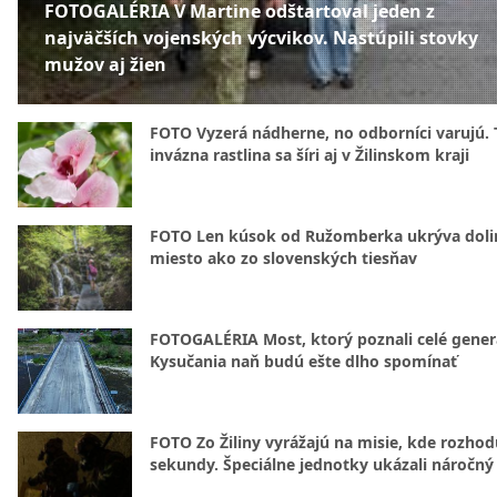
FOTOGALÉRIA V Martine odštartoval jeden z
najväčších vojenských výcvikov. Nastúpili stovky
mužov aj žien
FOTO Vyzerá nádherne, no odborníci varujú. 
invázna rastlina sa šíri aj v Žilinskom kraji
FOTO Len kúsok od Ružomberka ukrýva doli
miesto ako zo slovenských tiesňav
FOTOGALÉRIA Most, ktorý poznali celé gener
Kysučania naň budú ešte dlho spomínať
FOTO Zo Žiliny vyrážajú na misie, kde rozhod
sekundy. Špeciálne jednotky ukázali náročný