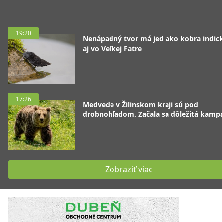
19:20
Nenápadný tvor má jed ako kobra indická
aj vo Veľkej Fatre
17:26
Medvede v Žilinskom kraji sú pod
drobnohľadom. Začala sa dôležitá kamp
Zobraziť viac