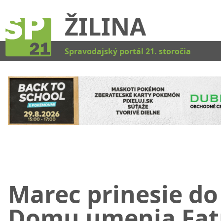
ŽILINA
Kat
Spravodajský portál 21. storočia
Marec prinesie do
Domu umenia Fat