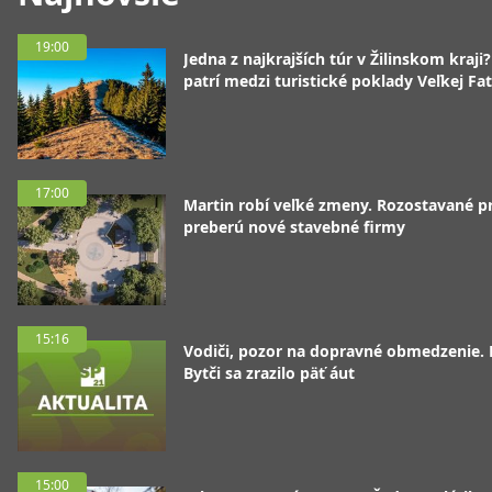
19:00
Jedna z najkrajších túr v Žilinskom kraji
patrí medzi turistické poklady Veľkej Fa
17:00
Martin robí veľké zmeny. Rozostavané p
preberú nové stavebné firmy
15:16
Vodiči, pozor na dopravné obmedzenie. 
Bytči sa zrazilo päť áut
15:00