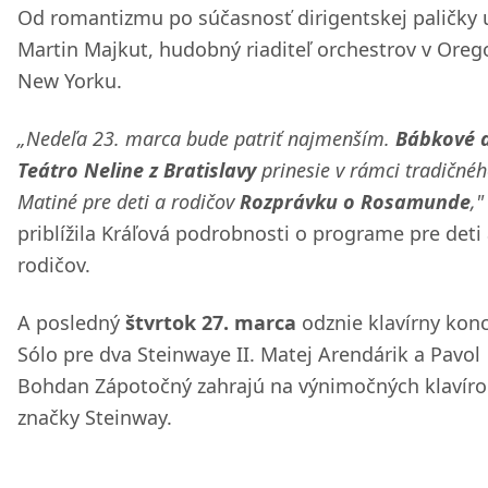
Od romantizmu po súčasnosť dirigentskej paličky
Martin Majkut, hudobný riaditeľ orchestrov v Oreg
New Yorku.
„Nedeľa 23. marca bude patriť najmenším.
Bábkové d
Teátro Neline z Bratislavy
prinesie v rámci tradičné
Matiné pre deti a rodičov
Rozprávku o Rosamunde
,"
priblížila Kráľová podrobnosti o programe pre deti
rodičov.
A posledný
štvrtok 27. marca
odznie klavírny konc
Sólo pre dva Steinwaye II. Matej Arendárik a Pavol
Bohdan Zápotočný zahrajú na výnimočných klavír
značky Steinway.