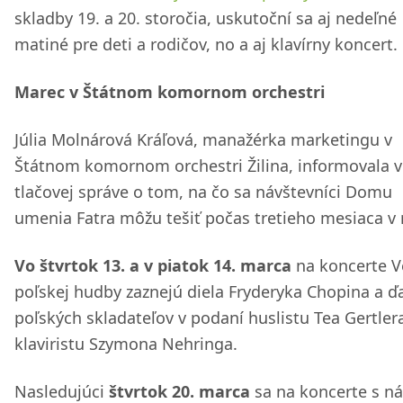
skladby 19. a 20. storočia, uskutoční sa aj nedeľné
matiné pre deti a rodičov, no a aj klavírny koncert.
Marec v Štátnom komornom orchestri
Júlia Molnárová Kráľová, manažérka marketingu v
Štátnom komornom orchestri Žilina, informovala v
tlačovej správe o tom, na čo sa návštevníci Domu
umenia Fatra môžu tešiť počas tretieho mesiaca v 
Vo štvrtok 13. a v piatok 14. marca
na koncerte V
poľskej hudby zaznejú diela Fryderyka Chopina a ďa
poľských skladateľov v podaní huslistu Tea Gertler
klaviristu Szymona Nehringa.
Nasledujúci
štvrtok 20. marca
sa na koncerte s n