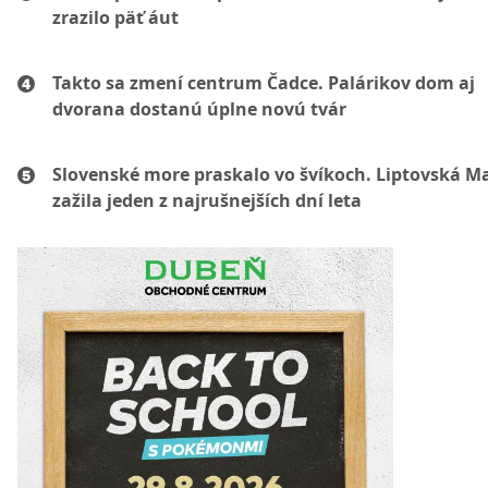
zrazilo päť áut
Takto sa zmení centrum Čadce. Palárikov dom aj
dvorana dostanú úplne novú tvár
Slovenské more praskalo vo švíkoch. Liptovská M
zažila jeden z najrušnejších dní leta