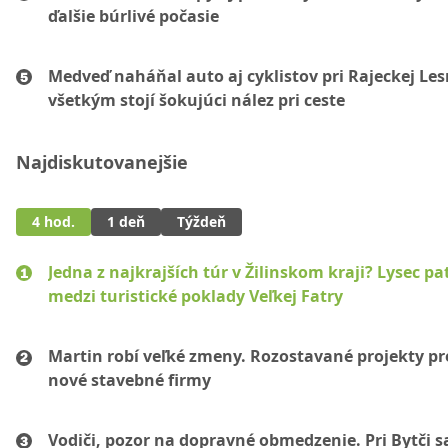
ďalšie búrlivé počasie
Medveď naháňal auto aj cyklistov pri Rajeckej Les
všetkým stojí šokujúci nález pri ceste
Najdiskutovanejšie
4 hod.
1 deň
Týždeň
Jedna z najkrajších túr v Žilinskom kraji? Lysec pat
medzi turistické poklady Veľkej Fatry
Martin robí veľké zmeny. Rozostavané projekty p
nové stavebné firmy
Vodiči, pozor na dopravné obmedzenie. Pri Bytči s