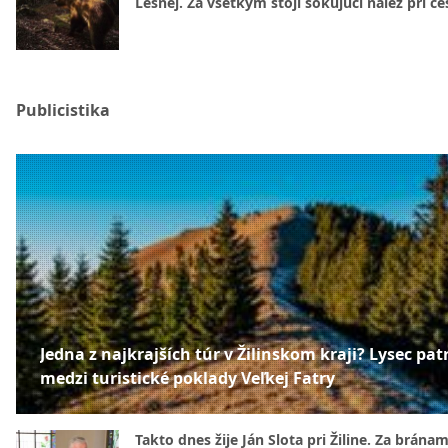
Lesnej. Za všetkým stojí šokujúci nález pri ce
Publicistika
Jedna z najkrajších túr v Žilinskom kraji? Lysec patr
medzi turistické poklady Veľkej Fatry
Takto dnes žije Ján Slota pri Žiline. Za bránam