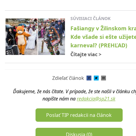
SÚVISIACI ČLÁNOK
Fašiangy v Žilinskom kra
Kde všade si ešte užijet
karneval? (PREHĽAD)
Čítajte viac
>
Zdieľať článok
Ďakujeme, že nás čítate. V prípade, že ste našli v článku c
napíšte nám na
redakcia@sp21.sk
Poslať TIP redakcii na článok
Diskusia (
0
)