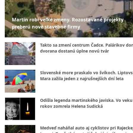
Martin robí veľké zmeny. Rozostavané projekty
preberú nové stavebné firmy
Takto sa zmení centrum Čadce. Palárikov do
dvorana dostanú úplne novú tvár
Slovenské more praskalo vo švíkoch. Liptov
Mara zažila jeden z najrušnejších dní leta
Odišla legenda martinského javiska. Vo veku
rokov zomrela Helena Sudická
Medveď naháňal auto aj cyklistov pri Rajecke