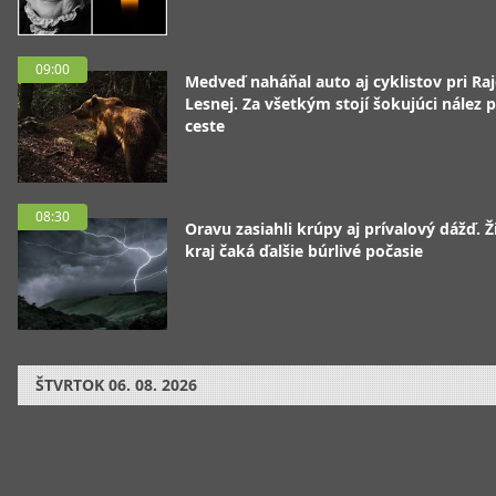
09:00
Medveď naháňal auto aj cyklistov pri Raj
Lesnej. Za všetkým stojí šokujúci nález p
ceste
08:30
Oravu zasiahli krúpy aj prívalový dážď. Ž
kraj čaká ďalšie búrlivé počasie
ŠTVRTOK
06. 08. 2026