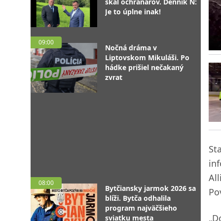
skál ochranárov. Denník N:
Je to úplne inak!
09:00
Nočná dráma v
Liptovskom Mikuláši. Po
hádke prišiel nečakaný
zvrat
St
in
Al
08:00
Bytčiansky jarmok 2026 sa
Po
blíži. Bytča odhalila
program najväčšieho
„D
sviatku mesta