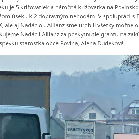
eku je 5 križovatiek a náročná križovatka na Povinsk
šom úseku k 2 dopravným nehodám. V spolupráci s D
K, ale aj Nadáciou Allianz sme urobili všetky možné o
kujeme Nadácii Allianz za poskytnutie grantu na zakú
íspevku starostka obce Povina, Alena Dudeková.