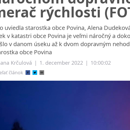
merač rýchlosti (F
o uviedla starostka obce Povina, Alena Dudeková,
ek v katastri obce Povina je veľmi náročný a dok
šlo v danom úseku až k dvom dopravným nehodá
arostka obce Povina
liana Krčulová
|
1. december 2022
|
10:00:02
eľať článok