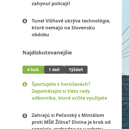
zahynul policajt!
Tunel Višňové ukrýva technológie,
ktoré nemajú na Slovensku
obdobu
Najdiskutovanejšie
4 hod.
1 deň
Týždeň
Športujete v horúčavách?
Zapamätajte si tieto rady
odborníka, ktoré určite využijete
Zahrajú si Pečovský s Mintálom
proti MŠK Žilina? Divina je krok od