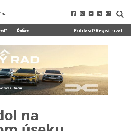
fína
Prihlasiť/Registrovať
bed?
Ďalšie
dol na
om úseku