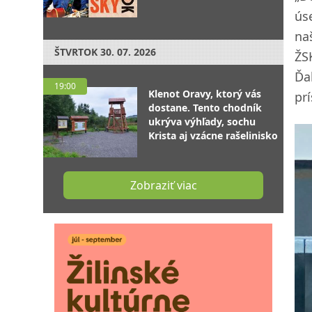
ús
na
ŠTVRTOK
30. 07. 2026
ŽS
Ďa
19:00
Klenot Oravy, ktorý vás
pr
dostane. Tento chodník
ukrýva výhľady, sochu
Krista aj vzácne rašelinisko
Zobraziť viac