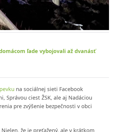
na domácom ľade vybojovali až dvanásť
spevku
na sociálnej sieti Facebook
i, Správou ciest ŽSK, ale aj Nadáciou
renia pre zvýšenie bezpečnosti v obci
:
 Nielen, že je preťažený, ale v krátkom