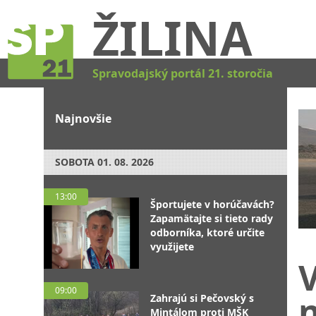
ŽILINA
Spravodajský portál 21. storočia
Najnovšie
SOBOTA
01. 08. 2026
13:00
Športujete v horúčavách?
Zapamätajte si tieto rady
odborníka, ktoré určite
využijete
V
09:00
Zahrajú si Pečovský s
Mintálom proti MŠK