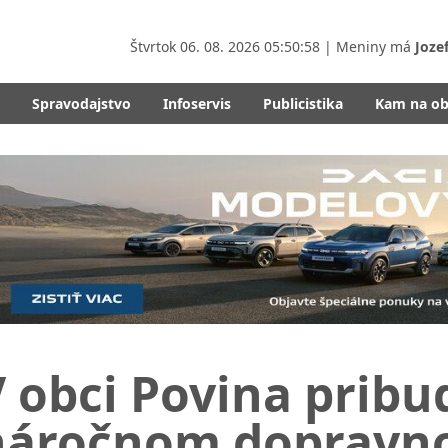
Štvrtok
06. 08. 2026 05:51:00
| Meniny má
Joze
Spravodajstvo
Infoservis
Publicistika
Kam na o
 obci Povina pribu
náročnom dopravn