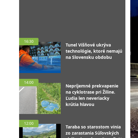
16:30
Tunel Višňové ukrýva
technológie, ktoré nemajú
na Slovensku obdobu
14:00
Nepríjemné prekvapenie
na cyklotrase pri Žiline.
Ľudia len neveriacky
krútia hlavou
12:00
Taraba so starostom vinia
zo zarastania Súľovských