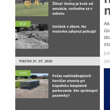
Žilina? Divina je krok od
senzácie, rozhodne sa v
sobotu
Ak
08:25
Smútok v zbore. Na
ús
motorke zahynul policajt!
do
st
Ju
PIATOK
31. 07. 2026
Zdi
19:00
Počas nadchádzajúcich
horúčav otvoria pri
kúpalisku bezplatné
parkovanie. Kto sprístupní
pozemky?