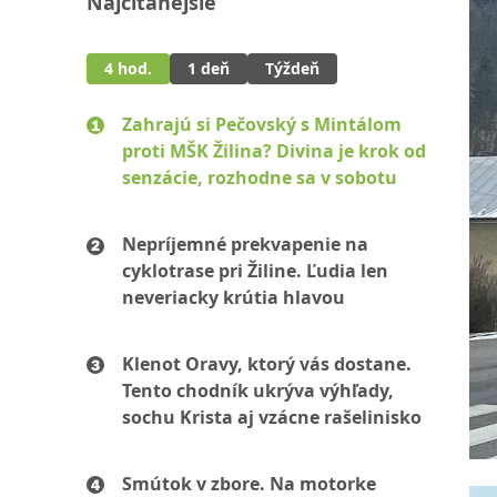
Najčítanejšie
4 hod.
1 deň
Týždeň
Zahrajú si Pečovský s Mintálom
proti MŠK Žilina? Divina je krok od
senzácie, rozhodne sa v sobotu
Nepríjemné prekvapenie na
cyklotrase pri Žiline. Ľudia len
neveriacky krútia hlavou
Klenot Oravy, ktorý vás dostane.
Tento chodník ukrýva výhľady,
sochu Krista aj vzácne rašelinisko
Smútok v zbore. Na motorke