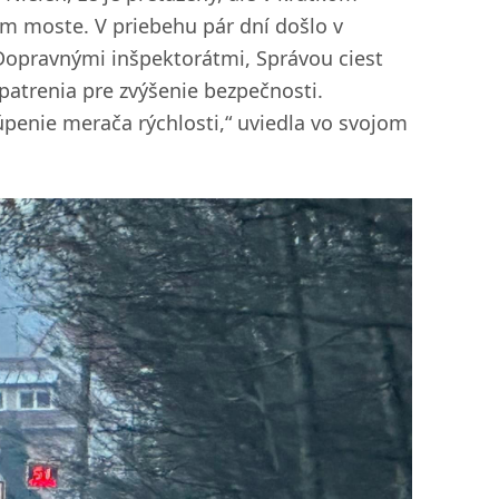
om moste. V priebehu pár dní došlo v
opravnými inšpektorátmi, Správou ciest
patrenia pre zvýšenie bezpečnosti.
penie merača rýchlosti,“ uviedla vo svojom