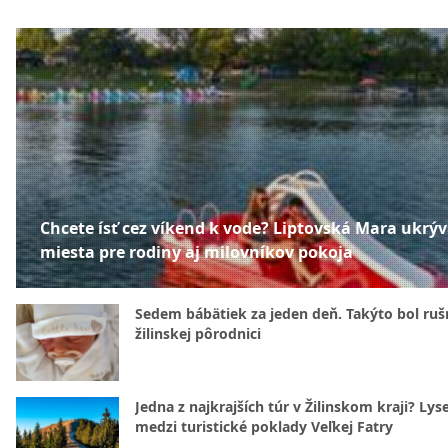
Chcete ísť cez víkend k vode? Liptovská Mara ukrý
miesta pre rodiny aj milovníkov pokoja
Sedem bábätiek za jeden deň. Takýto bol rušn
žilinskej pôrodnici
Jedna z najkrajších túr v Žilinskom kraji? Lyse
medzi turistické poklady Veľkej Fatry