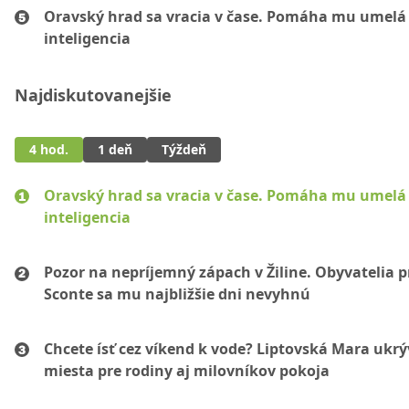
Oravský hrad sa vracia v čase. Pomáha mu umelá
inteligencia
Najdiskutovanejšie
4 hod.
1 deň
Týždeň
Oravský hrad sa vracia v čase. Pomáha mu umelá
inteligencia
Pozor na nepríjemný zápach v Žiline. Obyvatelia p
Sconte sa mu najbližšie dni nevyhnú
Chcete ísť cez víkend k vode? Liptovská Mara ukr
miesta pre rodiny aj milovníkov pokoja