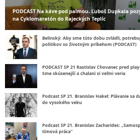
PODCAST Na káve pod palmou. Ľuboš Dupkala poz
na Cyklomaratón do Rajeckých Teplíc
Belinský: Aby sme túto dobu zvládli, potreb
politikov so životným príbehom (PODCAST)
PODCAST SP 21 Rastislav Chovanec pred play-
Sme skúsenejší a chalani si veľmi veria
Podcast SP 21. Branislav Hakel: Plávanie sa d
do vysokého veku
Podcast SP 21. Branislav Zacharides: „Samosp
tímová práca“