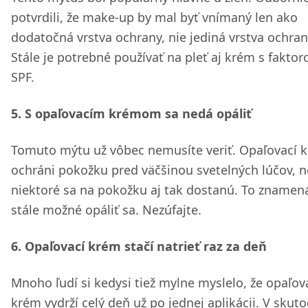
potvrdili, že make-up by mal byť vnímaný len ako
dodatočná vrstva ochrany, nie jediná vrstva ochran
Stále je potrebné používať na pleť aj krém s fakto
SPF.
5. S opaľovacím krémom sa nedá opáliť
Tomuto mýtu už vôbec nemusíte veriť. Opaľovací 
ochráni pokožku pred väčšinou svetelných lúčov, 
niektoré sa na pokožku aj tak dostanú. To znamená
stále možné opáliť sa. Nezúfajte.
6. Opaľovací krém stačí natrieť raz za deň
Mnoho ľudí si kedysi tiež mylne myslelo, že opaľov
krém vydrží celý deň už po jednej aplikácii. V skut