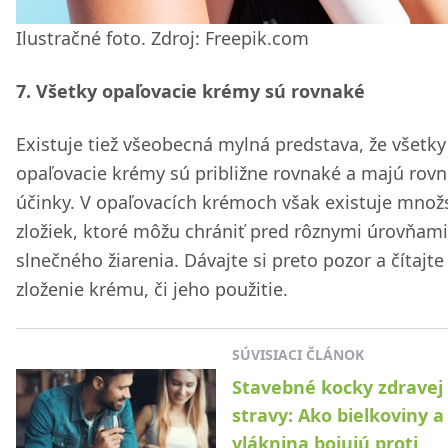
Ilustračné foto. Zdroj: Freepik.com
7. Všetky opaľovacie krémy sú rovnaké
Existuje tiež všeobecná mylná predstava, že všetky
opaľovacie krémy sú približne rovnaké a majú rov
účinky. V opaľovacích krémoch však existuje množ
zložiek, ktoré môžu chrániť pred rôznymi úrovňami
slnečného žiarenia. Dávajte si preto pozor a čítajte
zloženie krému, či jeho použitie.
SÚVISIACI ČLÁNOK
Stavebné kocky zdravej
stravy: Ako bielkoviny a
vláknina bojujú proti