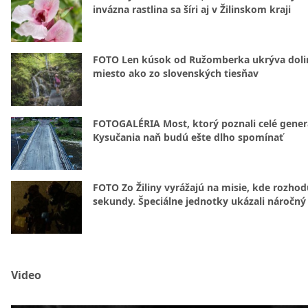
invázna rastlina sa šíri aj v Žilinskom kraji
FOTO Len kúsok od Ružomberka ukrýva doli
miesto ako zo slovenských tiesňav
FOTOGALÉRIA Most, ktorý poznali celé gener
Kysučania naň budú ešte dlho spomínať
FOTO Zo Žiliny vyrážajú na misie, kde rozhod
sekundy. Špeciálne jednotky ukázali náročný
Video