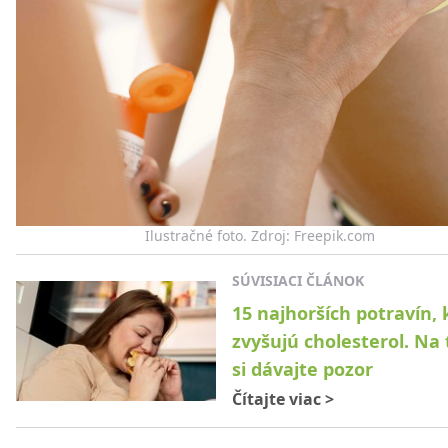
Ilustračné foto. Zdroj: Freepik.com
SÚVISIACI ČLÁNOK
15 najhorších potravín, 
zvyšujú cholesterol. Na 
si dávajte pozor
Čítajte viac
>