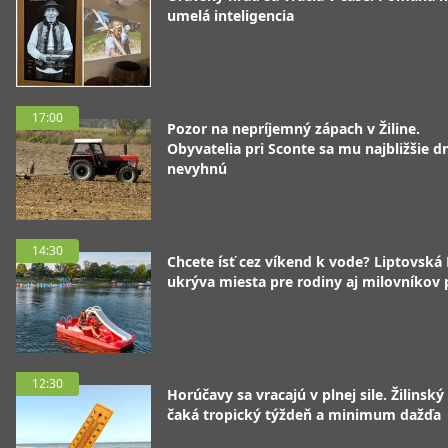
umelá inteligencia
17:00
Pozor na nepríjemný zápach v Žiline.
Obyvatelia pri Sconte sa mu najbližšie d
nevyhnú
14:30
Chcete ísť cez víkend k vode? Liptovská
ukrýva miesta pre rodiny aj milovníkov
12:30
Horúčavy sa vracajú v plnej sile. Žilinský
čaká tropický týždeň a minimum dažďa