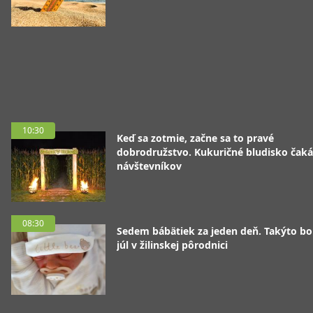
10:30
Keď sa zotmie, začne sa to pravé
dobrodružstvo. Kukuričné bludisko čaká
návštevníkov
08:30
Sedem bábätiek za jeden deň. Takýto bo
júl v žilinskej pôrodnici