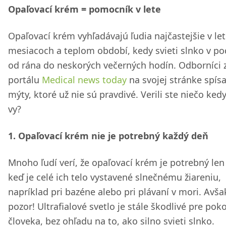
Opaľovací krém = pomocník v lete
Opaľovací krém vyhľadávajú ľudia najčastejšie v le
mesiacoch a teplom období, kedy svieti slnko v po
od rána do neskorých večerných hodín. Odborníci 
portálu
Medical news today
na svojej stránke spísa
mýty, ktoré už nie sú pravdivé. Verili ste niečo kedy 
vy?
1. Opaľovací krém nie je potrebný každý deň
Mnoho ľudí verí, že opaľovací krém je potrebný len
keď je celé ich telo vystavené slnečnému žiareniu,
napríklad pri bazéne alebo pri plávaní v mori. Avša
pozor! Ultrafialové svetlo je stále škodlivé pre pok
človeka, bez ohľadu na to, ako silno svieti slnko.