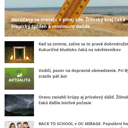
Horúčavy sa vracajú v plnej sile. Žilinský kraj čaká
tropický týždeň a minimum dažďa
Keď sa zotmie, začne sa to pravé dobrodružs
Kukuričné bludisko čaká na návštevníkov
Vodiči, pozor na dopravné obmedzenie. Pri By
zrazilo päť áut
Oravu zasiahli krúpy aj prívalový dážď. Žilins
čaká ďalšie búrlivé počasie
BACK TO SCHOOL v OC MIRAGE: Populárni hos