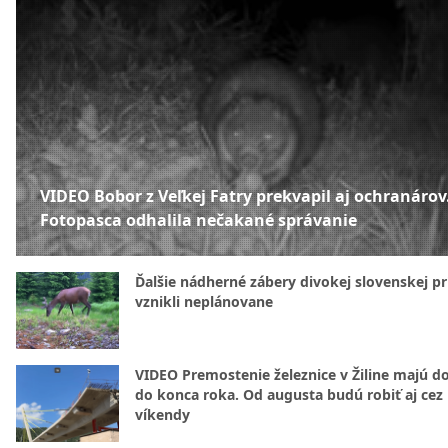
VIDEO Bobor z Veľkej Fatry prekvapil aj ochranárov
Fotopasca odhalila nečakané správanie
Ďalšie nádherné zábery divokej slovenskej pr
vznikli neplánovane
VIDEO Premostenie železnice v Žiline majú d
do konca roka. Od augusta budú robiť aj cez
víkendy