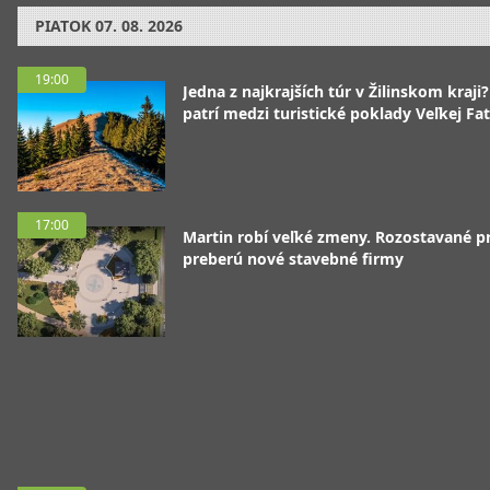
PIATOK
07. 08. 2026
19:00
Jedna z najkrajších túr v Žilinskom kraji
patrí medzi turistické poklady Veľkej Fa
17:00
Martin robí veľké zmeny. Rozostavané p
preberú nové stavebné firmy