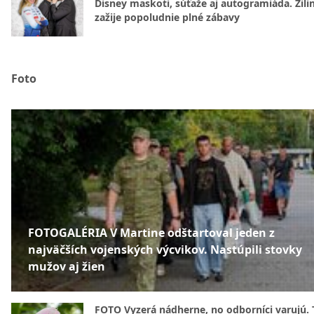
Disney maskoti, súťaže aj autogramiáda. Žili
zažije popoludnie plné zábavy
Foto
FOTOGALÉRIA V Martine odštartoval jeden z
najväčších vojenských výcvikov. Nastúpili stovky
mužov aj žien
FOTO Vyzerá nádherne, no odborníci varujú. 