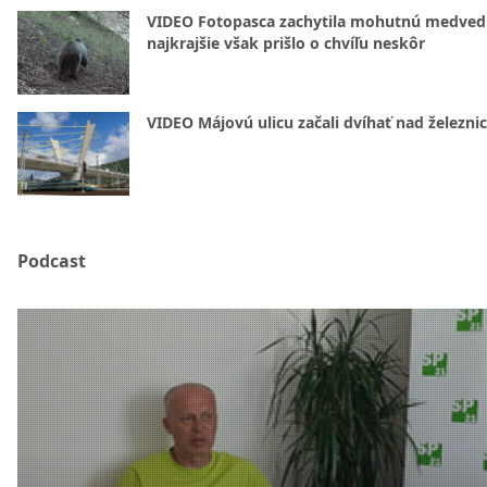
VIDEO Fotopasca zachytila mohutnú medvedi
najkrajšie však prišlo o chvíľu neskôr
VIDEO Májovú ulicu začali dvíhať nad železni
Podcast