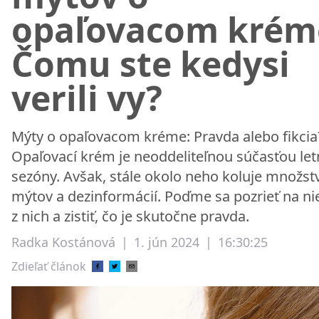
opaľovacom krém
Čomu ste kedysi
verili vy?
Mýty o opaľovacom kréme: Pravda alebo fikcia
Opaľovací krém je neoddeliteľnou súčasťou let
sezóny. Avšak, stále okolo neho koluje množst
mýtov a dezinformácií. Poďme sa pozrieť na ni
z nich a zistiť, čo je skutočne pravda.
Radka Kostánová
|
1. jún 2024
|
16:30:25
Zdieľať článok