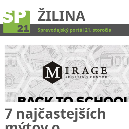
ŽILINA
Kat
Spravodajský portál 21. storočia
7 najčastejších
mýtov o