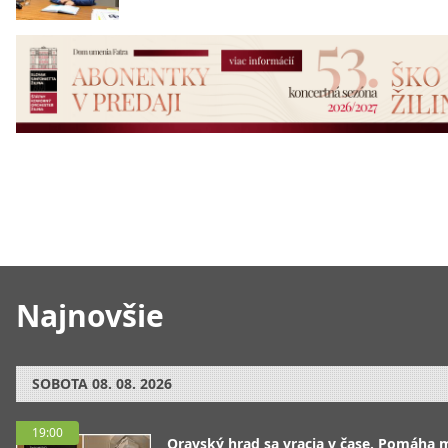
Najnovšie
SOBOTA
08. 08. 2026
19:00
Oravský hrad sa vracia v čase. Pomáha 