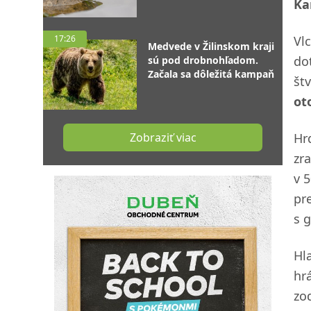
Ka
17:26
Vlc
Medvede v Žilinskom kraji
do
sú pod drobnohľadom.
Začala sa dôležitá kampaň
št
ot
Zobraziť viac
Hr
zr
v 
pr
s 
Hla
hrá
zo