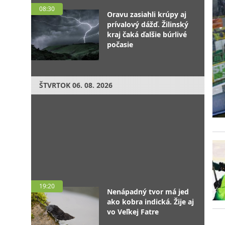
08:30
Oravu zasiahli krúpy aj
prívalový dážď. Žilinský
kraj čaká ďalšie búrlivé
počasie
ŠTVRTOK
06. 08. 2026
19:20
Nenápadný tvor má jed
ako kobra indická. Žije aj
vo Veľkej Fatre