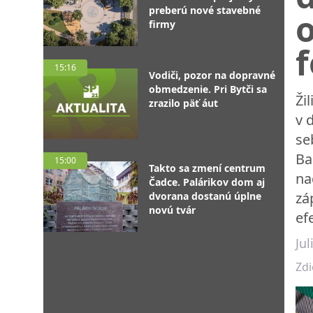
preberú nové stavebné
o
firmy
15:16
Vodiči, pozor na dopravné
obmedzenie. Pri Bytči sa
Ži
zrazilo päť áut
v 
se
Ba
15:00
Takto sa zmení centrum
na
Čadce. Palárikov dom aj
zá
dvorana dostanú úplne
novú tvár
ef
Ju
Zdi