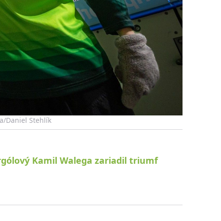
na/Daniel Stehlík
orgólový Kamil Walega zariadil triumf