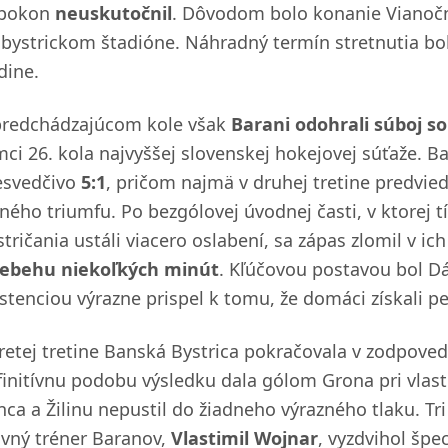
pokon
neuskutočnil
. Dôvodom bolo konanie Vianočn
 bystrickom štadióne. Náhradný termín stretnutia bo
dine.
predchádzajúcom kole však
Barani odohrali súboj so
mci 26. kola najvyššej slovenskej hokejovej súťaže. Ba
esvedčivo
5:1
, pričom najmä v druhej tretine predvied
sného triumfu. Po bezgólovej úvodnej časti, v ktorej
stričania ustáli viacero oslabení, sa zápas zlomil v i
iebehu niekoľkých minút
. Kľúčovou postavou bol Dá
istenciou výrazne prispel k tomu, že domáci získali p
tretej tretine Banská Bystrica pokračovala v zodpoved
finitívnu podobu výsledku dala gólom Grona pri vlast
nca a Žilinu nepustil do žiadneho výrazného tlaku. Tr
avný tréner Baranov,
Vlastimil Wojnar
, vyzdvihol špec