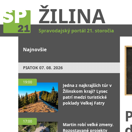
ŽILINA
Spravodajský portál 21. storočia
Najnovšie
PIATOK
07. 08. 2026
19:00
Jedna z najkrajších túr v
Žilinskom kraji? Lysec
patrí medzi turistické
poklady Veľkej Fatry
17:00
ď
Martin robí veľké zmeny.
Rozostavané projekty