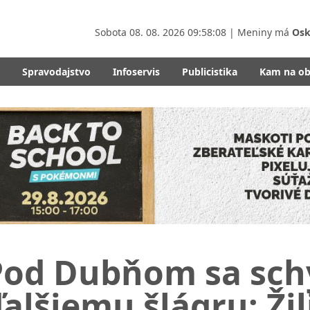
Sobota
08. 08. 2026 09:58:10
| Meniny má
Osk
Spravodajstvo
Infoservis
Publicistika
Kam na o
Pod Dubňom sa schy
alšiemu šlágru: Žil