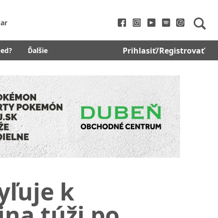
ar
Prihlasiť/Registrovať
bed?
Ďalšie
ľuje k
ina túži po