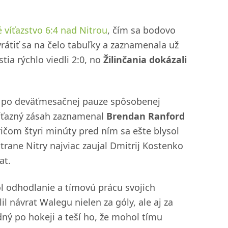
 víťazstvo 6:4 nad Nitrou
, čím sa bodovo
vrátiť sa na čelo tabuľky a zaznamenala už
tia rýchlo viedli 2:0, no
Žilinčania dokázali
ý po deväťmesačnej pauze spôsobenej
 Víťazný zásah zaznamenal
Brendan Ranford
čom štyri minúty pred ním sa ešte blysol
strane Nitry najviac zaujal Dmitrij Kostenko
at.
l odhodlanie a tímovú prácu svojich
il návrat Walegu nielen za góly, ale aj za
dný po hokeji a teší ho, že mohol tímu