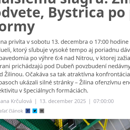
dvete, Bystrica po
formy
lina privíta v sobotu 13. decembra o 17:00 hodi
dueli, ktorý sľubuje vysoké tempo aj poriadnu dáv
bavedomia po výhre 6:4 nad Nitrou, v ktorej zažia
rani prichádzajú pod Dubeň povzbudení nedávn
d Žilinou. Očakáva sa tak atraktívna konfrontáci
pasoch ukázali silné stránky – Žilina ofenzívnu e
ektivitu v špeciálnych formáciách.
liana Krčulová
|
13. december 2025
|
07:00:00
eľať článok