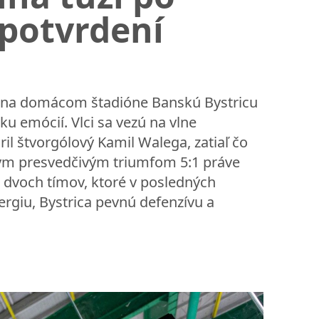
 potvrdení
ne na domácom štadióne Banskú Bystricu
ku emócií. Vlci sa vezú na vlne
ril štvorgólový Kamil Walega, zatiaľ čo
ym presvedčivým triumfom 5:1 práve
a dvoch tímov, ktoré v posledných
nergiu, Bystrica pevnú defenzívu a