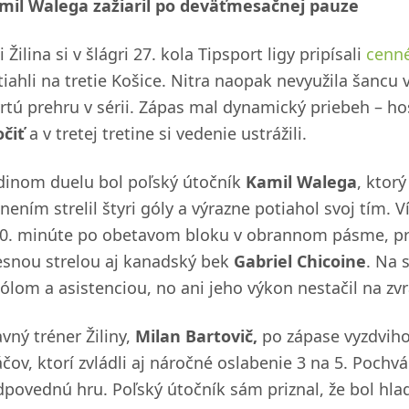
mil Walega zažiaril po deväťmesačnej pauze
i Žilina si v šlágri 27. kola Tipsport ligy pripísali
cenné
tiahli na tretie Košice. Nitra naopak nevyužila šancu 
vrtú prehru v sérii. Zápas mal dynamický priebeh – hos
očiť
a v tretej tretine si vedenie ustrážili.
dinom duelu bol poľský útočník
Kamil Walega
, ktor
anením strelil štyri góly a výrazne potiahol svoj tím.
50. minúte po obetavom bloku v obrannom pásme, pri
esnou strelou aj kanadský bek
Gabriel Chicoine
. Na 
gólom a asistenciou, no ani jeho výkon nestačil na zvr
vný tréner Žiliny,
Milan Bartovič,
po zápase vyzdviho
čov, ktorí zvládli aj náročné oslabenie 3 na 5. Pochvál
dpovednú hru. Poľský útočník sám priznal, že bol hla