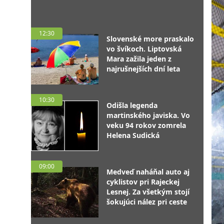
12:30
Slovenské more praskalo
vo švíkoch. Liptovská
Mara zažila jeden z
najrušnejších dní leta
10:30
Odišla legenda
martinského javiska. Vo
veku 94 rokov zomrela
Helena Sudická
09:00
Medveď naháňal auto aj
cyklistov pri Rajeckej
Lesnej. Za všetkým stojí
šokujúci nález pri ceste