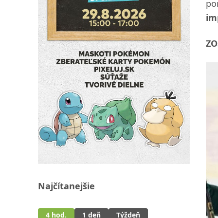
po
im
ZO
Najčítanejšie
4 hod.
1 deň
Týždeň