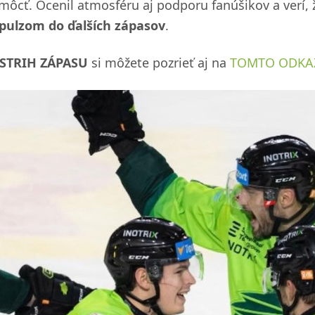
môcť. Ocenil atmosféru aj podporu fanúšikov a verí, 
pulzom do ďalších zápasov
.
STRIH ZÁPASU
si môžete pozrieť aj na
TOMTO ODKA