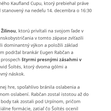
ého Kaufland Cupu, ktorý prebiehal práve
l stanovený na nedeľu 14. decembra o 16:30
 Žilinou
, ktorú privítali na svojom ľade v
nskobystričania v tomto zápase zvíťazili
li dominantný výkon a položili základ
 tím podržal brankár Eugen Rabčan a
ch prospech
štyrmi presnými zásahmi v
vid Šoltés, ktorý dvoma gólmi a
evný náskok.
nej hre, spoľahlivo bránila oslabenia a
nom oslabení. Rabčan zostal istotou až do
i body tak zostali pod Urpínom, pričom
iálne formácie, zatiaľ čo Šoltés ocenil