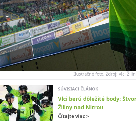
Ilustračné foto. Zdroj: Vlci Žili
SÚVISIACI ČLÁNOK
Vlci berú dôležité body: Štv
Žiliny nad Nitrou
Čítajte viac
>