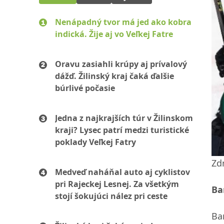
Nenápadný tvor má jed ako kobra
indická. Žije aj vo Veľkej Fatre
Oravu zasiahli krúpy aj prívalový
dážď. Žilinský kraj čaká ďalšie
búrlivé počasie
Jedna z najkrajších túr v Žilinskom
kraji? Lysec patrí medzi turistické
poklady Veľkej Fatry
Zdr
Medveď naháňal auto aj cyklistov
pri Rajeckej Lesnej. Za všetkým
Ba
stojí šokujúci nález pri ceste
Ba