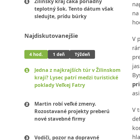
Žilinský kraj čaká poriadny
na
teplotný šok. Tento dátum však
na
sledujte, prídu búrky
ho
Najdiskutovanejšie
V 
rá
4 hod.
1 deň
Týždeň
pr
ja
Jedna z najkrajších túr v Žilinskom
By
kraji? Lysec patrí medzi turistické
pr
poklady Veľkej Fatry
as
Martin robí veľké zmeny.
V 
Rozostavané projekty preberú
de
nové stavebné firmy
ko
hl
Vodiči, pozor na dopravné