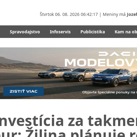
Štvrtok
06. 08. 2026 06:42:19
| Meniny má
Joze
Spravodajstvo
Infoservis
Publicistika
Kam na o
nvestícia za takme
ur: Žilina plánuje 