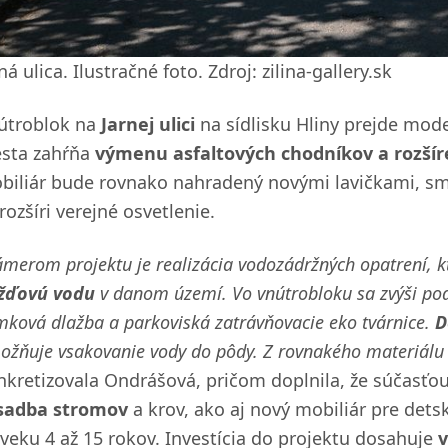
ná ulica. Ilustračné foto. Zdroj: zilina-gallery.sk
útroblok na
Jarnej ulici
na sídlisku Hliny prejde mode
sta zahŕňa
výmenu asfaltových chodníkov a rozšír
biliár bude rovnako nahradený novými lavičkami, sme
rozšíri verejné osvetlenie.
merom projektu je realizácia vodozádržných opatrení, k
žďovú vodu
v danom území. Vo vnútrobloku sa zvýši pod
mková dlažba a parkoviská zatrávňovacie eko tvárnice.
D
žňuje vsakovanie vody do pôdy. Z rovnakého materiálu t
nkretizovala Ondrášová, pričom doplnila, že súčasťou
sadba stromov
a krov, ako aj nový mobiliár pre dets
 veku 4 až 15 rokov. Investícia do projektu dosahuje
v