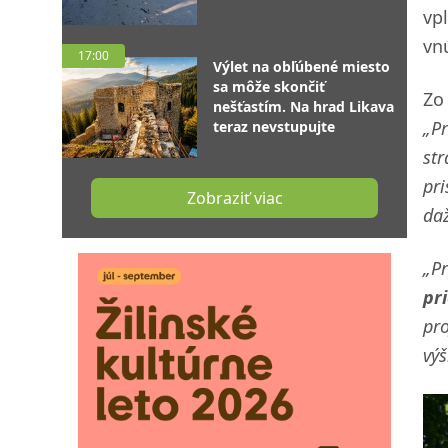
vp
vn
17:00
Výlet na obľúbené miesto
sa môže skončiť
Zo
nešťastím. Na hrad Likava
„Pr
teraz nevstupujte
str
pri
Zobraziť viac
daž
„Pr
pr
pr
výš