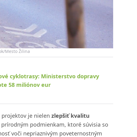
ok/Mesto Žilina
ové cyklotrasy: Ministerstvo dopravy
ote 58 miliónov eur
o projektov je nielen
zlepšiť kvalitu
m prírodným podmienkam, ktoré súvisia so
lnosť voči nepriaznivým poveternostným