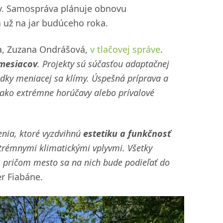
ny. Samospráva plánuje obnovu
a
už na jar budúceho roka.
ta, Zuzana Ondrášová,
v tlačovej správe
.
mesiacov
. Projekty sú súčasťou adaptačnej
ledky meniacej sa klímy. Úspešná príprava a
i ako extrémne horúčavy alebo prívalové
šenia, ktoré vyzdvihnú
estetiku a funkčnosť
xtrémnymi klimatickými vplyvmi. Všetky
 pričom mesto sa na nich bude podieľať do
er Fiabáne.