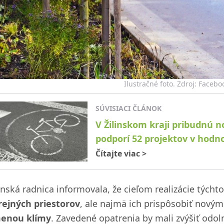
Ilustračné foto. Zdroj: Facebo
SÚVISIACI ČLÁNOK
V Žilinskom kraji pribudnú n
podporí 52 projektov v hodn
Čítajte viac
>
inská radnica informovala, že cieľom realizácie týcht
rejných priestorov
, ale najmä ich prispôsobiť nový
enou klímy
. Zavedené opatrenia by mali zvýšiť odo