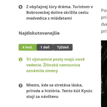
Z obyčajnej túry dráma. Turistom v
Po
Bobroveckej doline skrížila cestu
pr
medvedica s mláďatami
dv
pr
Najdiskutovanejšie
4 hod.
1 deň
Týždeň
Tri významné posty majú nové
vedenie. Žilinská nemocnica
oznámila zmeny
Miesto, kde sa stretáva láska,
príroda a história. Tento kút Kysúc
stojí za návštevu