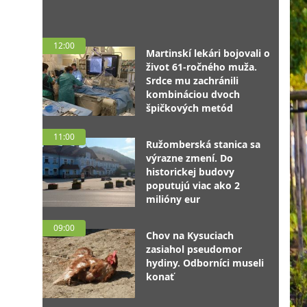
12:00
Martinskí lekári bojovali o
život 61-ročného muža.
Srdce mu zachránili
kombináciou dvoch
špičkových metód
11:00
Ružomberská stanica sa
výrazne zmení. Do
historickej budovy
poputujú viac ako 2
milióny eur
09:00
Chov na Kysuciach
zasiahol pseudomor
hydiny. Odborníci museli
konať