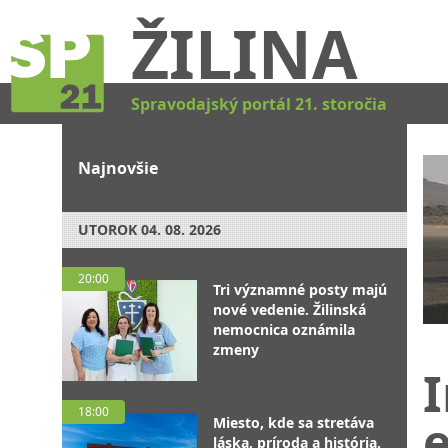
ŽILINA
Spravodajský portál 21. storočia
Najnovšie
UTOROK
04. 08. 2026
20:00
Tri významné posty majú
nové vedenie. Žilinská
nemocnica oznámila
zmeny
I
18:00
e
Miesto, kde sa stretáva
láska, príroda a história.