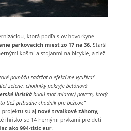
rnizáciou, ktorá podľa slov hovorkyne
enie parkovacích miest zo 17 na 36
. Starší
tnými košmi a stojanmi na bicykle, a tiež
toré pomôžu zadržať a efektívne využívať
iel zelene, chodníky pokryje betónová
etské ihriská
budú mať mlatový povrch, ktorý
u tiež pribudne chodník pre bežcov,“
 projektu sú aj
nové trvalkové záhony,
ké ihrisko so 14 hernými prvkami pre deti
iac ako 994-tisíc eur
.