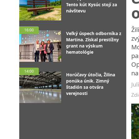
Tento kút Kysúc stojí za
návštevu
Ži
16:00
Veľký úspech odborníka z
zv
Martina. Získal prestížny
grant na výskum
Mo
hematológie
pa
Op
14:00
na
Horúčavy útočia, Žilina
ponúka únik. Zimný
Ju
štadión sa otvára
verejnosti
Zdi