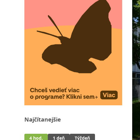
Najčítanejšie
4 hod.
1 deň
Týždeň