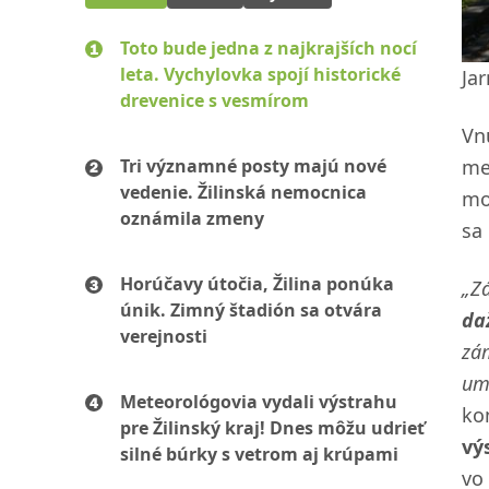
Toto bude jedna z najkrajších nocí
leta. Vychylovka spojí historické
Jar
drevenice s vesmírom
Vn
me
Tri významné posty majú nové
vedenie. Žilinská nemocnica
mo
oznámila zmeny
sa 
Horúčavy útočia, Žilina ponúka
„Zá
únik. Zimný štadión sa otvára
da
verejnosti
zá
umo
Meteorológovia vydali výstrahu
ko
pre Žilinský kraj! Dnes môžu udrieť
vý
silné búrky s vetrom aj krúpami
vo