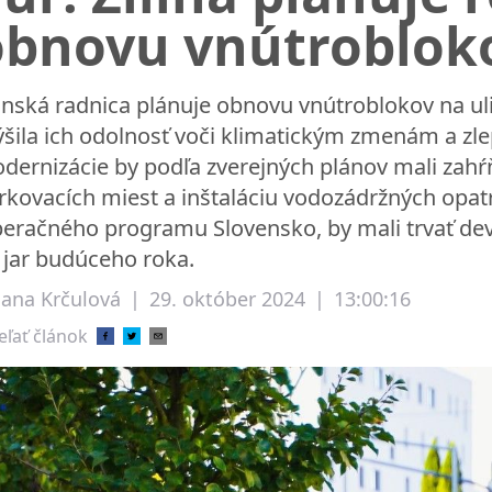
obnovu vnútrobloko
linská radnica plánuje obnovu vnútroblokov na uli
ýšila ich odolnosť voči klimatickým zmenám a zlep
dernizácie by podľa zverejných plánov mali zahŕ
rkovacích miest a inštaláciu vodozádržných opatr
eračného programu Slovensko, by mali trvať devä
 jar budúceho roka.
liana Krčulová
|
29. október 2024
|
13:00:16
eľať článok