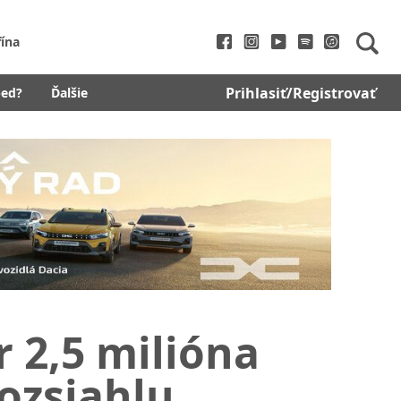
fína
Prihlasiť/Registrovať
bed?
Ďalšie
r 2,5 milióna
rozsiahlu