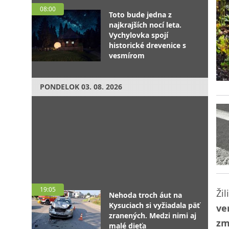
08:00
Toto bude jedna z
najkrajších nocí leta.
Vychylovka spojí
historické drevenice s
vesmírom
PONDELOK
03. 08. 2026
19:05
Žil
Nehoda troch áut na
Kysuciach si vyžiadala päť
ve
zranených. Medzi nimi aj
zm
malé dieťa