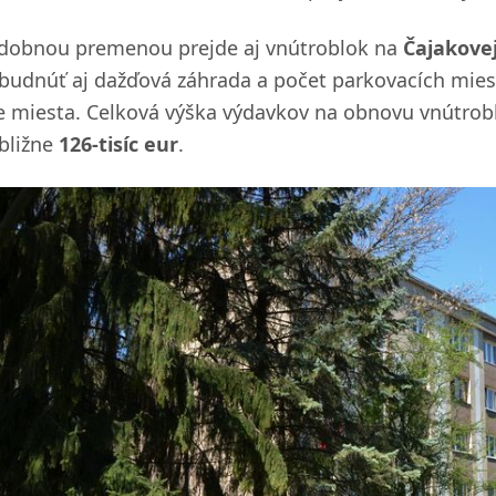
dobnou premenou prejde aj vnútroblok na
Čajakovej
ibudnúť aj dažďová záhrada a počet parkovacích miest 
e miesta. Celková výška výdavkov na obnovu vnútrobl
ibližne
126-tisíc eur
.