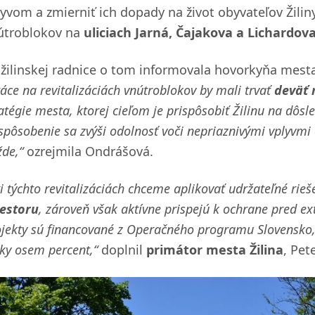
lyvom a zmierniť ich dopady na život obyvateľov Žili
útroblokov na
uliciach Jarná, Čajakova a Lichardov
 žilinskej radnice o tom informovala hovorkyňa mes
áce na revitalizáciách vnútroblokov by mali trvať
deväť 
atégie mesta, ktorej cieľom je prispôsobiť Žilinu na dôs
spôsobenie sa zvýši odolnosť voči nepriaznivými vplyvm
de,“
ozrejmila Ondrášová.
i týchto revitalizáciách chceme aplikovať udržateľné rie
iestoru
, zároveň však aktívne prispejú k ochrane pred e
ojekty sú financované z Operačného programu Slovensko,
ky osem percent,“
doplnil
primátor mesta Žilina
, Pet