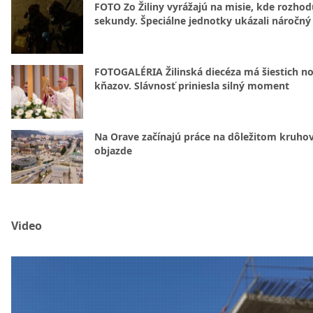
FOTO Zo Žiliny vyrážajú na misie, kde rozhod
sekundy. Špeciálne jednotky ukázali náročný
FOTOGALÉRIA Žilinská diecéza má šiestich n
kňazov. Slávnosť priniesla silný moment
Na Orave začínajú práce na dôležitom kruh
objazde
Video