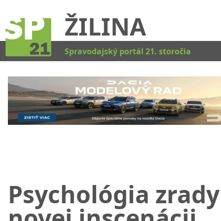
ŽILINA
Kat
Spravodajský portál 21. storočia
Psychológia zrady
novej inscenácii