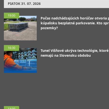
PIATOK
31. 07. 2026
19:00
Počas nadchádzajúcich horúčav otvoria p
kúpalisku bezplatné parkovanie. Kto spr
pozemky?
16:30
Tunel Višňové ukrýva technológie, ktoré
nemajú na Slovensku obdobu
14:00