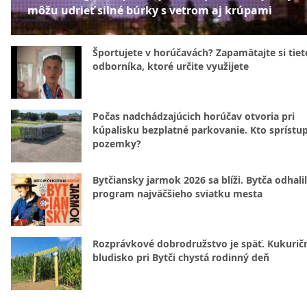
môžu udrieť silné búrky s vetrom aj krúpami
Športujete v horúčavách? Zapamätajte si tiet
odborníka, ktoré určite využijete
Počas nadchádzajúcich horúčav otvoria pri
kúpalisku bezplatné parkovanie. Kto sprístu
pozemky?
Bytčiansky jarmok 2026 sa blíži. Bytča odhali
program najväčšieho sviatku mesta
Rozprávkové dobrodružstvo je späť. Kukurič
bludisko pri Bytči chystá rodinný deň