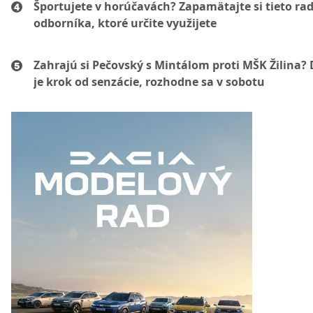
Športujete v horúčavách? Zapamätajte si tieto ra
odborníka, ktoré určite využijete
Zahrajú si Pečovský s Mintálom proti MŠK Žilina? 
je krok od senzácie, rozhodne sa v sobotu