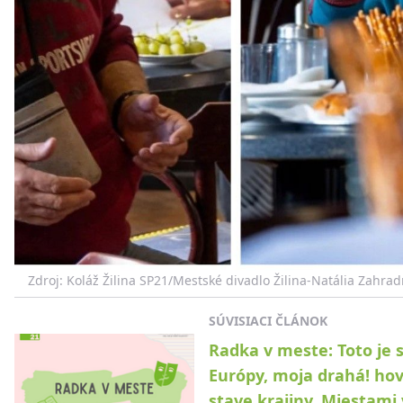
Zdroj: Koláž Žilina SP21/Mestské divadlo Žilina-Natália Zahra
SÚVISIACI ČLÁNOK
Radka v meste: Toto je 
Európy, moja drahá! hov
stave krajiny. Miestami