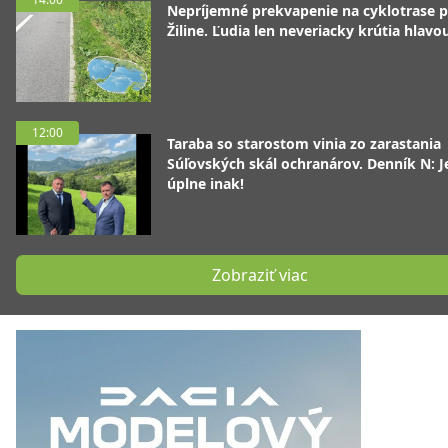
Nepríjemné prekvapenie na cyklotrase p
Žiline. Ľudia len neveriacky krútia hlavo
12:00
Taraba so starostom vinia zo zarastania
Súľovských skál ochranárov. Denník N: J
úplne inak!
Zobraziť viac