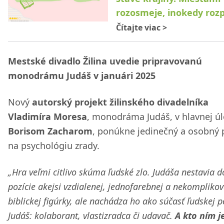
rozosmeje, inokedy roz
Čítajte viac
>
Mestské divadlo Žilina uvedie pripravovanú
monodrámu Judáš v januári 2025
Nový
autorský projekt žilinského divadelníka
Vladimíra Moresa
, monodráma Judáš, v hlavnej ú
Borisom Zacharom
, ponúkne jedinečný a osobný 
na psychológiu zrady.
„Hra veľmi citlivo skúma ľudské zlo. Judáša nestavia d
pozície akejsi vzdialenej, jednofarebnej a nekompliko
biblickej figúrky, ale nachádza ho ako súčasť ľudskej p
Judáš: kolaborant, vlastizradca či udavač.
A kto ním j