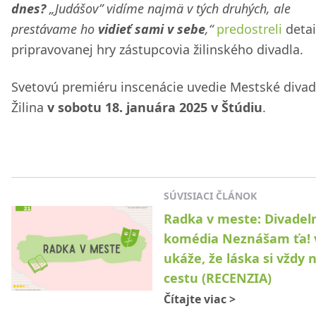
dnes?
„Judášov” vidíme najmä v tých druhých, ale
prestávame ho
vidieť sami v sebe
,“
predostreli
detai
pripravovanej hry zástupcovia žilinského divadla.
Svetovú premiéru inscenácie uvedie Mestské divad
Žilina
v sobotu 18. januára 2025 v Štúdiu
.
SÚVISIACI ČLÁNOK
Radka v meste: Divadel
komédia Neznášam ťa!
ukáže, že láska si vždy 
cestu (RECENZIA)
Čítajte viac
>