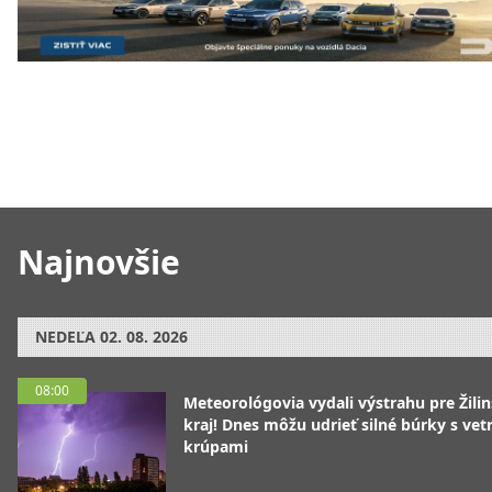
Najnovšie
NEDEĽA
02. 08. 2026
08:00
Meteorológovia vydali výstrahu pre Žili
kraj! Dnes môžu udrieť silné búrky s vet
krúpami