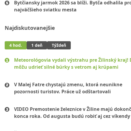
Bytčiansky jarmok 2026 sa blíži. Bytča odhalila p
najväčšieho sviatku mesta
Najdiskutovanejšie
4 hod.
1 deň
Týždeň
Meteorológovia vydali výstrahu pre Žilinský kraj!
môžu udrieť silné búrky s vetrom aj krúpami
V Malej Fatre chystajú zmenu, ktorá neunikne
pozornosti turistov. Práce už odštartovali
VIDEO Premostenie železnice v Žiline majú dokonč
konca roka. Od augusta budú robiť aj cez víkendy