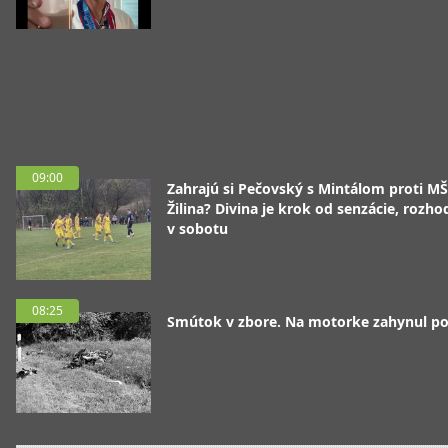
09:00
Zahrajú si Pečovský s Mintálom proti M
Žilina? Divina je krok od senzácie, rozho
v sobotu
08:25
Smútok v zbore. Na motorke zahynul pol