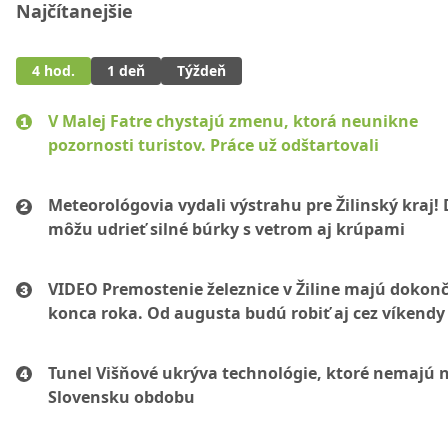
Najčítanejšie
4 hod.
1 deň
Týždeň
V Malej Fatre chystajú zmenu, ktorá neunikne
pozornosti turistov. Práce už odštartovali
Meteorológovia vydali výstrahu pre Žilinský kraj!
môžu udrieť silné búrky s vetrom aj krúpami
VIDEO Premostenie železnice v Žiline majú dokonč
konca roka. Od augusta budú robiť aj cez víkendy
Tunel Višňové ukrýva technológie, ktoré nemajú 
Slovensku obdobu