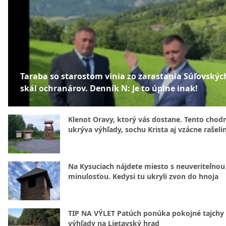
Taraba so starostom vinia zo zarastania Súľovskýc
skál ochranárov. Denník N: Je to úplne inak!
Klenot Oravy, ktorý vás dostane. Tento chod
ukrýva výhľady, sochu Krista aj vzácne rašeli
Na Kysuciach nájdete miesto s neuveriteľnou
minulosťou. Kedysi tu ukryli zvon do hnoja
TIP NA VÝLET Patúch ponúka pokojné tajchy 
výhľady na Lietavský hrad