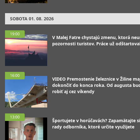
SOBOTA
01. 08. 2026
19:00
V Malej Fatre chystajú zmenu, ktorá ne
pozornosti turistov. Práce už odštartoval
16:00
VIDEO Premostenie železnice v Žiline ma
dokončiť do konca roka. Od augusta bu
robiť aj cez víkendy
13:00
Športujete v horúčavách? Zapamätajte si
rady odborníka, ktoré určite využijete