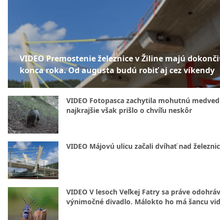
VIDEO Premostenie železnice v Žiline majú dokonči
konca roka. Od augusta budú robiť aj cez víkendy
VIDEO Fotopasca zachytila mohutnú medvedi
najkrajšie však prišlo o chvíľu neskôr
VIDEO Májovú ulicu začali dvíhať nad železni
VIDEO V lesoch Veľkej Fatry sa práve odohrá
výnimočné divadlo. Málokto ho má šancu vid