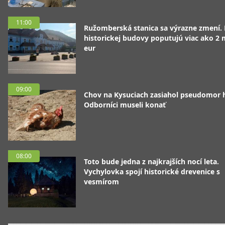
11:00
Ružomberská stanica sa výrazne zmení.
historickej budovy poputujú viac ako 2 
eur
09:00
Chov na Kysuciach zasiahol pseudomor 
Odborníci museli konať
08:00
Toto bude jedna z najkrajších nocí leta.
Vychylovka spojí historické drevenice s
vesmírom