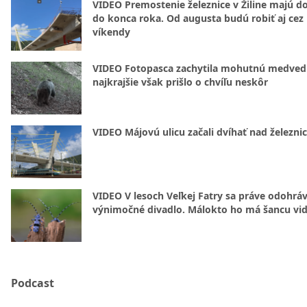
VIDEO Premostenie železnice v Žiline majú d
do konca roka. Od augusta budú robiť aj cez
víkendy
VIDEO Fotopasca zachytila mohutnú medvedi
najkrajšie však prišlo o chvíľu neskôr
VIDEO Májovú ulicu začali dvíhať nad železni
VIDEO V lesoch Veľkej Fatry sa práve odohrá
výnimočné divadlo. Málokto ho má šancu vid
Podcast