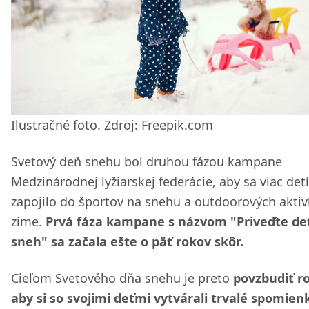
Ilustračné foto. Zdroj: Freepik.com
Svetový deň snehu bol druhou fázou kampane
Medzinárodnej lyžiarskej federácie, aby sa viac detí
zapojilo do športov na snehu a outdoorových aktiví
zime.
Prvá fáza kampane s názvom "Priveďte det
sneh" sa začala ešte o päť rokov skôr.
Cieľom Svetového dňa snehu je preto
povzbudiť ro
aby si so svojimi deťmi vytvárali trvalé spomien