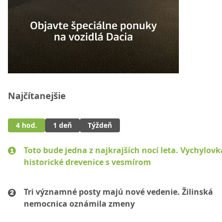
Najčítanejšie
4 hod.
1 deň
Týždeň
Toto bude jedna z najkrajších nocí leta. Vychylovk
historické drevenice s vesmírom
Tri významné posty majú nové vedenie. Žilinská
nemocnica oznámila zmeny