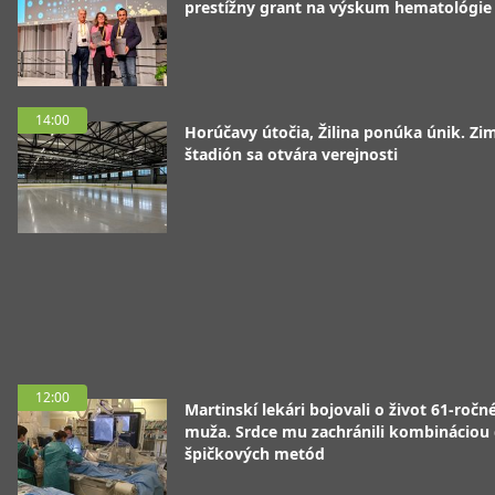
prestížny grant na výskum hematológie
14:00
Horúčavy útočia, Žilina ponúka únik. Zi
štadión sa otvára verejnosti
12:00
Martinskí lekári bojovali o život 61-ročn
muža. Srdce mu zachránili kombináciou
špičkových metód