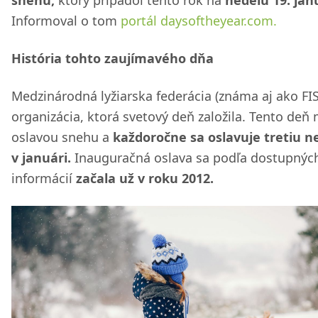
snehu,
ktorý pripadol tento rok na
nedeľu 19. jan
Informoval o tom
portál daysoftheyear.com.
História tohto zaujímavého dňa
Medzinárodná lyžiarska federácia (známa aj ako FIS
organizácia, ktorá svetový deň založila. Tento deň
oslavou snehu a
každoročne sa oslavuje tretiu n
v januári.
Inauguračná oslava sa podľa dostupnýc
informácií
začala už v roku 2012.