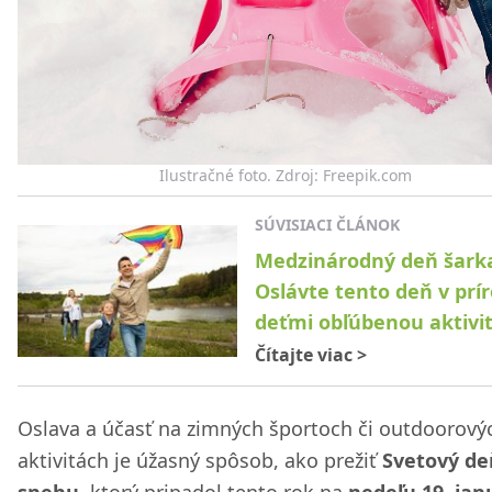
Ilustračné foto. Zdroj: Freepik.com
SÚVISIACI ČLÁNOK
Medzinárodný deň šark
Oslávte tento deň v prír
deťmi obľúbenou aktivi
Čítajte viac
>
Oslava a účasť na zimných športoch či outdoorový
aktivitách je úžasný spôsob, ako prežiť
Svetový de