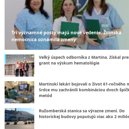
Tri významné posty majú nové vedenie. Žilinská
nemocnica oznámila zmeny
Veľký úspech odborníka z Martina. Získal pre
grant na výskum hematológie
Martinskí lekári bojovali o život 61-ročného 
Srdce mu zachránili kombináciou dvoch špič
metód
Ružomberská stanica sa výrazne zmení. Do
historickej budovy poputujú viac ako 2 milió