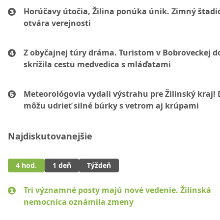
Horúčavy útočia, Žilina ponúka únik. Zimný štadi
otvára verejnosti
Z obyčajnej túry dráma. Turistom v Bobroveckej d
skrížila cestu medvedica s mláďatami
Meteorológovia vydali výstrahu pre Žilinský kraj!
môžu udrieť silné búrky s vetrom aj krúpami
Najdiskutovanejšie
4 hod.
1 deň
Týždeň
Tri významné posty majú nové vedenie. Žilinská
nemocnica oznámila zmeny