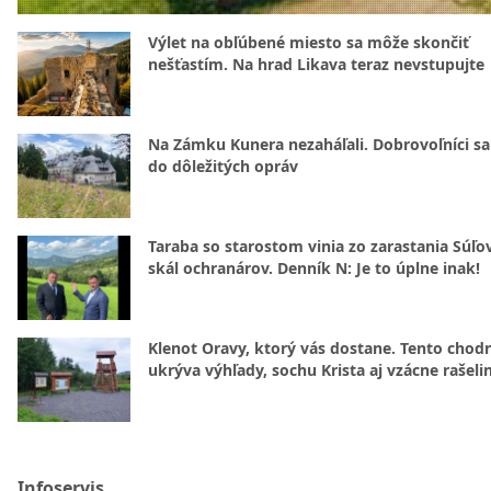
Výlet na obľúbené miesto sa môže skončiť
nešťastím. Na hrad Likava teraz nevstupujte
Na Zámku Kunera nezaháľali. Dobrovoľníci sa 
do dôležitých opráv
Taraba so starostom vinia zo zarastania Súľ
skál ochranárov. Denník N: Je to úplne inak!
Klenot Oravy, ktorý vás dostane. Tento chod
ukrýva výhľady, sochu Krista aj vzácne rašeli
Infoservis