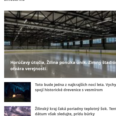
Horúčavy útočia, Žilina ponúka únik. Zimný štadió
otvára verejnosti
Toto bude jedna z najkrajších nocí leta. Vych
spojí historické drevenice s vesmírom
Žilinský kraj čaká poriadny teplotný šok. Ten
dátum však sledujte, prídu búrky