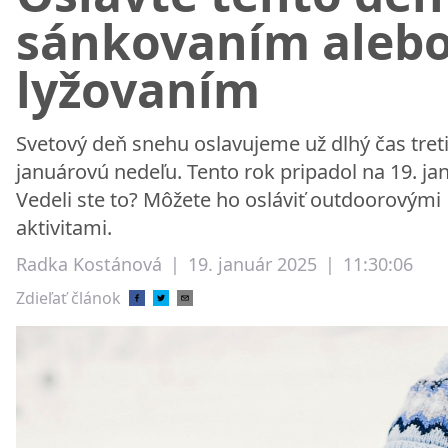
sánkovaním aleb
lyžovaním
Svetový deň snehu oslavujeme už dlhý čas tret
januárovú nedeľu. Tento rok pripadol na 19. ja
Vedeli ste to? Môžete ho osláviť outdoorovými
aktivitami.
Radka Kostánová
|
19. január 2025
|
11:30:06
Zdieľať článok