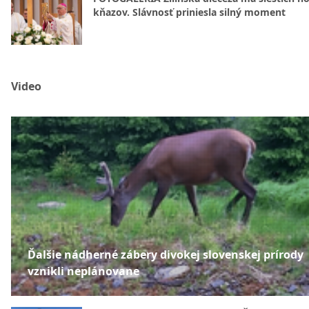
kňazov. Slávnosť priniesla silný moment
Video
Ďalšie nádherné zábery divokej slovenskej prírody
vznikli neplánovane