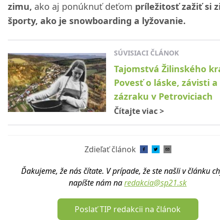
zimu,
ako aj ponúknuť deťom
príležitosť zažiť si
športy, ako je snowboarding a lyžovanie.
SÚVISIACI ČLÁNOK
Tajomstvá Žilinského kr
Povesť o láske, závisti a
zázraku v Petroviciach
Čítajte viac
>
Zdieľať článok
Ďakujeme, že nás čítate. V prípade, že ste našli v článku c
napíšte nám na
redakcia@sp21.sk
Poslať TIP redakcii na článok