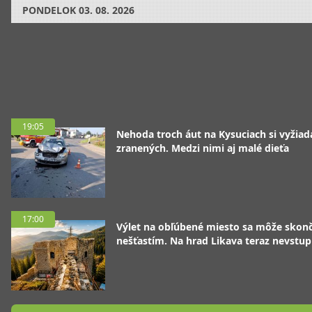
PONDELOK
03. 08. 2026
19:05
Nehoda troch áut na Kysuciach si vyžiad
zranených. Medzi nimi aj malé dieťa
17:00
Výlet na obľúbené miesto sa môže skonč
nešťastím. Na hrad Likava teraz nevstup