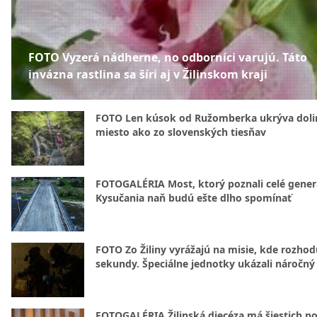
FOTO Vyzerá nádherne, no odborníci varujú. Táto
invázna rastlina sa šíri aj v Žilinskom kraji
FOTO Len kúsok od Ružomberka ukrýva doli
miesto ako zo slovenských tiesňav
FOTOGALÉRIA Most, ktorý poznali celé gener
Kysučania naň budú ešte dlho spomínať
FOTO Zo Žiliny vyrážajú na misie, kde rozhod
sekundy. Špeciálne jednotky ukázali náročný
FOTOGALÉRIA Žilinská diecéza má šiestich n