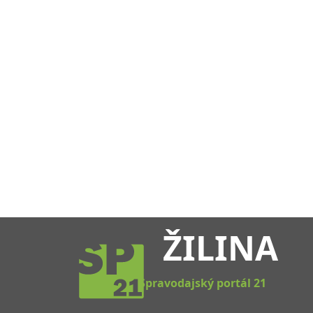
ŽILINA
Spravodajský portál 21