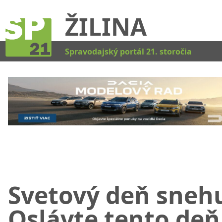
ŽILINA
Kat
Spravodajský portál 21. storočia
Svetový deň sneh
Oslávte tento deň