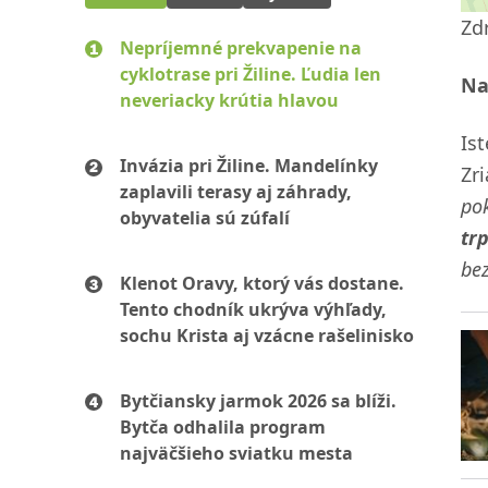
Zd
Nepríjemné prekvapenie na
cyklotrase pri Žiline. Ľudia len
Na
neveriacky krútia hlavou
Is
Invázia pri Žiline. Mandelínky
Zr
zaplavili terasy aj záhrady,
po
obyvatelia sú zúfalí
tr
bez
Klenot Oravy, ktorý vás dostane.
Tento chodník ukrýva výhľady,
sochu Krista aj vzácne rašelinisko
Bytčiansky jarmok 2026 sa blíži.
Bytča odhalila program
najväčšieho sviatku mesta