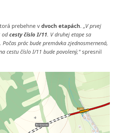
ktorá prebehne v
dvoch etapách
.
„V prvej
3 od
cesty číslo I/11
. V druhej etape sa
. Počas prác bude premávka zjednosmernená,
 na cestu číslo I/11 bude povolený,"
spresnil