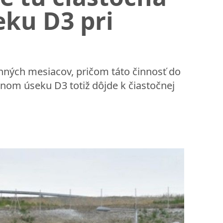
eku D3 pri
nných mesiacov, pričom táto činnosť do
anom úseku D3 totiž dôjde k čiastočnej