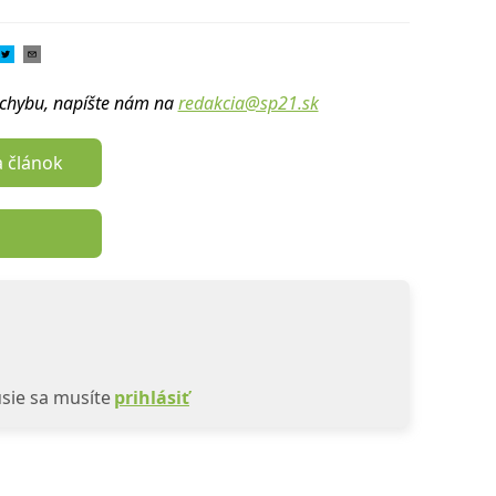
u chybu, napíšte nám na
redakcia@sp21.sk
a článok
sie sa musíte
prihlásiť