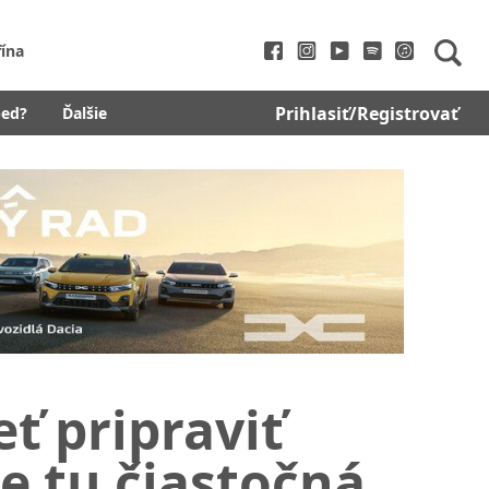
fína
Prihlasiť/Registrovať
bed?
Ďalšie
ť pripraviť
Je tu čiastočná