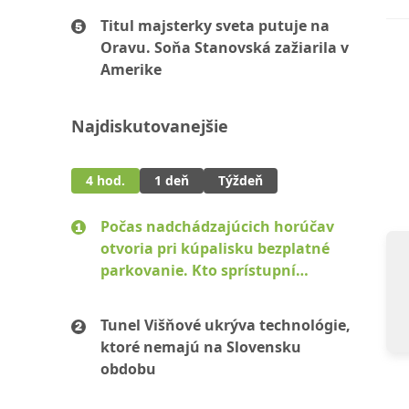
Titul majsterky sveta putuje na
Oravu. Soňa Stanovská zažiarila v
Amerike
Najdiskutovanejšie
4 hod.
1 deň
Týždeň
Počas nadchádzajúcich horúčav
otvoria pri kúpalisku bezplatné
parkovanie. Kto sprístupní
pozemky?
Tunel Višňové ukrýva technológie,
ktoré nemajú na Slovensku
obdobu