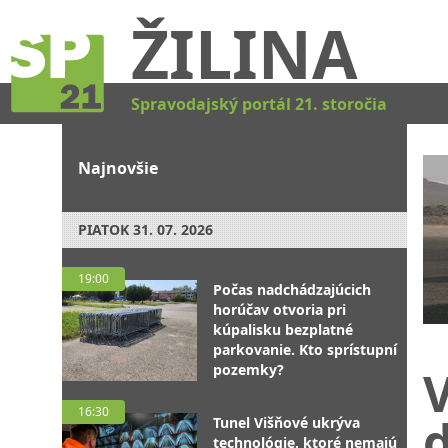
ŽILINA
Spravodajský portál 21. storočia
Najnovšie
PIATOK
31. 07. 2026
19:00
Počas nadchádzajúcich
horúčav otvoria pri
kúpalisku bezplatné
parkovanie. Kto sprístupní
pozemky?
V
16:30
d
Tunel Višňové ukrýva
technológie, ktoré nemajú