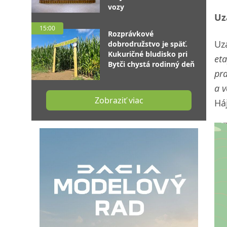
vozy
Uz
15:00
Rozprávkové
Uz
dobrodružstvo je späť.
Kukuričné bludisko pri
et
Bytči chystá rodinný deň
pr
a 
Zobraziť viac
Há