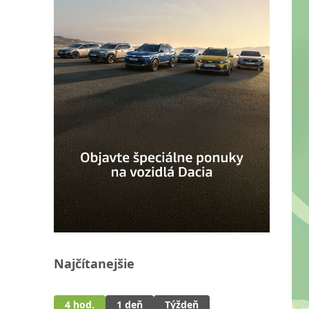
Najčítanejšie
4 hod.
1 deň
Týždeň