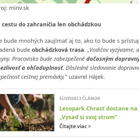
roj: minv.sk
 cestu do zahraničia len obchádzkou
te bude mnohých zaujímať aj to, ako to bude s príst
iadená bude
obchádzková trasa
.
„Vodičov vyzývame, a
kyny. Pracovisko bude zabezpečené
dočasným dopravn
pezlivosť a ohľaduplnosť
. Dôsledné sledovanie dopravn
pečnosť cestnej premávky,"
uzavrel Hájek.
SÚVISIACI ČLÁNOK
Lesopark Chrasť dostane na 
„Vysaď si svoj strom“
Čítajte viac
>