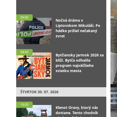
09:00
Nočná dráma v
Liptovskom Mikuláši. Po
hádke prišiel nečakaný
zvrat
08:00
Bytčiansky jarmok 2026 sa
blíži. Bytča odhalila
program najväčšieho
sviatku mesta
ŠTVRTOK
30. 07. 2026
19:00
Klenot Oravy, ktorý vás
dostane. Tento chodník