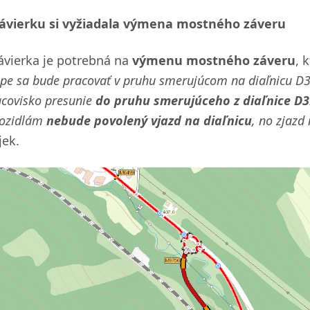
ávierku si vyžiadala výmena mostného záveru
ávierka je potrebná na
výmenu mostného záveru
, 
ape sa bude pracovať v pruhu smerujúcom na diaľnicu D
acovisko presunie
do pruhu smerujúceho z diaľnice D3
vozidlám
nebude povolený vjazd na diaľnicu
, no zjazd
jek.