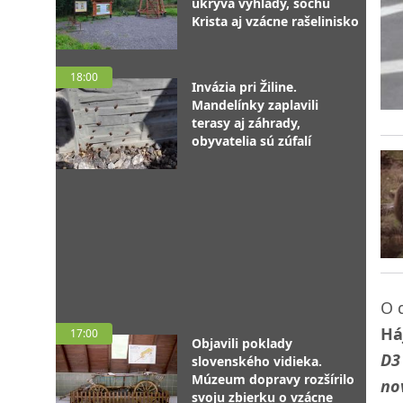
ukrýva výhľady, sochu
Krista aj vzácne rašelinisko
18:00
Invázia pri Žiline.
Mandelínky zaplavili
terasy aj záhrady,
obyvatelia sú zúfalí
O 
Há
17:00
Objavili poklady
D3
slovenského vidieka.
Múzeum dopravy rozšírilo
no
svoju zbierku o vzácne