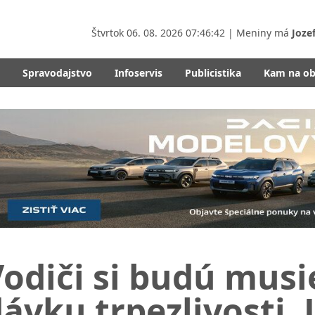
Štvrtok
06. 08. 2026 07:46:44
| Meniny má
Joze
Spravodajstvo
Infoservis
Publicistika
Kam na o
odiči si budú musie
ávku trpezlivosti. 