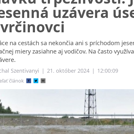
jesenná uzávera ús
vrčinovci
áce na cestách sa nekončia ani s príchodom jese
ačnej miery zasiahne aj vodičov. Na často využív
ávere.
chal Szentivanyi
|
21. október 2024
|
12:00:09
eľať článok