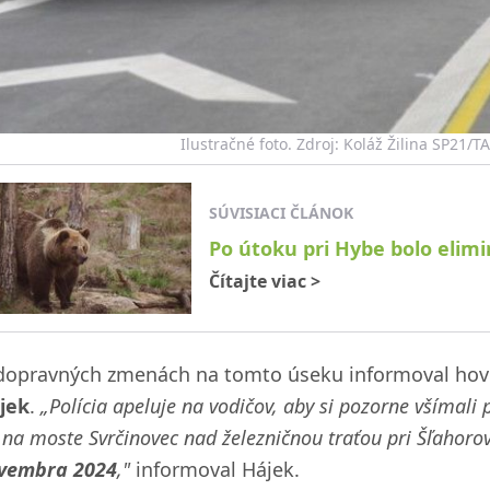
Ilustračné foto. Zdroj: Koláž Žilina SP21/
SÚVISIACI ČLÁNOK
Po útoku pri Hybe bolo eli
Čítajte viac
>
dopravných zmenách na tomto úseku informoval hovo
jek
.
„Polícia apeluje na vodičov, aby si pozorne všímali
na moste Svrčinovec nad železničnou traťou pri Šľahor
vembra 2024
,"
informoval Hájek.