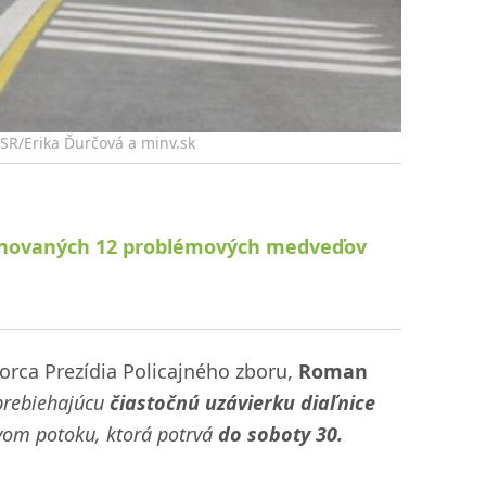
TASR/Erika Ďurčová a minv.sk
minovaných 12 problémových medveďov
rca Prezídia Policajného zboru,
Roman
 prebiehajúcu
čiastočnú uzávierku diaľnice
ovom potoku, ktorá potrvá
do soboty 30.