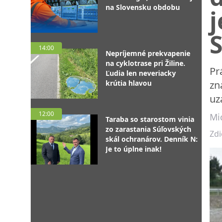
na Slovensku obdobu
S
14:00
Nepríjemné prekvapenie
na cyklotrase pri Žiline.
Pr
Ľudia len neveriacky
krútia hlavou
zn
uz
12:00
Mi
Taraba so starostom vinia
zo zarastania Súľovských
Zdi
skál ochranárov. Denník N:
Je to úplne inak!