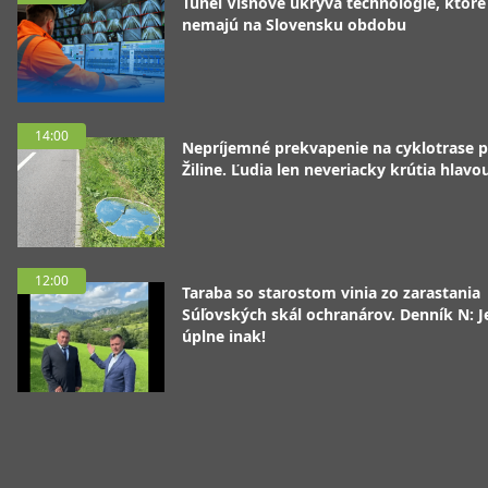
Tunel Višňové ukrýva technológie, ktoré
nemajú na Slovensku obdobu
14:00
Nepríjemné prekvapenie na cyklotrase p
Žiline. Ľudia len neveriacky krútia hlavo
12:00
Taraba so starostom vinia zo zarastania
Súľovských skál ochranárov. Denník N: J
úplne inak!