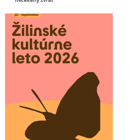
nečakaný zvrat