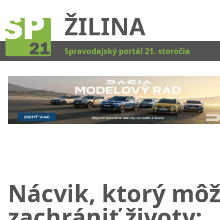
ŽILINA
Kat
Spravodajský portál 21. storočia
Nácvik, ktorý mô
zachrániť životy: