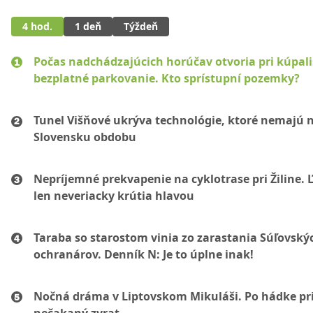
4 hod.
1 deň
Týždeň
Počas nadchádzajúcich horúčav otvoria pri kúpal
bezplatné parkovanie. Kto sprístupní pozemky?
Tunel Višňové ukrýva technológie, ktoré nemajú 
Slovensku obdobu
Nepríjemné prekvapenie na cyklotrase pri Žiline. 
len neveriacky krútia hlavou
Taraba so starostom vinia zo zarastania Súľovský
ochranárov. Denník N: Je to úplne inak!
Nočná dráma v Liptovskom Mikuláši. Po hádke pri