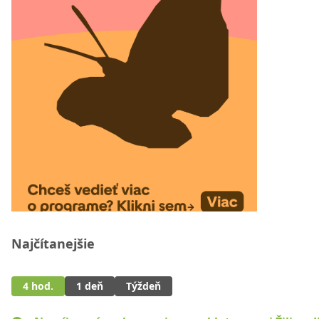
Najčítanejšie
4 hod.
1 deň
Týždeň