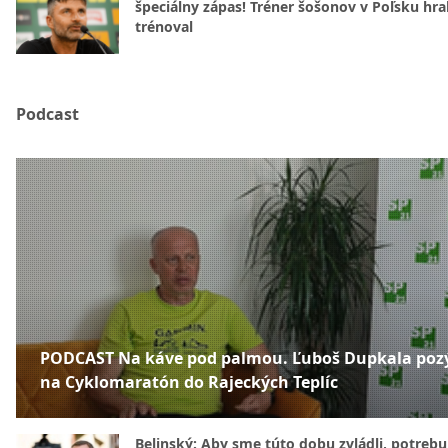
špeciálny zápas! Tréner šošonov v Poľsku hral
trénoval
Podcast
PODCAST Na káve pod palmou. Ľuboš Dupkala poz
na Cyklomaratón do Rajeckých Teplíc
Belinský: Aby sme túto dobu zvládli, potreb