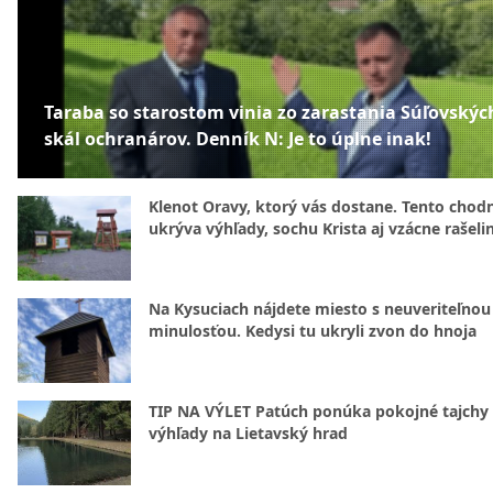
Taraba so starostom vinia zo zarastania Súľovskýc
skál ochranárov. Denník N: Je to úplne inak!
Klenot Oravy, ktorý vás dostane. Tento chod
ukrýva výhľady, sochu Krista aj vzácne rašeli
Na Kysuciach nájdete miesto s neuveriteľnou
minulosťou. Kedysi tu ukryli zvon do hnoja
TIP NA VÝLET Patúch ponúka pokojné tajchy 
výhľady na Lietavský hrad