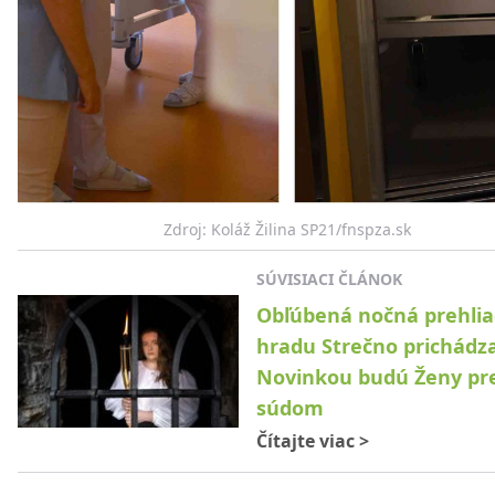
Zdroj: Koláž Žilina SP21/fnspza.sk
SÚVISIACI ČLÁNOK
Obľúbená nočná prehli
hradu Strečno prichádza
Novinkou budú Ženy pr
súdom
Čítajte viac
>