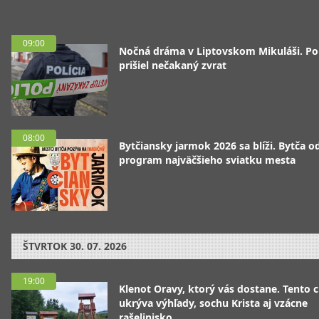
09:00
Nočná dráma v Liptovskom Mikuláši. P
prišiel nečakaný zvrat
08:00
Bytčiansky jarmok 2026 sa blíži. Bytča od
program najväčšieho sviatku mesta
ŠTVRTOK
30. 07. 2026
19:00
Klenot Oravy, ktorý vás dostane. Tento 
ukrýva výhľady, sochu Krista aj vzácne
rašelinisko