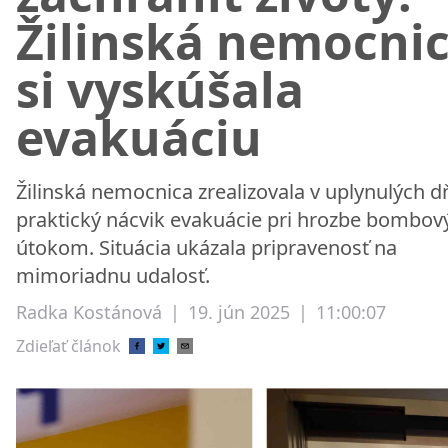
Žilinská nemocni
si vyskúšala
evakuáciu
Žilinská nemocnica zrealizovala v uplynulých 
praktický nácvik evakuácie pri hrozbe bombo
útokom. Situácia ukázala pripravenosť na
mimoriadnu udalosť.
Radka Kostánová
|
19. jún 2025
|
11:00:07
Zdieľať článok