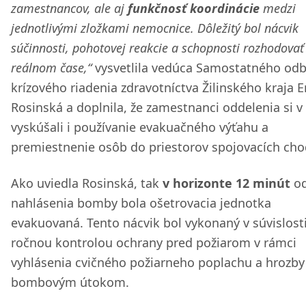
zamestnancov, ale aj
funkčnosť koordinácie
medzi
jednotlivými zložkami nemocnice. Dôležitý bol nácvik
súčinnosti, pohotovej reakcie a schopnosti rozhodovať
reálnom čase,“
vysvetlila vedúca Samostatného od
krízového riadenia zdravotníctva Žilinského kraja E
Rosinská a doplnila, že zamestnanci oddelenia si v
vyskúšali i používanie evakuačného výťahu a
premiestnenie osôb do priestorov spojovacích cho
Ako uviedla Rosinská, tak
v horizonte 12 minút
o
nahlásenia bomby bola ošetrovacia jednotka
evakuovaná. Tento nácvik bol vykonaný v súvislosti
ročnou kontrolou ochrany pred požiarom v rámci
vyhlásenia cvičného požiarneho poplachu a hrozby
bombovým útokom.