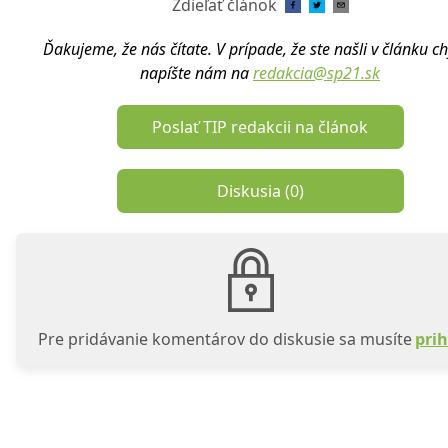
Zdieľať článok
Ďakujeme, že nás čítate. V prípade, že ste našli v článku c
napíšte nám na
redakcia@sp21.sk
Poslať TIP redakcii na článok
Diskusia (
0
)
Pre pridávanie komentárov do diskusie sa musíte
prih