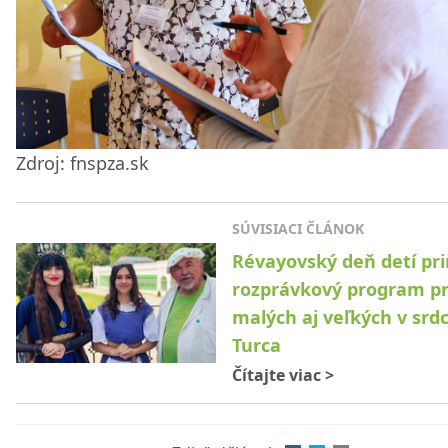
Zdroj: fnspza.sk
SÚVISIACI ČLÁNOK
Révayovský deň detí pri
rozprávkový program p
malých aj veľkých v srdc
Turca
Čítajte viac
>