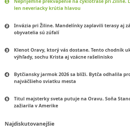
Nepríjemné prekvapenie na cyklotrase pri Žiline. 
len neveriacky krútia hlavou
Invázia pri Žiline. Mandelínky zaplavili terasy aj 
obyvatelia sú zúfalí
Klenot Oravy, ktorý vás dostane. Tento chodník u
výhľady, sochu Krista aj vzácne rašelinisko
Bytčiansky jarmok 2026 sa blíži. Bytča odhalila p
najväčšieho sviatku mesta
Titul majsterky sveta putuje na Oravu. Soňa Sta
zažiarila v Amerike
Najdiskutovanejšie