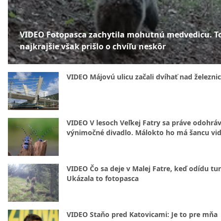
VIDEO Fotopasca zachytila mohutnú medvedicu. T
najkrajšie však prišlo o chvíľu neskôr
VIDEO Májovú ulicu začali dvíhať nad železni
VIDEO V lesoch Veľkej Fatry sa práve odohrá
výnimočné divadlo. Málokto ho má šancu vid
VIDEO Čo sa deje v Malej Fatre, keď odídu tur
Ukázala to fotopasca
VIDEO Staňo pred Katovicami: Je to pre mňa