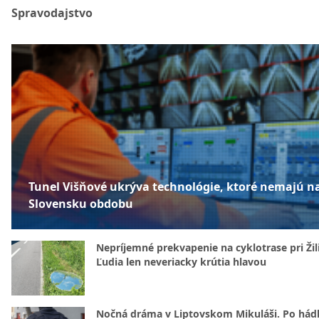
Spravodajstvo
Tunel Višňové ukrýva technológie, ktoré nemajú n
Slovensku obdobu
Nepríjemné prekvapenie na cyklotrase pri Žil
Ľudia len neveriacky krútia hlavou
Nočná dráma v Liptovskom Mikuláši. Po hád