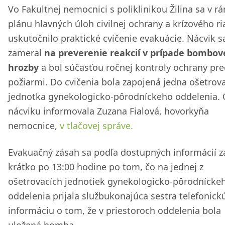
Vo Fakultnej nemocnici s poliklinikou Žilina sa v r
plánu hlavných úloh civilnej ochrany a krízového r
uskutočnilo praktické cvičenie evakuácie. Nácvik s
zameral
na preverenie reakcií v prípade bombov
hrozby
a bol súčasťou ročnej kontroly ochrany pr
požiarmi. Do cvičenia bola zapojená jedna ošetrov
jednotka gynekologicko-pôrodníckeho oddelenia. 
nácviku informovala Zuzana Fialová, hovorkyňa
nemocnice,
v tlačovej správe.
Evakuačný zásah sa podľa dostupných informácií z
krátko po 13:00 hodine po tom, čo na jednej z
ošetrovacích jednotiek gynekologicko-pôrodnícke
oddelenia prijala službukonajúca sestra telefonick
informáciu o tom, že v priestoroch oddelenia bola