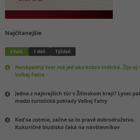
Najčítanejšie
4 hod.
1 deň
Týždeň
Nenápadný tvor má jed ako kobra indická. Žije aj 
Veľkej Fatre
Jedna z najkrajších túr v Žilinskom kraji? Lysec pat
medzi turistické poklady Veľkej Fatry
Keď sa zotmie, začne sa to pravé dobrodružstvo.
Kukuričné bludisko čaká na návštevníkov