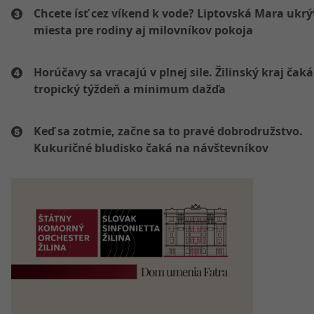
Chcete ísť cez víkend k vode? Liptovská Mara ukr
miesta pre rodiny aj milovníkov pokoja
Horúčavy sa vracajú v plnej sile. Žilinský kraj čaká
tropický týždeň a minimum dažďa
Keď sa zotmie, začne sa to pravé dobrodružstvo.
Kukuričné bludisko čaká na návštevníkov