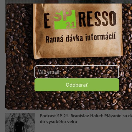
PODCAST Na káve pod palmou. Ľuboš Dupkala poz
na Cyklomaratón do Rajeckých Teplíc
Belinský: Aby sme túto dobu zvládli, potreb
politikov so životným príbehom (PODCAST)
Odoberať
PODCAST SP 21 Rastislav Chovanec pred play-
Sme skúsenejší a chalani si veľmi veria
Podcast SP 21. Branislav Hakel: Plávanie sa d
do vysokého veku