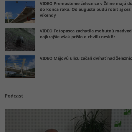
VIDEO Premostenie železnice v Žiline majú d
do konca roka. Od augusta budú robiť aj cez
víkendy
VIDEO Fotopasca zachytila mohutnú medvedi
najkrajšie však prišlo o chvíľu neskôr
VIDEO Májovú ulicu začali dvíhať nad železni
Podcast