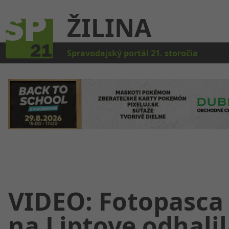
ŽILINA
Kat
Spravodajský portál 21. storočia
VIDEO: Fotopasca
na Liptove odhalil