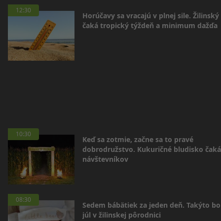
12:30
Horúčavy sa vracajú v plnej sile. Žilinský
čaká tropický týždeň a minimum dažďa
10:30
Keď sa zotmie, začne sa to pravé
dobrodružstvo. Kukuričné bludisko čaká
návštevníkov
08:30
Sedem bábätiek za jeden deň. Takýto bo
júl v žilinskej pôrodnici