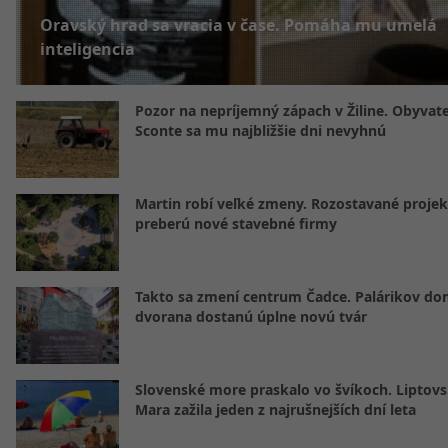
Oravský hrad sa vracia v čase. Pomáha mu umelá
inteligencia
Pozor na nepríjemný zápach v Žiline. Obyvatel
Sconte sa mu najbližšie dni nevyhnú
Martin robí veľké zmeny. Rozostavané projek
preberú nové stavebné firmy
Takto sa zmení centrum Čadce. Palárikov do
dvorana dostanú úplne novú tvár
Slovenské more praskalo vo švíkoch. Liptov
Mara zažila jeden z najrušnejších dní leta