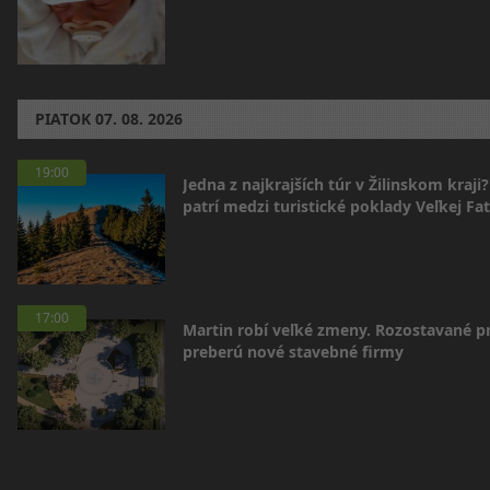
PIATOK
07. 08. 2026
19:00
Jedna z najkrajších túr v Žilinskom kraji
patrí medzi turistické poklady Veľkej Fa
17:00
Martin robí veľké zmeny. Rozostavané p
preberú nové stavebné firmy