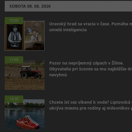
SOBOTA
08. 08. 2026
19:00
Oravský hrad sa vracia v čase. Pomáha 
umelá inteligencia
17:00
Pozor na nepríjemný zápach v Žiline.
Obyvatelia pri Sconte sa mu najbližšie d
nevyhnú
14:30
Chcete ísť cez víkend k vode? Liptovská
ukrýva miesta pre rodiny aj milovníkov