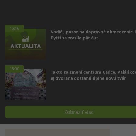
15:16
Vodiči, pozor na dopravné obmedzenie. 
Bytči sa zrazilo päť áut
15:00
Takto sa zmení centrum Čadce. Palárik
aj dvorana dostanú úplne novú tvár
Zobraziť viac