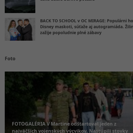
BACK TO SCHOOL v OC MIRAGE: Populárni hos
Disney maskoti, súťaže aj autogramiáda. Žili
zažije popoludnie plné zábavy
Foto
FOTOGALÉRIA V Martine odštartoval jeden z
najväčších vojenských výcvikov. Nastúpili stovky