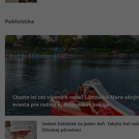
Publicistika
Chcete ísť cez víkend k vode? Liptovská Mara ukrý
miesta pre rodiny aj milovníkov pokoja
Sedem bábätiek za jeden deň. Takýto bol rušn
žilinskej pôrodnici