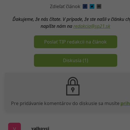
Zdieľať článok
Ďakujeme, že nás čítate. V prípade, že ste našli v článku c
napíšte nám na
redakcia@sp21.sk
Poslať TIP redakcii na článok
Diskusia (
1
)
Pre pridávanie komentárov do diskusie sa musíte
prih
valkovci
V