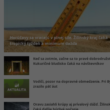
Horúčavy sa vracajú v plnej sile. Žilinský kraj čaká
tropický týždeň a minimum dažďa
Keď sa zotmie, začne sa to pravé dobrodružs
Kukuričné bludisko čaká na návštevníkov
Vodiči, pozor na dopravné obmedzenie. Pri By
zrazilo päť áut
Oravu zasiahli krúpy aj prívalový dážď. Žilins
čaká ďalšie búrlivé počasie