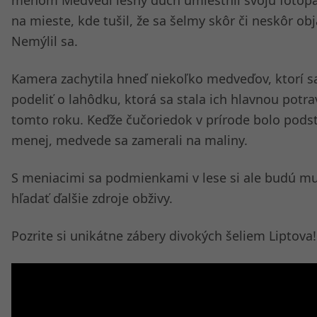
menom Medvedí lesný duch umiestnil svoju fotop
na mieste, kde tušil, že sa šelmy skôr či neskôr obj
Nemýlil sa.
Kamera zachytila hneď niekoľko medveďov, ktorí sa
podeliť o lahôdku, ktorá sa stala ich hlavnou potra
tomto roku. Keďže čučoriedok v prírode bolo pods
menej, medvede sa zamerali na maliny.
S meniacimi sa podmienkami v lese si ale budú mu
hľadať ďalšie zdroje obživy.
Pozrite si unikátne zábery divokých šeliem Liptova!