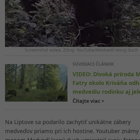
Screenshot videa. Zdroj: YouTube/Medvedí lesný duch
SÚVISIACI ČLÁNOK
VIDEO: Divoká príroda M
Fatry okolo Kriváňa odha
medvediu rodinku aj je
Čítajte viac
>
Na Liptove sa podarilo zachytiť unikátne zábery
medveďov priamo pri ich hostine. Youtuber známy