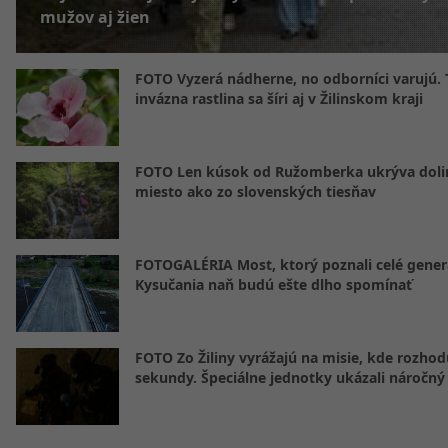
mužov aj žien
FOTO Vyzerá nádherne, no odborníci varujú. 
invázna rastlina sa šíri aj v Žilinskom kraji
FOTO Len kúsok od Ružomberka ukrýva doli
miesto ako zo slovenských tiesňav
FOTOGALÉRIA Most, ktorý poznali celé gener
Kysučania naň budú ešte dlho spomínať
FOTO Zo Žiliny vyrážajú na misie, kde rozhod
sekundy. Špeciálne jednotky ukázali náročný