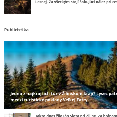
Lesnej. Za všetkým stojí šokujúci nález pri ce
Publicistika
Jedna z najkrajších túr v Žilinskom kraji? Lysec patr
medzi turistické poklady Veľkej Fatry
Takto dnes žije Ján Slota pri Žiline. Za bránam