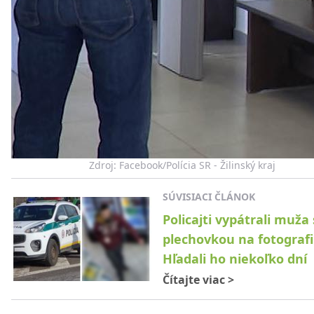
Zdroj: Facebook/Polícia SR - Žilinský kraj
SÚVISIACI ČLÁNOK
Policajti vypátrali muža 
plechovkou na fotografii
Hľadali ho niekoľko dní
Čítajte viac
>