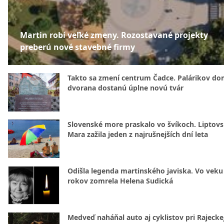
Martin robí veľké zmeny. Rozostavané projekty
preberú nové stavebné firmy
Takto sa zmení centrum Čadce. Palárikov do
dvorana dostanú úplne novú tvár
Slovenské more praskalo vo švíkoch. Liptov
Mara zažila jeden z najrušnejších dní leta
Odišla legenda martinského javiska. Vo veku
rokov zomrela Helena Sudická
Medveď naháňal auto aj cyklistov pri Rajecke