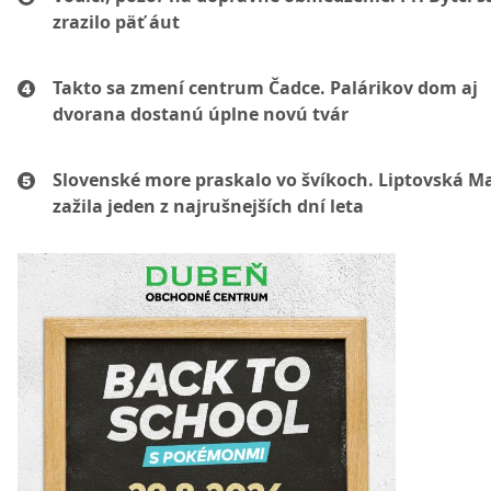
zrazilo päť áut
Takto sa zmení centrum Čadce. Palárikov dom aj
dvorana dostanú úplne novú tvár
Slovenské more praskalo vo švíkoch. Liptovská M
zažila jeden z najrušnejších dní leta