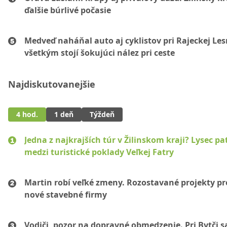
ďalšie búrlivé počasie
Medveď naháňal auto aj cyklistov pri Rajeckej Les
všetkým stojí šokujúci nález pri ceste
Najdiskutovanejšie
4 hod.
1 deň
Týždeň
Jedna z najkrajších túr v Žilinskom kraji? Lysec pat
medzi turistické poklady Veľkej Fatry
Martin robí veľké zmeny. Rozostavané projekty p
nové stavebné firmy
Vodiči, pozor na dopravné obmedzenie. Pri Bytči s