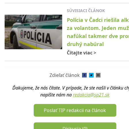
SÚVISIACI ČLÁNOK
Polícia v Čadci riešila al
za volantom. Jeden muž
nafúkal takmer dve pro
druhý nabúral
Čítajte viac
>
Zdieľať článok
Ďakujeme, že nás čítate. V prípade, že ste našli v článku c
napíšte nám na
redakcia@sp21.sk
Poslať TIP redakcii na článok
Diskusia (
0
)