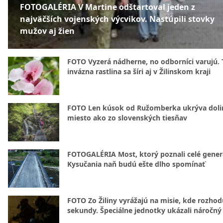
FOTOGALÉRIA V Martine odštartoval jeden z
najväčších vojenských výcvikov. Nastúpili stovky
mužov aj žien
FOTO Vyzerá nádherne, no odborníci varujú. 
invázna rastlina sa šíri aj v Žilinskom kraji
FOTO Len kúsok od Ružomberka ukrýva doli
miesto ako zo slovenských tiesňav
FOTOGALÉRIA Most, ktorý poznali celé gener
Kysučania naň budú ešte dlho spomínať
FOTO Zo Žiliny vyrážajú na misie, kde rozhod
sekundy. Špeciálne jednotky ukázali náročný