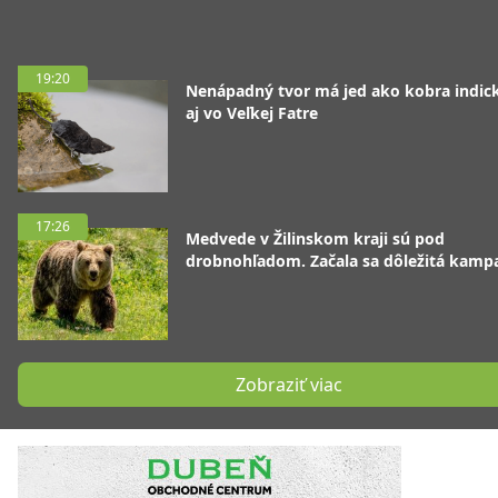
19:20
Nenápadný tvor má jed ako kobra indická
aj vo Veľkej Fatre
17:26
Medvede v Žilinskom kraji sú pod
drobnohľadom. Začala sa dôležitá kamp
Zobraziť viac