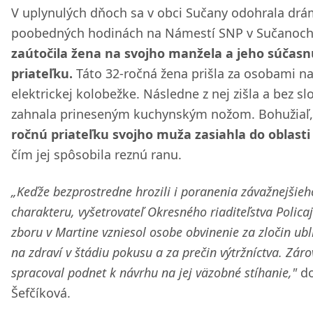
V uplynulých dňoch sa v obci Sučany odohrala drá
poobedných hodinách na Námestí SNP v Sučanoc
zaútočila žena na svojho manžela a jeho súčasn
priateľku.
Táto 32-ročná žena prišla za osobami n
elektrickej kolobežke. Následne z nej zišla a bez sl
zahnala prineseným kuchynským nožom. Bohužiaľ
ročnú priateľku svojho muža zasiahla do oblasti 
čím jej spôsobila reznú ranu.
„Keďže bezprostredne hrozili i poranenia závažnejšieh
charakteru, vyšetrovateľ Okresného riaditeľstva Polica
zboru v Martine vzniesol osobe obvinenie za zločin ubl
na zdraví v štádiu pokusu a za prečin výtržníctva. Zár
spracoval podnet k návrhu na jej väzobné stíhanie,"
do
Šefčíková.