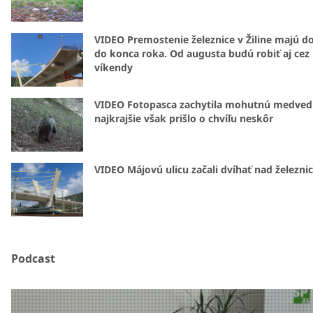
VIDEO Premostenie železnice v Žiline majú d
do konca roka. Od augusta budú robiť aj cez
víkendy
VIDEO Fotopasca zachytila mohutnú medvedi
najkrajšie však prišlo o chvíľu neskôr
VIDEO Májovú ulicu začali dvíhať nad železni
Podcast