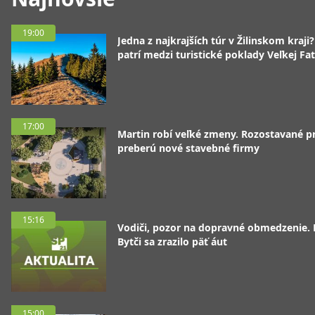
19:00
Jedna z najkrajších túr v Žilinskom kraji
patrí medzi turistické poklady Veľkej Fa
17:00
Martin robí veľké zmeny. Rozostavané p
preberú nové stavebné firmy
15:16
Vodiči, pozor na dopravné obmedzenie. 
Bytči sa zrazilo päť áut
15:00