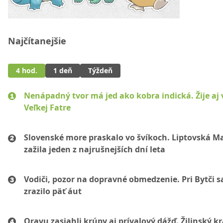
Najčítanejšie
4 hod.
1 deň
Týždeň
Nenápadný tvor má jed ako kobra indická. Žije aj 
Veľkej Fatre
Slovenské more praskalo vo švíkoch. Liptovská M
zažila jeden z najrušnejších dní leta
Vodiči, pozor na dopravné obmedzenie. Pri Bytči s
zrazilo päť áut
Oravu zasiahli krúpy aj prívalový dážď. Žilinský k