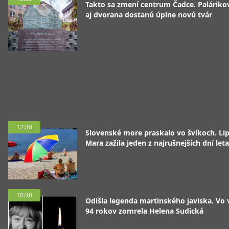
Takto sa zmení centrum Čadce. Palárik
aj dvorana dostanú úplne novú tvár
12:30
Slovenské more praskalo vo švíkoch. Li
Mara zažila jeden z najrušnejších dní leta
10:30
Odišla legenda martinského javiska. Vo
94 rokov zomrela Helena Sudická