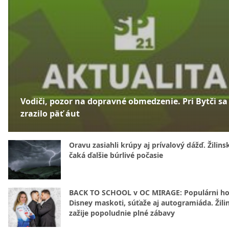
Vodiči, pozor na dopravné obmedzenie. Pri Bytči sa
zrazilo päť áut
Oravu zasiahli krúpy aj prívalový dážď. Žilins
čaká ďalšie búrlivé počasie
BACK TO SCHOOL v OC MIRAGE: Populárni hos
Disney maskoti, súťaže aj autogramiáda. Žili
zažije popoludnie plné zábavy