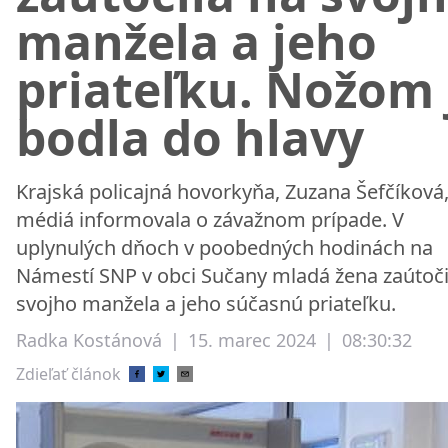
manžela a jeho
priateľku. Nožom 
bodla do hlavy
Krajská policajná hovorkyňa, Zuzana Šefčíková
médiá informovala o závažnom prípade. V
uplynulých dňoch v poobedných hodinách na
Námestí SNP v obci Sučany mladá žena zaútoči
svojho manžela a jeho súčasnú priateľku.
Radka Kostánová
|
15. marec 2024
|
08:30:32
Zdieľať článok