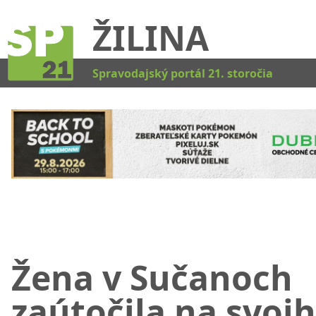
ŽILINA
Kat
Spravodajský portál 21. storočia
Žena v Sučanoch
zaútočila na svoj