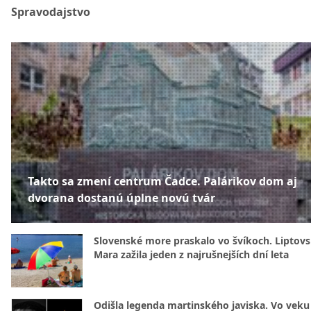
Spravodajstvo
Takto sa zmení centrum Čadce. Palárikov dom aj
dvorana dostanú úplne novú tvár
Slovenské more praskalo vo švíkoch. Liptov
Mara zažila jeden z najrušnejších dní leta
Odišla legenda martinského javiska. Vo veku