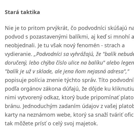
Stará taktika
Nie je to pritom prvýkrát, čo podvodníci skúšajú n
podvod s pozastavenými balíkmi, aj keď si mnohí a
neobjednali. Je tu však nový fenomén - strach a
vydieranie.
„Podvodníci sa vyhrážajú, že "balík nebud
doručený, lebo chýba číslo ulice na balíku" alebo legen
"balík je už v sklade, ale jena ňom nejasná adresa","
popisuje polícia znenie týchto správ. Títo podvodní
podľa orgánov zákona dúfajú, že dôjde ku kliknuti
nimi vytvorený odkaz, ktorý bude pripomínať plat
bránu. Jednoduchým zadaním údajov z vašej plato
karty na neznámom webe, ktorý sa snaží tváriť ofic
tak môžete prísť o celý svoj majetok.