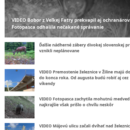
VIDEO Bobor z Veľkej Fatry prekvapil aj ochranárov
Fotopasca odhalila nečakané správanie
Ďalšie nádherné zábery divokej slovenskej pr
vznikli neplánovane
VIDEO Premostenie železnice v Žiline majú d
do konca roka. Od augusta budú robiť aj cez
víkendy
VIDEO Fotopasca zachytila mohutnú medvedi
najkrajšie však prišlo o chvíľu neskôr
VIDEO Májovú ulicu začali dvíhať nad železni