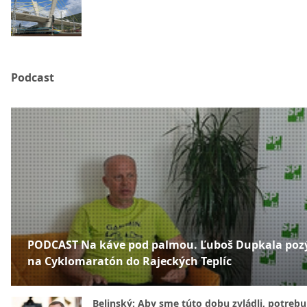
Podcast
PODCAST Na káve pod palmou. Ľuboš Dupkala poz
na Cyklomaratón do Rajeckých Teplíc
Belinský: Aby sme túto dobu zvládli, potreb