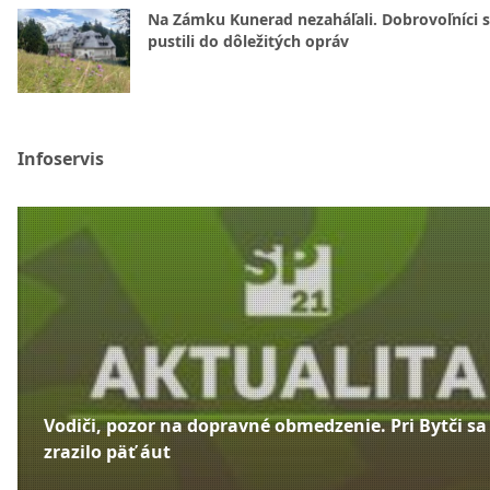
Na Zámku Kunerad nezaháľali. Dobrovoľníci 
pustili do dôležitých opráv
Infoservis
Vodiči, pozor na dopravné obmedzenie. Pri Bytči sa
zrazilo päť áut