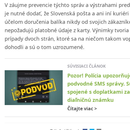
V záujme prevencie týchto správ a výstrahami pred
je nutné dodať, že Slovenská pošta a ani iní kuriéri
účelom doručenia balíka nikdy od svojich zákazník
nepožadujú platobné údaje z karty. Výnimky tvoria
prípady dvoch strán, ktoré sa na niečom takom vo
dohodli a sú o tom uzrozumené.
SÚVISIACI ČLÁNOK
Pozor! Polícia upozorňuj
podvodné SMS správy. S
spojené s doplatkami za
diaľničnú známku
Čítajte viac
>