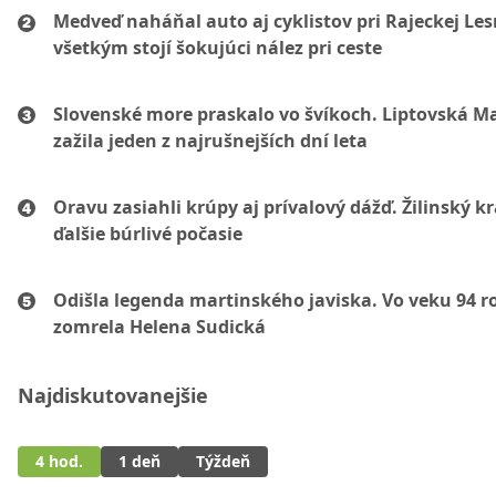
Medveď naháňal auto aj cyklistov pri Rajeckej Les
všetkým stojí šokujúci nález pri ceste
Slovenské more praskalo vo švíkoch. Liptovská M
zažila jeden z najrušnejších dní leta
Oravu zasiahli krúpy aj prívalový dážď. Žilinský k
ďalšie búrlivé počasie
Odišla legenda martinského javiska. Vo veku 94 r
zomrela Helena Sudická
Najdiskutovanejšie
4 hod.
1 deň
Týždeň