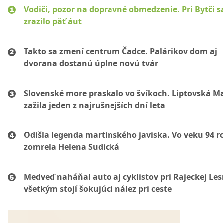
Vodiči, pozor na dopravné obmedzenie. Pri Bytči s
zrazilo päť áut
Takto sa zmení centrum Čadce. Palárikov dom aj
dvorana dostanú úplne novú tvár
Slovenské more praskalo vo švíkoch. Liptovská M
zažila jeden z najrušnejších dní leta
Odišla legenda martinského javiska. Vo veku 94 r
zomrela Helena Sudická
Medveď naháňal auto aj cyklistov pri Rajeckej Les
všetkým stojí šokujúci nález pri ceste