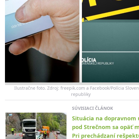
Ilustračne foto. Zdroj: freepik.com a Facebook/Polícia Sloven
republiky
SÚVISIACI ČLÁNOK
Situácia na dopravnom
pod Strečnom sa opäť m
Pri prechádzaní rešpekt