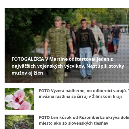
FOTOGALÉRIA V Martine odštartoval jeden z
najväčších vojenských výcvikov. Nastúpili stovky
mužov aj žien
FOTO Vyzerá nádherne, no odborníci varujú. 
invázna rastlina sa šíri aj v Žilinskom kraji
FOTO Len kúsok od Ružomberka ukrýva doli
miesto ako zo slovenských tiesňav