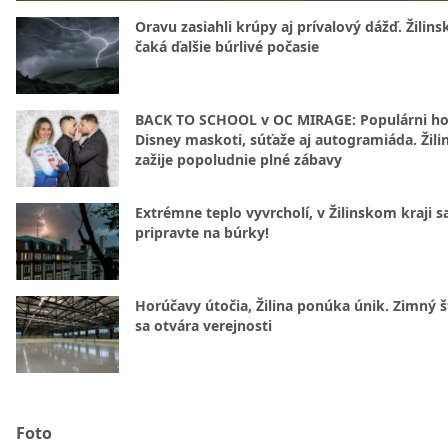
Oravu zasiahli krúpy aj prívalový dážď. Žilins
čaká ďalšie búrlivé počasie
BACK TO SCHOOL v OC MIRAGE: Populárni hos
Disney maskoti, súťaže aj autogramiáda. Žili
zažije popoludnie plné zábavy
Extrémne teplo vyvrcholí, v Žilinskom kraji s
pripravte na búrky!
Horúčavy útočia, Žilina ponúka únik. Zimný 
sa otvára verejnosti
Foto