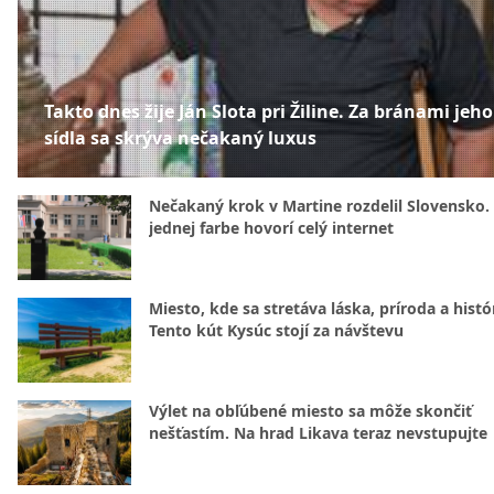
Takto dnes žije Ján Slota pri Žiline. Za bránami jeho
sídla sa skrýva nečakaný luxus
Nečakaný krok v Martine rozdelil Slovensko.
jednej farbe hovorí celý internet
Miesto, kde sa stretáva láska, príroda a histó
Tento kút Kysúc stojí za návštevu
Výlet na obľúbené miesto sa môže skončiť
nešťastím. Na hrad Likava teraz nevstupujte