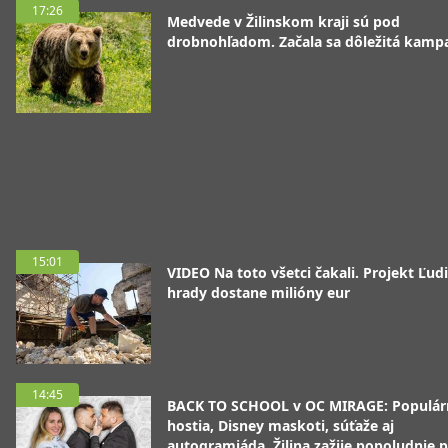
17:26
Medvede v Žilinskom kraji sú pod
drobnohľadom. Začala sa dôležitá kamp
15:01
VIDEO Na toto všetci čakali. Projekt Ľudi
hrady dostane milióny eur
14:45
BACK TO SCHOOL v OC MIRAGE: Populár
hostia, Disney maskoti, súťaže aj
autogramiáda. Žilina zažije popoludnie p