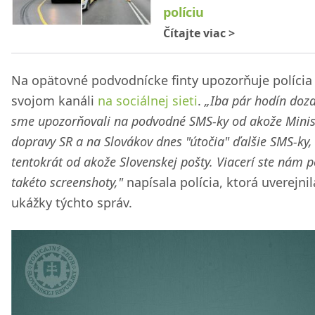
políciu
Čítajte viac
>
Na opätovné podvodnícke finty upozorňuje polícia
svojom kanáli
na sociálnej sieti
.
„Iba pár hodín doz
sme upozorňovali na podvodné SMS-ky od akože Minis
dopravy SR a na Slovákov dnes "útočia" ďalšie SMS-ky,
tentokrát od akože Slovenskej pošty. Viacerí ste nám p
takéto screenshoty,"
napísala polícia, ktorá uverejnil
ukážky týchto správ.