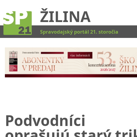
ŽILINA
Kat
Spravodajský portál 21. storočia
Podvodníci
oprašujú starý tri