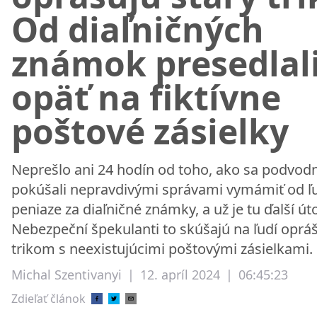
Od diaľničných
známok presedlal
opäť na fiktívne
poštové zásielky
Neprešlo ani 24 hodín od toho, ako sa podvodn
pokúšali nepravdivými správami vymámiť od ľ
peniaze za diaľničné známky, a už je tu ďalší út
Nebezpeční špekulanti to skúšajú na ľudí opr
trikom s neexistujúcimi poštovými zásielkami.
Michal Szentivanyi
|
12. apríl 2024
|
06:45:23
Zdieľať článok