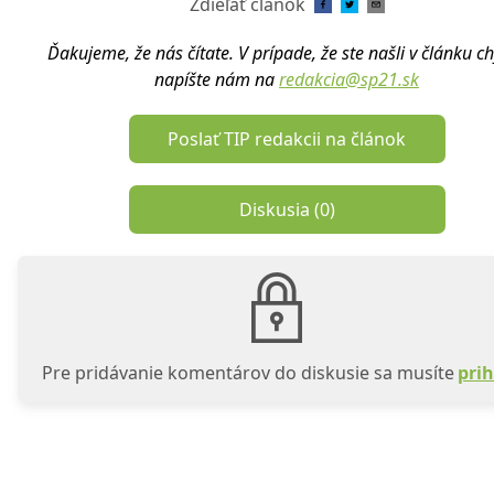
Zdieľať článok
Ďakujeme, že nás čítate. V prípade, že ste našli v článku c
napíšte nám na
redakcia@sp21.sk
Poslať TIP redakcii na článok
Diskusia (
0
)
Pre pridávanie komentárov do diskusie sa musíte
prih