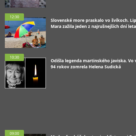
12:30
Slovenské more praskalo vo švíkoch. Li
Mara zažila jeden z najrušnejších dní leta
10:30
Odišla legenda martinského javiska. Vo
94 rokov zomrela Helena Sudická
09:00