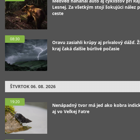
Medveď naháňal auto aj cyklistov pri Raj
Lesnej. Za všetkým stojí šokujúci nález p
ceste
08:30
Oravu zasiahli krúpy aj prívalový dážď. Ž
kraj čaká ďalšie búrlivé počasie
ŠTVRTOK
06. 08. 2026
19:20
Nenápadný tvor má jed ako kobra indická
aj vo Veľkej Fatre