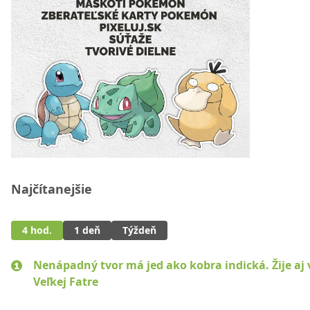
Najčítanejšie
4 hod.
1 deň
Týždeň
Nenápadný tvor má jed ako kobra indická. Žije aj 
Veľkej Fatre