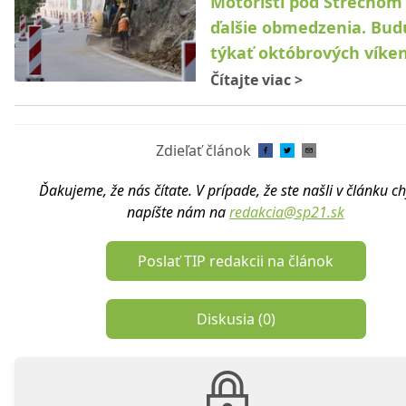
Motoristi pod Strečnom 
ďalšie obmedzenia. Bud
týkať októbrových víke
Čítajte viac
>
Zdieľať článok
Ďakujeme, že nás čítate. V prípade, že ste našli v článku c
napíšte nám na
redakcia@sp21.sk
Poslať TIP redakcii na článok
Diskusia (
0
)