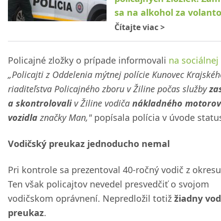
sa na alkohol za volan
Čítajte viac
>
Policajné zložky o prípade informovali
na sociálnej 
„Policajti z Oddelenia mýtnej polície Kunovec Krajskéh
riaditeľstva Policajného zboru v Žiline počas služby
zas
a skontrolovali
v Žiline vodiča
nákladného motoro
vozidla
značky Man,"
popísala polícia v úvode statu
Vodičský preukaz jednoducho nemal
Pri kontrole sa prezentoval 40-ročný vodič z okresu 
Ten však policajtov nevedel presvedčiť o svojom
vodičskom oprávnení. Nepredložil totiž
žiadny vod
preukaz
.