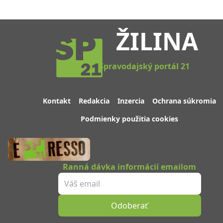
ŽILINA
Spravodajský portál 21
Kontakt
Redakcia
Inzercia
Ochrana súkromia
Podmienky použitia cookies
Ranná dávka informácií emailom
Odoberať