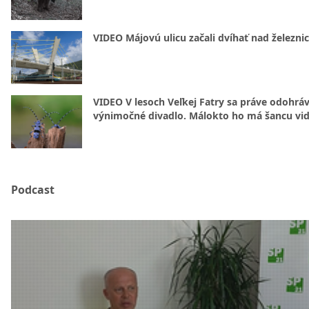
VIDEO Májovú ulicu začali dvíhať nad železni
VIDEO V lesoch Veľkej Fatry sa práve odohrá
výnimočné divadlo. Málokto ho má šancu vid
Podcast