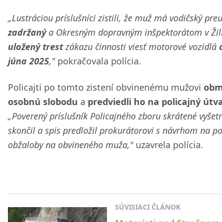
„Lustráciou príslušníci zistili, že muž má vodičský pre
zadržaný
a Okresným dopravným inšpektorátom v Žil
uložený trest
zákazu činnosti viesť motorové vozidlá
júna 2025
,"
pokračovala polícia.
Policajti po tomto zistení obvinenému mužovi
obm
osobnú slobodu
a
predviedli ho na policajný útv
„Poverený príslušník Policajného zboru skrátené vyšet
skončil a spis predložil prokurátorovi s návrhom na p
obžaloby na obvineného muža,"
uzavrela polícia.
SÚVISIACI ČLÁNOK