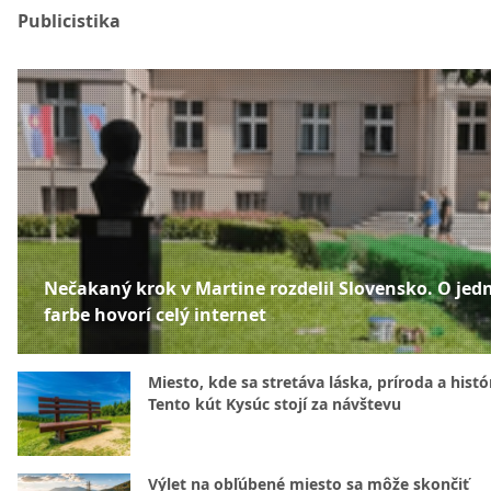
Publicistika
Nečakaný krok v Martine rozdelil Slovensko. O jed
farbe hovorí celý internet
Miesto, kde sa stretáva láska, príroda a histó
Tento kút Kysúc stojí za návštevu
Výlet na obľúbené miesto sa môže skončiť