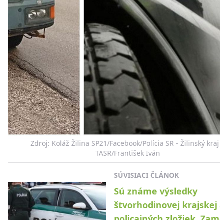
Zdroj: Koláž Žilina SP21/Facebook/Polícia SR - Žilinský kraj
TASR/František Iván
SÚVISIACI ČLÁNOK
Sú známe výsledky
štvorhodinovej krajskej
policajných zložiek. Zam