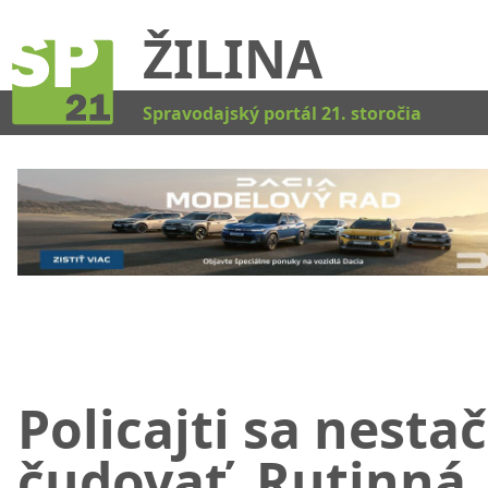
ŽILINA
Kat
Spravodajský portál 21. storočia
Policajti sa nestač
čudovať. Rutinná