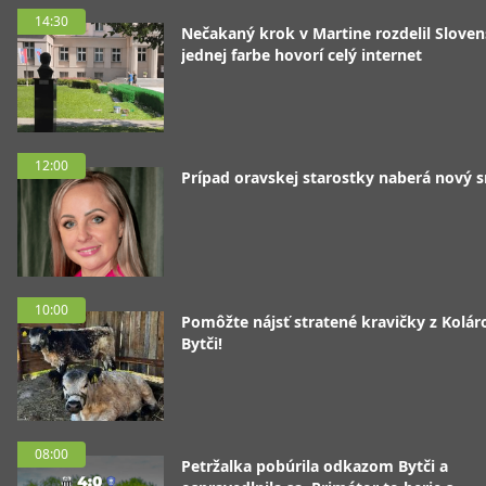
14:30
Nečakaný krok v Martine rozdelil Sloven
jednej farbe hovorí celý internet
12:00
Prípad oravskej starostky naberá nový 
10:00
Pomôžte nájsť stratené kravičky z Koláro
Bytči!
08:00
Petržalka pobúrila odkazom Bytči a