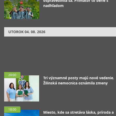
ospravedlnila sa. Primátor to berie s
nadhľadom
UTOROK
04. 08. 2026
20:00
Tri významné posty majú nové vedenie.
Žilinská nemocnica oznámila zmeny
18:00
Miesto, kde sa stretáva láska, príroda a