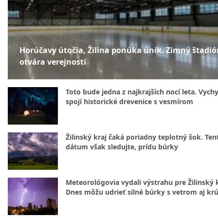
Horúčavy útočia, Žilina ponúka únik. Zimný štadió
otvára verejnosti
Toto bude jedna z najkrajších nocí leta. Vych
spojí historické drevenice s vesmírom
Žilinský kraj čaká poriadny teplotný šok. Ten
dátum však sledujte, prídu búrky
Meteorológovia vydali výstrahu pre Žilinský k
Dnes môžu udrieť silné búrky s vetrom aj kr