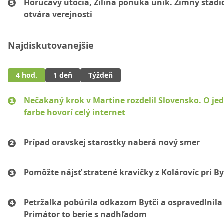
Horúčavy útočia, Žilina ponúka únik. Zimný štadi
otvára verejnosti
Najdiskutovanejšie
4 hod.
1 deň
Týždeň
Nečakaný krok v Martine rozdelil Slovensko. O je
farbe hovorí celý internet
Prípad oravskej starostky naberá nový smer
Pomôžte nájsť stratené kravičky z Kolárovíc pri By
Petržalka pobúrila odkazom Bytči a ospravedlnila 
Primátor to berie s nadhľadom