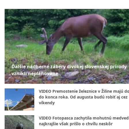
Ďalšie nádherné zábery divokej slovenskej prírody
vznikli neplánovane
VIDEO Premostenie železnice v Žiline majú d
do konca roka. Od augusta budú robiť aj cez
víkendy
VIDEO Fotopasca zachytila mohutnú medvedi
najkrajšie však prišlo o chvíľu neskôr