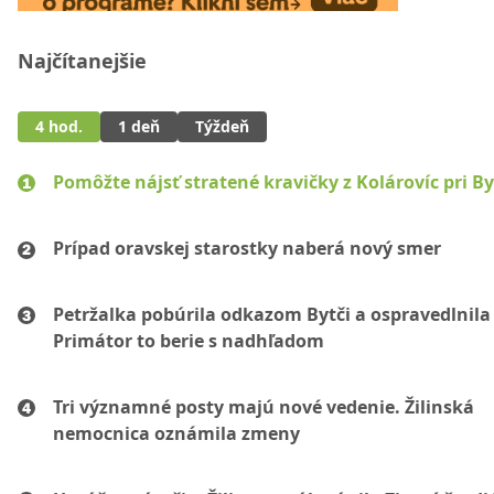
Najčítanejšie
4 hod.
1 deň
Týždeň
Pomôžte nájsť stratené kravičky z Kolárovíc pri By
Prípad oravskej starostky naberá nový smer
Petržalka pobúrila odkazom Bytči a ospravedlnila 
Primátor to berie s nadhľadom
Tri významné posty majú nové vedenie. Žilinská
nemocnica oznámila zmeny