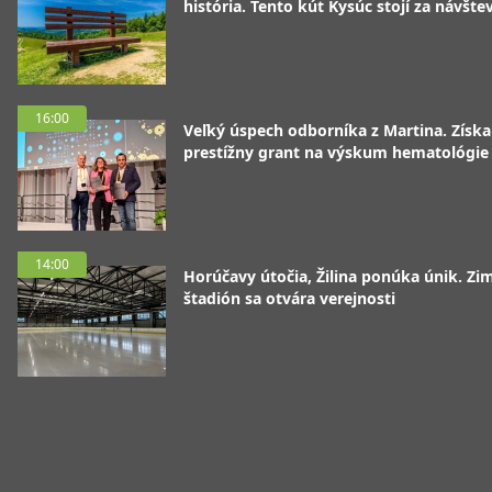
história. Tento kút Kysúc stojí za návšte
16:00
Veľký úspech odborníka z Martina. Získa
prestížny grant na výskum hematológie
14:00
Horúčavy útočia, Žilina ponúka únik. Zi
štadión sa otvára verejnosti