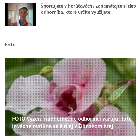
Športujete v horúčavách? Zapamätajte si tiet
odborníka, ktoré určite využijete
Foto
FOTO Vyzerá nádherne, no odborníci varujú. Táto
invázna rastlina sa šíri aj v Žilinskom kraji