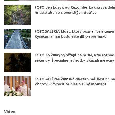
FOTO Len kúsok od Ružomberka ukrýva doli
miesto ako zo slovenských tiesňav
FOTOGALÉRIA Most, ktorý poznali celé gener
Kysučania naň budú ešte dlho spomínať
FOTO Zo Žiliny vyrážajú na misie, kde rozhod
sekundy. Špeciálne jednotky ukázali náročný
FOTOGALÉRIA Žilinská diecéza má šiestich n
kňazov. Slávnosť priniesla silný moment
Video