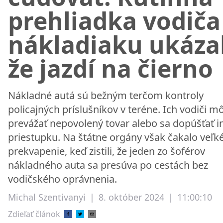
prehliadka vodiča
nákladiaku ukáza
že jazdí na čierno
Nákladné autá sú bežným terčom kontroly
policajných príslušníkov v teréne. Ich vodiči m
prevážať nepovolený tovar alebo sa dopúšťať 
priestupku. Na štátne orgány však čakalo veľk
prekvapenie, keď zistili, že jeden zo šoférov
nákladného auta sa presúva po cestách bez
vodičského oprávnenia.
Michal Szentivanyi
|
8. október 2024
|
11:00:10
Zdieľať článok