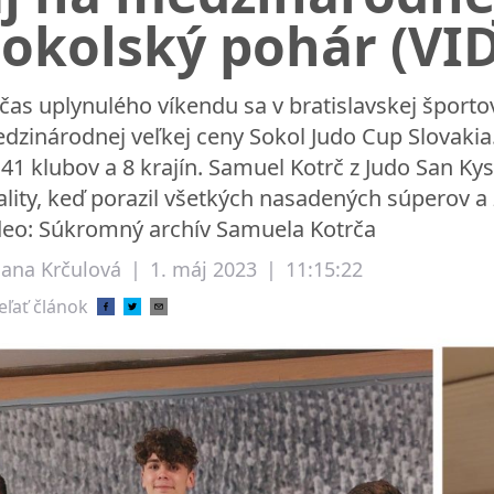
Sokolský pohár (VI
čas uplynulého víkendu sa v bratislavskej športov
dzinárodnej veľkej ceny Sokol Judo Cup Slovakia.
 41 klubov a 8 krajín. Samuel Kotrč z Judo San K
ality, keď porazil všetkých nasadených súperov a 
deo: Súkromný archív Samuela Kotrča
liana Krčulová
|
1. máj 2023
|
11:15:22
eľať článok