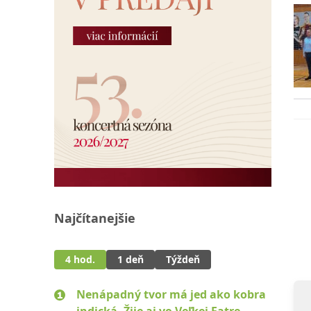
Najčítanejšie
4 hod.
1 deň
Týždeň
Nenápadný tvor má jed ako kobra