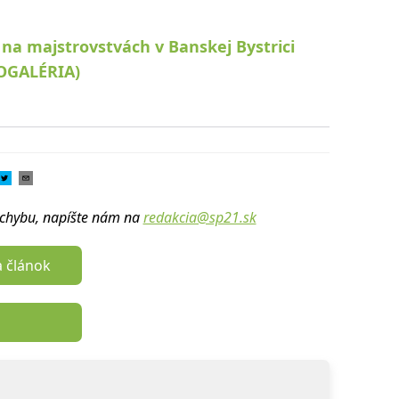
 na majstrovstvách v Banskej Bystrici
TOGALÉRIA)
u chybu, napíšte nám na
redakcia@sp21.sk
a článok