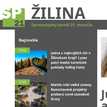
ŽILINA
Spravodajský portál 21. storočia
Najnovšie
19:00
Jedna z najkrajších túr v
Žilinskom kraji? Lysec
patrí medzi turistické
poklady Veľkej Fatry
17:00
Martin robí veľké zmeny.
J
Rozostavané projekty
preberú nové stavebné
firmy
a