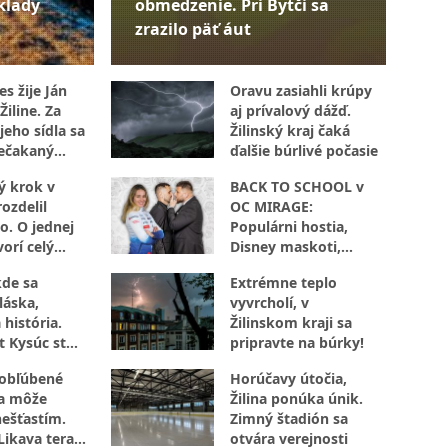
klady
obmedzenie. Pri Bytči sa
zrazilo päť áut
s žije Ján
Oravu zasiahli krúpy
Žiline. Za
aj prívalový dážď.
jeho sídla sa
Žilinský kraj čaká
ečakaný
ďalšie búrlivé počasie
ý krok v
BACK TO SCHOOL v
ozdelil
OC MIRAGE:
o. O jednej
Populárni hostia,
orí celý
Disney maskoti,
súťaže aj
kde sa
Extrémne teplo
autogramiáda. Žilina
láska,
vyvrcholí, v
zažije popoludnie
 história.
Žilinskom kraji sa
plné zábavy
t Kysúc stojí
pripravte na búrky!
evu
 obľúbené
Horúčavy útočia,
sa môže
Žilina ponúka únik.
nešťastím.
Zimný štadión sa
Likava teraz
otvára verejnosti