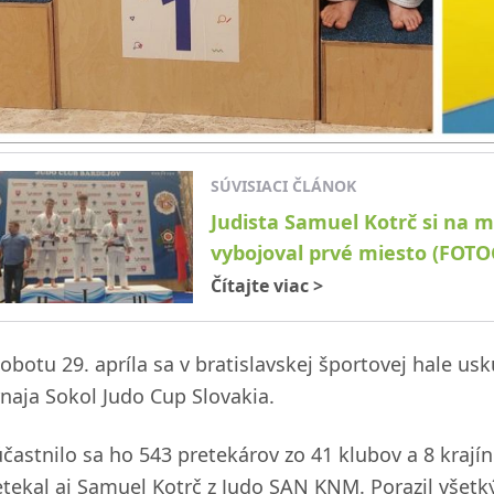
SÚVISIACI ČLÁNOK
Judista Samuel Kotrč si na 
vybojoval prvé miesto (FOT
Čítajte viac
>
sobotu 29. apríla sa v bratislavskej športovej hale u
rnaja Sokol Judo Cup Slovakia.
účastnilo sa ho 543 pretekárov zo 41 klubov a 8 krají
etekal aj Samuel Kotrč z Judo SAN KNM. Porazil všetký