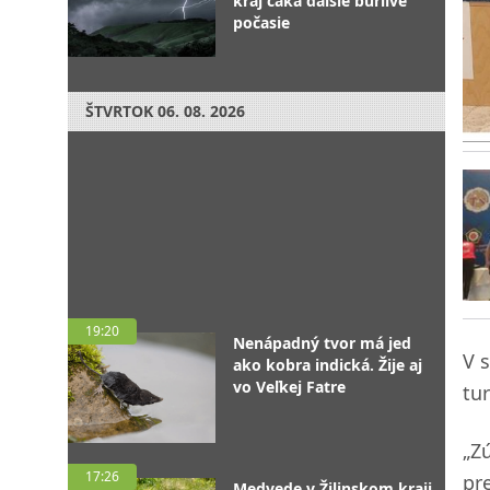
kraj čaká ďalšie búrlivé
počasie
ŠTVRTOK
06. 08. 2026
19:20
Nenápadný tvor má jed
V 
ako kobra indická. Žije aj
vo Veľkej Fatre
tu
„Z
17:26
pr
Medvede v Žilinskom kraji