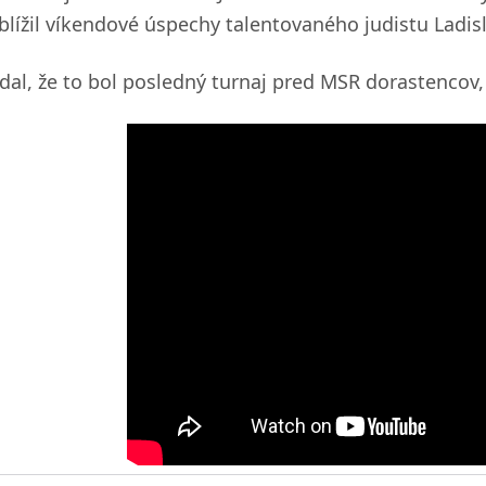
iblížil víkendové úspechy talentovaného judistu Lad
dal, že to bol posledný turnaj pred MSR dorastencov,