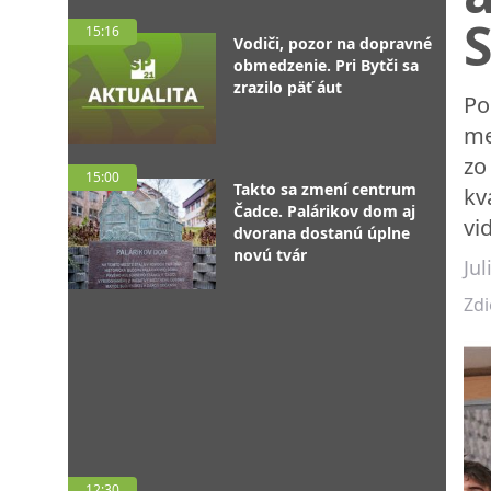
15:16
Vodiči, pozor na dopravné
obmedzenie. Pri Bytči sa
zrazilo päť áut
Po
me
zo
15:00
Takto sa zmení centrum
kv
Čadce. Palárikov dom aj
vi
dvorana dostanú úplne
novú tvár
Ju
Zdi
12:30