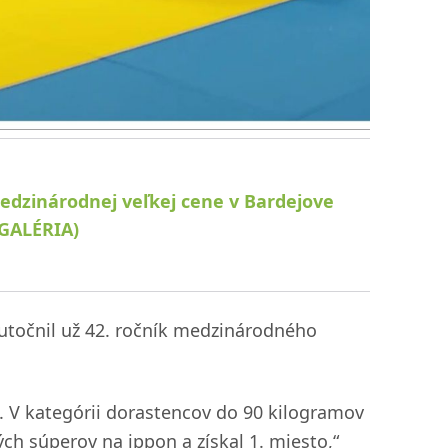
medzinárodnej veľkej cene v Bardejove
OGALÉRIA)
skutočnil už 42. ročník medzinárodného
n. V kategórii dorastencov do 90 kilogramov
ch súperov na ippon a získal 1. miesto,“