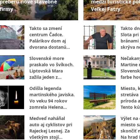
preberú nové stavebné
medzi turistické po
firmy
Veľkej Fatry
Takto sa zmení
Takto dne
centrum Čadce.
Slota pri 
Palárikov dom aj
bránami 
dvorana dostanú
skrýva n
úplne novú tvár
luxus
Slovenské more
Nečakan
praskalo vo švíkoch.
Martine r
Liptovská Mara
Slovensk
zažila jeden z
farbe hov
najrušnejších dní leta
internet
Odišla legenda
Miesto, 
martinského javiska.
stretáva 
Vo veku 94 rokov
príroda a
zomrela Helena
Tento kú
Sudická
za návšt
Medveď naháňal
Výlet na
auto aj cyklistov pri
miesto 
Rajeckej Lesnej. Za
skončiť 
všetkým stojí
Na hrad 