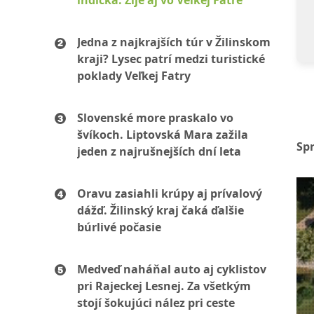
indická. Žije aj vo Veľkej Fatre
Jedna z najkrajších túr v Žilinskom
kraji? Lysec patrí medzi turistické
poklady Veľkej Fatry
Slovenské more praskalo vo
švíkoch. Liptovská Mara zažila
Sp
jeden z najrušnejších dní leta
Oravu zasiahli krúpy aj prívalový
dážď. Žilinský kraj čaká ďalšie
búrlivé počasie
Medveď naháňal auto aj cyklistov
pri Rajeckej Lesnej. Za všetkým
stojí šokujúci nález pri ceste