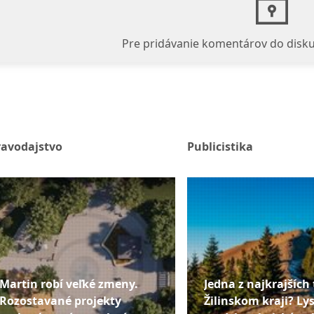
Pre pridávanie komentárov do disku
ravodajstvo
Publicistika
Martin robí veľké zmeny.
Jedna z najkrajších 
Rozostavané projekty
Žilinskom kraji? Lys