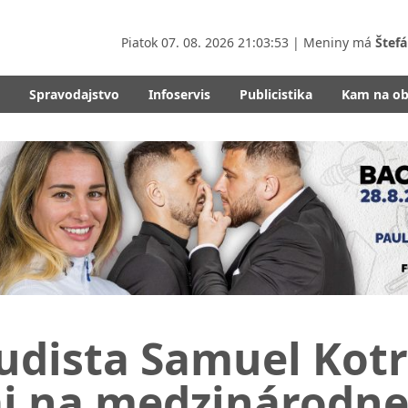
Piatok
07. 08. 2026 21:03:54
| Meniny má
Štefá
Spravodajstvo
Infoservis
Publicistika
Kam na o
udista Samuel Kotr
j na medzinárodnej