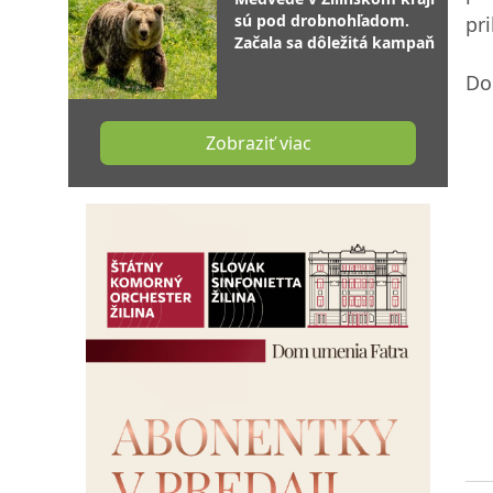
sú pod drobnohľadom.
pr
Začala sa dôležitá kampaň
Do
Zobraziť viac