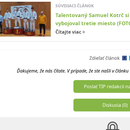
SÚVISIACI ČLÁNOK
Talentovaný Samuel Kotrč si
vybojoval tretie miesto (FO
Čítajte viac
>
Zdieľať článok
Ďakujeme, že nás čítate. V prípade, že ste našli v článk
Poslať TIP redakcii n
Diskusia (
0
)