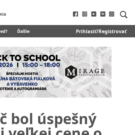
nia
Prihlasiť/Registrovať
bed?
Ďalšie
č bol úspešný
 veľkej cene o