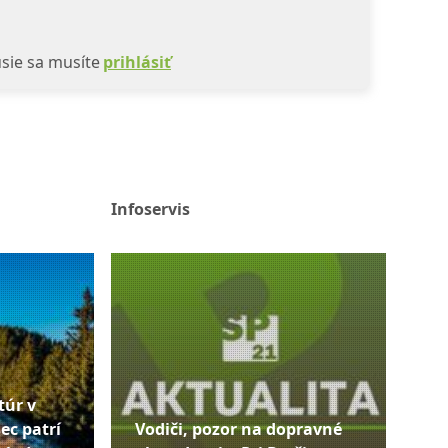
sie sa musíte
prihlásiť
Infoservis
túr v
ec patrí
Vodiči, pozor na dopravné