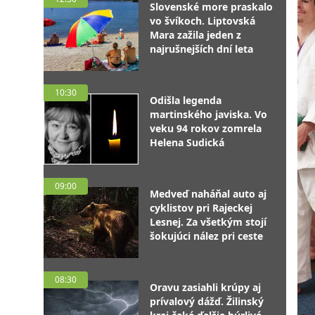
Slovenské more praskalo
vo švíkoch. Liptovská
Mara zažila jeden z
najrušnejších dní leta
10:30
Odišla legenda
martinského javiska. Vo
veku 94 rokov zomrela
Helena Sudická
09:00
Medveď naháňal auto aj
cyklistov pri Rajeckej
Lesnej. Za všetkým stojí
šokujúci nález pri ceste
08:30
Oravu zasiahli krúpy aj
prívalový dážď. Žilinský