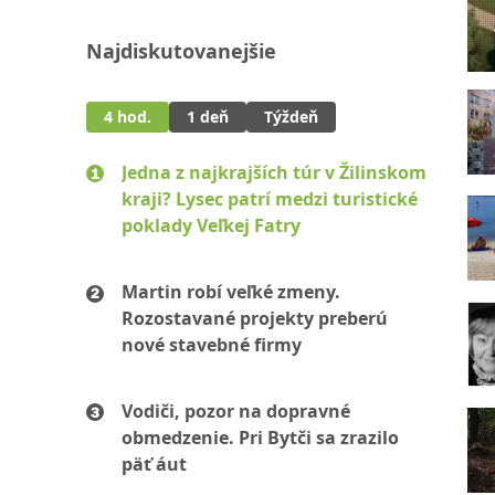
Najdiskutovanejšie
4 hod.
1 deň
Týždeň
Jedna z najkrajších túr v Žilinskom
kraji? Lysec patrí medzi turistické
poklady Veľkej Fatry
Martin robí veľké zmeny.
Rozostavané projekty preberú
nové stavebné firmy
Vodiči, pozor na dopravné
obmedzenie. Pri Bytči sa zrazilo
päť áut