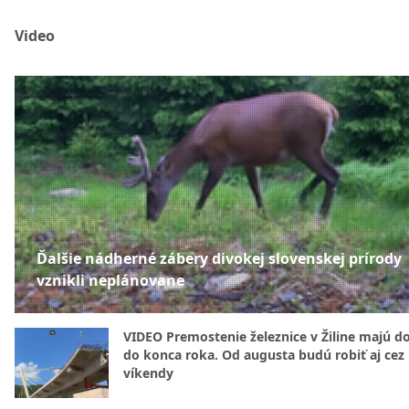
Video
Ďalšie nádherné zábery divokej slovenskej prírody
vznikli neplánovane
VIDEO Premostenie železnice v Žiline majú d
do konca roka. Od augusta budú robiť aj cez
víkendy