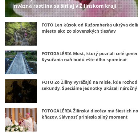
invázna rastlina sa šíri aj v Žilinskom kraji
FOTO Len kúsok od Ružomberka ukrýva doli
miesto ako zo slovenských tiesňav
FOTOGALÉRIA Most, ktorý poznali celé gener
Kysučania naň budú ešte dlho spomínať
FOTO Zo Žiliny vyrážajú na misie, kde rozhod
sekundy. Špeciálne jednotky ukázali náročný
FOTOGALÉRIA Žilinská diecéza má šiestich n
kňazov. Slávnosť priniesla silný moment