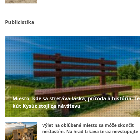
Publicistika
Miesto, kde sa stretáva láska, príroda a história. T
kút Kysúc stojí za návštevu
Výlet na obľúbené miesto sa môže skončiť
nešťastím. Na hrad Likava teraz nevstupujte