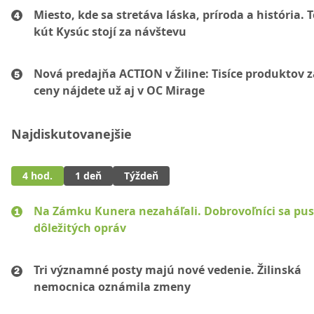
Miesto, kde sa stretáva láska, príroda a história. 
kút Kysúc stojí za návštevu
Nová predajňa ACTION v Žiline: Tisíce produktov z
ceny nájdete už aj v OC Mirage
Najdiskutovanejšie
4 hod.
1 deň
Týždeň
Na Zámku Kunera nezaháľali. Dobrovoľníci sa pust
dôležitých opráv
Tri významné posty majú nové vedenie. Žilinská
nemocnica oznámila zmeny