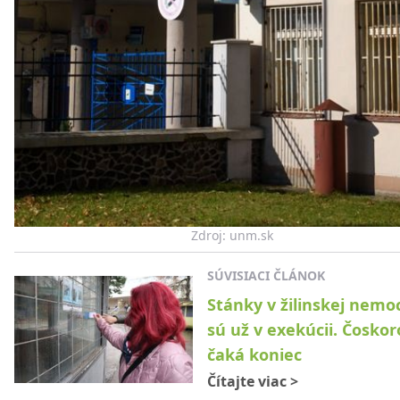
Zdroj: unm.sk
SÚVISIACI ČLÁNOK
Stánky v žilinskej nemoc
sú už v exekúcii. Čoskor
čaká koniec
Čítajte viac
>