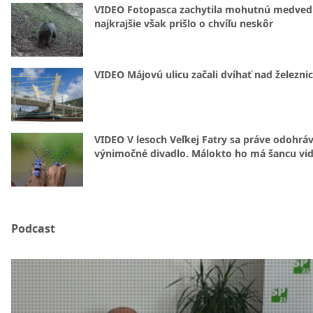
VIDEO Fotopasca zachytila mohutnú medvedi
najkrajšie však prišlo o chvíľu neskôr
VIDEO Májovú ulicu začali dvíhať nad železni
VIDEO V lesoch Veľkej Fatry sa práve odohrá
výnimočné divadlo. Málokto ho má šancu vid
Podcast