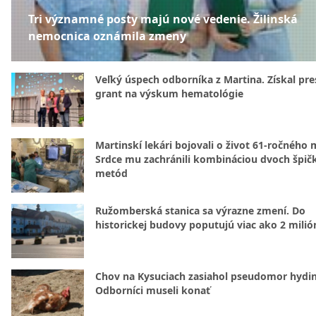
Tri významné posty majú nové vedenie. Žilinská
nemocnica oznámila zmeny
Veľký úspech odborníka z Martina. Získal pre
grant na výskum hematológie
Martinskí lekári bojovali o život 61-ročného 
Srdce mu zachránili kombináciou dvoch špič
metód
Ružomberská stanica sa výrazne zmení. Do
historickej budovy poputujú viac ako 2 milió
Chov na Kysuciach zasiahol pseudomor hydin
Odborníci museli konať