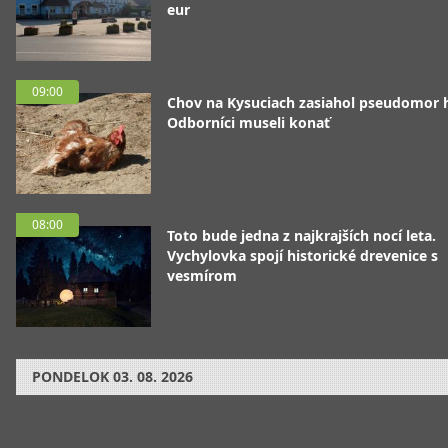
eur
09:00
Chov na Kysuciach zasiahol pseudomor 
Odborníci museli konať
08:00
Toto bude jedna z najkrajších nocí leta.
Vychylovka spojí historické drevenice s
vesmírom
PONDELOK
03. 08. 2026