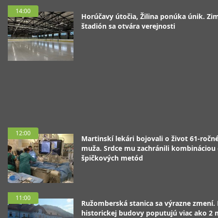
14:00
Horúčavy útočia, Žilina ponúka únik. Zi
štadión sa otvára verejnosti
12:00
Martinskí lekári bojovali o život 61-ročn
muža. Srdce mu zachránili kombináciou
špičkových metód
11:00
Ružomberská stanica sa výrazne zmení.
historickej budovy poputujú viac ako 2 