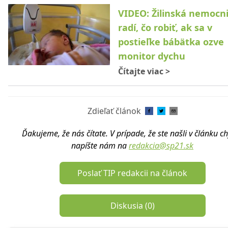
VIDEO: Žilinská nemocn
radí, čo robiť, ak sa v
postieľke bábätka ozve
monitor dychu
Čítajte viac
>
Zdieľať článok
Ďakujeme, že nás čítate. V prípade, že ste našli v článku c
napíšte nám na
redakcia@sp21.sk
Poslať TIP redakcii na článok
Diskusia (
0
)