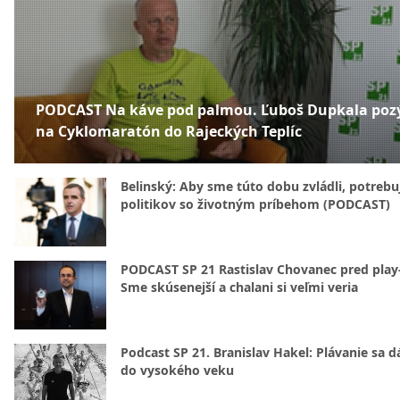
PODCAST Na káve pod palmou. Ľuboš Dupkala poz
na Cyklomaratón do Rajeckých Teplíc
Belinský: Aby sme túto dobu zvládli, potreb
politikov so životným príbehom (PODCAST)
PODCAST SP 21 Rastislav Chovanec pred play-
Sme skúsenejší a chalani si veľmi veria
Podcast SP 21. Branislav Hakel: Plávanie sa d
do vysokého veku