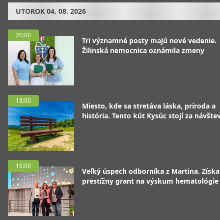
UTOROK
04. 08. 2026
20:00
Tri významné posty majú nové vedenie.
Žilinská nemocnica oznámila zmeny
18:00
Miesto, kde sa stretáva láska, príroda a
história. Tento kút Kysúc stojí za návšte
16:00
Veľký úspech odborníka z Martina. Získa
prestížny grant na výskum hematológie