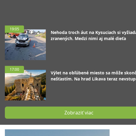
19:05
Nehoda troch áut na Kysuciach si vyžiad
zranených. Medzi nimi aj malé dieťa
17:00
Výlet na obľúbené miesto sa môže skonč
nešťastím. Na hrad Likava teraz nevstup
Zobraziť viac