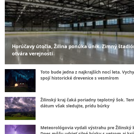
Horúčavy útočia, Žilina ponúka únik. Zimný štadió
otvára verejnosti
Toto bude jedna z najkrajších nocí leta. Vych
spojí historické drevenice s vesmírom
Žilinský kraj čaká poriadny teplotný šok. Ten
dátum však sledujte, prídu búrky
Meteorológovia vydali výstrahu pre Žilinský k
Dnes môžu udrieť silné búrky s vetrom aj kr