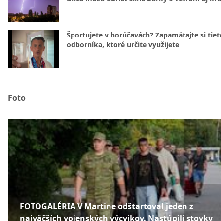
Športujete v horúčavách? Zapamätajte si tiet
odborníka, ktoré určite využijete
Foto
FOTOGALÉRIA V Martine odštartoval jeden z
najväčších vojenských výcvikov. Nastúpili stovky