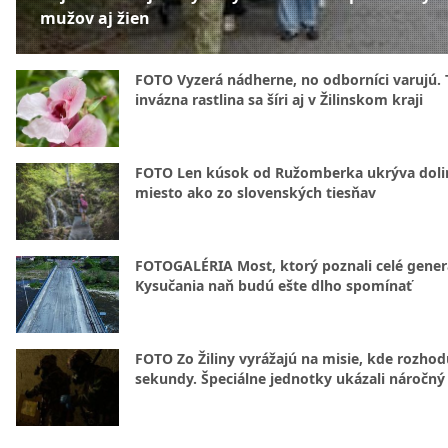
mužov aj žien
FOTO Vyzerá nádherne, no odborníci varujú. 
invázna rastlina sa šíri aj v Žilinskom kraji
FOTO Len kúsok od Ružomberka ukrýva doli
miesto ako zo slovenských tiesňav
FOTOGALÉRIA Most, ktorý poznali celé gener
Kysučania naň budú ešte dlho spomínať
FOTO Zo Žiliny vyrážajú na misie, kde rozhod
sekundy. Špeciálne jednotky ukázali náročný