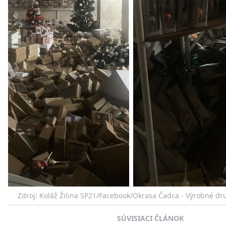
Zdroj: Koláž Žilina SP21/Facebook/Okrasa Čadca - Výrobné dr
SÚVISIACI ČLÁNOK