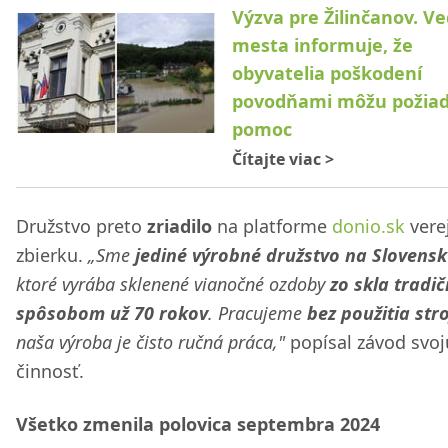
Výzva pre Žilinčanov. V
mesta informuje, že
obyvatelia poškodení
povodňami môžu požiad
pomoc
Čítajte viac
>
Družstvo preto
zriadilo
na platforme
donio.sk
vere
zbierku.
„Sme
jediné výrobné družstvo na Slovens
ktoré vyrába sklenené vianočné ozdoby
zo skla tradi
spôsobom už 70 rokov
. Pracujeme
bez použitia str
naša výroba je čisto ručná práca,"
popísal závod svoj
činnosť.
Všetko zmenila polovica septembra 2024