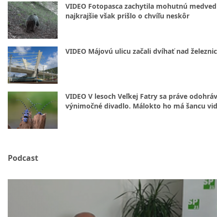
VIDEO Fotopasca zachytila mohutnú medvedi
najkrajšie však prišlo o chvíľu neskôr
VIDEO Májovú ulicu začali dvíhať nad železni
VIDEO V lesoch Veľkej Fatry sa práve odohrá
výnimočné divadlo. Málokto ho má šancu vid
Podcast