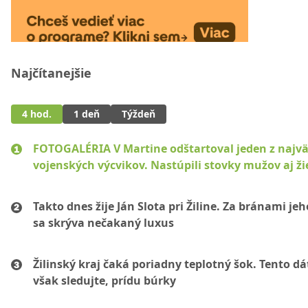
Najčítanejšie
4 hod.
1 deň
Týždeň
FOTOGALÉRIA V Martine odštartoval jeden z najvä
vojenských výcvikov. Nastúpili stovky mužov aj ži
Takto dnes žije Ján Slota pri Žiline. Za bránami jeh
sa skrýva nečakaný luxus
Žilinský kraj čaká poriadny teplotný šok. Tento d
však sledujte, prídu búrky