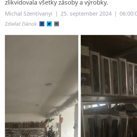
zlikvidovala všetky zásoby a výrobky.
Michal Szentivanyi
|
25. september 2024
|
06:00:
Zdieľať článok