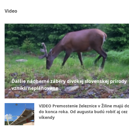
Video
Ďalšie nádherné zábery divokej slovenskej prírody
vznikli neplánovane
VIDEO Premostenie železnice v Žiline majú d
do konca roka. Od augusta budú robiť aj cez
víkendy