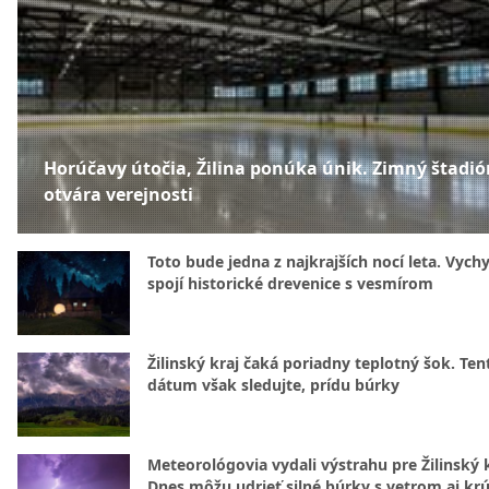
Horúčavy útočia, Žilina ponúka únik. Zimný štadió
otvára verejnosti
Toto bude jedna z najkrajších nocí leta. Vych
spojí historické drevenice s vesmírom
Žilinský kraj čaká poriadny teplotný šok. Ten
dátum však sledujte, prídu búrky
Meteorológovia vydali výstrahu pre Žilinský k
Dnes môžu udrieť silné búrky s vetrom aj kr