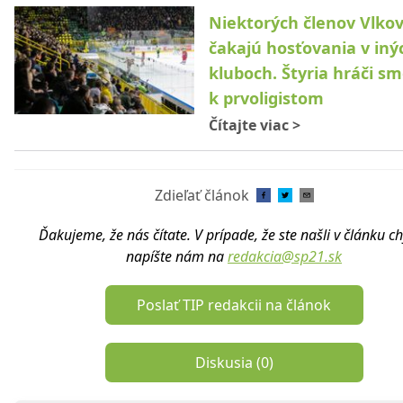
Niektorých členov Vlkov 
čakajú hosťovania v iný
kluboch. Štyria hráči s
k prvoligistom
Čítajte viac
>
Zdieľať článok
Ďakujeme, že nás čítate. V prípade, že ste našli v článku c
napíšte nám na
redakcia@sp21.sk
Poslať TIP redakcii na článok
Diskusia (
0
)