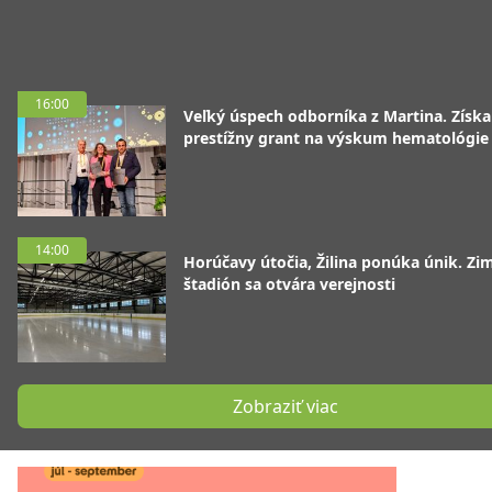
16:00
Veľký úspech odborníka z Martina. Získa
prestížny grant na výskum hematológie
14:00
Horúčavy útočia, Žilina ponúka únik. Zi
štadión sa otvára verejnosti
Zobraziť viac