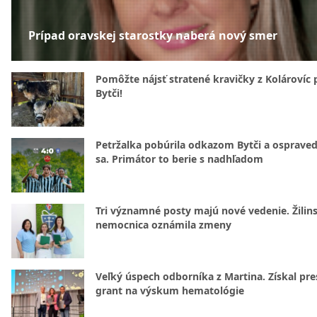
Prípad oravskej starostky naberá nový smer
Pomôžte nájsť stratené kravičky z Kolárovíc 
Bytči!
Petržalka pobúrila odkazom Bytči a ospraved
sa. Primátor to berie s nadhľadom
Tri významné posty majú nové vedenie. Žilin
nemocnica oznámila zmeny
Veľký úspech odborníka z Martina. Získal pre
grant na výskum hematológie