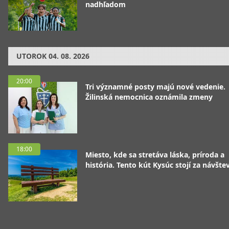
nadhľadom
UTOROK
04. 08. 2026
20:00
Tri významné posty majú nové vedenie.
Žilinská nemocnica oznámila zmeny
18:00
Miesto, kde sa stretáva láska, príroda a
história. Tento kút Kysúc stojí za návšte