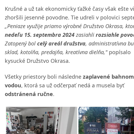
Krušné a už tak ekonomicky ťažké časy však ešte v
zhoršili jesenné povodne. Tie udreli v polovici sep
„Peniaze využije priamo výrobné Družstvo Okrasa, kt
nedeľu 15. septembra 2024
zasiahli
rozsiahle pov
Zatopený bol
celý areál družstva
, administratívna b
sklad, kotolňa, predajňa, kreatívna dielňa,"
popísalo
kysucké Družstvo Okrasa.
Všetky priestory boli následne
zaplavené bahnom
vodou
, ktorá sa už odčerpať nedá a musela byť
odstránená ručne
.