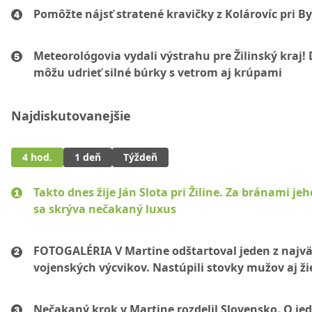
Pomôžte nájsť stratené kravičky z Kolárovíc pri By
Meteorológovia vydali výstrahu pre Žilinský kraj!
môžu udrieť silné búrky s vetrom aj krúpami
Najdiskutovanejšie
4 hod.
1 deň
Týždeň
Takto dnes žije Ján Slota pri Žiline. Za bránami jeh
sa skrýva nečakaný luxus
FOTOGALÉRIA V Martine odštartoval jeden z najvä
vojenských výcvikov. Nastúpili stovky mužov aj ži
Nečakaný krok v Martine rozdelil Slovensko. O je