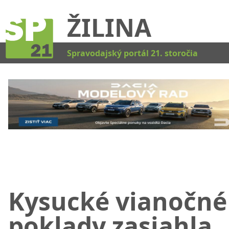
ŽILINA
Kat
Spravodajský portál 21. storočia
Kysucké vianočné
poklady zasiahla