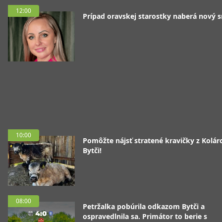
12:00
Prípad oravskej starostky naberá nový 
10:00
Pomôžte nájsť stratené kravičky z Koláro
Bytči!
08:00
Petržalka pobúrila odkazom Bytči a
ospravedlnila sa. Primátor to berie s