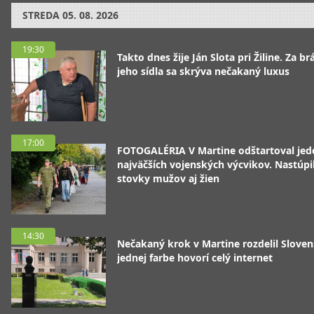
STREDA
05. 08. 2026
19:30
Takto dnes žije Ján Slota pri Žiline. Za b
jeho sídla sa skrýva nečakaný luxus
17:00
FOTOGALÉRIA V Martine odštartoval jed
najväčších vojenských výcvikov. Nastúpil
stovky mužov aj žien
14:30
Nečakaný krok v Martine rozdelil Sloven
jednej farbe hovorí celý internet