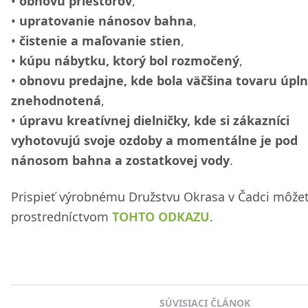
obnovu priestorov
,
upratovanie nánosov bahna
,
čistenie a maľovanie stien
,
kúpu nábytku, ktorý bol rozmočený
,
obnovu predajne, kde bola väčšina tovaru úpl
znehodnotená
,
úpravu kreatívnej dielničky, kde si zákazníci
vyhotovujú svoje ozdoby a momentálne je pod
nánosom bahna a zostatkovej vody
.
Prispieť výrobnému Družstvu Okrasa v Čadci môžet
prostredníctvom
TOHTO ODKAZU
.
SÚVISIACI ČLÁNOK