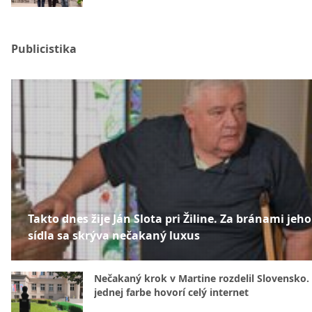
Publicistika
Takto dnes žije Ján Slota pri Žiline. Za bránami jeho
sídla sa skrýva nečakaný luxus
Nečakaný krok v Martine rozdelil Slovensko.
jednej farbe hovorí celý internet