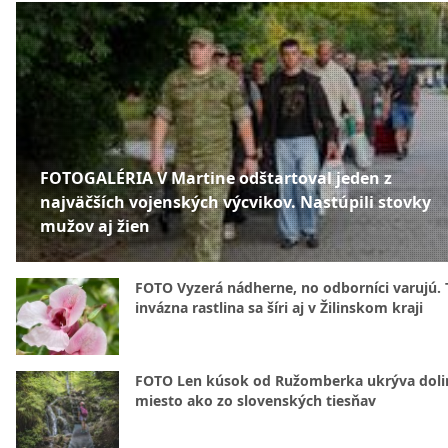
FOTOGALÉRIA V Martine odštartoval jeden z
najväčších vojenských výcvikov. Nastúpili stovky
mužov aj žien
FOTO Vyzerá nádherne, no odborníci varujú. 
invázna rastlina sa šíri aj v Žilinskom kraji
FOTO Len kúsok od Ružomberka ukrýva doli
miesto ako zo slovenských tiesňav