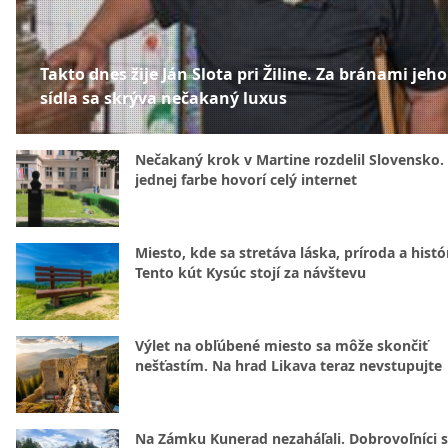
Takto dnes žije Ján Slota pri Žiline. Za bránami jeho
sídla sa skrýva nečakaný luxus
Nečakaný krok v Martine rozdelil Slovensko.
jednej farbe hovorí celý internet
Miesto, kde sa stretáva láska, príroda a histó
Tento kút Kysúc stojí za návštevu
Výlet na obľúbené miesto sa môže skončiť
nešťastím. Na hrad Likava teraz nevstupujte
Na Zámku Kunerad nezaháľali. Dobrovoľníci 