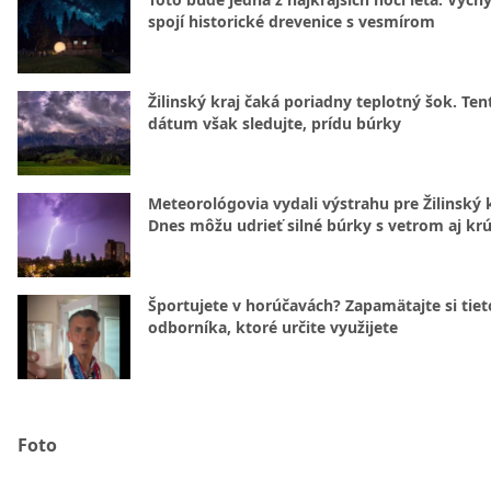
spojí historické drevenice s vesmírom
Žilinský kraj čaká poriadny teplotný šok. Ten
dátum však sledujte, prídu búrky
Meteorológovia vydali výstrahu pre Žilinský k
Dnes môžu udrieť silné búrky s vetrom aj kr
Športujete v horúčavách? Zapamätajte si tiet
odborníka, ktoré určite využijete
Foto