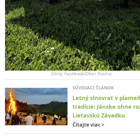
Zdroj: Facebook/Obec Rosina
SÚVISIACI ČLÁNOK
Letný slnovrat v plame
tradície: Jánske ohne ro
Lietavskú Závadku
Čítajte viac
>