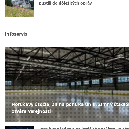
pustili do dôležitých opráv
Infoservis
Horúčavy útočia, Žilina ponúka únik. Zimný štadió
otvára verejnosti
Toto bude jedna z najkrajších nocí leta. Vych