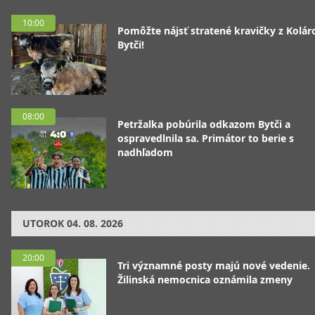
10:00
Pomôžte nájsť stratené kravičky z Koláro
Bytči!
08:00
Petržalka pobúrila odkazom Bytči a
ospravedlnila sa. Primátor to berie s
nadhľadom
UTOROK
04. 08. 2026
20:00
Tri významné posty majú nové vedenie.
Žilinská nemocnica oznámila zmeny