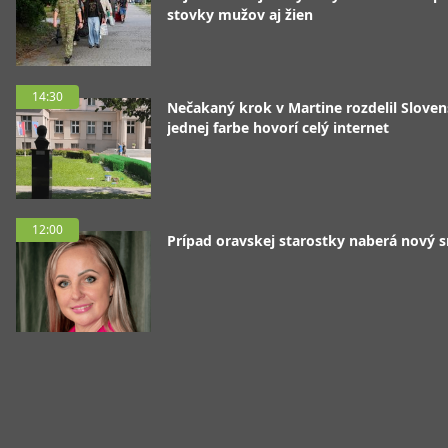
stovky mužov aj žien
14:30
Nečakaný krok v Martine rozdelil Sloven
jednej farbe hovorí celý internet
12:00
Prípad oravskej starostky naberá nový 