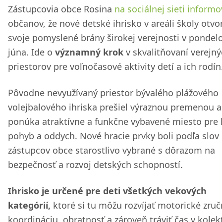
Zástupcovia obce Rosina
na sociálnej sieti informo
občanov, že nové detské ihrisko v areáli školy otvor
svoje pomyslené brány širokej verejnosti v pondelo
júna. Ide o
významný krok
v skvalitňovaní verejn
priestorov pre voľnočasové aktivity detí a ich rodín
Pôvodne nevyužívaný priestor bývalého plážového
volejbalového ihriska prešiel výraznou premenou a
ponúka atraktívne a funkčne vybavené miesto pre 
pohyb a oddych. Nové hracie prvky boli podľa slov
zástupcov obce starostlivo vybrané s dôrazom na
bezpečnosť a rozvoj detských schopností.
Ihrisko je určené pre deti všetkých vekových
kategórií,
ktoré si tu môžu rozvíjať motorické zruč
koordináciu, obratnosť a zároveň tráviť čas v kolekt