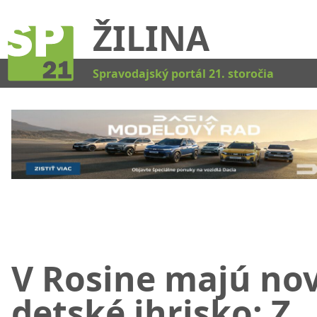
ŽILINA
Kat
Spravodajský portál 21. storočia
V Rosine majú no
detské ihrisko: Z