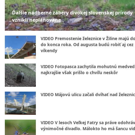
Ďalšie nádherné zábery divokej slovenskej prírody
vznikli neplánovane
VIDEO Premostenie železnice v Žiline majú d
do konca roka. Od augusta budú robiť aj cez
víkendy
VIDEO Fotopasca zachytila mohutnú medvedi
najkrajšie však prišlo o chvíľu neskôr
VIDEO Májovú ulicu začali dvíhať nad železni
VIDEO V lesoch Veľkej Fatry sa práve odohrá
výnimočné divadlo. Málokto ho má šancu vid