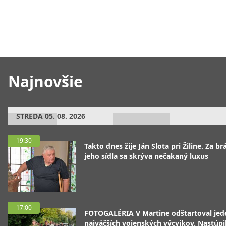
Najnovšie
STREDA
05. 08. 2026
19:30
Takto dnes žije Ján Slota pri Žiline. Za b
jeho sídla sa skrýva nečakaný luxus
17:00
FOTOGALÉRIA V Martine odštartoval jed
najväčších vojenských výcvikov. Nastúpil