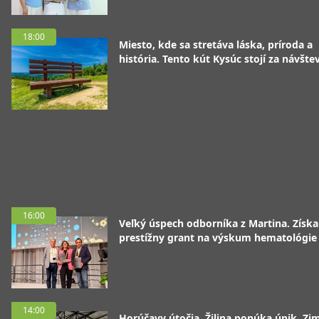
18:00
Miesto, kde sa stretáva láska, príroda a
história. Tento kút Kysúc stojí za návšte
16:00
Veľký úspech odborníka z Martina. Získa
prestížny grant na výskum hematológie
14:00
Horúčavy útočia, Žilina ponúka únik. Zi