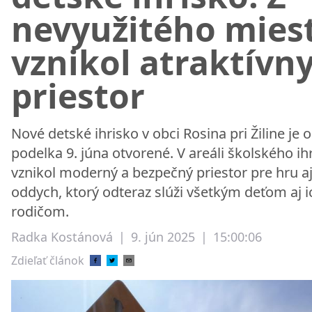
nevyužitého mies
vznikol atraktívn
priestor
Nové detské ihrisko v obci Rosina pri Žiline je 
podelka 9. júna otvorené. V areáli školského ih
vznikol moderný a bezpečný priestor pre hru a
oddych, ktorý odteraz slúži všetkým deťom aj i
rodičom.
Radka Kostánová
|
9. jún 2025
|
15:00:06
Zdieľať článok